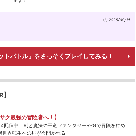
ます！
2025/09/16
ERS ドットバトル」をさっそくプレイしてみる！
R】
サク最強の冒険者へ！】
ニメ配信中！剣と魔法の王道ファンタジーRPGで冒険を始め
異世界転生への扉が今開かれる！