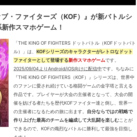
ブ・ファイターズ（KOF）』が新バトルシ
系新作スマホゲーム！
「THE KING OF FIGHTERS ドットバトル（KOFドットバト
ル）」は、
KOFシリーズのキャラクターがレトロなドット
ファイターとして登場する
新作スマホゲーム
です。
2025/09/04よりAndroid/iOS向けに配信中
です。ちなみに
『THE KING OF FIGHTERS（KOF）』シリーズは、世界中
のファンに愛され続けている格闘ゲームの金字塔と言える
作品です。プレイヤーが大会の主催者となって、大会の開
催を妨げる者たちを歴代KOFファイター達と倒し、世界一
の主催者になるための旅に出ます。
自分ならではの戦略で
作り上げた最高のチームを編成して大乱闘を楽しむ
ことが
できるので、KOFの熾烈なバトルに勝利して最強を目指し