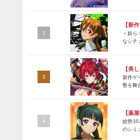
【新作
2
＜奴ら
なシチ
【美し
3
新作ゲ
塾を舞
【薬屋
4
総勢3
のシミ