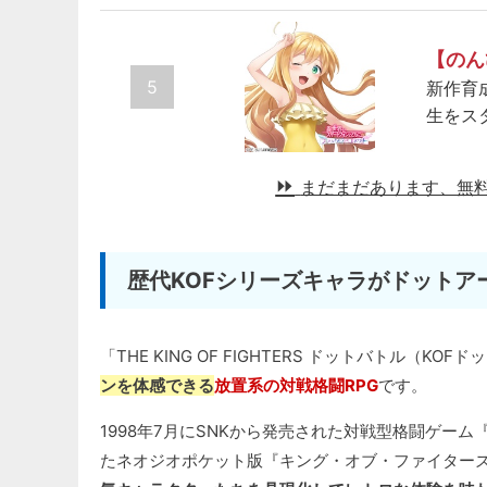
【のん
5
新作育
生をス
まだまだあります、無
歴代KOFシリーズキャラがドットア
「THE KING OF FIGHTERS ドットバトル（KO
ンを体感できる
放置系の対戦格闘RPG
です。
1998年7月にSNKから発売された対戦型格闘ゲーム『THE 
たネオジオポケット版『キング・オブ・ファイターズ