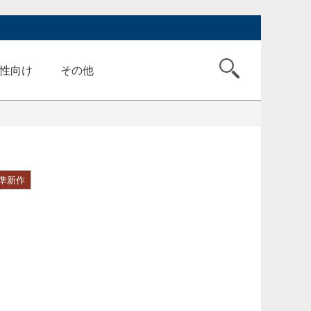
性向け
その他
準新作