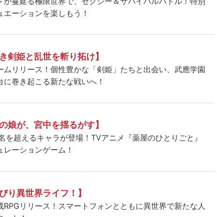
＞が蔓延る極限世界で、セクシー＆サバイバルバトル！特別
ュエーションを楽しもう！
き剣姫と乱世を斬り拓け】
ームリリース！個性豊かな「剣姫」たちと出会い、武應学園
台に巻き起こる新たな戦いへ！
の娘が、宮中を揺るがす】
5名を超えるキャラが登場！TVアニメ『薬屋のひとりごと』
ュレーションゲーム！
びり異世界ライフ！】
成RPGリリース！スマートフォンとともに異世界で新たな人