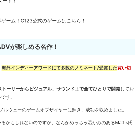
タート！
料ゲーム！
G123公式のゲームはこちら！
DVが楽しめる名作！
、
海外インディーアワードにて多数のノミネート/受賞した
買い切
ad氏がストーリーからビジュアル、サウンドまで全てひとりで開発
してお
ルです。
年にノルウェーのゲームオブザイヤーに輝き、成功を収めました。
かもしれないのですが、なんかめっちゃ温かみのあるMattis氏