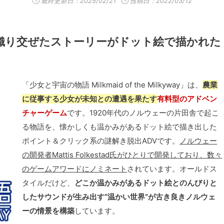
最終更新日：
2025/02/21
投稿日：2022/03/12
織り交ぜたストーリーがドット絵で描かれた
「少女と宇宙の物語 Milkmaid of the Milkyway」は、
農業
に従事する少女が未知との遭遇を果たす
有料型のアドベン
チャーゲーム
です。1920年代のノルウェーの片田舎で起こ
る物語を、懐かしくも温かみがあるドット絵で描き出した
ポイント＆クリック系の謎解き脱出ADVです。
ノルウェー
の開発者Mattis Folkestad氏がひとりで開発しており、数々
のゲームアワードにノミネート
されています。オールドス
タイルだけど、
どこか温かみがあるドット絵とのんびりと
したサウンドが生み出す“温かい世界”が古き良きノルウェ
ーの情景を構築
しています。