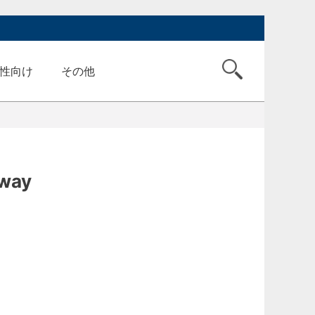
性向け
その他
way