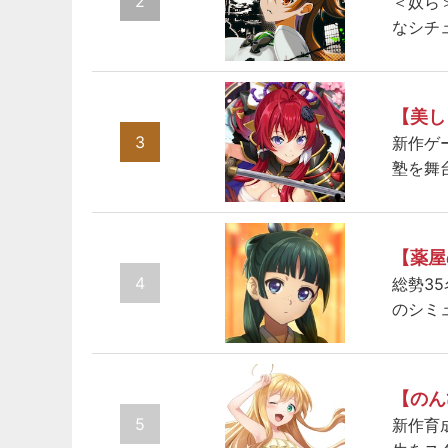
2
＜奴ら
なシチ
【美し
3
新作ゲ
塾を舞
【薬屋
4
総勢3
のシミ
【のん
5
新作育