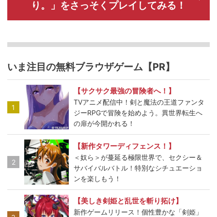
り。」をさっそくプレイしてみる！
いま注目の無料ブラウザゲーム【PR】
【サクサク最強の冒険者へ！】
TVアニメ配信中！剣と魔法の王道ファンタ
1
ジーRPGで冒険を始めよう。異世界転生へ
の扉が今開かれる！
【新作タワーディフェンス！】
＜奴ら＞が蔓延る極限世界で、セクシー＆
2
サバイバルバトル！特別なシチュエーショ
ンを楽しもう！
【美しき剣姫と乱世を斬り拓け】
新作ゲームリリース！個性豊かな「剣姫」