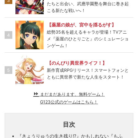
3
たちと出会い、武應学園塾を舞台に巻き起
こる新たな戦いへ！
【薬屋の娘が、宮中を揺るがす】
総勢35名を超えるキャラが登場！TVアニ
4
メ『薬屋のひとりごと』のシミュレーショ
ンゲーム！
【のんびり異世界ライフ！】
5
新作育成RPGリリース！スマートフォンと
ともに異世界で新たな人生をスタート！
まだまだあります、無料ゲーム！
G123公式のゲームはこちら！
目次
『きょうりゅうの生き残り!?』かもしれない『もふ