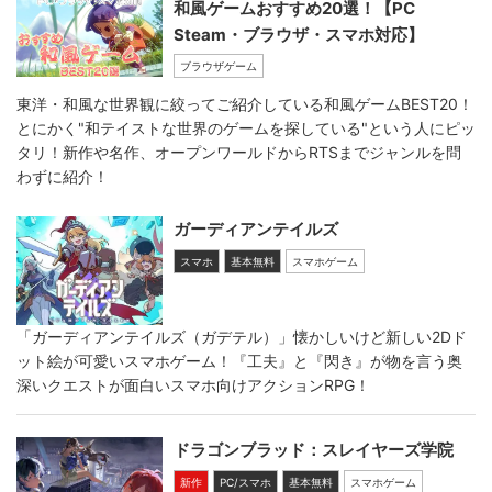
和風ゲームおすすめ20選！【PC
Steam・ブラウザ・スマホ対応】
ブラウザゲーム
東洋・和風な世界観に絞ってご紹介している和風ゲームBEST20！
とにかく"和テイストな世界のゲームを探している"という人にピッ
タリ！新作や名作、オープンワールドからRTSまでジャンルを問
わずに紹介！
ガーディアンテイルズ
スマホ
基本無料
スマホゲーム
「ガーディアンテイルズ（ガデテル）」懐かしいけど新しい2Dド
ット絵が可愛いスマホゲーム！『工夫』と『閃き』が物を言う奥
深いクエストが面白いスマホ向けアクションRPG！
ドラゴンブラッド：スレイヤーズ学院
新作
PC/スマホ
基本無料
スマホゲーム