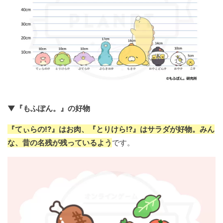
▼『もふぽん。』の好物
『てぃらの!?』はお肉、『とりけら!?』はサラダが好物。みん
な、昔の名残が残っているよう
です。