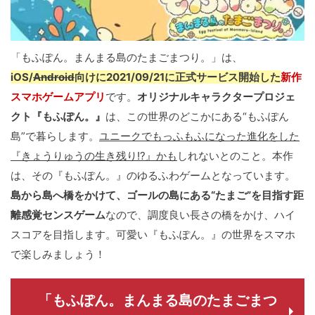
「もふぽん。まんまる島のたまごまつり。」は、
iOS/
Android
向けに2021/09/21に正式サービス開始した
新作
スマホゲームアプリ
です。
オリジナルキャラクタープロジェ
クト『もふぽん。』
は、この世界のどこかにある“もふぽん
島”で暮らします。
ユニークでもっふもふになった進化をした
『きょうりゅうの生き残り!?』かも
しれないとのこと。本作
は、その『もふぽん。』のゆるふわゲームとなっています。
島から島へ橋をかけて、ゴールの島にある“たまご”を目指す距
離感覚センスゲーム
なので、調度良い長さの橋をかけ、ハイ
スコアを目指します。可愛い『もふぽん。』の世界をスマホ
で楽しみましょう！
「もふぽん。まんまる島のたまごまつ