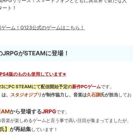
成RPGリリース！スマートフォンとともに異世界で新たな人
タート！
料ゲーム！
G123公式のゲームはこちら！
RPGがSTEAMに登場！
PS4版のものも使用しています※
23にPC STEAMにて配信開始予定の
新作PCゲーム
です。
』は、
スタジオジブリ
が制作協力し、音楽は
久石譲
氏が担当
してお
EAM
から登場する
JRPG
です。
の音楽が楽しめるゲームと言う事で高い注目が集まってましたが、
が再結集
氏】
しています！