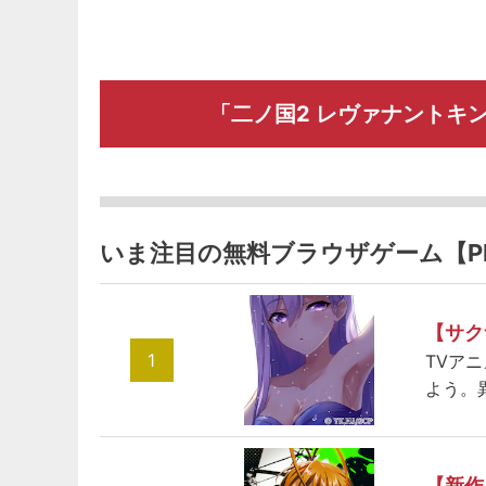
「二ノ国2 レヴァナントキ
いま注目の無料ブラウザゲーム【P
【サク
1
TVア
よう。
【新作