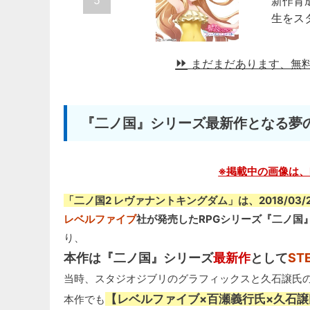
5
新作育
生をス
まだまだあります、無
『二ノ国』シリーズ最新作となる夢のJ
※掲載中の画像は、
「二ノ国2 レヴァナントキングダム」は、2018/03/
レベルファイブ
社が発売したRPGシリーズ『二ノ国
り、
本作は『二ノ国』シリーズ
最新作
として
ST
当時、スタジオジブリのグラフィックスと久石譲氏
【レベルファイブ×百瀬義行氏×久石譲
本作でも