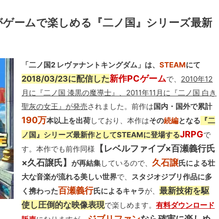
がゲームで楽しめる『二ノ国』シリーズ最新
「二ノ国2 レヴァナントキングダム」は、
STEAM
にて
新作PCゲーム
2018/03/23に配信した
で、
2010年12
月に『二ノ国 漆黒の魔導士』、2011年11月に『二ノ国 白き
聖灰の女王』が発売
されました。前作は
国内・国外で累計
190万
本以上を出荷
しており、本作は
その
続編
となる
『二
JRPG
ノ国』シリーズ最新作としてSTEAMに登場する
で
【レベルファイブ×百瀬義行氏
す。本作でも前作同様
×久石譲氏】
久石譲
が再結集
しているので、
氏による壮
大な音楽が流れる美しい世界
で、
スタジオジブリ作品に多
百瀬義行
最新技術を駆
く携わった
氏によるキャラ
が、
使し圧倒的な映像表現
で楽しめます。
有料ダウンロード
ジブリファン
なら確実に楽しめ