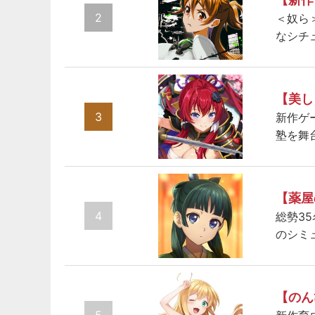
2
＜奴ら
なシチ
【美し
3
新作ゲ
塾を舞
【薬屋
4
総勢3
のシミ
【のん