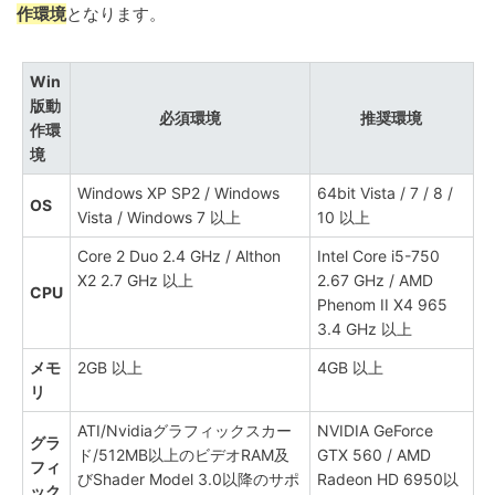
作環境
となります。
Win
版動
必須環境
推奨環境
作環
境
Windows XP SP2 / Windows
64bit Vista / 7 / 8 /
OS
Vista / Windows 7 以上
10 以上
Core 2 Duo 2.4 GHz / Althon
Intel Core i5-750
X2 2.7 GHz 以上
2.67 GHz / AMD
CPU
Phenom II X4 965
3.4 GHz 以上
メモ
2GB 以上
4GB 以上
リ
ATI/Nvidiaグラフィックスカー
NVIDIA GeForce
グラ
ド/512MB以上のビデオRAM及
GTX 560 / AMD
フィ
びShader Model 3.0以降のサポ
Radeon HD 6950以
ック