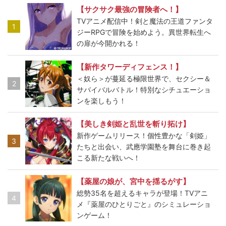
【サクサク最強の冒険者へ！】
TVアニメ配信中！剣と魔法の王道ファンタ
1
ジーRPGで冒険を始めよう。異世界転生へ
の扉が今開かれる！
【新作タワーディフェンス！】
＜奴ら＞が蔓延る極限世界で、セクシー＆
2
サバイバルバトル！特別なシチュエーショ
ンを楽しもう！
【美しき剣姫と乱世を斬り拓け】
新作ゲームリリース！個性豊かな「剣姫」
3
たちと出会い、武應学園塾を舞台に巻き起
こる新たな戦いへ！
【薬屋の娘が、宮中を揺るがす】
総勢35名を超えるキャラが登場！TVアニ
4
メ『薬屋のひとりごと』のシミュレーショ
ンゲーム！