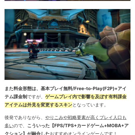
また料金形態は、基本プレイ無料/Free-to-Play(F2P)+アイ
テム課金制
ですが、
ゲームプレイ内で影響を及ぼす有料課金
アイテムは外見を変更するスキン
となっています。
後発でありながら、
やりこみや戦略要素が高くプレイ人口も
多い
ので、
こういった【FPS/TPS+カードゲーム+MOBA+ア
クション】が融合した
おすすめオンラインゲームです！