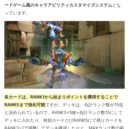
ードゲーム風のキャラアビリティカスタマイズシステム
とな
っています。
各カードは、RANK1から始まりポイントを獲得することで
RANK5まで強化可能
ですが、デッキは、合計ランク数が15迄
と決められているので、RANK3×5枚=合計ランク数15にして
デッキに入れたり、有効カードだけRANK5にて残りカードを
RANK3~1で調整してデッキ構成したりと、
MAXランク数の範