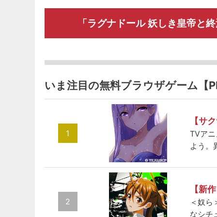
「ラグナドール 妖しき皇帝と
いま注目の無料ブラウザゲーム【P
【サク
1
TVア
よう。
【新作
2
＜奴ら
なシチ