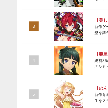
【美し
3
新作ゲ
塾を舞
【薬屋
4
総勢3
のシミ
【のん
5
新作育
生をス