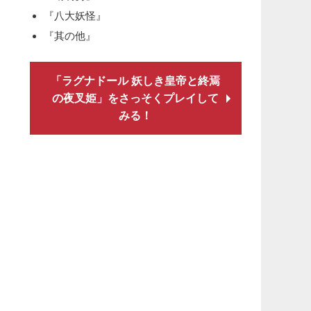
『八大妖怪』
『其の他』
「ラグナドール 妖しき皇帝と終焉
の夜叉姫」をさっそくプレイして
みる！