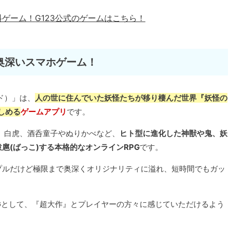
料ゲーム！
G123公式のゲームはこちら！
奥深いスマホゲーム！
ド）」は、
人の世に住んでいた妖怪たちが移り棲んだ世界『妖怪の
しめる
ゲームアプリ
です。
、白虎、酒呑童子やぬりかべなど、
ヒト型に進化した神獣や鬼、妖
扈(ばっこ)する本格的なオンラインRPG
です。
プルだけど極限まで奥深くオリジナリティに溢れ、短時間でもガッ
PGとして、『超大作』とプレイヤーの方々に感じていただけるよう