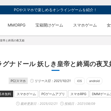
PCやスマホで楽しめるオンラインゲームを紹介！
MMORPG
宝箱開けゲーム
スマホゲーム
女
き皇帝と終焉の夜叉姫
ラグナドール 妖しき皇帝と終焉の夜叉
PC/スマホ
リリース日：2021/10/21
iOS
android
基本無料
スマホゲーム
PCゲームアプリ
スマホRPG
DMMゲーム
最終更新日：
2025/02/21
投稿日：2021/08/09