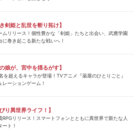
き剣姫と乱世を斬り拓け】
ームリリース！個性豊かな「剣姫」たちと出会い、武應学園
台に巻き起こる新たな戦いへ！
の娘が、宮中を揺るがす】
5名を超えるキャラが登場！TVアニメ『薬屋のひとりごと』
ュレーションゲーム！
びり異世界ライフ！】
成RPGリリース！スマートフォンとともに異世界で新たな人
タート！