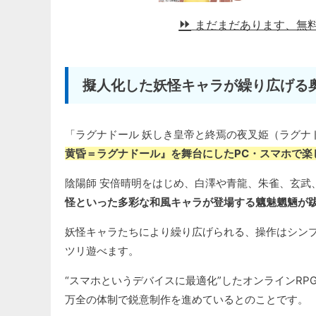
まだまだあります、無
擬人化した妖怪キャラが繰り広げる
「ラグナドール 妖しき皇帝と終焉の夜叉姫（ラグナ
黄昏＝ラグナドール』を舞台にしたPC・スマホで楽
陰陽師 安倍晴明をはじめ、白澤や青龍、朱雀、玄武
怪といった多彩な和風キャラが登場する魑魅魍魎が跋
妖怪キャラたちにより繰り広げられる、操作はシン
ツリ遊べます。
“スマホというデバイスに最適化”したオンラインR
万全の体制で鋭意制作を進めているとのことです。