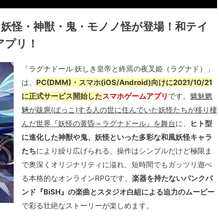
な妖怪・神獣・鬼・モノノ怪が登場！和テイ
アプリ！
「ラグナドール 妖しき皇帝と終焉の夜叉姫（ラグナド）」
は、
PC(DMM)・スマホ(iOS/Android)向けに2021/10/21
に正式サービス開始した
スマホゲームアプリ
です。
魑魅魍
魎が跋扈(ばっこ)する人の世に住んでいた妖怪たちが移り棲
んだ世界『妖怪の黄昏＝ラグナドール』を舞台
に、
ヒト型
に進化した神獣や鬼、妖怪といった多彩な和風妖怪キャラ
たち
により繰り広げられる、操作はシンプルだけど極限ま
で奥深くオリジナリティに溢れ、短時間でもガッツリ遊べ
る本格的なオンラインRPGです。
楽器を持たないパンクバ
ンド『BiSH』の楽曲とスタジオ白組による迫力のムービー
で彩る壮絶なストーリーが楽しめます。