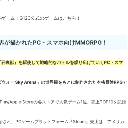
料ゲーム！
G123公式のゲームはこちら！
界が描かれたPC・スマホ向けMMORPG！
『召喚獣』を駆使して戦略的なバトルを繰り広げていくPC・スマ
ォー Sky Arena
」の世界観をもとに制作された本格冒険RPG
で
lay/Apple Storeの各ストアで人気ゲーム1位、売上TOP10を記録
始され、PCゲームプラットフォーム『Steam』売上は、アメリカ