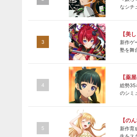
なシチ
【美し
3
新作ゲ
塾を舞
【薬屋
4
総勢3
のシミ
【のん
5
新作育
生をス