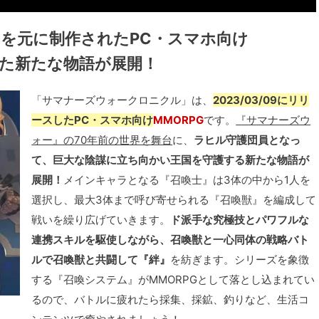
a』を元に制作されたPC・スマホ向け
れた新たな物語が展開！
「サマナーズウォークロニクル」は、
2023/03/09にリリ
ースしたPC・スマホ向け
MMORPG
です。
『サマナーズウ
ォー』の70年前の世界を舞台
に、
ラヒル守護団員となっ
て、巨大な陰謀に立ち向かい王国を守護する新たな物語が
展開！
メインキャラとなる『召喚士』は3体の中から1人を
選択し、最大3体まで呼び寄せられる『召喚獣』を編成して
戦いを繰り広げていきます。
ド派手な究極技とパワフルな
連携スキルを駆使しながら、召喚獣と一心同体の戦略バト
ルで召喚獣と共闘して『絆』
を紡ぎます。シリーズを象徴
する『召喚システム』がMMORPGとして落とし込まれてい
るので、バトルに疲れたら採集、採鉱、釣りなど、生活コ