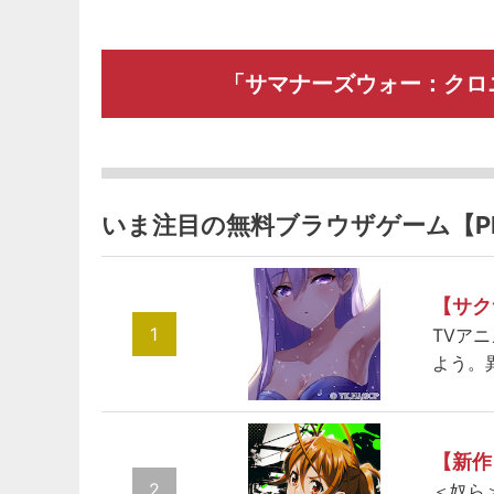
「サマナーズウォー：クロ
いま注目の無料ブラウザゲーム【P
【サク
1
TVア
よう。
【新作
2
＜奴ら