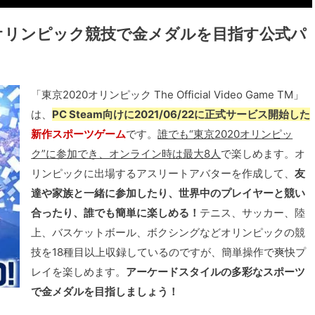
オリンピック競技で金メダルを目指す公式パ
「東京2020オリンピック The Official Video Game TM」
は、
PC Steam向けに2021/06/22に正式サービス開始した
新作スポーツゲーム
です。
誰でも“東京2020オリンピッ
ク”に参加でき、オンライン時は最大8人
で楽しめます。オ
リンピックに出場するアスリートアバターを作成して、
友
達や家族と一緒に参加したり、世界中のプレイヤーと競い
合ったり、誰でも簡単に楽しめる！
テニス、サッカー、陸
上、バスケットボール、ボクシングなどオリンピックの競
技を18種目以上収録しているのですが、簡単操作で爽快プ
レイを楽しめます。
アーケードスタイルの多彩なスポーツ
で金メダルを目指しましょう！