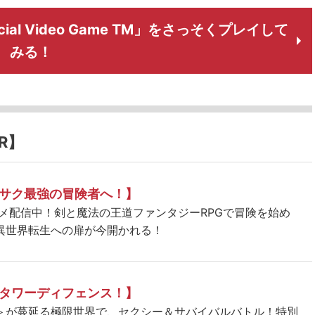
cial Video Game TM」をさっそくプレイして
みる！
R】
サク最強の冒険者へ！】
ニメ配信中！剣と魔法の王道ファンタジーRPGで冒険を始め
異世界転生への扉が今開かれる！
タワーディフェンス！】
＞が蔓延る極限世界で、セクシー＆サバイバルバトル！特別