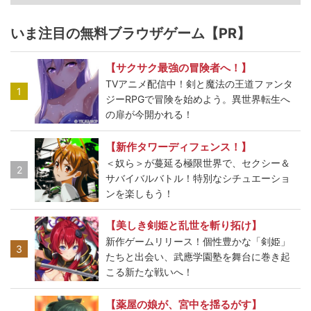
いま注目の無料ブラウザゲーム【PR】
【サクサク最強の冒険者へ！】
TVアニメ配信中！剣と魔法の王道ファンタ
1
ジーRPGで冒険を始めよう。異世界転生へ
の扉が今開かれる！
【新作タワーディフェンス！】
＜奴ら＞が蔓延る極限世界で、セクシー＆
2
サバイバルバトル！特別なシチュエーショ
ンを楽しもう！
【美しき剣姫と乱世を斬り拓け】
新作ゲームリリース！個性豊かな「剣姫」
3
たちと出会い、武應学園塾を舞台に巻き起
こる新たな戦いへ！
【薬屋の娘が、宮中を揺るがす】