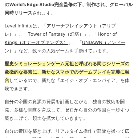
のWorld’s Edge Studio完全監修の下、制作され、グローバル
同時リリース
されます。
Level Infiniteは、「
アリーナブレイクアウト（アリブ
レ）
」、「
Tower of Fantasy（幻塔）
」、「
Honor of
Kings（オナーオブキングス）
」、「
UNDAWN（アンドー
ン）
」など、数々の人気ゲームを手掛けています。
歴史シミュレーションゲーム元祖と呼ばれる同じシリーズの
象徴的な要素に、新たなスマホでのゲームプレイを完璧に融
合
しているので、新たな『エイジ・オブ・エンパイア』を体
験できます。
自分の帝国の資源の発展を計画しながら、独自の技術を開
発、多様な軍隊を育成して、ゼロから自分の帝国を一歩ずつ
築き上げて、領土を拡大していきます。
自分の帝国を築き上げ、リアルタイム操作で部隊を操って広