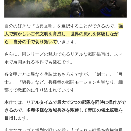
自分の好きな『古典文明』を選択することができるので、
強
大で輝かしい古代文明を育成し、世界の流れを体験しなが
ら、自分の手で切り拓いて
いきます。
さらに、同シリーズの魅力であるリアルな戦闘描写は、スマ
ホで展開される本作でも健在です。
各文明ごとに異なる兵装はもちろんですが、『剣士』、『弓
士』、『騎兵』など、兵種毎の戦闘モーションも異なり、細
部まで徹底的に作り込まれています。
本作では、リ
アルタイムで最大で5つの部隊を同時に操作がで
きるので、多種多様な攻城兵器を駆使して帝国の領土拡張を
目指し
ます。
広大なマップと熾烈な戦いが繰り広げられる戦場を縦横無尽