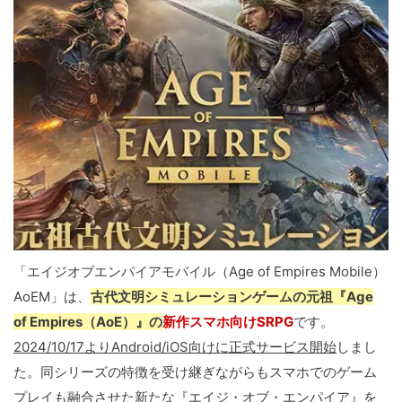
「エイジオブエンパイアモバイル（Age of Empires Mobile）
AoEM」は、
古代文明シミュレーションゲームの元祖『Age
of Empires（AoE）』の
新作スマホ向けSRPG
です。
2024/10/17よりAndroid/iOS向けに正式サービス開始
しまし
た。同シリーズの特徴を受け継ぎながらもスマホでのゲーム
プレイも融合させた新たな『エイジ・オブ・エンパイア』を