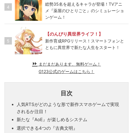
総勢35名を超えるキャラが登場！TVアニ
4
メ『薬屋のひとりごと』のシミュレーショ
ンゲーム！
【のんびり異世界ライフ！】
5
新作育成RPGリリース！スマートフォンと
ともに異世界で新たな人生をスタート！
まだまだあります、無料ゲーム！
G123公式のゲームはこちら！
目次
人気RTSがどのような形で新作スマホゲームで実現
されるか注目！
新たな『AoE』が楽しめるシステム
選択できる4つの『古典文明』