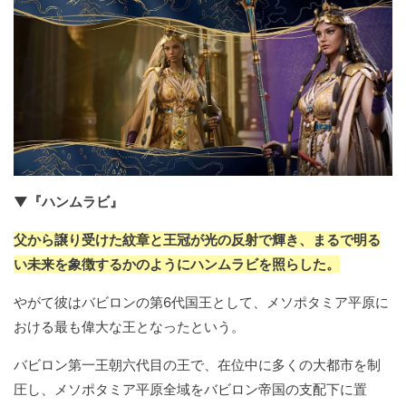
▼『ハンムラビ』
父から譲り受けた紋章と王冠が光の反射で輝き、まるで明る
い未来を象徴するかのようにハンムラビを照らした。
やがて彼はバビロンの第6代国王として、メソポタミア平原に
おける最も偉大な王となったという。
バビロン第一王朝六代目の王で、在位中に多くの大都市を制
圧し、メソポタミア平原全域をバビロン帝国の支配下に置