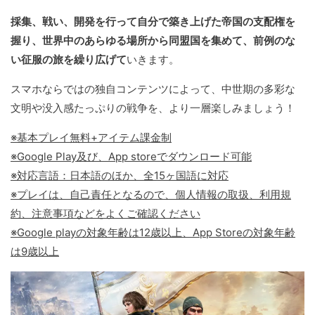
採集、戦い、開発を行って自分で築き上げた帝国の支配権を
握り、世界中のあらゆる場所から同盟国を集めて、前例のな
い征服の旅を繰り広げて
いきます。
スマホならではの独自コンテンツによって、中世期の多彩な
文明や没入感たっぷりの戦争を、より一層楽しみましょう！
※基本プレイ無料+アイテム課金制
※Google Play及び、App storeでダウンロード可能
※対応言語：日本語のほか、全15ヶ国語に対応
※プレイは、自己責任となるので、個人情報の取扱、利用規
約、注意事項などをよくご確認ください
※Google playの対象年齢は12歳以上、App Storeの対象年齢
は9歳以上