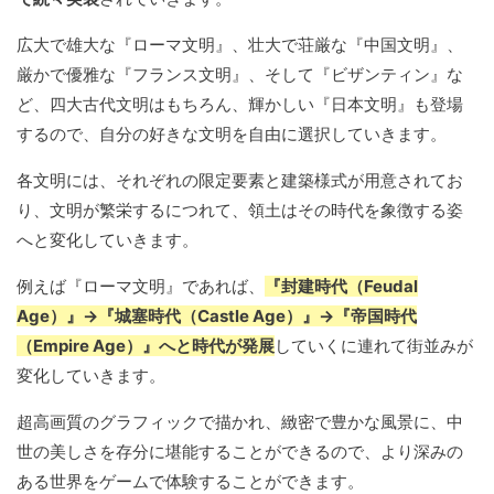
広大で雄大な『ローマ文明』、壮大で荘厳な『中国文明』、
厳かで優雅な『フランス文明』、そして『ビザンティン』な
ど、四大古代文明はもちろん、輝かしい『日本文明』も登場
するので、自分の好きな文明を自由に選択していきます。
各文明には、それぞれの限定要素と建築様式が用意されてお
り、文明が繁栄するにつれて、領土はその時代を象徴する姿
へと変化していきます。
例えば『ローマ文明』であれば、
『封建時代（Feudal
Age）』→『城塞時代（Castle Age）』→『帝国時代
（Empire Age）』へと時代が発展
していくに連れて街並みが
変化していきます。
超高画質のグラフィックで描かれ、緻密で豊かな風景に、中
世の美しさを存分に堪能することができるので、より深みの
ある世界をゲームで体験することができます。