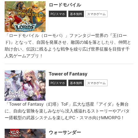
ロードモバイル
PC/スマホ
基本無料
スマホゲーム
「ロードモバイル（ローモバ）」ファンタジー世界の『王(ロー
ド)』となって、自国を発展させ、敵国の城を落としたり、仲間と
助け合い、伝説に残るような戦争を繰り広げ世界征服を目指す千
人気ゲームアプリ！
Tower of Fantasy
PC/スマホ
基本無料
スマホゲーム
「Tower of Fantasy（幻塔）ToF」広大な惑星『アイダ』を舞台
に、自由な冒険を楽しみながら没入感溢れるストーリーやアバタ
ー搭載型の武器システムを楽しむPC・スマホ向けMMORPG！
ウォーサンダー