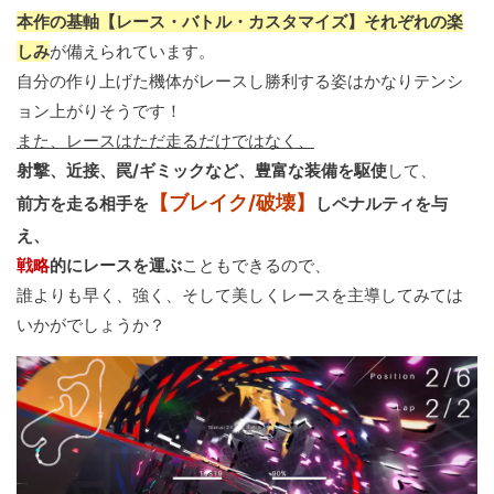
本作の基軸【レース・バトル・カスタマイズ】それぞれの楽
しみ
が備えられています。
自分の作り上げた機体がレースし勝利する姿はかなりテンシ
ョン上がりそうです！
また、レースはただ走るだけではなく、
射撃、近接、罠/ギミックなど、豊富な装備を駆使
して、
【ブレイク/破壊】
前方を走る相手を
しペナルティを与
え、
戦略
的にレースを運ぶ
こともできるので、
誰よりも早く、強く、そして美しくレースを主導してみては
いかがでしょうか？