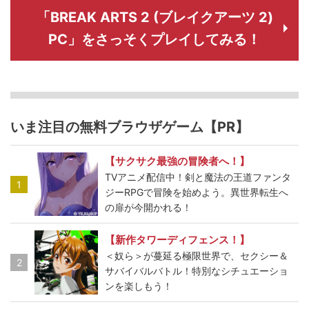
「BREAK ARTS 2 (ブレイクアーツ 2)
PC」をさっそくプレイしてみる！
いま注目の無料ブラウザゲーム【PR】
【サクサク最強の冒険者へ！】
TVアニメ配信中！剣と魔法の王道ファンタ
1
ジーRPGで冒険を始めよう。異世界転生へ
の扉が今開かれる！
【新作タワーディフェンス！】
＜奴ら＞が蔓延る極限世界で、セクシー＆
2
サバイバルバトル！特別なシチュエーショ
ンを楽しもう！