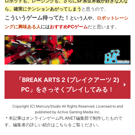
ロボットも、レーシングも、さらにSF系世界観が好きな人な
ら、確実にテンションあがってしまう
と思うので、
こういうゲーム待ってた！
という人や、
ロボットレーシ
ングに興味ある人
には
おすすめPCゲーム
だと思います。
「BREAK ARTS 2 (ブレイクアーツ 2)
PC」をさっそくプレイしてみる！
Copyright (C) MercuryStudio All Rights Reserved. Licensed to and
published by Active Gaming Media Inc.
＊本記事はオンラインゲームPLANET編集部で制作したもので
す。
編集者の詳しい紹介は
こちら
をご覧ください。