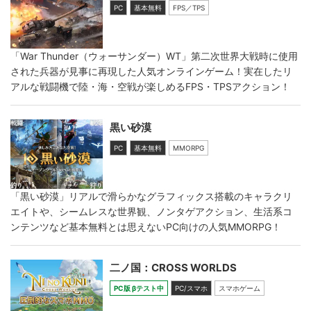
PC
基本無料
FPS／TPS
「War Thunder（ウォーサンダー）WT」第二次世界大戦時に使用
された兵器が見事に再現した人気オンラインゲーム！実在したリ
アルな戦闘機で陸・海・空戦が楽しめるFPS・TPSアクション！
黒い砂漠
PC
基本無料
MMORPG
「黒い砂漠」リアルで滑らかなグラフィックス搭載のキャラクリ
エイトや、シームレスな世界観、ノンタゲアクション、生活系コ
ンテンツなど基本無料とは思えないPC向けの人気MMORPG！
二ノ国：CROSS WORLDS
PC版 βテスト中
PC/スマホ
スマホゲーム