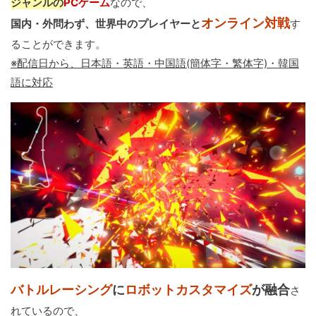
ジャンルの
PCゲーム
なので、
オンライン対戦
国内・外問わず、世界中のプレイヤーと
す
ることができます。
※配信日から、日本語・英語・中国語(簡体字・繁体字)・韓国
語に対応
バトルレーシング
に
ロボットカスタマイズ
が融合
さ
れているので、