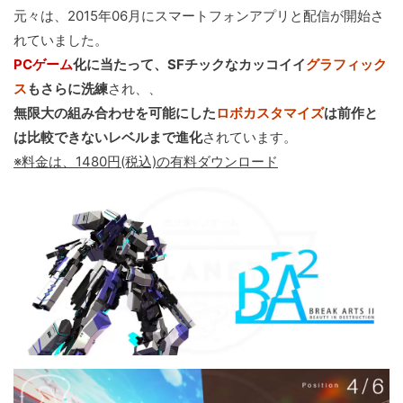
元々は、2015年06月にスマートフォンアプリと配信が開始さ
れていました。
PCゲーム
化に当たって、SFチックなカッコイイ
グラフィック
ス
もさらに洗練
され、、
無限大の組み合わせを可能にした
ロボカスタマイズ
は前作と
は比較できないレベルまで進化
されています。
※料金は、1480円(税込)の有料ダウンロード