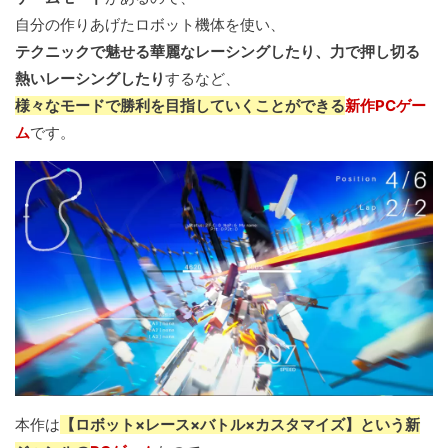
自分の作りあげたロボット機体を使い、
テクニックで魅せる華麗なレーシングしたり、力で押し切る
熱いレーシングしたり
するなど、
様々なモードで勝利を目指していくことができる
新作PCゲー
ム
です。
本作は
【ロボット×レース×バトル×カスタマイズ】という新