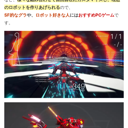
のロボットを作りあげられる
ので、
SF的なグラ
や、
ロボット好きな人
には
おすすめPCゲーム
で
す。