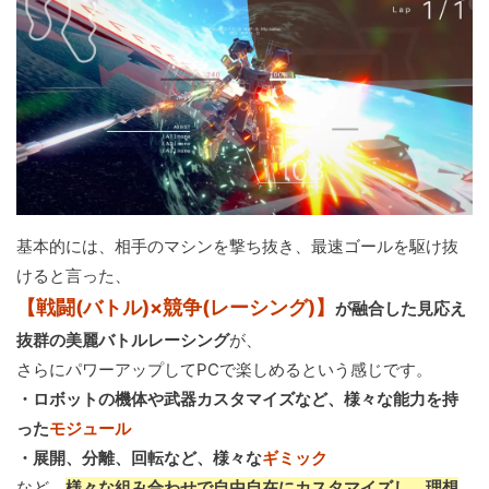
基本的には、相手のマシンを撃ち抜き、最速ゴールを駆け抜
けると言った、
【戦闘(バトル)×競争(レーシング)】
が融合した見応え
抜群の美麗バトルレーシング
が、
さらにパワーアップしてPCで楽しめるという感じです。
・ロボットの機体や武器カスタマイズなど、様々な能力を持
った
モジュール
・展開、分離、回転など、様々な
ギミック
など、
様々な組み合わせで自由自在にカスタマイズし、理想