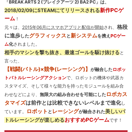
「BREAK ARTS 2 (ブレイクアーツ 2) BA2 PC」は、
新作PCゲ
2018/02/09にSTEAMにてリリースされる
ーム
！
格段
元々は、
2015年06月にスマホアプリと配信が開始
され、
に進歩
グラフィックス
新システム
した
と
を携え
PCゲー
ム
化
されました。
相手のマシンを撃ち抜き、最速ゴールを駆け抜ける
と
言った、
【戦闘(バトル)×競争(レーシング)】
が融合した
ロボッ
トバトルレーシングアクション
で、ロボットの機体や武器カ
スタマイズ、そして様々な能力を持ったモジュールを組み合
ロボカス
わせなどにより、
無限大の組み合わせを可能にした
タマイズ
は前作とは比較できないレベルまで進化
し
ロボット
レーシング
美しいバ
ています。
と
が融合された
おすすめPCゲーム
トルレーシングが楽しめる
です！