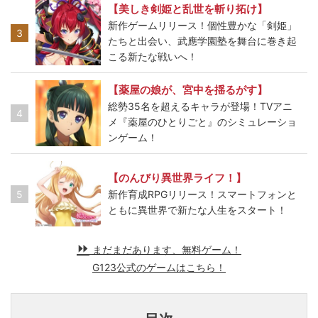
【美しき剣姫と乱世を斬り拓け】
新作ゲームリリース！個性豊かな「剣姫」
3
たちと出会い、武應学園塾を舞台に巻き起
こる新たな戦いへ！
【薬屋の娘が、宮中を揺るがす】
総勢35名を超えるキャラが登場！TVアニ
4
メ『薬屋のひとりごと』のシミュレーショ
ンゲーム！
【のんびり異世界ライフ！】
5
新作育成RPGリリース！スマートフォンと
ともに異世界で新たな人生をスタート！
まだまだあります、無料ゲーム！
G123公式のゲームはこちら！