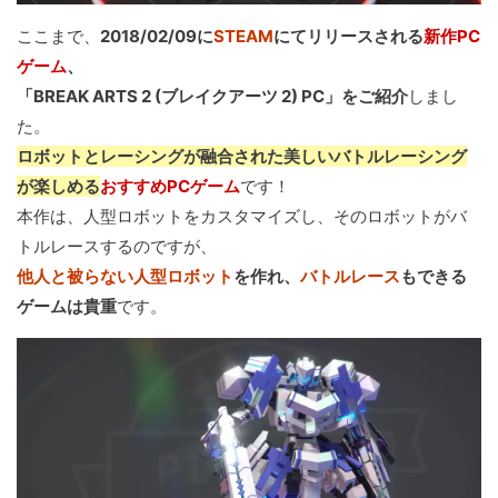
ここまで、
2018/02/09に
STEAM
にてリリースされる
新作PC
ゲーム
、
「BREAK ARTS 2 (ブレイクアーツ 2) PC」をご紹介
しまし
た。
ロボットとレーシングが融合された美しいバトルレーシング
が楽しめる
おすすめPCゲーム
です！
本作は、人型ロボットをカスタマイズし、そのロボットがバ
トルレースするのですが、
他人と被らない人型ロボット
を作れ、
バトルレース
もできる
ゲームは貴重
です。