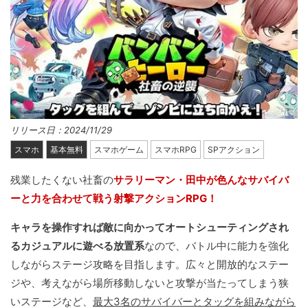
リリース日：2024/11/29
スマホ
基本無料
スマホゲーム
スマホRPG
SPアクション
残業したくない社畜の
サラリーマン・田中が色んなサバイバ
ーと力を合わせて戦う射撃アクションRPG！
キャラを操作すれば敵に向かってオートシューティングされ
るカジュアルに遊べる放置系
なので、バトル中に能力を強化
しながらステージ攻略を目指します。広々と開放的なステー
ジや、考えながら場所移動しないと攻撃が当たってしまう狭
いステージなど、
最大3名のサバイバーとタッグを組みながら