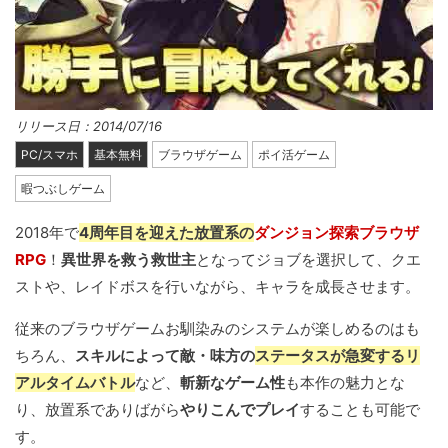
リリース日：2014/07/16
PC/スマホ
基本無料
ブラウザゲーム
ポイ活ゲーム
暇つぶしゲーム
2018年で
4周年目を迎えた放置系の
ダンジョン探索ブラウザ
RPG
！
異世界を救う救世主
となってジョブを選択して、クエ
ストや、レイドボスを行いながら、キャラを成長させます。
従来のブラウザゲームお馴染みのシステムが楽しめるのはも
ちろん、
スキルによって敵・味方の
ステータスが急変するリ
アルタイムバトル
など、
斬新なゲーム性
も本作の魅力とな
り、放置系でありばがら
やりこんでプレイ
することも可能で
す。