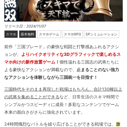
リリース日：2024/11/07
スマホ
基本無料
スマホゲーム
スマホRPG
SPシミュレーション
前作「三国ブレード」の豪快な戦闘と打撃感あふれるアクシ
ョンが、
よりハイクオリティな3Dグラフィックで楽しめるス
マホ向けの新作放置ゲーム！
個性溢れる三国志の武将たちに
よる豪快なアクションが満載なので、
止まることのない強力
なアクションを体験しながら三国統一を目指す！
三国時代をそのまま再現した戦場はもちろん、合計130種以上
の武将を集めることができる
など、日常生活のスキマ時間で
シンプルかつスピーディに成長！多彩なコンテンツでゲーム
本来の面白さがさらに強化されています。
24時間熾烈なバトルを繰り広げることができる戦場では、
放