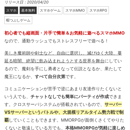
リリース日：2020/04/20
スマホ
基本無料
スマホゲーム
スマホMMO
スマホRPG
暇つぶしゲーム
初心者でも縦画面・片手で簡単＆お気軽に遊べるスマホMMO
なので、通勤ラッシュでもストレスフリーで遊べる！
美しき魔術師や剣士など、自由に選択し、滅びゆく大陸、蔓
延る暗闇、絶望に飲み込まれようとする世界を舞台
にしてい
るので、魔剣を手にし勇者となって伝説となるか、果たして
魔王になるか、
すべて自分次第
です。
コミュニケーションが苦手で逆にあまり友達作りたくないと
いう人でも、
チャットなしでも簡単にパーティが作成
できま
す。クロスサーバシステムが搭載されているので、
サーバー
VSサーバーというバトルや、大規模リアルタイム勢力戦で制
覇
していくこともできます。MMORPGが面倒くさくてやりた
くないと敬遠している方でも、
本格MMORPGが気軽に楽しめ