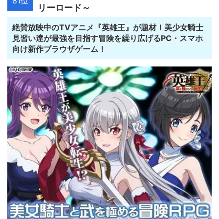
81位
リーロード～
絶賛放映中のTVアニメ『英雄王』が題材！美少女騎士
見習い達が最強を目指す冒険を繰り広げるPC・スマホ
向け新作ブラウザゲーム！