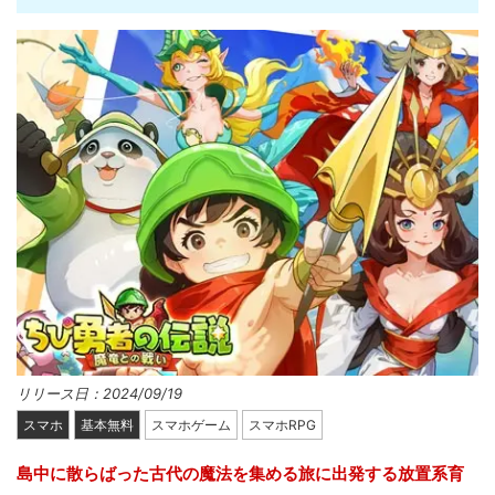
リリース日：2024/09/19
スマホ
基本無料
スマホゲーム
スマホRPG
島中に散らばった古代の魔法を集める旅に出発する放置系育