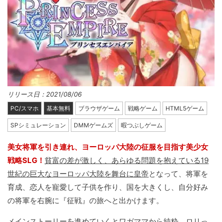
リリース日：2021/08/06
PC/スマホ
基本無料
ブラウザゲーム
戦略ゲーム
HTML5ゲーム
SPシミュレーション
DMMゲームズ
暇つぶしゲーム
美女将軍を引き連れ、ヨーロッパ大陸の征服を目指す美少女
戦略SLG！
貧富の差が激しく、あらゆる問題を抱えている19
世紀の巨大なヨーロッパ大陸を舞台に皇帝
となって、将軍を
育成、恋人を寵愛して子供を作り、国を大きくし、自分好み
の将軍を右腕に『征戦』の旅へと出かけます。
メインストーリーを進めていくとワガママから純粋、ロリっ