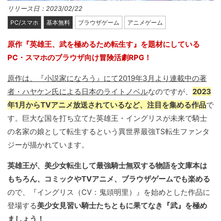
リリース日：2023/02/22
PC/スマホ
基本無料
ブラウザゲーム
アニメゲーム
原作『英雄王、武を極めるため転生す』を題材にしている
PC・スマホのブラウザ向け冒険活劇RPG！
原作は、『小説家になろう』にて2019年3月より連載中の著
者・ハヤケン氏による日本のライトノベル
なのですが、
2023
年1月からTVアニメ放送されているなど、注目を集める作品
で
す。巨大な国を打ち立てた英雄王・イングリスが未来で騎士
の名家の娘として転生するという異世界最強TS転生ファンタ
ジーが描かれています。
英雄王が、美少女転生して最強騎士無双する物語を文庫本は
もちろん、コミックやTVアニメ、ブラウザゲームでも楽める
ので、『イングリス（CV：鬼頭明里）』を始めとした作品に
登場する
美少女見習い騎士たちともに果てなき『武』を極め
ましょう！