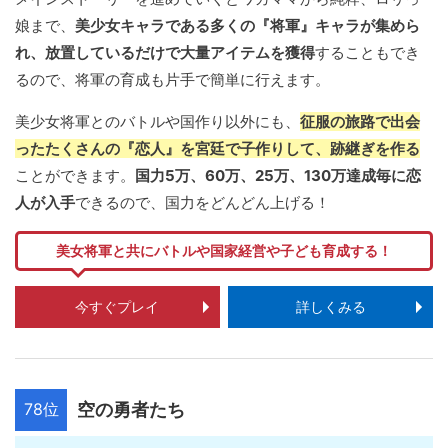
娘まで、
美少女キャラである多くの『将軍』キャラが集めら
れ、放置しているだけで大量アイテムを獲得
することもでき
るので、将軍の育成も片手で簡単に行えます。
美少女将軍とのバトルや国作り以外にも、
征服の旅路で出会
ったたくさんの『恋人』を宮廷で子作りして、跡継ぎを作る
ことができます。
国力5万、60万、25万、130万達成毎に恋
人が入手
できるので、国力をどんどん上げる！
美女将軍と共にバトルや国家経営や子ども育成する！
今すぐプレイ
詳しくみる
78位
空の勇者たち