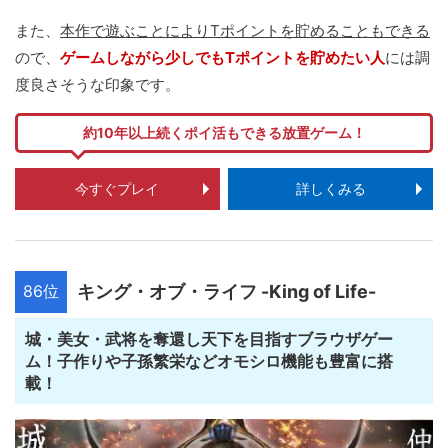
また、
本作で遊ぶことによりTポイントを貯めることもできる
ので、
ゲームしながら少しでもTポイントを貯めたい人
には調
度良さそうな印象です。
約10年以上続くポイ活もできる放置ゲーム！
今すぐプレイ
詳しくみる
86位
キング・オブ・ライフ -King of Life-
城・美女・武将を奪還し天下を目指すブラウザゲー
ム！子作りや子孫繁栄などオモシロ機能も豊富に搭
載！