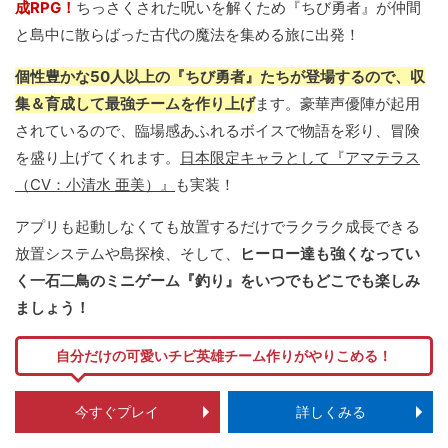
成RPG！
ちっさくされた呪いを解くため『ちび勇者』が仲間
と島中に散らばった古代の魔法を集める旅に出発！
個性豊かな50人以上の『ちび勇者』たちが登場するので、収
集＆育成して最強チームを作り上げ
ます。豪華声優陣が起用
されているので、臨場感あふれるボイスで物語を彩り、冒険
を盛り上げてくれます。
日本限定キャラとして『アマテラス
（CV：小清水 亜美）』
も実装！
アプリも起動しなくても放置するだけでラクラク成長できる
放置システムや島探検、そして、
ヒーロー達も強くなってい
く一石二鳥のミニゲーム『釣り』をいつでもどこでも楽しみ
ましょう！
自分だけの可愛いチビ英雄チーム作りがやりこめる！
今すぐプレイ
詳しくみる