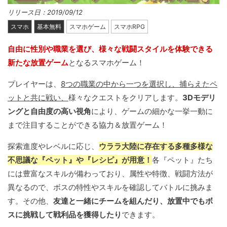
リリース日：2019/09/12
スマホ
基本無料
スマホゲーム
スマホRPG
自由に性別や職業を選び、様々な戦闘スタイルを体験できる
新たな放置ゲーム
となるスマホゲーム！
プレイヤーは、
8つの職業の中から一つを選択し、捕らえたペ
ットと共に戦い、
様々なクエストをクリアします。
3Dモデリ
ングと自由度の高い視角
により、ゲームの細かな一挙一動に
まで注目することができる協力＆放置ゲーム！
探索進度やレベルに応じ、
ウララ大陸に存在する多種多様な
不思議な『ペット』や『レシピ』が用意！
各『ペット』たち
には豊富なスキルが備わっており、属性や特徴、戦闘方法が
異なるので、ボスの特性やスキルを確認してバトルに挑みま
す。その他、
友達と一緒にチームを組んだり、放置中でもボ
スに挑戦して戦利品を獲得したり
できます。