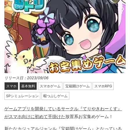
リリース日：2023/09/06
スマホ
基本無料
スマホゲーム
宝箱開けゲーム
スマホRPG
SPシミュレーション
暇つぶしゲーム
ゲームアプリを開発しているサークル『てりやきわーくす』
がスマホ向けに初めて手掛けた
放置系お宝集めゲーム！
新たなカジュアルジャンル『宝箱開けゲーム』となっている