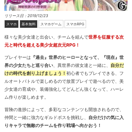
リリース日：2019/12/23
スマホ
基本無料
スマホゲーム
スマホRPG
様々な美少女達と出会い、チームを組んで
世界を征服する次
元と時代を超える美少女超次元RPG！
プレイヤーは
『過去』世界のヒーローとなって、『現在』世
界の少女たちと巡り合い
、異世界の彼女達と一緒に、
自分だ
けの時代を創り上げましょう！
初心者でもプレイできる、フ
ルオートバトルで楽しめるので放置プレイで遊べるので、美
少女達の育成や、装備強化してどんどん強くなって、ハーレ
ム作りが楽しめます。
冒険の進捗によって、多彩なコンテンツも開放されるので、
仲間と一緒に強力なギルドボスを挑戦し、
自分だけの気に入
りキャラで無敵のチームを作り戦場へ向かおう！