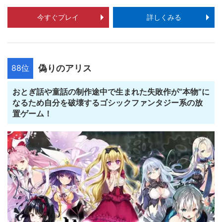
今すぐプレイ
詳しくみる
88位
偽りのアリス
おとぎ話や童話の制作途中で生まれた失敗作が“本物”に
なるため自分を破壊するゴシックファンタジー系の放
置ゲーム！