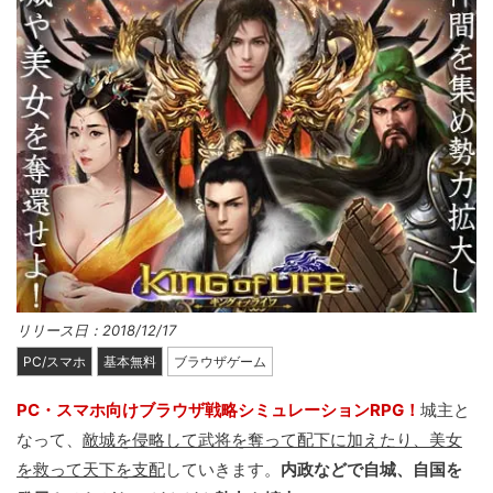
リリース日：2018/12/17
PC/スマホ
基本無料
ブラウザゲーム
PC・スマホ向けブラウザ戦略シミュレーションRPG！
城主と
なって、
敵城を侵略して武将を奪って配下に加えたり、美女
を救って天下を支配
していきます。
内政などで自城、自国を