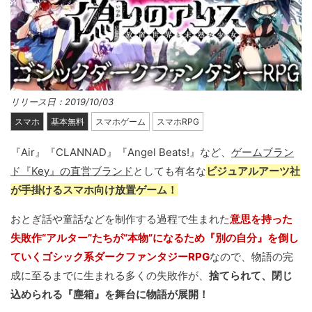
リリース日：2019/10/03
スマホ
基本無料
スマホゲーム
スマホRPG
『Air』『CLANNAD』『Angel Beats!』など、
ゲームブラン
ド『Key』の直営ブランド
としても有名な
ビジュアルアーツ社
が手掛けるスマホ向け放置ゲーム！
おとぎ話や童話などを制作する過程で生まれた
意思を持った
失敗作“アルター”たちが“本物”になるため『別の自分』を倒し
ていくゴシック系ダークファンタジーRPG
なので、物語の完
成に至るまでに生まれる多くの失敗作が、
捨てられて、閉じ
込められる『塵箱』を舞台に物語が展開！