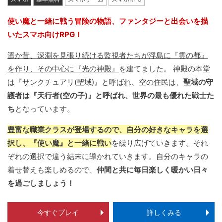
使い魔と一緒に戦う冒険の物語、ファンタジーと出会いを描
いたスマホ向けRPG！
遥か昔、深淵を見張り続ける監視者たちが浮島に『雲の都』
を作り、その中心に『光の神殿』
を建てました。 神殿の本堂
は『サンクチュアリ(聖域)』と呼ばれ、空の住民は、
聖域の守
護者は『天行者(空の子)』と呼ばれ、世界の最も優れた戦士た
ち
となっています。
豊富な職業クラスが登場するので、自分の好きなキャラを選
択し、『使い魔』と一緒に戦い
を繰り広げていきます。それ
ぞれの選択で違う結末に導かれていきます。自分のキャラの
着せ替えも楽しめるので、
仲間と共に毎日楽しく暖かい日々
を過ごしましょう！
今すぐプレイ
詳しくみる