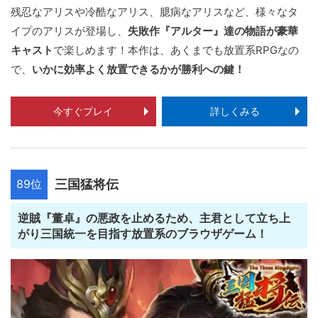
残忍なアリスや冷酷なアリス、臆病なアリスなど、様々なタ
イプのアリスが登場し、
失敗作『アルター』達の物語が豪華
キャスト
で楽しめます！本作は、あくまでも放置系RPGなの
で、
いかに効率よく放置できるかが勝利への鍵！
今すぐプレイ
詳しくみる
89位
三国猛将伝
逆賊『董卓』の悪政を止めるため、主君として立ち上
がり三国統一を目指す放置系のブラウザゲーム！