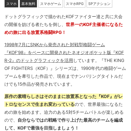
スマホ
基本無料
スマホゲーム
スマホRPG
SPアクション
ドットグラフィックで描かれたKOFファイター達と共に大会
の開催を妨げる者たちを倒し、
世界一のKOF主催者になるた
めの旅に出る放置系格闘RPG！
1998年7月にSNKから発売された対戦型格闘ゲーム
『KOF‘98』をベースに開発されたネオジオポケット版『KOF
R-2』のドットグラフィックを活用
しています。『THE KING
OF FIGHTERS（KOF）』シリーズは、1990年代の格闘ゲーム
ブームを牽引した作品で、現在までナンバリングタイトルだ
けでも15作品が発売されています。
原作の素晴らしさはそのままに放置系となった『KOF』がレ
トロなセンスで生まれ変わっている
ので、世界最強になるた
めの旅を始めます。迫力のある5対5チームバトルが楽しめる
ので、
自分ならではの戦略で作り上げた最高のチームを編成
して、KOFで最強を目指しましょう！