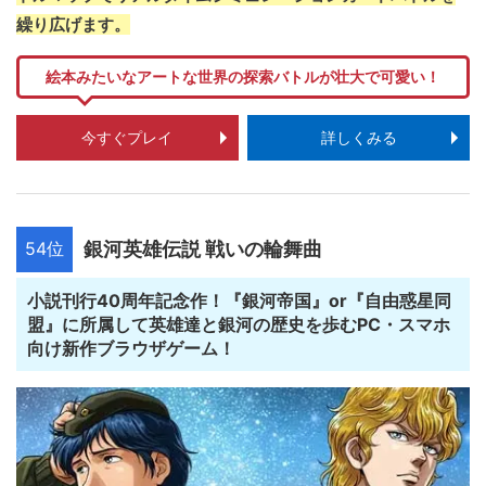
繰り広げます。
絵本みたいなアートな世界の探索バトルが壮大で可愛い！
今すぐプレイ
詳しくみる
54位
銀河英雄伝説 戦いの輪舞曲
小説刊行40周年記念作！『銀河帝国』or『自由惑星同
盟』に所属して英雄達と銀河の歴史を歩むPC・スマホ
向け新作ブラウザゲーム！