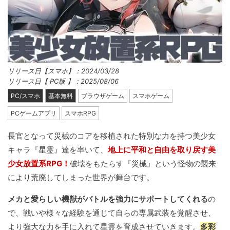
リリース日【スマホ】：2024/03/28
リリース日【 PC版 】：2025/08/06
PC/スマホ
基本無料
ブラウザゲーム
スマホゲーム
PCゲームアプリ
スマホRPG
長官となって災械のコアを移植された特別な力を持つ美少女
キャラ『星霊』達を率いて、
地上に平和と自由を取り戻す美
少女放置系RPG！
破壊をもたらす『災械』という怪物の襲来
により荒廃してしまった世界が舞台です。
メカと愛らしい機獣がバトルを強力にサポートしてくれる
の
で、戦いや様々な経験を通じて自らの専属武装を覚醒させ、
より強大な力を手に入れて星霊を育成させていきます。
多彩