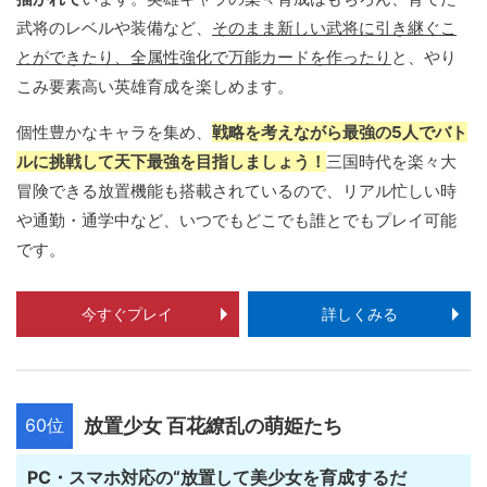
武将のレベルや装備など、
そのまま新しい武将に引き継ぐこ
とができたり、全属性強化で万能カードを作ったり
と、やり
こみ要素高い英雄育成を楽しめます。
個性豊かなキャラを集め、
戦略を考えながら最強の5人でバト
ルに挑戦して天下最強を目指しましょう！
三国時代を楽々大
冒険できる放置機能も搭載されているので、リアル忙しい時
や通勤・通学中など、いつでもどこでも誰とでもプレイ可能
です。
今すぐプレイ
詳しくみる
60位
放置少女 百花繚乱の萌姫たち
PC・スマホ対応の“放置して美少女を育成するだ