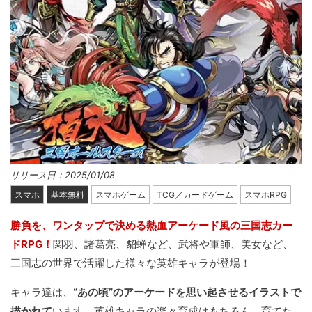
リリース日：2025/01/08
スマホ
基本無料
スマホゲーム
TCG／カードゲーム
スマホRPG
勝負を、ワンタップで決める熱血アーケード風の三国志カー
ドRPG！
関羽、諸葛亮、貂蝉など、武将や軍師、美女など、
三国志の世界で活躍した様々な英雄キャラが登場！
キャラ達は、
“あの頃”のアーケードを思い起させるイラストで
描かれて
います。英雄キャラの楽々育成はもちろん、育てた