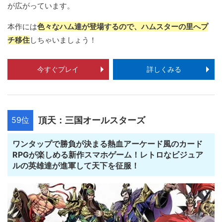
が広がっています。
本作には
色々なハム達が登場するので、ハムスターの里へプ
チ移住
しちゃいましょう！
今すぐプレイ
詳しくみる
59位
頂天：三国オールスターズ
ワンタップで勝負が決まる熱血アーケード風のカード
RPGが楽しめる新作スマホゲーム！レトロなビジュア
ルの英雄達が進軍して天下を征服！