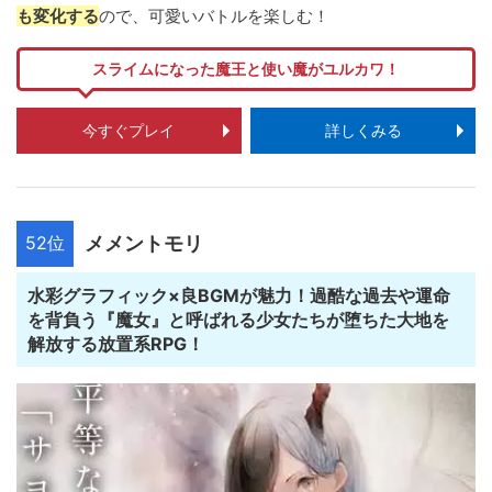
も変化する
ので、可愛いバトルを楽しむ！
スライムになった魔王と使い魔がユルカワ！
今すぐプレイ
詳しくみる
52位
メメントモリ
水彩グラフィック×良BGMが魅力！過酷な過去や運命
を背負う『魔女』と呼ばれる少女たちが堕ちた大地を
解放する放置系RPG！