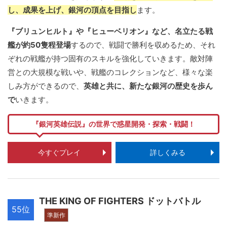
し、成果を上げ、銀河の頂点を目指し
ます。
『ブリュンヒルト』や『ヒューベリオン』など、名立たる戦
艦が約50隻程登場
するので、戦闘で勝利を収めるため、それ
ぞれの戦艦が持つ固有のスキルを強化していきます。敵対陣
営との大規模な戦いや、戦艦のコレクションなど、様々な楽
しみ方ができるので、
英雄と共に、新たな銀河の歴史を歩ん
で
いきます。
『銀河英雄伝説』の世界で惑星開発・探索・戦闘！
今すぐプレイ
詳しくみる
THE KING OF FIGHTERS ドットバトル
55位
準新作