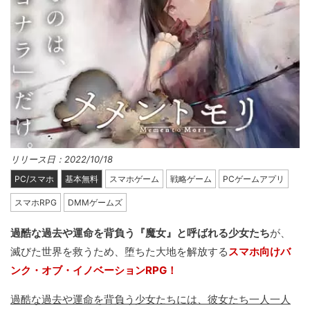
リリース日：2022/10/18
PC/スマホ
基本無料
スマホゲーム
戦略ゲーム
PCゲームアプリ
スマホRPG
DMMゲームズ
過酷な過去や運命を背負う『魔女』と呼ばれる少女たち
が、
滅びた世界を救うため、堕ちた大地を解放する
スマホ向けバ
ンク・オブ・イノベーションRPG！
過酷な過去や運命を背負う少女たちには、彼女たち一人一人