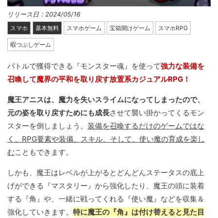
リリース日：2024/05/16
スマホ
基本無料
スマホゲーム
宝箱開けゲーム
スマホRPG
暇つぶしゲーム
バトルで獲得できる『モンスター魂』を使って
強力な装備を
召喚して魔界の平和を取り戻す放置系カジュアルRPG！
魔王アニスは、魔力を失いスライムになってしまったので、
元の姿を取り戻すためにも成長
させて襲い掛かってくるモン
スターを倒しましょう。
装備を召喚するだけのゲームではな
く、RPG要素や装備、スキル、そして、使い魔の育成を楽し
む
こともできます。
しかも、魔王はレベルが上がるとどんどんステータスの底上
げができる『マスタリー』から強化したり、魔王の頭に装着
する『角』や、一緒に戦ってくれる『使い魔』などを収集＆
強化していきます。
特に魔王の『角』は付け替えると見た目