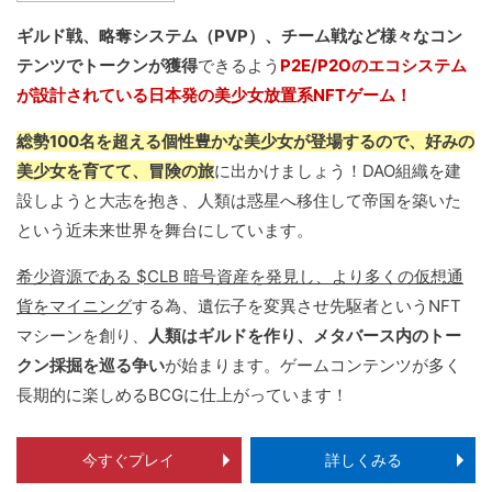
ギルド戦、略奪システム（PVP）、チーム戦など様々なコン
テンツでトークンが獲得
できるよう
P2E/P2Oのエコシステム
が設計されている日本発の美少女放置系NFTゲーム！
総勢100名を超える個性豊かな美少女が登場するので、好みの
美少女を育てて、冒険の旅
に出かけましょう！DAO組織を建
設しようと大志を抱き、人類は惑星へ移住して帝国を築いた
という近未来世界を舞台にしています。
希少資源である $CLB 暗号資産を発見し、より多くの仮想通
貨をマイニング
する為、遺伝子を変異させ先駆者というNFT
マシーンを創り、
人類はギルドを作り、メタバース内のトー
クン採掘を巡る争い
が始まります。ゲームコンテンツが多く
長期的に楽しめるBCGに仕上がっています！
今すぐプレイ
詳しくみる