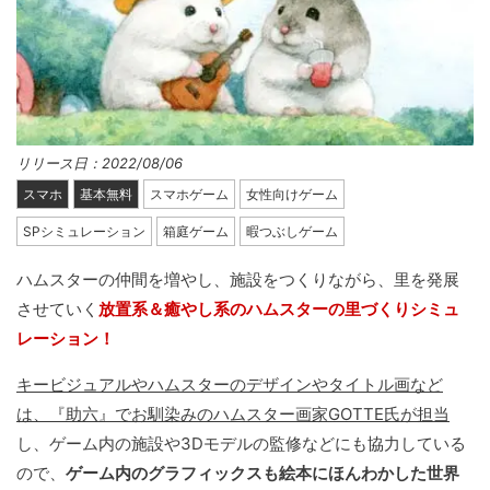
リリース日：2022/08/06
スマホ
基本無料
スマホゲーム
女性向けゲーム
SPシミュレーション
箱庭ゲーム
暇つぶしゲーム
ハムスターの仲間を増やし、施設をつくりながら、里を発展
させていく
放置系＆癒やし系のハムスターの里づくりシミュ
レーション！
キービジュアルやハムスターのデザインやタイトル画など
は、『助六』でお馴染みのハムスター画家GOTTE氏が担当
し、ゲーム内の施設や3Dモデルの監修などにも協力している
ので、
ゲーム内のグラフィックスも絵本にほんわかした世界