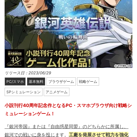
リリース日：2023/06/29
PC/スマホ
基本無料
ブラウザゲーム
戦略ゲーム
SPシミュレーション
アニメゲーム
小説刊行40周年記念作となるPC・スマホブラウザ向け戦略シ
ミュレーションゲーム！
『銀河帝国』または『自由惑星同盟』のどちらかに所属し、
銀河での戦いに身を投じ
ます。
工廠を発展させて戦力を強化