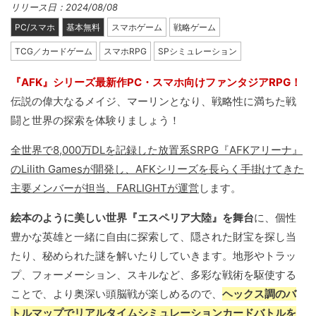
リリース日：2024/08/08
PC/スマホ
基本無料
スマホゲーム
戦略ゲーム
TCG／カードゲーム
スマホRPG
SPシミュレーション
『AFK』シリーズ最新作PC・スマホ向けファンタジアRPG！
伝説の偉大なるメイジ、マーリンとなり、戦略性に満ちた戦
闘と世界の探索を体験りましょう！
全世界で8,000万DLを記録した放置系SRPG『AFKアリーナ』
のLilith Gamesが開発し、AFKシリーズを長らく手掛けてきた
主要メンバーが担当、FARLIGHTが運営
します。
絵本のように美しい世界『エスペリア大陸』を舞台
に、個性
豊かな英雄と一緒に自由に探索して、隠された財宝を探し当
たり、秘められた謎を解いたりしていきます。地形やトラッ
プ、フォーメーション、スキルなど、多彩な戦術を駆使する
ことで、より奥深い頭脳戦が楽しめるので、
ヘックス調のバ
トルマップでリアルタイムシミュレーションカードバトルを