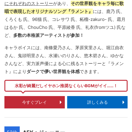
にそれぞれのストーリー
があり、
その世界観をキャラ毎に歌
唱で表現したオリジナルソング『ラメント』
には、鹿乃 氏、
くろくも 氏、96猫 氏、コレサワ 氏、柘榴-zakuro- 氏、霜月
はるか 氏、ChouCho 氏、平原綾香 氏、礼衣(fromツユ) 氏な
ど、
多数の本格派アーティストが参加！
キャラボイスには、南條愛乃さん、茅原実里さん、堀江由衣
さん、鬼頭明里さん、水瀬いのりさん、悠木碧さん、ゆかな
さんなど、実力派声優による心に残るストーリーと『ラメン
ト』により
ダークで儚い世界観を体感
できます。
水彩が綺麗だしイヤホン推奨なくらいBGMがイイ……！
今すぐプレイ
詳しくみる