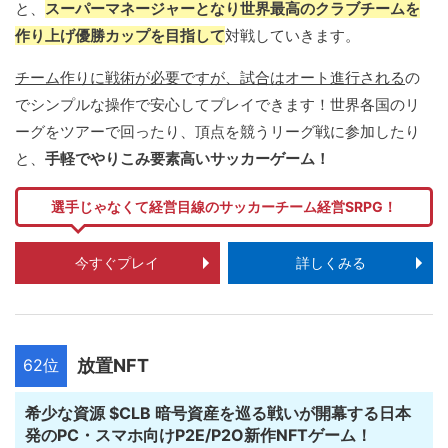
と、
スーパーマネージャーとなり世界最高のクラブチームを
作り上げ優勝カップを目指して
対戦していきます。
チーム作りに戦術が必要ですが、試合はオート進行される
の
でシンプルな操作で安心してプレイできます！世界各国のリ
ーグをツアーで回ったり、頂点を競うリーグ戦に参加したり
と、
手軽でやりこみ要素高いサッカーゲーム！
選手じゃなくて経営目線のサッカーチーム経営SRPG！
今すぐプレイ
詳しくみる
62位
放置NFT
希少な資源 $CLB 暗号資産を巡る戦いが開幕する日本
発のPC・スマホ向けP2E/P2O新作NFTゲーム！