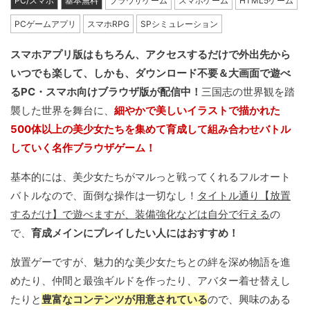
PC/スマホ
基本無料
ブラウザゲーム
スマホゲーム
HTML5ゲーム
PCゲームアプリ
スマホRPG
SPシミュレーション
スマホアプリ版はもちろん、アクセスするだけで外出先から
いつでも楽して、しかも、ダウンロード不要＆大画面で遊べ
るPC・スマホ向けブラウザ版が配信中！
三国志の世界観を踏
襲した世界を舞台に、
細やかで美しいイラストで描かれた
500体以上の美少女たちを集めて育成して組み合わせバトル
していく名作ブラウザゲーム！
基本的には、美少女たちがマルっと戦ってくれるフルオート
バトルなので、面倒な操作は一切なし！
タイトル通り【放置
するだけ】で遊べますが、装備強化などは自分で行える
の
で、
育成メインにプレイしたい人にはおすすめ！
放置ゲーですが、魅力的な美少女たちとの絆を深め物語を進
めたり、仲間と最強ギルドを作ったり、アバター着せ替えし
たりと
豊富なコンテンツが用意されている
ので、興味のある