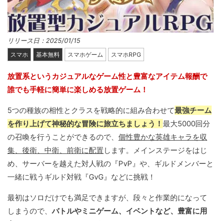
リリース日：2025/01/15
スマホ
基本無料
スマホゲーム
スマホRPG
放置系というカジュアルなゲーム性と豊富なアイテム報酬で
誰でも手軽に簡単に楽しめる放置ゲーム！
5つの種族の相性とクラスを戦略的に組み合わせて
最強チーム
を作り上げて神秘的な冒険に旅立ちましょう！
最大5000回分
の召喚を行うことができるので、
個性豊かな英雄キャラを収
集、後衛、中衛、前衛に配置
します。メインステージをはじ
め、サーバーを越えた対人戦の『PvP』や、ギルドメンバーと
一緒に戦うギルド対戦『GvG』などに挑戦！
最初はソロだけでも満足できますが、段々と作業的になって
しまうので、
バトルやミニゲーム、イベントなど、豊富に用