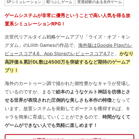
SPシミュレーション
暇つぶしゲーム
受賞経験のある名作ゲーム
ゲームシステムが非常に優秀ということで高い人気を得る放
置系シミュレーションRPG！
次世代リアルタイム戦略ゲームアプリ「ライズ・オブ・キン
グダム」のLilith Gamesの作品で、
海外版はGoogle Playのレ
ビュースコア4.6、App Storeのレビュースコア4.7
と、
かなり
高評価＆累計DL数は4500万を突破するなど期待のゲームア
プリ！
海外のカートゥーン調で描かれた個性豊かなキャラが登場し
ているのですが、まるで
絵本のようなケルト神話を彷彿とさ
せる世界が表現された圧倒的な美しさも本作の特徴
となって
います。放置システムを発動してボーナスを獲得すれば、キ
ャラを簡単に育成していくことができるので、
時間がなくて
ゲームができない人でも気軽に楽しめます！