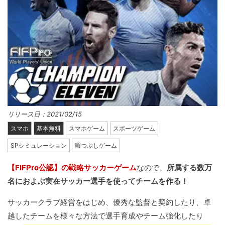
リリース日：2021/02/15
スマホ
基本無料
スマホゲーム
スポーツゲーム
SPシミュレーション
暇つぶしゲーム
【FIFPro公認】の戦略サッカーゲーム
なので、
所属する数万
名におよぶ実在サッカー選手を使ってチームを作る！
サッカークラブ経営をはじめ、優秀な監督と契約したり、卓
越したチームを様々な方法で選手育成やチーム強化したり