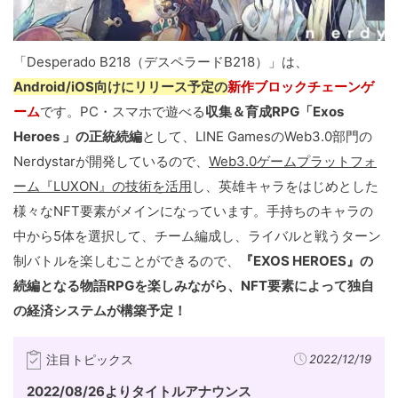
「Desperado B218（デスペラードB218）」は、
Android/iOS向けにリリース予定の
新作ブロックチェーンゲ
ーム
です。PC・スマホで遊べる
収集＆育成RPG「Exos
Heroes 」の正統続編
として、LINE GamesのWeb3.0部門の
Nerdystarが開発しているので、
Web3.0ゲームプラットフォ
ーム『LUXON』の技術を活用
し、英雄キャラをはじめとした
様々なNFT要素がメインになっています。手持ちのキャラの
中から5体を選択して、チーム編成し、ライバルと戦うターン
制バトルを楽しむことができるので、
『EXOS HEROES』の
続編となる物語RPGを楽しみながら、NFT要素によって独自
の経済システムが構築予定！
注目トピックス
2022/12/19
2022/08/26よりタイトルアナウンス