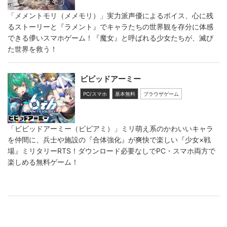
「メメントモリ（メメモリ）」実力派声優によるボイス、心に残
るストーリーと『ラメント』でキャラたちの世界観を存分に体感
できる儚いスマホゲーム！『魔女』と呼ばれる少女たちが、滅び
た世界を救う！
ビビッドアーミー
PC/スマホ
基本無料
ブラウザゲーム
「ビビッドアーミー（ビビアミ）」ミリ萌え系のかわいいキャラ
を仲間に、兵士や施設の『合体強化』が爽快で楽しい『少女×戦
場』ミリタリーRTS！ダウンロード必要なしでPC・スマホ両方で
楽しめる無料ゲーム！