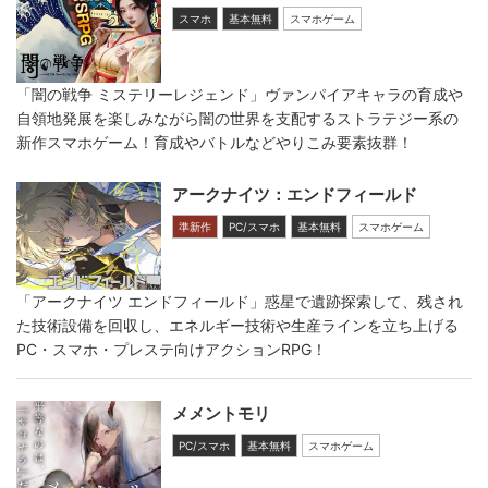
スマホ
基本無料
スマホゲーム
「闇の戦争 ミステリーレジェンド」ヴァンパイアキャラの育成や
自領地発展を楽しみながら闇の世界を支配するストラテジー系の
新作スマホゲーム！育成やバトルなどやりこみ要素抜群！
アークナイツ：エンドフィールド
準新作
PC/スマホ
基本無料
スマホゲーム
「アークナイツ エンドフィールド」惑星で遺跡探索して、残され
た技術設備を回収し、エネルギー技術や生産ラインを立ち上げる
PC・スマホ・プレステ向けアクションRPG！
メメントモリ
PC/スマホ
基本無料
スマホゲーム