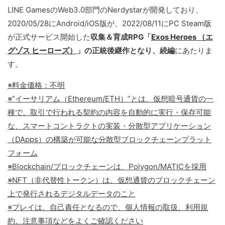
LINE GamesのWeb3.0部門のNerdystarが開発しており、
2020/05/28にAndroid/iOS版が、2022/08/11にPC Steam版
が正式サービス開始した
収集＆育成RPG「
Exos Heroes （エ
グゾス ヒーローズ）
」の正統後継作となり、続編
にあたりま
す。
※料金価格：不明
※“イーサリアム（Ethereum/ETH）”とは、仮想暗号通貨の一
種で、取引で行われる契約の内容を自動的に実行・保存可能
な、スマートコントラクトの実装・分散型アプリケーション
（DApps）の構築が可能な分散型ブロックチェーンプラット
フォーム
※Blockchain/ブロックチェーンは、Polygon/MATICを採用
※NFT（非代替性トークン）は、仮想通貨のブロックチェーン
上で発行されるデジタルデータのこと
※プレイは、自己責任となるので、個人情報の取扱、利用規
約、注意事項などをよくご確認ください