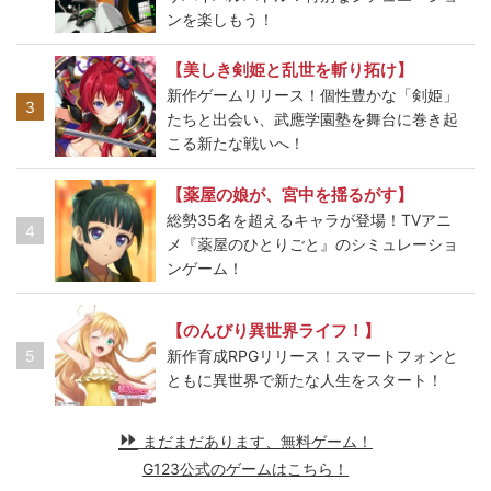
ンを楽しもう！
【美しき剣姫と乱世を斬り拓け】
新作ゲームリリース！個性豊かな「剣姫」
3
たちと出会い、武應学園塾を舞台に巻き起
こる新たな戦いへ！
【薬屋の娘が、宮中を揺るがす】
総勢35名を超えるキャラが登場！TVアニ
4
メ『薬屋のひとりごと』のシミュレーショ
ンゲーム！
【のんびり異世界ライフ！】
5
新作育成RPGリリース！スマートフォンと
ともに異世界で新たな人生をスタート！
まだまだあります、無料ゲーム！
G123公式のゲームはこちら！