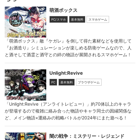
萌酒ボックス
PC/スマホ
基本無料
スマホゲーム
「萌酒ボックス」敵『ケガレ』を倒して得た素材などを使用して
『お酒造り』シミュレーションが楽しめる防衛ゲームなので、人
と酒そして酒霊と酒守との絆の物語が展開されるスマホゲーム！
Unlight:Revive
PC
基本無料
ブラウザゲーム
「Unlight:Revive（アンライトレビュー）」約70体以上のキャラ
が登場するので複雑に絡み合った物語やキャラ同士の因縁関係な
ど、メイン物語×運絡みの戦略バトルが2024年にまた遊べる！
闇の戦争：ミステリー・レジェンド