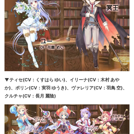
▼ティセ(CV：くすはら ゆい)、イリーナ(CV：木村 あや
か)、ポリン(CV：実羽 ゆうき)、ヴァレリア(CV：羽鳥 空)、
クルチャ(CV：長月 麗陰)