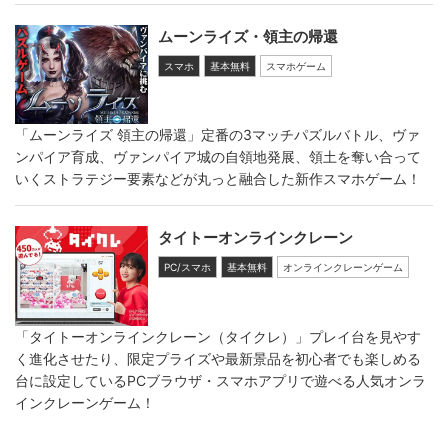
ムーンライズ・領主の帰還
スマホ
基本無料
スマホゲーム
「ムーンライズ 領主の帰還」定番の3マッチパズルバトル、ヴァ
ンパイア育成、ヴァンパイア城の自領地発展、領土を奪い合って
いくストラテジー要素などが丸っと融合した新作スマホゲーム！
タイトーオンラインクレーン
PC/スマホ
基本無料
オンラインクレーンゲーム
「タイトーオンラインクレーン（タイクレ）」プレイ台を見やす
く進化させたり、限定プライズや最新景品を初心者でも楽しめる
台に設定しているPCブラウザ・スマホアプリで遊べる人気オンラ
インクレーンゲーム！