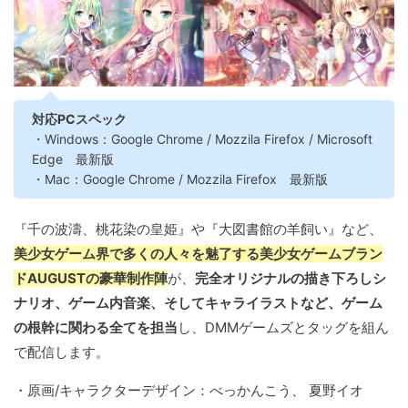
対応PCスペック
・Windows：Google Chrome / Mozzila Firefox / Microsoft
Edge 最新版
・Mac：Google Chrome / Mozzila Firefox 最新版
『千の波濤、桃花染の皇姫』や『大図書館の羊飼い』など、
美少女ゲーム界で多くの人々を魅了する美少女ゲームブラン
ドAUGUSTの豪華制作陣
が、
完全オリジナルの描き下ろしシ
ナリオ、ゲーム内音楽、そしてキャライラストなど、ゲーム
の根幹に関わる全てを担当
し、DMMゲームズとタッグを組ん
で配信します。
・原画/キャラクターデザイン：べっかんこう、 夏野イオ