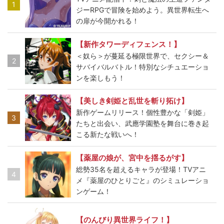
1
ジーRPGで冒険を始めよう。異世界転生へ
の扉が今開かれる！
【新作タワーディフェンス！】
＜奴ら＞が蔓延る極限世界で、セクシー＆
2
サバイバルバトル！特別なシチュエーショ
ンを楽しもう！
【美しき剣姫と乱世を斬り拓け】
新作ゲームリリース！個性豊かな「剣姫」
3
たちと出会い、武應学園塾を舞台に巻き起
こる新たな戦いへ！
【薬屋の娘が、宮中を揺るがす】
総勢35名を超えるキャラが登場！TVアニ
4
メ『薬屋のひとりごと』のシミュレーショ
ンゲーム！
【のんびり異世界ライフ！】