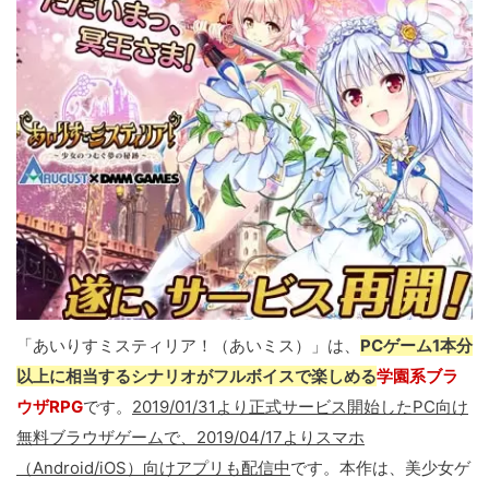
「あいりすミスティリア！（あいミス）」は、
PCゲーム1本分
以上に相当するシナリオがフルボイスで楽しめる
学園系ブラ
ウザRPG
です。
2019/01/31より正式サービス開始したPC向け
無料ブラウザゲームで、2019/04/17よりスマホ
（Android/iOS）向けアプリも配信中
です。本作は、美少女ゲ