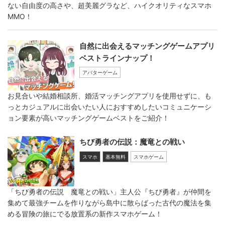
ない自由度の高さや、超美麗グラなど、ハイクオリティなスマホ
MMO！
自然に出会えるマッチングゲームアプリ
ベストラインナップ！
アバターゲーム
お見合いや結婚相談所、婚活マッチングアプリを使用せずに、も
っとカジュアルに出会いたい人におすすめしたいコミュニケーシ
ョン要素が高いマッチングゲームベストをご紹介！
ちび勇者の伝説：魔竜との戦い
スマホ
基本無料
スマホゲーム
「ちび勇者の伝説 魔竜との戦い」主人公『ちび勇者』が仲間を
集めて最強チームを作りながら島中に散らばった古代の魔法を集
める冒険の旅にでる放置系の新作スマホゲーム！