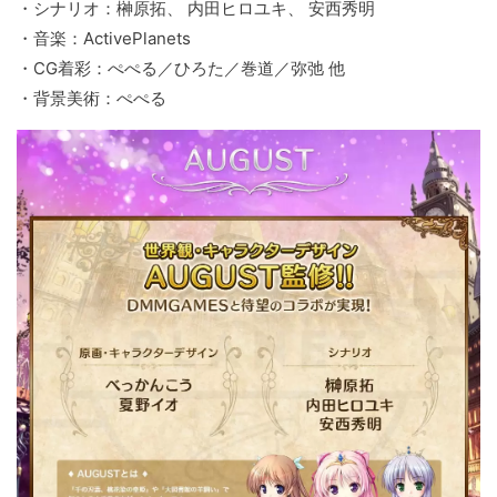
・シナリオ：榊原拓、 内田ヒロユキ、 安西秀明
・音楽：ActivePlanets
・CG着彩：ぺぺる／ひろた／巻道／弥弛 他
・背景美術：ぺぺる