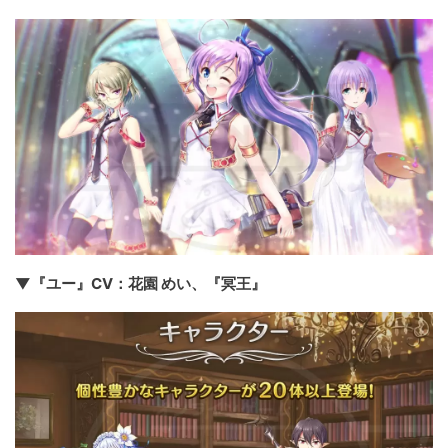
▼『ユー』CV：花園 めい、『冥王』