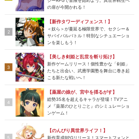
ジーRPGで冒険を始めよう。異世界転生へ
の扉が今開かれる！
【新作タワーディフェンス！】
＜奴ら＞が蔓延る極限世界で、セクシー＆
2
サバイバルバトル！特別なシチュエーショ
ンを楽しもう！
【美しき剣姫と乱世を斬り拓け】
新作ゲームリリース！個性豊かな「剣姫」
3
たちと出会い、武應学園塾を舞台に巻き起
こる新たな戦いへ！
【薬屋の娘が、宮中を揺るがす】
総勢35名を超えるキャラが登場！TVアニ
4
メ『薬屋のひとりごと』のシミュレーショ
ンゲーム！
【のんびり異世界ライフ！】
5
新作育成RPGリリース！スマートフォンと