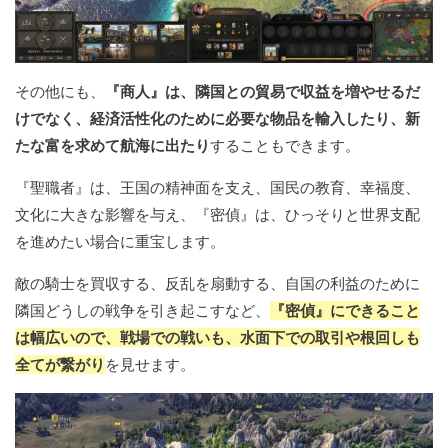
その他にも、
『商人』は、隣国との貿易で収益を増やせるだ
けでなく、経済活性化のために必要な物品を輸入したり、新
たな富を求めて航海に出たり
することもできます。
『聖職者』は、王国の精神面を支え、国民の教育、幸福度、
文化に大きな影響を与え、『密偵』は、ひっそりと世界支配
を進めたい場合に重宝します。
敵の騎士を買収する、反乱を扇動する、自国の利益のために
隣国どうしの戦争を引き起こすなど、
『密偵』にできること
は幅広いので、戦場での戦いも、水面下での取引や根回しも
全てが繋がり
を見せます。