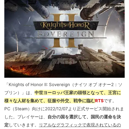
「Knights of Honor II: Sovereign（ナイツ オブ オナー2：ソ
ブリン）」は、
中世ヨーロッパ王家の頭領となって、王宮に
様々な人材を集めて、征服や外交、戦争に臨む
RTS
です。
PC（Steam）向けに2022/12/07より正式サービス開始されま
した。プレイヤーは、
自分の国を選択して、国民の運命を決
定
していきます。
リアルなグラフィックで表現されているの