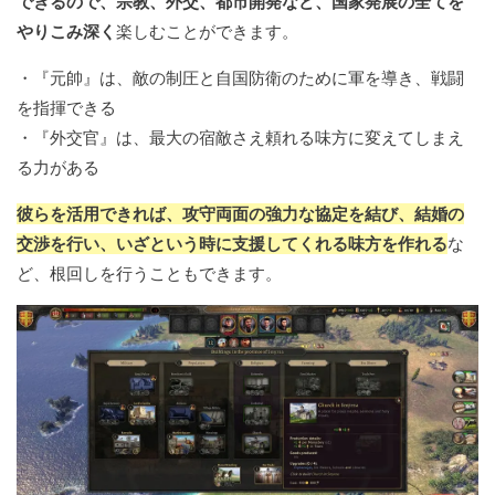
できるので、宗教、外交、都市開発など、国家発展の全てを
やりこみ深く
楽しむことができます。
・『元帥』は、敵の制圧と自国防衛のために軍を導き、戦闘
を指揮できる
・『外交官』は、最大の宿敵さえ頼れる味方に変えてしまえ
る力がある
彼らを活用できれば、攻守両面の強力な協定を結び、結婚の
交渉を行い、いざという時に支援してくれる味方を作れる
な
ど、根回しを行うこともできます。