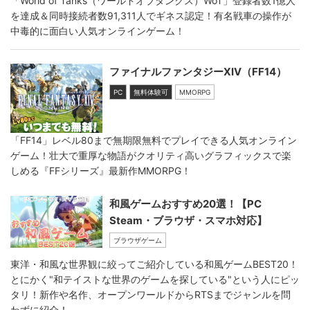
「World of Tanks（ワールドオブタンクス）WoT」登録者数1億人
を達成＆同時接続者数91,311人でギネス認定！有名戦車の操作が
中毒的に面白い人気オンラインゲーム！
ファイナルファンタジーXIV（FF14）
PC
無料体験可
MMORPG
「FF14」レベル80まで無期限無料でプレイできる人気オンライン
ゲーム！壮大で重厚な物語がクオリティ高いグラフィックスで楽
しめる『FFシリーズ』最新作MMORPG！
和風ゲームおすすめ20選！【PC
Steam・ブラウザ・スマホ対応】
ブラウザゲーム
東洋・和風な世界観に絞ってご紹介している和風ゲームBEST20！
とにかく"和テイストな世界のゲームを探している"という人にピッ
タリ！新作や名作、オープンワールドからRTSまでジャンルを問
わずに紹介！