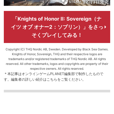
「Knights of Honor II: Sovereign（ナ
イツ オブ オナー2：ソブリン）」をさっ
そくプレイしてみる！
Copyright (C) THQ Nordic AB, Sweden. Developed by Black Sea Games.
Knights of Honor, Sovereign, THQ and their respective logos are
trademarks and/or registered trademarks of THQ Nordic AB. All rights
reserved. All other trademarks, logos and copyrights are property of their
respective owners. All rights reserved.
＊本記事はオンラインゲームPLANET編集部で制作したもので
す。
編集者の詳しい紹介は
こちら
をご覧ください。