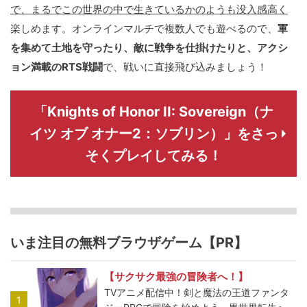
で、まるでこの世界の中で生きているかのようも没入感高く
楽しめます。オンラインマルチで複数人でも遊べるので、
軍
を集めて土地を守ったり、敵に戦争を仕掛けたりと、アクシ
ョン満載のRTS戦闘
で、戦いに直接飛び込みましょう！
「Knights of Honor II: Sovereign（ナ
イツ オブ オナー2：ソブリン）」をさっ
そくプレイしてみる！
いま注目の無料ブラウザゲーム【PR】
【サクサク最強の冒険者へ！】
TVアニメ配信中！剣と魔法の王道ファンタ
1