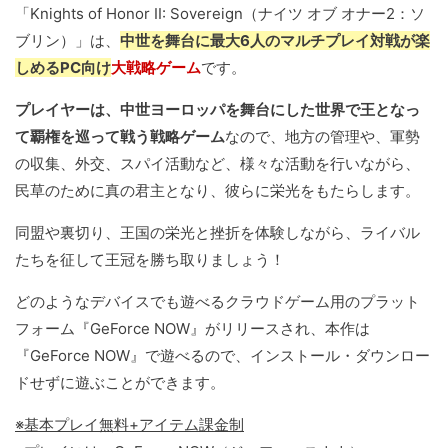
「Knights of Honor II: Sovereign（ナイツ オブ オナー2：ソ
ブリン）」は、
中世を舞台に最大6人のマルチプレイ対戦が楽
しめるPC向け
大戦略ゲーム
です。
プレイヤーは、中世ヨーロッパを舞台にした世界で王となっ
て覇権を巡って戦う戦略ゲーム
なので、地方の管理や、軍勢
の収集、外交、スパイ活動など、様々な活動を行いながら、
民草のために真の君主となり、彼らに栄光をもたらします。
同盟や裏切り、王国の栄光と挫折を体験しながら、ライバル
たちを征して王冠を勝ち取りましょう！
どのようなデバイスでも遊べるクラウドゲーム用のプラット
フォーム『GeForce NOW』がリリースされ、本作は
『GeForce NOW』で遊べるので、インストール・ダウンロー
ドせずに遊ぶことができます。
※基本プレイ無料+アイテム課金制