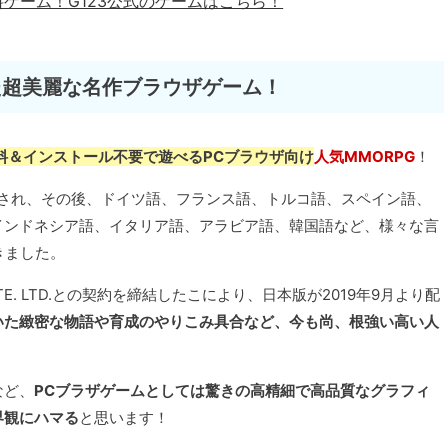
料ゲーム！
G123公式のゲームはこちら！
た超美麗な名作ブラウザゲーム！
料＆インストール不要で遊べるPCブラウザ向け
人気MMORPG
！
配信され、その後、ドイツ語、フランス語、トルコ語、スペイン語、
インドネシア語、イタリア語、アラビア語、韓国語など、様々な言
きました。
E. LTD.との契約を締結したこにより、日本版が2019年9月より配
いた緻密な物語や育成のやりこみ具合など、今も尚、根強い高い人
など、
PCブラザゲームとしては驚きの高精細で高品質なグラフィ
界観にハマる
と思います！