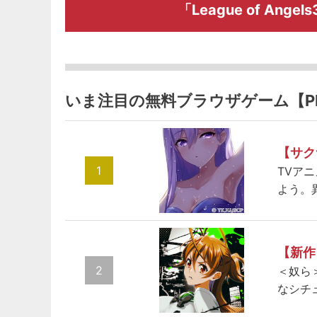
「League of An
いま注目の無料ブラウザゲーム【P
【サク
1
TVア
よう。
【新作
2
＜奴ら
なシチ