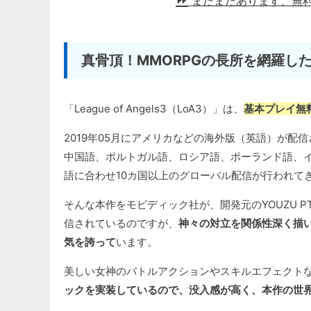
まだまだあります、無
真骨頂！MMORPGの長所を網羅し
「League of Angels3（LoA3）」は、
基本プレイ無
2019年05月にアメリカなどの海外版（英語）が
中国語、ポルトガル語、ロシア語、ポーランド語、
語に合わせ10カ国以上のグローバル配信が行われて
そんな本作をモビディック社が、開発元のYOUZU PT
信されているのですが、
神々の対立を関係性深く描
気を誇って
います。
美しい女神のバトルアクションやスキルエフェクト
ックを実装しているので、没入感が高く、本作の世