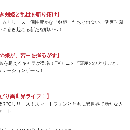
き剣姫と乱世を斬り拓け】
ームリリース！個性豊かな「剣姫」たちと出会い、武應学園
台に巻き起こる新たな戦いへ！
の娘が、宮中を揺るがす】
5名を超えるキャラが登場！TVアニメ『薬屋のひとりごと』
ュレーションゲーム！
びり異世界ライフ！】
成RPGリリース！スマートフォンとともに異世界で新たな人
タート！