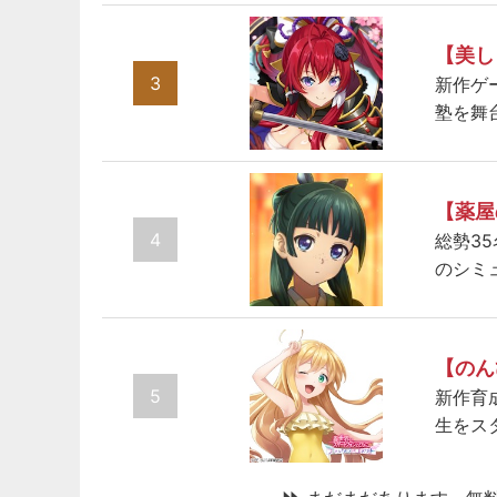
【美し
3
新作ゲ
塾を舞
【薬屋
4
総勢3
のシミ
【のん
5
新作育
生をス