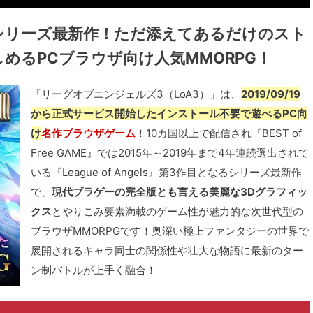
たシリーズ最新作！ただ添えてあるだけのスト
めるPCブラウザ向け人気MMORPG！
「リーグオブエンジェルズ3（LoA3）」は、
2019/09/19
から正式サービス開始したインストール不要で遊べるPC向
け
名作ブラウザゲーム
！10カ国以上で配信され『BEST of
Free GAME』では2015年～2019年まで4年連続選出されて
いる
『League of Angels』第3作目となるシリーズ最新作
で、
現代ブラゲーの完全版とも言える美麗な3Dグラフィッ
クス
とやりこみ要素満載のゲーム性が魅力的な次世代型の
ブラウザMMORPGです！奥深い極上ファンタジーの世界で
展開されるキャラ同士の関係性や壮大な物語に最新のター
ン制バトルが上手く融合！