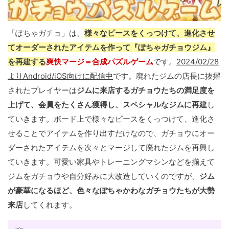
「ぽちゃガチョ」は、
様々なピースをくっつけて、進化させ
てオーダーされたアイテムを作って『ぽちゃガチョウジム』
を再建する
爽快マージ＝合成パズルゲーム
です。
2024/02/28
よりAndroid/iOS向けに配信中
です。廃れたジムの店長に抜擢
されたプレイヤーは
ジムに来店するガチョウたちの満足度を
上げて、会員をたくさん獲得し、スペシャルなジムに再建
し
ていきます。ボード上で様々なピースをくっつけて、進化さ
せることでアイテムを作り出すだけなので、ガチョウにオー
ダーされたアイテムを次々とマージして廃れたジムを再興し
ていきます。可愛い家具やトレーニングマシンなどを揃えて
ジムをガチョウや自分好みに大改造していくのですが、
ジム
が豪華になるほど、色々なぽちゃかわなガチョウたちが大勢
来店
してくれます。