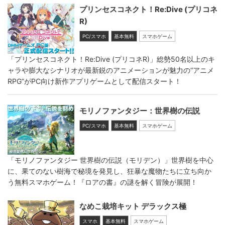
プリンセスコネクト！Re:Dive (プリコネ
R)
PC/スマホ
基本無料
スマホゲーム
「プリンセスコネクト！Re:Dive (プリコネR)」総勢50名以上のキ
ャラや膨大なシナリオが最新鋭のアニメーションが魅力の“アニメ
RPG”がPC向け新作アプリゲームとして配信スタート！
モリノファンタジー：世界樹の伝説
PC/スマホ
基本無料
スマホゲーム
「モリノファンタジー 世界樹の伝説（モリデン）」世界樹を中心
に、果てのない樹海で秘境を発見し、狂暴な魔物たちに立ち向か
う無料スマホゲーム！『ロアの書』の謎を解く冒険が展開！
なめこ栽培キット デラックス極
スマホ
基本無料
スマホゲーム