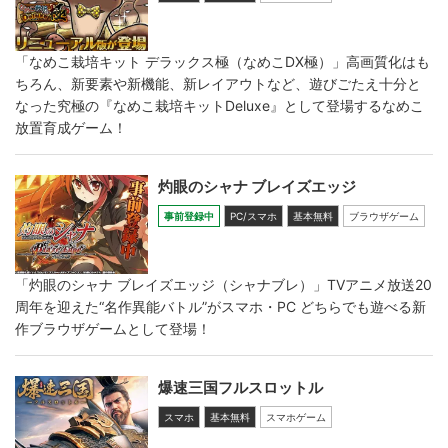
「なめこ栽培キット デラックス極（なめこDX極）」高画質化はも
ちろん、新要素や新機能、新レイアウトなど、遊びごたえ十分と
なった究極の『なめこ栽培キットDeluxe』として登場するなめこ
放置育成ゲーム！
灼眼のシャナ ブレイズエッジ
事前登録中
PC/スマホ
基本無料
ブラウザゲーム
「灼眼のシャナ ブレイズエッジ（シャナブレ）」TVアニメ放送20
周年を迎えた“名作異能バトル”がスマホ・PC どちらでも遊べる新
作ブラウザゲームとして登場！
爆速三国フルスロットル
スマホ
基本無料
スマホゲーム