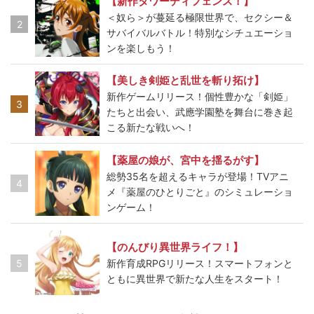
【新作タワーディフェンス！】
＜奴ら＞が蔓延る極限世界で、セクシー＆
2
サバイバルバトル！特別なシチュエーショ
ンを楽しもう！
【美しき剣姫と乱世を斬り拓け】
新作ゲームリリース！個性豊かな「剣姫」
3
たちと出会い、武應学園塾を舞台に巻き起
こる新たな戦いへ！
【薬屋の娘が、宮中を揺るがす】
総勢35名を超えるキャラが登場！TVアニ
4
メ『薬屋のひとりごと』のシミュレーショ
ンゲーム！
【のんびり異世界ライフ！】
5
新作育成RPGリリース！スマートフォンと
ともに異世界で新たな人生をスタート！