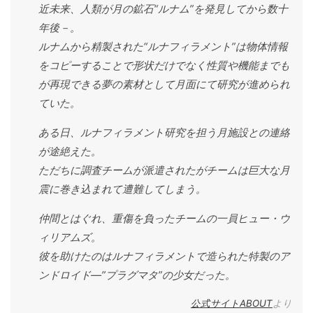
近未来、人類が月の鉱石“ルナム”を発見してから数十
年後－。
ルナムから精製された“ルナフィラメント”は物体情報
をコピーすることで形状だけでなく性質や機能までも
が再現できる夢の素材として月面にて研究が進められ
ていた。
ある日、ルナフィラメント研究を担う月施設との連絡
が途絶えた。
ただちに調査チームが派遣されたがチームは巨大な月
震に巻き込まれて遭難してしまう。
仲間とはぐれ、重傷を負ったチームの一員ヒュー・ウ
ィリアムズ。
彼を助けたのはルナフィラメントで造られた特製のア
ンドロイド―”プラグマタ”の少女だった。
公式サイトABOUT
より