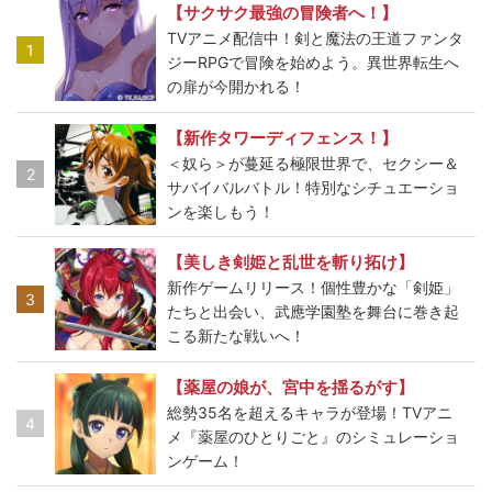
【サクサク最強の冒険者へ！】
TVアニメ配信中！剣と魔法の王道ファンタ
1
ジーRPGで冒険を始めよう。異世界転生へ
の扉が今開かれる！
【新作タワーディフェンス！】
＜奴ら＞が蔓延る極限世界で、セクシー＆
2
サバイバルバトル！特別なシチュエーショ
ンを楽しもう！
【美しき剣姫と乱世を斬り拓け】
新作ゲームリリース！個性豊かな「剣姫」
3
たちと出会い、武應学園塾を舞台に巻き起
こる新たな戦いへ！
【薬屋の娘が、宮中を揺るがす】
総勢35名を超えるキャラが登場！TVアニ
4
メ『薬屋のひとりごと』のシミュレーショ
ンゲーム！