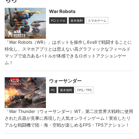
War Robots
PC/スマホ
基本無料
スマホゲーム
「War Robots（WR）」はボットを操作し6vs6で戦闘することに
特化し、スマホアプリとは思えない高グラフィックなフィールド
マップで迫力あるバトルが体感できるロボットアクションゲー
ム！
ウォーサンダー
PC
基本無料
FPS／TPS
「War Thunder（ウォーサンダー）WT」第二次世界大戦時に使用
された兵器が見事に再現した人気オンラインゲーム！実在したリ
アルな戦闘機で陸・海・空戦が楽しめるFPS・TPSアクション！