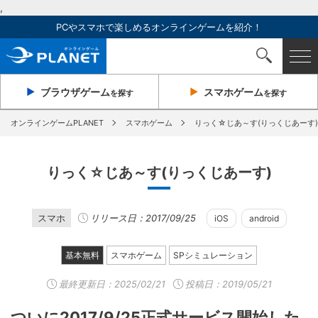
,
PCやスマホで楽しめるオンラインゲームを紹介！
ブラウザ
ゲーム
スマホ
ゲーム
を探す
を探す
オンラインゲームPLANET
スマホゲーム
りっく☆じあ～す(りっくじあーす)
りっく☆じあ～す(りっくじあーす)
スマホ
リリース日：2017/09/25
iOS
android
基本無料
スマホゲーム
SPシミュレーション
最終更新日：
2025/02/21
投稿日：2019/05/21
ついに2017/9/25正式サービス開始した