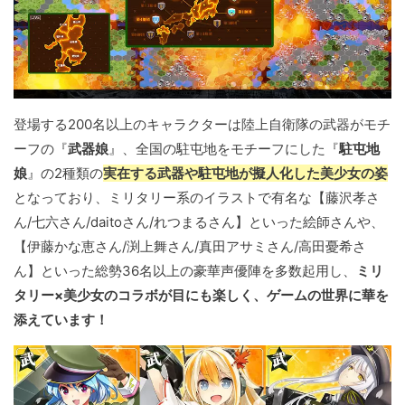
登場する200名以上のキャラクターは陸上自衛隊の武器がモチ
ーフの『
武器娘
』、全国の駐屯地をモチーフにした『
駐屯地
娘
』の2種類の
実在する武器や駐屯地が擬人化した美少女の姿
となっており、ミリタリー系のイラストで有名な【藤沢孝さ
ん/七六さん/daitoさん/れつまるさん】といった絵師さんや、
【伊藤かな恵さん/渕上舞さん/真田アサミさん/高田憂希さ
ん】といった総勢36名以上の豪華声優陣を多数起用し、
ミリ
タリー×美少女のコラボが目にも楽しく、ゲームの世界に華を
添えています！