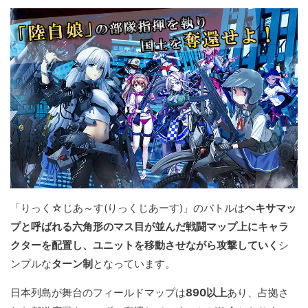
「りっく☆じあ～す(りっくじあーす)」のバトルは
ヘキサマッ
プと呼ばれる六角形のマス目が並んだ戦闘マップ上にキャラ
クターを配置し、ユニットを移動させながら攻撃していく
シ
ンプルな
ターン制
となっています。
日本列島が舞台のフィールドマップは
890以上
あり、占拠さ