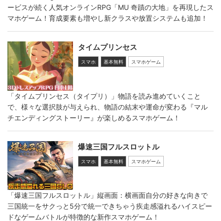
ービスが続く人気オンラインRPG「MU 奇蹟の大地」を再現したス
マホゲーム！育成要素も増やし新クラスや放置システムも追加！
タイムプリンセス
スマホ
基本無料
スマホゲーム
「タイムプリンセス（タイプリ）」物語を読み進めていくこと
で、様々な選択肢が与えられ、物語の結末や運命が変わる『マル
チエンディングストーリー』が楽しめるスマホゲーム！
爆速三国フルスロットル
スマホ
基本無料
スマホゲーム
「爆速三国フルスロットル」縦画面：横画面自分の好きな向きで
三国統一をサクっと5分で統一できちゃう疾走感溢れるハイスピー
ドなゲームバトルが特徴的な新作スマホゲーム！