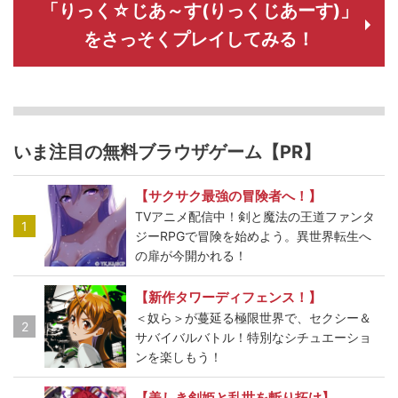
「りっく☆じあ～す(りっくじあーす)」
をさっそくプレイしてみる！
いま注目の無料ブラウザゲーム【PR】
【サクサク最強の冒険者へ！】
TVアニメ配信中！剣と魔法の王道ファンタ
1
ジーRPGで冒険を始めよう。異世界転生へ
の扉が今開かれる！
【新作タワーディフェンス！】
＜奴ら＞が蔓延る極限世界で、セクシー＆
2
サバイバルバトル！特別なシチュエーショ
ンを楽しもう！
【美しき剣姫と乱世を斬り拓け】