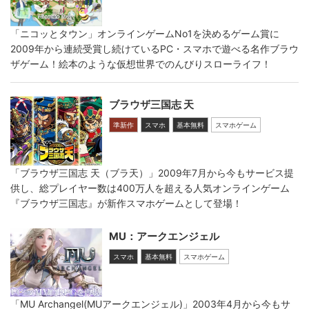
「ニコッとタウン」オンラインゲームNo1を決めるゲーム賞に
2009年から連続受賞し続けているPC・スマホで遊べる名作ブラウ
ザゲーム！絵本のような仮想世界でのんびりスローライフ！
ブラウザ三国志 天
準新作
スマホ
基本無料
スマホゲーム
「ブラウザ三国志 天（ブラ天）」2009年7月から今もサービス提
供し、総プレイヤー数は400万人を超える人気オンラインゲーム
『ブラウザ三国志』が新作スマホゲームとして登場！
MU：アークエンジェル
スマホ
基本無料
スマホゲーム
「MU Archangel(MUアークエンジェル)」2003年4月から今もサ