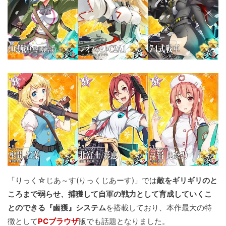
「りっく☆じあ～す(りっくじあーす)」では
敵をギリギリのと
ころまで弱らせ、捕獲して自軍の戦力として育成していくこ
とのできる『鹵獲』システム
を搭載しており、本作最大の特
徴として
PCブラウザ
版でも話題となりました。