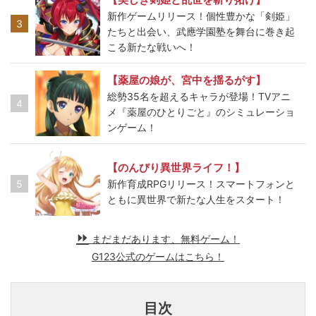
新作ゲームリリース！個性豊かな「剣姫」
3
たちと出会い、武應学園塾を舞台に巻き起
こる新たな戦いへ！
【薬屋の娘が、宮中を揺るがす】
総勢35名を超えるキャラが登場！TVアニ
4
メ『薬屋のひとりごと』のシミュレーショ
ンゲーム！
【のんびり異世界ライフ！】
5
新作育成RPGリリース！スマートフォンと
ともに異世界で新たな人生をスタート！
まだまだあります、無料ゲーム！
G123公式のゲームはこちら！
目次