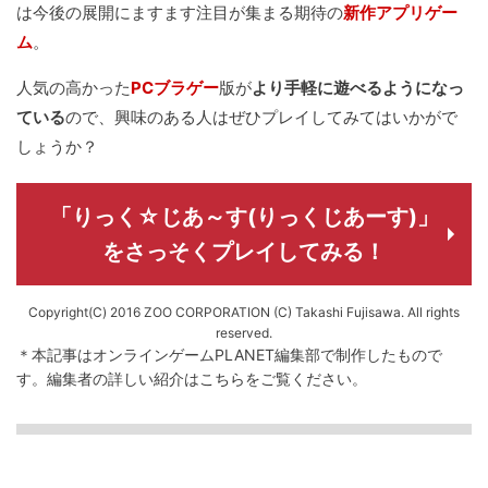
は今後の展開にますます注目が集まる期待の
新作アプリゲー
ム
。
人気の高かった
PCブラゲー
版が
より手軽に遊べるようになっ
ている
ので、興味のある人はぜひプレイしてみてはいかがで
しょうか？
「りっく☆じあ～す(りっくじあーす)」
をさっそくプレイしてみる！
Copyright(C) 2016 ZOO CORPORATION (C) Takashi Fujisawa. All rights
reserved.
＊本記事はオンラインゲームPLANET編集部で制作したもので
す。
編集者の詳しい紹介は
こちら
をご覧ください。