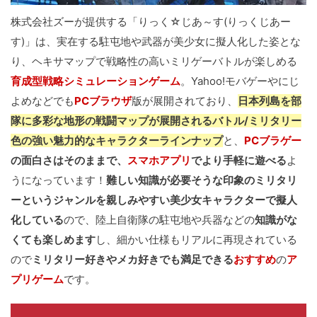
株式会社ズーが提供する「りっく☆じあ～す(りっくじあー
す)」は、実在する駐屯地や武器が美少女に擬人化した姿とな
り、ヘキサマップで戦略性の高いミリゲーバトルが楽しめる
育成型戦略シミュレーションゲーム
。Yahoo!モバゲーやにじ
よめなどでも
PCブラウザ
版が展開されており、
日本列島を部
隊に多彩な地形の戦闘マップが展開されるバトル/ミリタリー
色の強い魅力的なキャラクターラインナップ
と、
PCブラゲー
の面白さはそのままで、
スマホアプリ
でより手軽に遊べる
よ
うになっています！
難しい知識が必要そうな印象のミリタリ
ーというジャンルを親しみやすい美少女キャラクターで擬人
化している
ので、陸上自衛隊の駐屯地や兵器などの
知識がな
くても楽しめます
し、細かい仕様もリアルに再現されている
ので
ミリタリー好きやメカ好きでも満足できる
おすすめ
の
ア
プリゲーム
です。