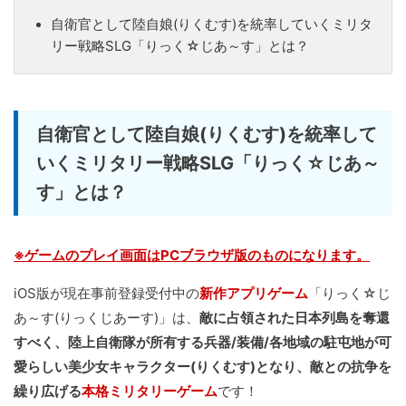
自衛官として陸自娘(りくむす)を統率していくミリタ
リー戦略SLG「りっく☆じあ～す」とは？
自衛官として陸自娘(りくむす)を統率して
いくミリタリー戦略SLG「りっく☆じあ～
す」とは？
※ゲームのプレイ画面はPCブラウザ版のものになります。
iOS版が現在事前登録受付中の
新作アプリゲーム
「りっく☆じ
あ～す(りっくじあーす)」は、
敵に占領された日本列島を奪還
すべく、陸上自衛隊が所有する兵器/装備/各地域の駐屯地が可
愛らしい美少女キャラクター(りくむす)となり、敵との抗争を
繰り広げる
本格ミリタリーゲーム
です！