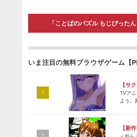
「ことばのパズル もじぴった
いま注目の無料ブラウザゲーム【P
【サク
1
TVア
よう。
【新作
2
＜奴ら