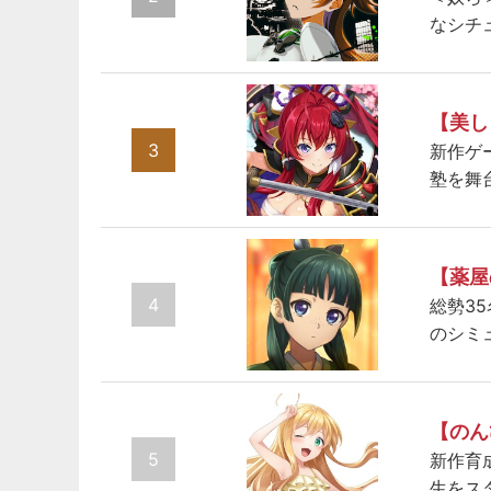
なシチ
【美し
3
新作ゲ
塾を舞
【薬屋
4
総勢3
のシミ
【のん
5
新作育
生をス