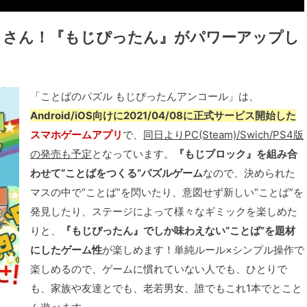
くさん！『もじぴったん』がパワーアップし
「ことばのパズル もじぴったんアンコール」は、
Android/iOS向けに2021/04/08に正式サービス開始した
スマホゲームアプリ
で、
同日よりPC(Steam)/Swich/PS4版
の発売も予定
となっています。
『もじブロック』を組み合
わせて“ことばをつくる”パズルゲーム
なので、決められた
マスの中で“ことば”を閃いたり、意図せず新しい“ことば”を
発見したり、ステージによって様々なギミックを楽しめた
りと、
『もじぴったん』でしか味わえない“ことば”を題材
にしたゲーム性
が楽しめます！単純ルール×シンプル操作で
楽しめるので、ゲームに慣れていない人でも、ひとりで
も、家族や友達とでも、老若男女、誰でもこれ1本でとこと