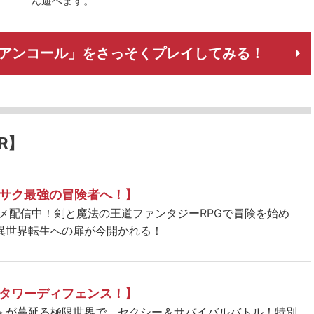
ん遊べます。
んアンコール」をさっそくプレイしてみる！
R】
サク最強の冒険者へ！】
ニメ配信中！剣と魔法の王道ファンタジーRPGで冒険を始め
異世界転生への扉が今開かれる！
タワーディフェンス！】
＞が蔓延る極限世界で、セクシー＆サバイバルバトル！特別