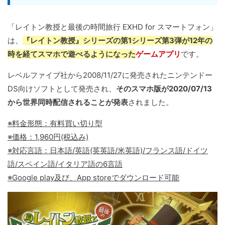
「レイトン教授と最後の時間旅行 EXHD for スマートフォン」
は、
『レイトン教授』シリーズの第1シリーズ第3弾が12年の
時を経てスマホで遊べるようになった
ゲームアプリ
です。
レベルファイブ社から2008/11/27に発売されたニンテンドー
DS向けソフトとして発売され、
そのスマホ版が2020/07/13
から世界同時配信されることが発表
されました。
※料金形態：有料買い切り型
※価格：1,960円(税込み)
※対応言語：日本語/英語(英英語/米英語)/フランス語/ドイツ
語/スペイン語/イタリア語の6言語
※Google play及び、App storeでダウンロード可能