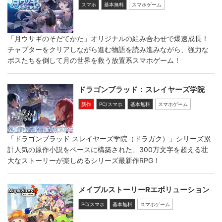
スマホ
基本無料
スマホゲーム
「月ウサギのそだてかた」オリジナルの組み合わせで爆速成長！
チャプターをクリアしながら進む物語を読み進みながら、強力な
ボスたちを倒して月の世界を救う放置系スマホゲーム！
ドラゴンブラッド：スレイヤーズ学院
新作
PC/スマホ
基本無料
スマホゲーム
「ドラゴンブラッド スレイヤーズ学院（ドラガク）」シリーズ累
計人気の原作小説をベースに構築された、300万文字を超える壮
大なストーリーが楽しめるシリーズ最新作RPG！
メイプルストーリーRエボリューション
PC/スマホ
基本無料
スマホゲーム