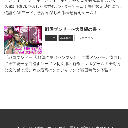
ズ累計1億DL突破した次世代アバターゲーム！着せ替え以外にも、
物語やARモード、会話が楽しめる着せ替えゲーム！
戦国ブシドー〜大野望の巻〜
スマホ
基本無料
スマホゲーム
「戦国ブシドー 大野望の巻（センブシ）」同盟メンバーと協力し
て天下統一を目指すシーズン制採用の新作スマホゲーム！圧倒的
な没入感で楽しめる最高のグラフィックで戦国時代を体験！
プレイしたいゲームがみつかる、新しいゲームに出会える！