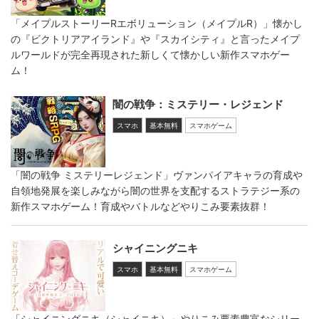
「メイプルストーリーRエボリューション（メイプルR）」懐かし
の『ビクトリアアイランド』や『スカイシティ』と言ったメイプ
ルワールドが完全再現された新しくて懐かしい新作スマホゲー
ム！
闇の戦争：ミステリー・レジェンド
スマホ
基本無料
スマホゲーム
「闇の戦争 ミステリーレジェンド」ヴァンパイアキャラの育成や
自領地発展を楽しみながら闇の世界を支配するストラテジー系の
新作スマホゲーム！育成やバトルなどやりこみ要素抜群！
シャイニングニキ
スマホ
基本無料
スマホゲーム
「シャイニングニキ（シャイニキ）」やりこみ要素豊富なシリー