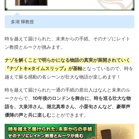
多湖 輝教授
時を越えて届けられた、未来からの手紙、そのナゾにレイト
ン教授とルークが挑みます。
ナゾを解くことで明らかになる物語の真実が展開されていく
『ナゾトキ×タイムスリップ』が基軸
となっているので、時を
越えて蘇る感動の名シーンが壮大な物語が楽しめます！
時を越えて届けられた一通の手紙の差出人はなんと未来のル
ークからで、
10年後のロンドンを舞台に、時を巡る壮大な物
語を、大泉洋さん、堀北真希さん、小栗旬さんなど、豪華声
優陣の声と共に楽しむ
ことができます。