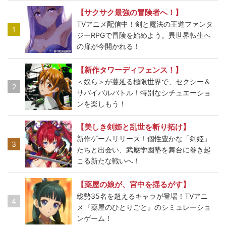
【サクサク最強の冒険者へ！】
TVアニメ配信中！剣と魔法の王道ファンタ
1
ジーRPGで冒険を始めよう。異世界転生へ
の扉が今開かれる！
【新作タワーディフェンス！】
＜奴ら＞が蔓延る極限世界で、セクシー＆
2
サバイバルバトル！特別なシチュエーショ
ンを楽しもう！
【美しき剣姫と乱世を斬り拓け】
新作ゲームリリース！個性豊かな「剣姫」
3
たちと出会い、武應学園塾を舞台に巻き起
こる新たな戦いへ！
【薬屋の娘が、宮中を揺るがす】
総勢35名を超えるキャラが登場！TVアニ
4
メ『薬屋のひとりごと』のシミュレーショ
ンゲーム！