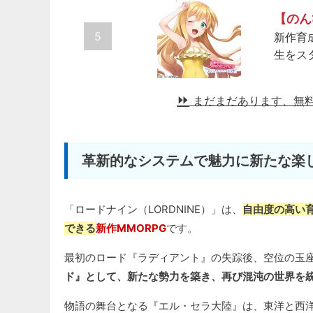
【のん
5
新作育
生をス
まだまだあります、無
革新的なシステムで魅力に新たな楽し
「ロードナイン（LORDNINE）」は、
自由度の高い
できる
新作MMORPG
です。
最初のロード『ラディアント』の失踪後、空位の玉
ド』として、新たな勢力を築き、再び混沌の世界を
物語の舞台となる『エル・セラ大陸』は、東洋と西