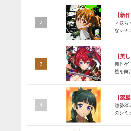
【新作
2
＜奴ら
なシチ
【美し
3
新作ゲ
塾を舞
【薬屋
4
総勢3
のシミ