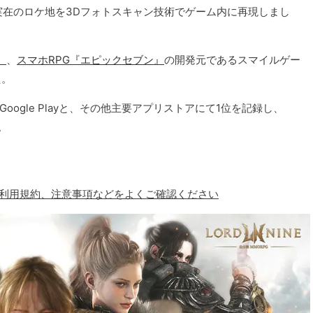
在のロケ地を3Dフォトスキャン技術でゲーム内に再現しまし
』
、
スマホRPG『エピックセブン』
の開発元であるスマイルゲー
た。
oogle Playと、その他主要アプリストアにて1位を記録し、
。
、利用規約、注意事項などをよくご確認ください