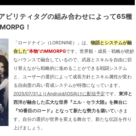
のアビリティタグの組み合わせによって65種
ORPG！
「ロードナイン（LORDNINE）」は、
物語とシステムが融
合した
“本物”のMMORPG
です。世界観・成長・戦略が絶妙
なバランスで融合しているので、武器とスキルを自由に切
り替えながら戦略的に進めることができる戦闘システム
と、ユーザーの選択によって成長方針とスキル属性が変わ
る自由度の高い育成システムが特徴になっています。
2025/07/31よりAndroid/iOS向けに配信予定
です。
東洋と
西洋が融合した広大な世界『エル・セラ大陸』を舞台に
『10番目のロード』となって新たな勢力を築いて
いきま
す。自分の選択が世界を変える舞台で、新たな伝説を作り
上げましょう。