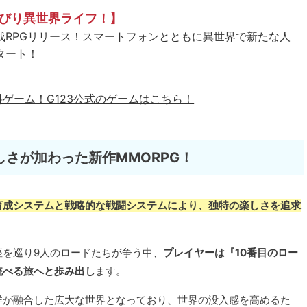
びり異世界ライフ！】
成RPGリリース！スマートフォンとともに異世界で新たな人
タート！
料ゲーム！
G123公式のゲームはこちら！
さが加わった新作MMORPG！
育成システムと戦略的な戦闘システムにより、独特の楽しさを追求
座を巡り9人のロードたちが争う中、
プレイヤーは『10番目のロー
統べる旅へと歩み出し
ます。
洋が融合した広大な世界となっており、世界の没入感を高めるた