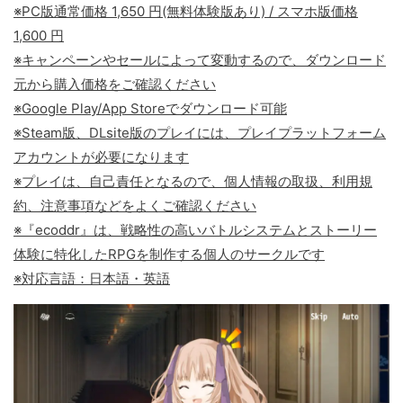
※PC版通常価格 1,650 円(無料体験版あり) / スマホ版価格
1,600 円
※キャンペーンやセールによって変動するので、ダウンロード
元から購入価格をご確認ください
※Google Play/App Storeでダウンロード可能
※Steam版、DLsite版のプレイには、プレイプラットフォーム
アカウントが必要になります
※プレイは、自己責任となるので、個人情報の取扱、利用規
約、注意事項などをよくご確認ください
※『ecoddr』は、戦略性の高いバトルシステムとストーリー
体験に特化したRPGを制作する個人のサークルです
※対応言語：日本語・英語