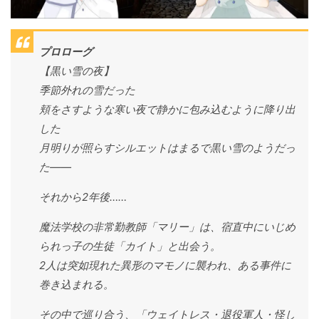
プロローグ
【黒い雪の夜】
季節外れの雪だった
頬をさすような寒い夜で静かに包み込むように降り出
した
月明りが照らすシルエットはまるで黒い雪のようだっ
た――
それから2年後……
魔法学校の非常勤教師「マリー」は、宿直中にいじめ
られっ子の生徒「カイト」と出会う。
2人は突如現れた異形のマモノに襲われ、ある事件に
巻き込まれる。
その中で巡り合う、「ウェイトレス・退役軍人・怪し