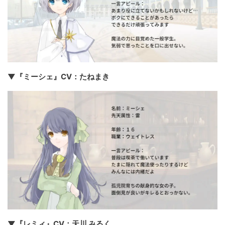
▼『ミーシェ』CV：たねまき
▼『レミィ』CV：天川 みるく