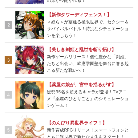
の扉が今開かれる！
【新作タワーディフェンス！】
＜奴ら＞が蔓延る極限世界で、セクシー＆
2
サバイバルバトル！特別なシチュエーショ
ンを楽しもう！
【美しき剣姫と乱世を斬り拓け】
新作ゲームリリース！個性豊かな「剣姫」
3
たちと出会い、武應学園塾を舞台に巻き起
こる新たな戦いへ！
【薬屋の娘が、宮中を揺るがす】
総勢35名を超えるキャラが登場！TVアニ
4
メ『薬屋のひとりごと』のシミュレーショ
ンゲーム！
【のんびり異世界ライフ！】
5
新作育成RPGリリース！スマートフォンと
ともに異世界で新たな人生をスタート！