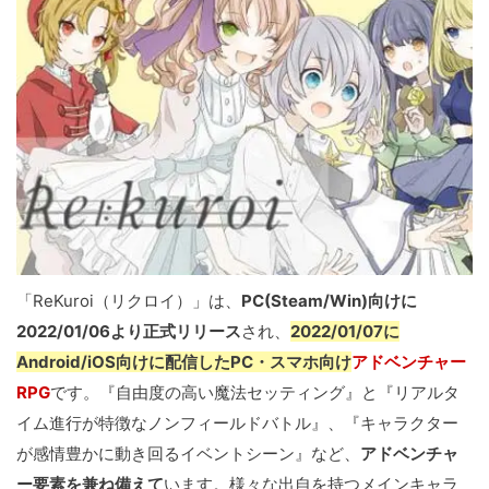
「ReKuroi（リクロイ）」は、
PC(Steam/Win)向けに
2022/01/06より正式リリース
され、
2022/01/07に
Android/iOS向けに配信したPC・スマホ向け
アドベンチャー
RPG
です。『自由度の高い魔法セッティング』と『リアルタ
イム進行が特徴なノンフィールドバトル』、『キャラクター
が感情豊かに動き回るイベントシーン』など、
アドベンチャ
ー要素を兼ね備えて
います。
様々な出自を持つメインキャラ