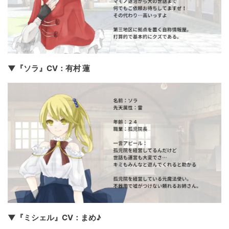
▼『ソラ』CV：有村 蓮
▼『ミシェル』CV：まめ♪