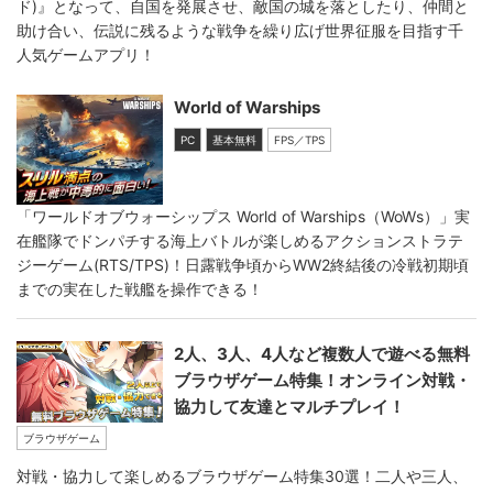
ド)』となって、自国を発展させ、敵国の城を落としたり、仲間と
助け合い、伝説に残るような戦争を繰り広げ世界征服を目指す千
人気ゲームアプリ！
World of Warships
PC
基本無料
FPS／TPS
「ワールドオブウォーシップス World of Warships（WoWs）」実
在艦隊でドンパチする海上バトルが楽しめるアクションストラテ
ジーゲーム(RTS/TPS)！日露戦争頃からWW2終結後の冷戦初期頃
までの実在した戦艦を操作できる！
2人、3人、4人など複数人で遊べる無料
ブラウザゲーム特集！オンライン対戦・
協力して友達とマルチプレイ！
ブラウザゲーム
対戦・協力して楽しめるブラウザゲーム特集30選！二人や三人、