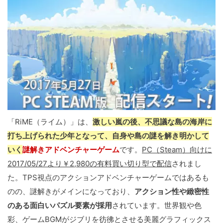
「RiME（ライム）」は、
激しい嵐の後、不思議な島の海岸に
打ち上げられた少年となって、自身や島の謎を解き明かして
いく
謎解きアドベンチャーゲーム
です。
PC（Steam）向けに
2017/05/27より￥2,980の有料買い切り型で配信
されまし
た。TPS視点のアクションアドベンチャーゲームではあるも
のの、謎解きがメインになっており、
アクション性や緻密性
のある面白いパズル要素が採用
されています。世界観や色
彩、ゲームBGMがジブリを彷彿とさせる美麗グラフィックス