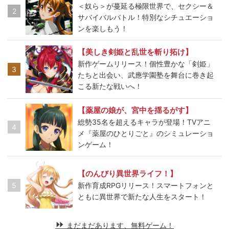
＜奴ら＞が蔓延る極限世界で、セクシー＆
2
サバイバルバトル！特別なシチュエーショ
ンを楽しもう！
【美しき剣姫と乱世を斬り拓け】
新作ゲームリリース！個性豊かな「剣姫」
3
たちと出会い、武應学園塾を舞台に巻き起
こる新たな戦いへ！
【薬屋の娘が、宮中を揺るがす】
総勢35名を超えるキャラが登場！TVアニ
4
メ『薬屋のひとりごと』のシミュレーショ
ンゲーム！
【のんびり異世界ライフ！】
5
新作育成RPGリリース！スマートフォンと
ともに異世界で新たな人生をスタート！
まだまだあります、無料ゲーム！