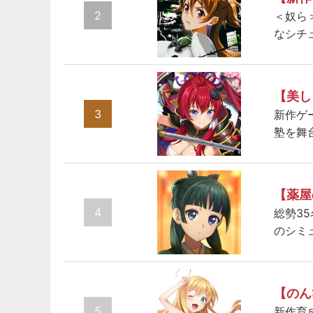
2
＜奴ら
なシチ
【美し
3
新作ゲ
塾を舞
【薬屋
4
総勢3
のシミ
【のん
5
新作育