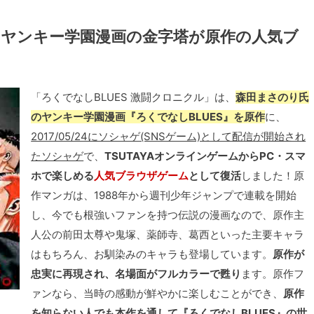
！ヤンキー学園漫画の金字塔が原作の人気ブ
「ろくでなしBLUES 激闘クロニクル」は、
森田まさのり氏
のヤンキー学園漫画『ろくでなしBLUES』を原作
に、
2017/05/24にソシャゲ(SNSゲーム)として配信が開始され
たソシャゲ
で、
TSUTAYAオンラインゲームからPC・スマ
ホで楽しめる
人気ブラウザゲーム
として復活
しました！原
作マンガは、1988年から週刊少年ジャンプで連載を開始
し、今でも根強いファンを持つ伝説の漫画なので、原作主
人公の前田太尊や鬼塚、薬師寺、葛西といった主要キャラ
はもちろん、お馴染みのキャラも登場しています。
原作が
忠実に再現され、名場面がフルカラーで甦り
ます。原作フ
ァンなら、当時の感動が鮮やかに楽しむことができ、
原作
を知らない人でも本作を通して『ろくでなしBLUES』の世