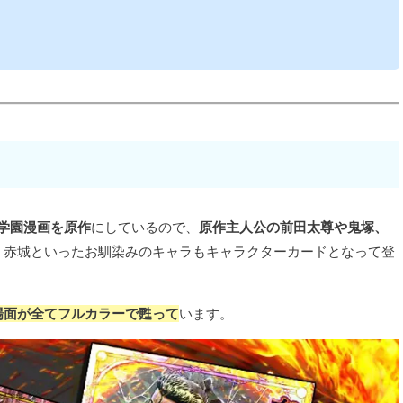
ー学園漫画を原作
にしているので、
原作主人公の前田太尊や鬼塚、
、赤城といったお馴染みのキャラもキャラクターカードとなって登
場面が全てフルカラーで甦って
います。