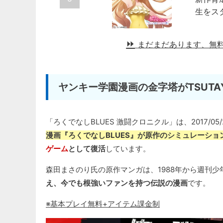
生をス
まだまだあります、無
ヤンキー学園漫画の金字塔がTSUT
「ろくでなしBLUES 激闘クロニクル」は、2017/0
漫画『ろくでなしBLUES』が原作のシミュレーシ
ゲーム
として復活
しています。
森田まさのり氏の原作マンガは、1988年から週刊
え、今でも根強いファンを持つ伝説の漫画
です。
※基本プレイ無料+アイテム課金制