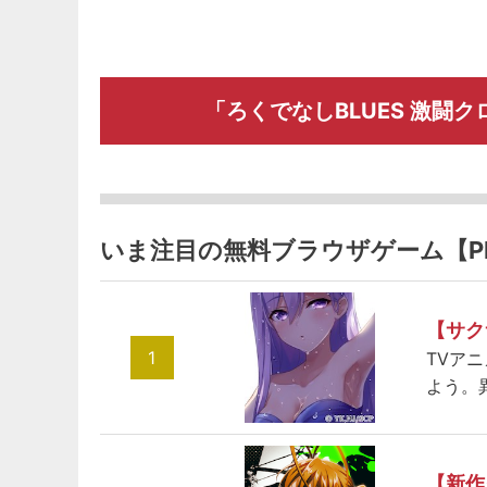
「ろくでなしBLUES 激闘
いま注目の無料ブラウザゲーム【P
【サク
1
TVア
よう。
【新作