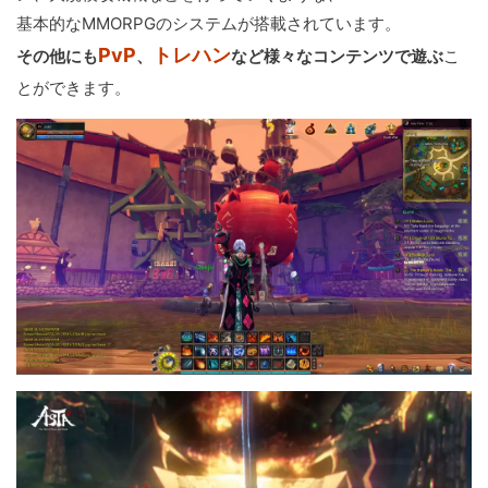
基本的なMMORPGのシステムが搭載されています。
PvP
トレハン
その他にも
、
など様々なコンテンツで遊ぶ
こ
とができます。