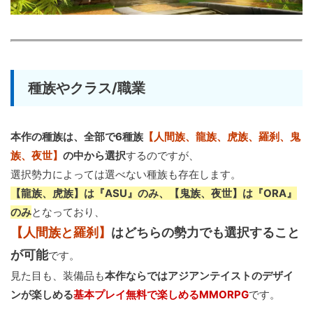
種族やクラス/職業
本作の種族は、全部で6種族
【人間族、龍族、虎族、羅刹、鬼
族、夜世】
の中から選択
するのですが、
選択勢力によっては選べない種族も存在します。
【龍族、虎族】は『ASU』のみ、【鬼族、夜世】は『ORA』
のみ
となっており、
【人間族と羅刹】
はどちらの勢力でも選択すること
が可能
です。
見た目も、装備品も
本作ならではアジアンテイストのデザイ
ンが楽しめる
基本プレイ無料で楽しめるMMORPG
です。