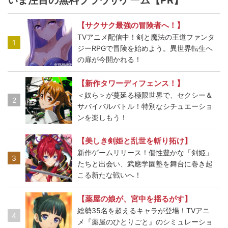
いま注目の無料ブラウザゲーム【PR】
【サクサク最強の冒険者へ！】
TVアニメ配信中！剣と魔法の王道ファンタ
1
ジーRPGで冒険を始めよう。異世界転生へ
の扉が今開かれる！
【新作タワーディフェンス！】
＜奴ら＞が蔓延る極限世界で、セクシー＆
2
サバイバルバトル！特別なシチュエーショ
ンを楽しもう！
【美しき剣姫と乱世を斬り拓け】
新作ゲームリリース！個性豊かな「剣姫」
3
たちと出会い、武應学園塾を舞台に巻き起
こる新たな戦いへ！
【薬屋の娘が、宮中を揺るがす】
総勢35名を超えるキャラが登場！TVアニ
4
メ『薬屋のひとりごと』のシミュレーショ