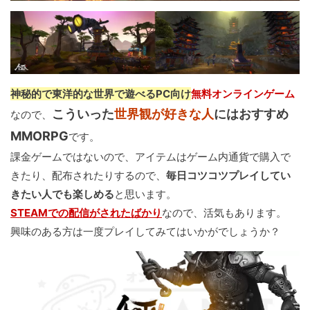
神秘的で東洋的な世界で遊べるPC向け
無料オンラインゲーム
こういった
世界観が好きな人
にはおすすめ
なので、
MMORPG
です。
課金ゲームではないので、アイテムはゲーム内通貨で購入で
きたり、配布されたりするので、
毎日コツコツプレイしてい
きたい人でも楽しめる
と思います。
STEAMでの配信がされたばかり
なので、活気もあります。
興味のある方は一度プレイしてみてはいかがでしょうか？