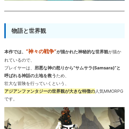
物語と世界観
“神々の戦争”
本作では、
が描かれた神秘的な世界観
が描か
れているので、
プレイヤーは、
邪悪な神の怒りから“サムサラ(Samsara)”と
呼ばれる神話の土地を救う
ため、
壮大な冒険を行っていくという、
アジアンファンタジーの世界観が大きな特徴の
人気MMORPG
です。