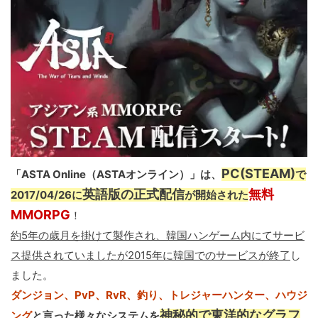
PC(STEAM)
「ASTA Online（ASTAオンライン）」は、
で
英語版の正式配信
無料
2017/04/26に
が開始された
MMORPG
！
約5年の歳月を掛けて製作され、韓国ハンゲーム内にてサービ
ス提供されていましたが2015年に韓国でのサービスが終了
し
ました。
ダンジョン、PvP、RvR、釣り、トレジャーハンター、ハウジ
神秘的で東洋的なグラフ
ング
と言った様々なシステムを