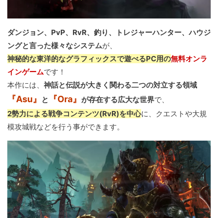
ダンジョン、PvP、RvR、釣り、トレジャーハンター、ハウジ
ングと言った様々なシステム
が、
神秘的な東洋的なグラフィックスで遊べるPC用の
無料オンラ
インゲーム
です！
本作には、
神話と伝説が大きく関わる二つの対立する領域
『Asu』
『Ora』
と
が存在する広大な世界
で、
2勢力による戦争コンテンツ(RvR)を中心
に、クエストや大規
模攻城戦などを行う事ができます。