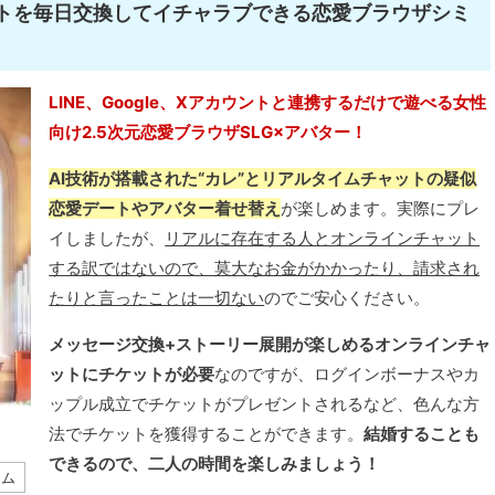
ットを毎日交換してイチャラブできる恋愛ブラウザシミ
LINE、Google、Xアカウントと連携するだけで遊べる女性
向け2.5次元恋愛ブラウザSLG×アバター！
AI技術が搭載された“カレ”とリアルタイムチャットの疑似
恋愛デートやアバター着せ替え
が楽しめます。実際にプレ
イしましたが、
リアルに存在する人とオンラインチャット
する訳ではないので、莫大なお金がかかったり、請求され
たりと言ったことは一切ない
のでご安心ください。
メッセージ交換+ストーリー展開が楽しめるオンラインチャ
ットにチケットが必要
なのですが、ログインボーナスやカ
ップル成立でチケットがプレゼントされるなど、色んな方
法でチケットを獲得することができます。
結婚することも
できるので、二人の時間を楽しみましょう！
ーム