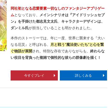
同社初となる恋愛要素一切なしのファンタジーアプリゲー
ム
となっており、
メインシナリオは『アイドリッシュセブ
ン』を手掛けた都志見文太氏
、
キャラクターデザインは、
ダンミル氏
が担当していることも明かされました。
本作のストーリーでは、年に一度、世界に襲来する『大い
なる厄災』と呼ばれる、
月と戦う“魔法使いたち”と心を繋
ぐ物語が展開
され、特別な存在でありながらも、
終わらな
い役目を背負った複雑で個性的な彼らの群像劇を描く！
今すぐプレイ
詳しくみる