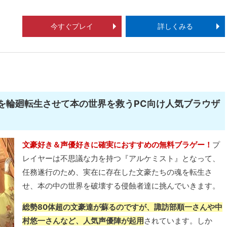
今すぐプレイ
詳しくみる
魂を輪廻転生させて本の世界を救うPC向け人気ブラウザ
文豪好き＆声優好きに確実におすすめの無料ブラゲー！
プ
レイヤーは不思議な力を持つ『アルケミスト』となって、
任務遂行のため、実在に存在した文豪たちの魂を転生さ
せ、本の中の世界を破壊する侵蝕者達に挑んでいきます。
総勢80体超の文豪達が蘇るのですが、諏訪部順一さんや中
村悠一さんなど、人気声優陣が起用
されています。しか