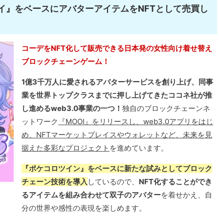
イ』をベースにアバターアイテムをNFTとして売買し
コーデをNFT化して販売できる日本発の女性向け着せ替え
ブロックチェーンゲーム！
1億3千万人に愛されるアバターサービスを創り上げ、同事
業を世界トップクラスまでに押し上げてきたココネ社が推
し進めるweb3.0事業の一つ！
独自のブロックチェーンネ
ットワーク
『MOOI』をリリースし、web3.0アプリをはじ
め、NFTマーケットプレイスやウォレットなど、未来を見
据えた多彩なプロジェクト
を進めています。
『ポケコロツイン』をベースに新たな試みとしてブロック
チェーン技術を導入
しているので、
NFT化することができ
るアイテムを組み合わせて双子のアバター
を着せかえ、自
分の世界や感性の表現を楽しめます。