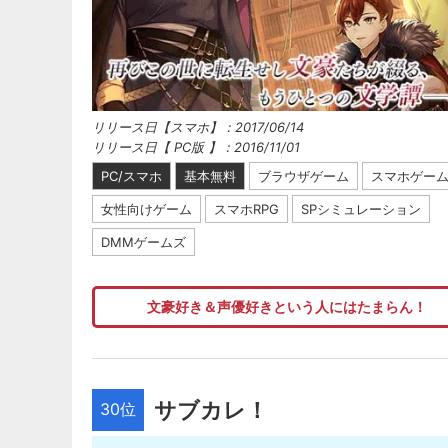
リリース日【スマホ】：2017/06/14
リリース日【 PC版 】：2016/11/01
PC/スマホ
基本無料
ブラウザゲーム
スマホゲー
女性向けゲーム
スマホRPG
SPシミュレーション
DMMゲームズ
文豪好き＆声優好きという人にはたまらん！
サブカレ！
30位