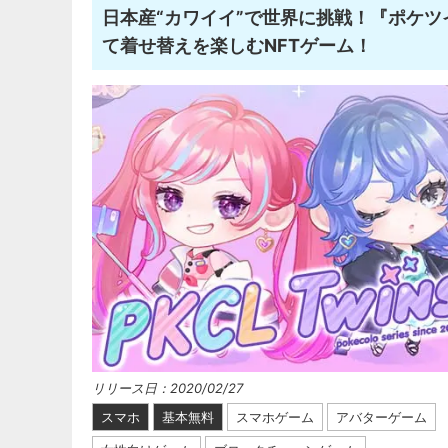
日本産“カワイイ”で世界に挑戦！『ポケツ
て着せ替えを楽しむNFTゲーム！
リリース日：2020/02/27
スマホ
基本無料
スマホゲーム
アバターゲーム