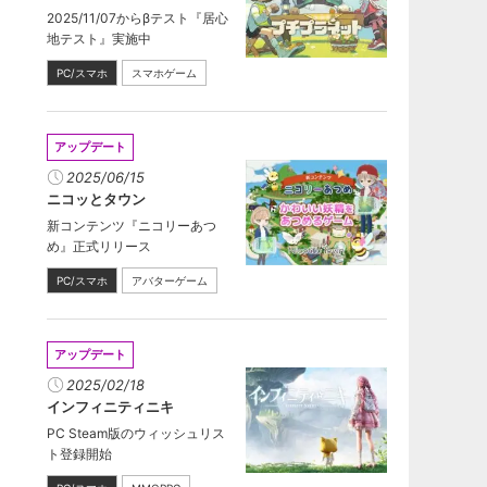
2025/11/07からβテスト『居心
地テスト』実施中
PC/スマホ
スマホゲーム
アップデート
2025/06/15
ニコッとタウン
新コンテンツ『ニコリーあつ
め』正式リリース
PC/スマホ
アバターゲーム
アップデート
2025/02/18
インフィニティニキ
PC Steam版のウィッシュリス
ト登録開始