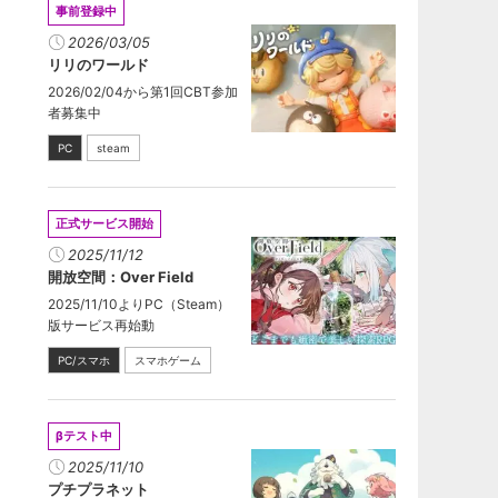
事前登録中
2026/03/05
リリのワールド
2026/02/04から第1回CBT参加
者募集中
PC
steam
正式サービス開始
2025/11/12
開放空間：Over Field
2025/11/10よりPC（Steam）
版サービス再始動
PC/スマホ
スマホゲーム
βテスト中
2025/11/10
プチプラネット