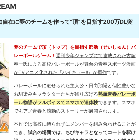
REAM
自在に夢のチームを作って“頂”を目指す200万DL突
夢のチームで頂（トップ）を目指す部活（せいしゅん）バ
レーボールゲーム！
週刊少年ジャンプにて連載された古舘
春一氏による高校バレーボールが舞台の青春スポーツ漫画
がTVアニメ化された『ハイキュー!!』が原作
です。
バレーボールに魅せられた主人公・日向翔陽と個性豊かな
お馴染みキャラクターたちが繰り広げる
熱血青春バレーボ
ール物語がフルボイスでスマホで追体験
できます。スマホ
でもアノ青春と感動のストーリーが展開されます。
本作では高校に縛られずにメンバーを組み合わせることが
でき、
試合の場面では、ちびキャラとなってコートを駆け