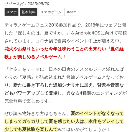
リリース日：2023/09/20
スマホ
基本無料
スマホゲーム
steam
ティラノゲームフェス2018参加作品で、2018年にウェブ公開
した『探しものは、夏ですか。』をAndroid/iOSに向けて移植
されています。コロナ禍で自粛やイベント中止が増える中、
花火やお祭りといった今年は味わうことの出来ない『夏の経
験』が楽しめるノベルゲーム！
『七夕』をテーマに、日本の田舎のノスタルジーと溢れんば
かりの『夏感』が詰め込まれた短編ノベルゲームとなってお
り、
新たに書き下ろした追加シナリオに加え、背景や音楽な
どもパワーアップして登場
し、異なる4種類のエンディングが
完全無料で楽しめます。
ぜひ読み物好きな方はもちろん、
夏のイベントがなくなって
しまってガッカリして夏を感じたい人は、本作をプレイして
少しでも夏体験を楽しんで
みてはいかがでしょうか！