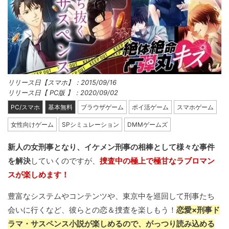
リリース日【スマホ】：2015/09/16
リリース日【 PC版 】：2020/09/02
PC/スマホ
基本無料
ブラウザゲーム
ポイ活ゲーム
スマホゲーム
女性向けゲーム
SPシミュレーション
DMMゲームズ
新人の女刑事となり、イケメン刑事の相棒として様々な事件
を解決
していくのですが、
捜査中の極上で極甘なラブロマン
スが楽しめます！
豊富なシステムやコンテンツや、東京中を巡回して刑事たち
会いに行くなど、彼らとの恋＆捜査を楽しもう！
恋愛×刑事ド
ラマ・サスペンス小説が楽しめるので、がっつり読み込める