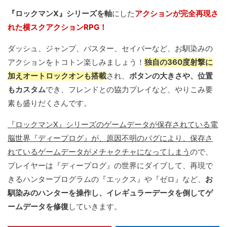
『ロックマンX』シリーズを軸
にした
アクションが完全再現さ
れた横スクアクションRPG！
ダッシュ、ジャンプ、バスター、セイバーなど、お馴染みの
アクションをトコトン楽しみましょう！
独自の360度射撃に
加えオートロックオンも搭載
され、
ボタンの大きさや、位置
もカスタム
でき、フレンドとの協力プレイなど、やりこみ要
素も盛りだくさんです。
『ロックマンX』シリーズのゲームデータが保存されている電
脳世界『ディープログ』が、原因不明のバグにより、保存さ
れているゲームデータがメチャクチャになってしまう
ので、
プレイヤーは『ディープログ』の世界にダイブして、再現で
きるハンタープログラムの『エックス』や『ゼロ』など、
お
馴染みのハンターを操作し、イレギュラーデータを倒してゲ
ームデータを修復
していきます。