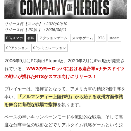
リリース日【スマホ】：2020/09/10
リリース日【 PC版 】：2006/09/11
PC/スマホ
有料
アクションゲーム
スマホゲーム
RTS
steam
SPアクション
SPシミュレーション
2006年9月にPC向けSteam版、2020年2月にiPad版が発売さ
れている、
WW2のヨーロッパにおける連合軍×ナチスドイツ
の戦いが描れたRTSがスマホ向けにリリース！
プレイヤーは、指揮官となって、アメリカ軍の精鋭2個中隊を
率い、
『ノルマンディー上陸作戦』から始まる欧州方面作戦
を舞台に苛烈な戦場で指揮
を執ります。
ペースの早いキャンペーンモードや流動的な戦場、そして高
度な分隊単位の戦術などでリアルタイム戦略ゲームという
ジ