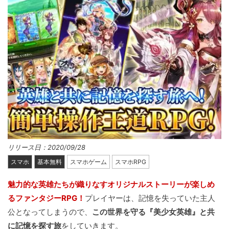
リリース日：2020/09/28
スマホ
基本無料
スマホゲーム
スマホRPG
魅力的な英雄たちが織りなすオリジナルストーリーが楽しめ
るファンタジーRPG！
プレイヤーは、記憶を失っていた主人
公となってしまうので、
この世界を守る『美少女英雄』と共
に記憶を探す旅
をしていきます。