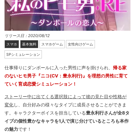
リリース日：2020/08/12
スマホ
基本無料
スマホゲーム
女性向けゲーム
SPシミュレーション
仕事帰りにダンボールに入った男性に声を掛けられ、
帰る家
のないヒモ男子『ニコ(CV：豊永利行)』を理想の男性に育て
ていく育成恋愛シミュレーション！
ストーリー中に出てくる選択肢によって彼の見た目や性格が
変化
し、自分好みの様々なタイプに成長させることができま
す。キャラクターボイスを担当している
豊永利行さんが全8タ
イプの個性豊かなキャラを1人で演じ分けているところも本作
の魅力
です！