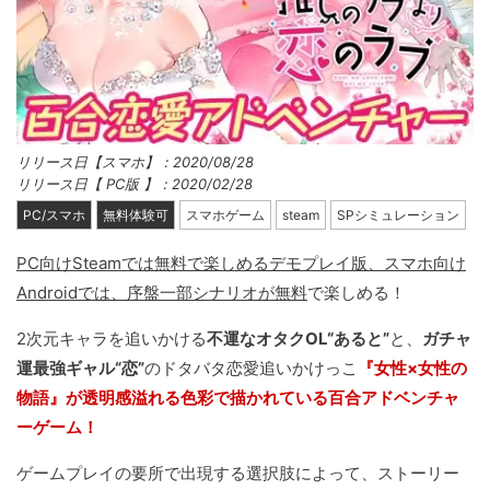
リリース日【スマホ】：2020/08/28
リリース日【 PC版 】：2020/02/28
PC/スマホ
無料体験可
スマホゲーム
steam
SPシミュレーション
PC向けSteamでは無料で楽しめるデモプレイ版、スマホ向け
Androidでは、序盤一部シナリオが無料
で楽しめる！
2次元キャラを追いかける
不運なオタクOL“あると”
と、
ガチャ
運最強ギャル“恋”
のドタバタ恋愛追いかけっこ
『女性×女性の
物語』が透明感溢れる色彩で描かれている百合アドベンチャ
ーゲーム！
ゲームプレイの要所で出現する選択肢によって、ストーリー