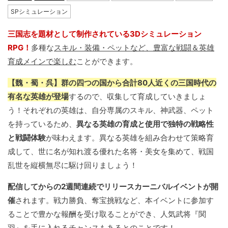
SPシミュレーション
三国志を題材として制作されている3Dシミュレーション
RPG！
多種な
スキル・装備・ペットなど、豊富な戦闘＆英雄
育成メインで楽しむ
ことができます。
【魏・蜀・呉】群の四つの国から合計80人近くの三国時代の
有名な英雄が登場
するので、収集して育成していきましょ
う！それぞれの英雄は、自分専属のスキル、神武器、ペット
を持っているため、
異なる英雄の育成と使用で独特の戦略性
と戦闘体験
が味わえます。異なる英雄を組み合わせて策略育
成して、世に名が知れ渡る優れた名将・美女を集めて、戦国
乱世を縦横無尽に駆け回りましょう！
配信してからの2週間連続でリリースカーニバルイベントが開
催
されます。戦力勝負、奪宝挑戦など、本イベントに参加す
ることで豊かな報酬を受け取ることができ、人気武将『関
羽』を手に入れるチャンスもあるとのことです！