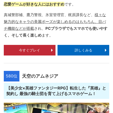
恋愛ゲームが好きな人にはおすすめ
です。
真城警部補、鷹乃警視、氷室管理官、梶原課長など、
様々な
魅力的なキャラの美麗ポーズが楽しめるのはもちろん、目パ
チ機能などが搭載
され、
PCブラウザでもスマホでも使いやす
く、そして長く楽しめ
ます。
今すぐプレイ
詳しくみる
580位
天空のアムネジア
【美少女×英雄ファンタジーRPG】転生した『英雄』と
契約し 最強の騎士団を育て上げるスマホゲーム！