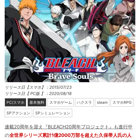
リリース日【スマホ】：2015/07/23
リリース日【 PC版 】：2020/08/18
PC/スマホ
基本無料
スマホゲーム
ハクスラ
steam
スマホRPG
SPアクション
SPシミュレーション
連載20周年を迎え『BLEACH20周年プロジェクト』も進行中
の
全世界シリーズ累計1億2000万部を超えた久保帯人氏の人