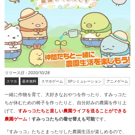
リリース日：2020/10/28
スマホ
基本無料
スマホゲーム
SPシミュレーション
アニメゲーム
一緒に作物を育て、大好きなおやつを作ったり、すみっコた
ちが休むための椅子を作ったりと、自分好みの農園を作り上
げて、
すみっコたちと楽しい農園ライフを送ることができる
農園ゲーム
！
すみっコたちの着せ替えも可能
です。
『すみっコ』たちとまったりした農園生活が楽しめるので、