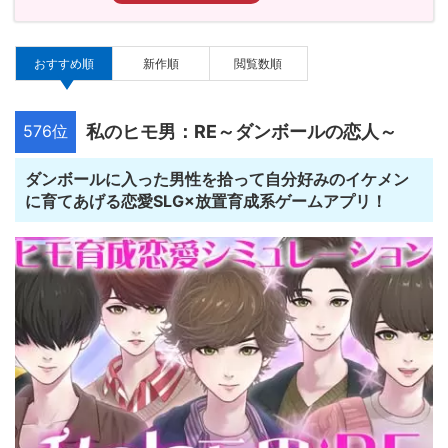
おすすめ順
新作順
閲覧数順
576位
私のヒモ男：RE～ダンボールの恋人～
ダンボールに入った男性を拾って自分好みのイケメン
に育てあげる恋愛SLG×放置育成系ゲームアプリ！