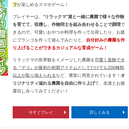
フ
が楽しめるスマホゲーム！
プレイヤーは、
“リラックマ”達と一緒に農園で様々な作物
を育てて、収穫し、作物同士を組み合わせることで調理
で
きるので、可愛いおやつや料理を作って出荷したり、お庭
にブランコを作って遊んでみたりと、
自分好みの農園を作
り上げることができるカジュアルな育成ゲーム！
リラックマの世界観をイメージした農園を
可愛く装飾でき
る『デコ』が最初の初期アイテムとしてだけでも200種類
以上が取り揃えられる
など、豊富に用意されています！
オ
リジナリティ溢れる農園を自由に作り上げ
て、友達とお披
露目し合ってみてください！
今すぐプレイ
詳しくみる