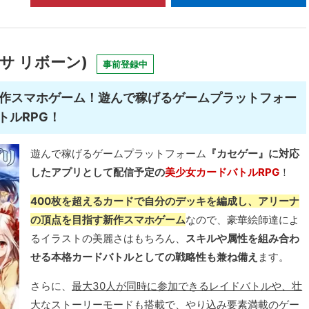
ナサ リボーン)
事前登録中
新作スマホゲーム！遊んで稼げるゲームプラットフォー
トルRPG！
遊んで稼げるゲームプラットフォーム
『カセゲー』に対応
したアプリとして配信予定の
美少女カードバトルRPG
！
400枚を超えるカードで自分のデッキを編成し、アリーナ
の頂点を目指す新作スマホゲーム
なので、豪華絵師達によ
るイラストの美麗さはもちろん、
スキルや属性を組み合わ
せる本格カードバトルとしての戦略性も兼ね備え
ます。
さらに、
最大30人が同時に参加できるレイドバトルや、壮
大なストーリーモードも搭載
で、やり込み要素満載のゲー