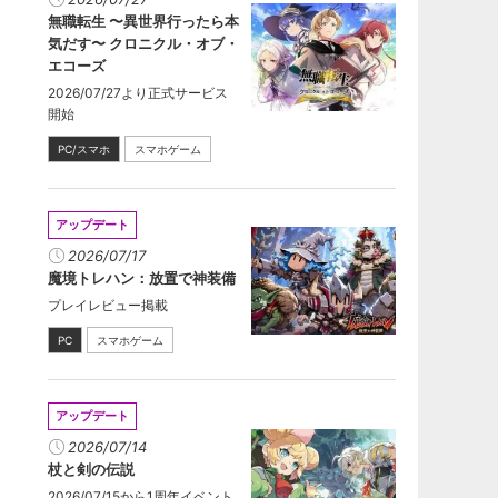
無職転生 〜異世界行ったら本
気だす〜 クロニクル・オブ・
エコーズ
2026/07/27より正式サービス
開始
PC/スマホ
スマホゲーム
アップデート
2026/07/17
魔境トレハン：放置で神装備
プレイレビュー掲載
PC
スマホゲーム
アップデート
2026/07/14
杖と剣の伝説
2026/07/15から1周年イベント