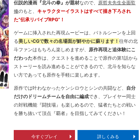
伝説的漫画『北斗の拳』が題材
なので、
原哲夫先生全面監
修
のもと、
キャラクターイラストはすべて描き下ろされ
た“伝承リバイブRPG”！
ゲームに挿入された再現ムービーは、バトルシーンを上回
る
美しいCGで数々の名場面が鮮やかに蘇ります！
往年の北
斗ファンはもちろん楽しめますが、
原作再現と追体験にこ
だわった
本作は、クエストを進めることで原作の第1話から
ストーリーを読み進めることができるので、北斗を知らな
い方であっても原作を手軽に楽しめます。
原作では叶わなかったケンシロウとシンの共闘など、
自分
だけのドリームチームを自由に編成
でき、プレイヤー同士
の対戦機能『闘技場』も楽しめるので、猛者たちとの戦い
を勝ち抜いて頂点『覇者』を目指してみてください！
今すぐプレイ
詳しくみる