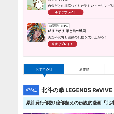
自分だけの箱庭づくりが楽しいヒーリングS
今すぐプレイ！
縦型歴史SRPG
成り上がり-華と武の戦国
美女や武将と激動の乱世を成り上がる！
今すぐプレイ！
おすすめ順
新作順
北斗の拳 LEGENDS ReVIVE
476位
累計発行部数1億部超えの伝説的漫画『北