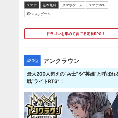
スマホ
基本無料
スマホゲーム
スマホRPG
暇つぶしゲーム
ドラゴンを集めて育てる定番RPG！
アンクラウン
480位
最大200人超えの“兵士”や“英雄”と呼
戦“ライトRTS”！