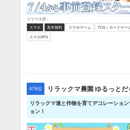
リリース日：
スマホ
基本無料
スマホゲーム
TCG／カードゲー
スマホRPG
リラックマ農園 ゆるっと
478位
リラックマ達と作物を育てデコレーション
ョン！