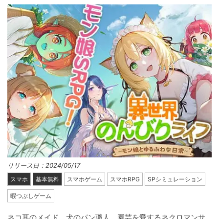
リリース日：2024/05/17
スマホ
基本無料
スマホゲーム
スマホRPG
SPシミュレーション
暇つぶしゲーム
ネコ耳のメイド、犬のパン職人、園芸を愛するネクロマンサ