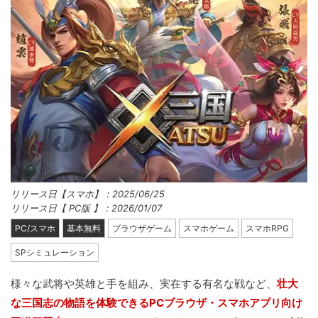
リリース日【スマホ】：2025/06/25
リリース日【 PC版 】：2026/01/07
PC/スマホ
基本無料
ブラウザゲーム
スマホゲーム
スマホRPG
SPシミュレーション
様々な武将や英雄と手を組み、実在する有名な戦など、
壮大
な三国志の物語を体験できるPCブラウザ・スマホアプリ向け