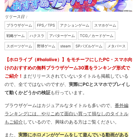
リリース日：
ブラウザゲーム
FPS／TPS
アクションゲーム
スマホゲーム
戦略ゲーム
ハクスラ
アバターゲーム
TCG／カードゲーム
スポーツゲーム
野球ゲーム
steam
SPパズルゲーム
メタバース
【ホロライブ（#hololive）】をモチーフにしたPC・スマホ向
けのおすすめの無料ブラウザゲーム30選をランキング形式で
ご紹介！
まだリリースされていないタイトルも掲載している
ので、全てではないのですが、
実際にPCとスマホでプレイし
て動くかどうかの検証
も行っています。
ブラウザゲームはカジュアルなタイトルも多いので、
番外編
ランキングには、やりこめて面白い買って損なしのタイトル
もご紹介
しているので、興味のある方はご覧ください。
また、
実際にホロメンがゲームをして遊んでいる動画がある