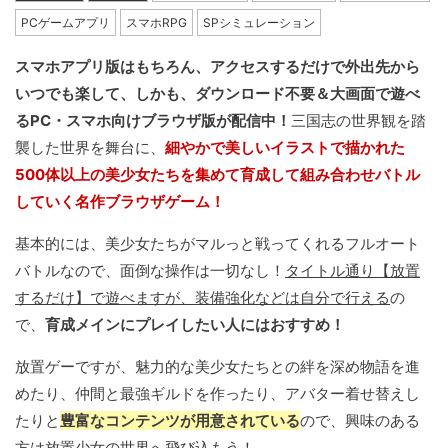
PCゲームアプリ
スマホRPG
SPシミュレーション
スマホアプリ版はもちろん、アクセスするだけで外出先から
いつでも楽して、しかも、ダウンロード不要＆大画面で遊べ
るPC・スマホ向けブラウザ版が配信中！
三国志の世界観を踏
襲した世界を舞台に、
細やかで美しいイラストで描かれた
500体以上の美少女たちを集めて育成して組み合わせバトル
していく名作ブラウザゲーム！
基本的には、美少女たちがマルっと戦ってくれるフルオート
バトルなので、面倒な操作は一切なし！
タイトル通り【放置
するだけ】で遊べますが、装備強化などは自分で行える
の
で、
育成メインにプレイしたい人にはおすすめ！
放置ゲーですが、魅力的な美少女たちとの絆を深め物語を進
めたり、仲間と最強ギルドを作ったり、アバター着せ替えし
たりと
豊富なコンテンツが用意されている
ので、興味のある
方は放置少女の世界へ飛び込もう！