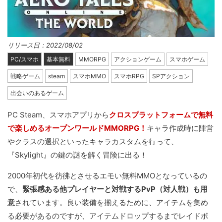
リリース日：2022/08/02
PC/スマホ
基本無料
MMORPG
アクションゲーム
スマホゲーム
戦略ゲーム
steam
スマホMMO
スマホRPG
SPアクション
出会いのあるゲーム
PC Steam、スマホアプリから
クロスプラットフォームで無料
で楽しめるオープンワールドMMORPG！
キャラ作成時に陣営
やクラスの選択といったキャラカスタムを行って、
『Skylight』の鍵の謎を解く冒険に出る！
2000年初代を彷彿とさせるエモい無料MMOとなっているの
で、
緊張感ある他プレイヤーと対戦するPvP（対人戦）も用
意
されています。良い装備を揃えるために、アイテムを集め
る必要があるのですが、アイテムドロップするまでレイドボ