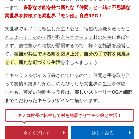
ーまで、
多彩な才能を持つ新たな『仲間』と一緒に不思議な
異世界を探検する異世界『モン娘』育成RPG！
異世界でキノコに転生した主人公は、宿屋の危機を救ったこ
とによって、その功績が称えられケモミミ村の村長
に選ばれ
ます。個性豊かな種族が登場するので、様々な施設を経営し
て、
種族が共生できる町を築き上げ、自分の手で村を発展さ
せて、新たな町づくり生活
を楽しみましょう！
全キャラフルボイス収録されているので、仲間と手を取り合
って友情を築きながら、のんびりした異世界の生活を体験！
しかも、可愛い仲間キャラ達は、
美しいストーリーCGと細部
までこだわったキャラデザイン
で描かれます。
キノコ村長に転生して村を発展させてモン娘と生活！
今すぐプレイ
詳しくみる