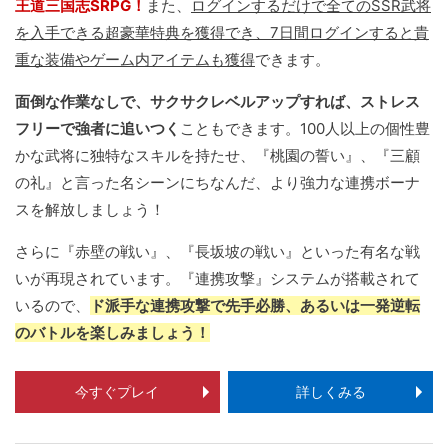
王道三国志SRPG！
また、
ログインするだけで全てのSSR武将
を入手できる超豪華特典を獲得でき、7日間ログインすると貴
重な装備やゲーム内アイテムも獲得
できます。
面倒な作業なしで、サクサクレベルアップすれば、ストレス
フリーで強者に追いつく
こともできます。100人以上の個性豊
かな武将に独特なスキルを持たせ、『桃園の誓い』、『三顧
の礼』と言った名シーンにちなんだ、より強力な連携ボーナ
スを解放しましょう！
さらに『赤壁の戦い』、『長坂坡の戦い』といった有名な戦
いが再現されています。『連携攻撃』システムが搭載されて
いるので、
ド派手な連携攻撃で先手必勝、あるいは一発逆転
のバトルを楽しみましょう！
今すぐプレイ
詳しくみる