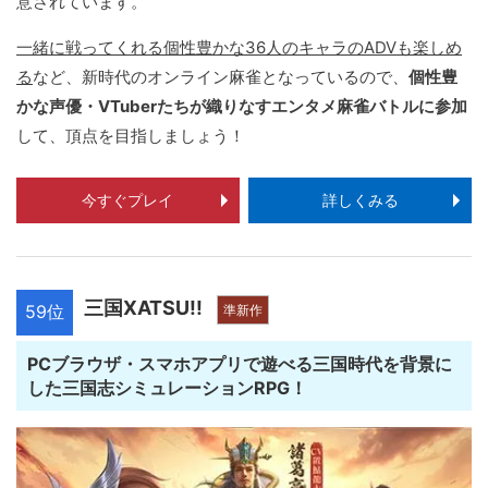
意されています。
一緒に戦ってくれる個性豊かな36人のキャラのADVも楽しめ
る
など、新時代のオンライン麻雀となっているので、
個性豊
かな声優・VTuberたちが織りなすエンタメ麻雀バトルに参加
して、頂点を目指しましょう！
今すぐプレイ
詳しくみる
三国XATSU!!
59位
準新作
PCブラウザ・スマホアプリで遊べる三国時代を背景に
した三国志シミュレーションRPG！