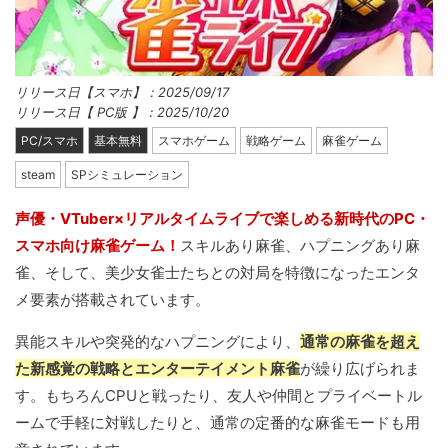
リリース日【スマホ】：2025/09/17
リリース日【 PC版 】：2025/10/20
PC/スマホ
基本無料
スマホゲーム
戦略ゲーム
麻雀ゲーム
steam
SPシミュレーション
声優・VTuber×リアルタイムライブで楽しめる新時代のPC・
スマホ向け麻雀ゲーム！
スキルあり麻雀、ハプニングあり麻
雀、そして、美少女雀士たちとの対局を特徴になったエンタ
メ要素が搭載されています。
異能スキルや突発的なハプニングにより、
通常の麻雀を超え
た新感覚の戦略とエンターテイメント麻雀
が繰り広げられま
す。もちろんCPUと戦ったり、友人や仲間とプライベートル
ームで手軽に対戦したりと、通常の定番的な麻雀モードも用