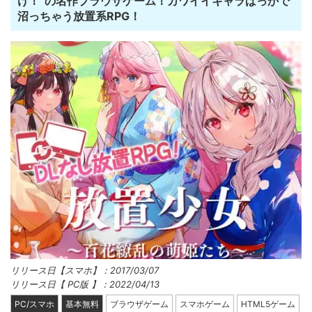
け！”の名作ブラウザゲーム！カワイイキャラばっかで
沼っちゃう放置系RPG！
リリース日【スマホ】：2017/03/07
リリース日【 PC版 】：2022/04/13
PC/スマホ
基本無料
ブラウザゲーム
スマホゲーム
HTML5ゲーム