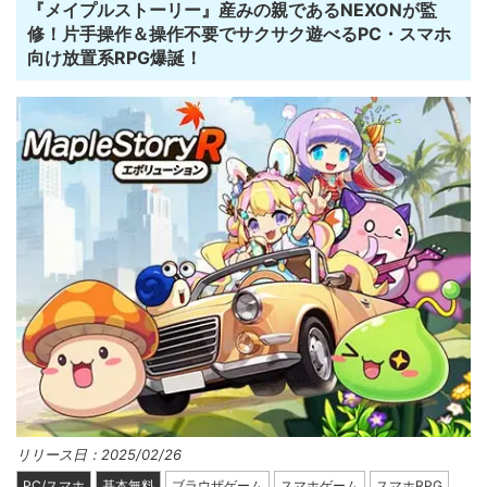
『メイプルストーリー』産みの親であるNEXONが監
修！片手操作＆操作不要でサクサク遊べるPC・スマホ
向け放置系RPG爆誕！
リリース日：2025/02/26
PC/スマホ
基本無料
ブラウザゲーム
スマホゲーム
スマホRPG