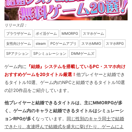
リリース日：
ブラウザゲーム
ポイ活ゲーム
MMORPG
スマホゲーム
女性向けゲーム
steam
PCゲームアプリ
スマホMMO
スマホRPG
SPアクション
SPシミュレーション
DMMゲームズ
ゲーム内に
『結婚』システムを搭載しているPC・スマホ向け
おすすめゲームを20タイトル厳選！
他プレイヤーと結婚でき
るタイトル10選、ゲーム内のNPCと結婚できるタイトル10選
の計20作品をご紹介しています。
他プレイヤーと結婚できるタイトルは、主にMMORPGが多
く、ゲーム内のキャラと結婚できるタイトルはシミュレーシ
ョンRPGが多く
なっています。
同じ性別のキャラ同士で結婚
できたり、友達呼んで結婚式を盛大に挙げたり、ゲームによ