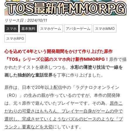
リリース日：2024/10/11
スマホ
基本無料
スマホゲーム
アバターゲーム
スマホMMO
スマホRPG
心を込めて4年という開発期間をかけて作り上げた原作
『TOS』シリーズ公認のスマホ向け新作MMORPG！
原作で描
かれたテイストを継承しつつも、
水彩の薄塗り技法で一線を
画した独創的な童話世界
を丁寧に作り上げました。
原作は、日本で20年以上配信中の「ラグナロクオンライン
（RO）」の生みの親が作っているのですが、本作の開発陣
は、元々原作で遊んでいたプレイヤーです。その為、
原作こ
だわりの可愛さはもちろん、プレイヤー自身がゲームの中で
選択し、完成させていくようなパズルのピースのような『ブ
ランク』要素などを大切
にしています。