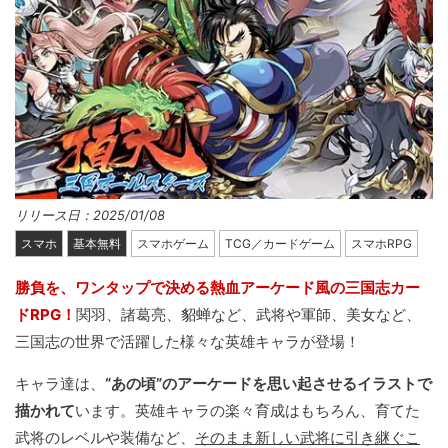
リリース日：2025/01/08
スマホ
基本無料
スマホゲーム
TCG／カードゲーム
スマホRPG
勝負を、ワンタップで決める熱血アーケード風の三国志カー
ドRPG！
関羽、諸葛亮、貂蝉など、武将や軍師、美女など、
三国志の世界で活躍した様々な英雄キャラが登場！
キャラ達は、
“あの頃”のアーケードを思い起させるイラストで
描かれて
います。英雄キャラの楽々育成はもちろん、育てた
武将のレベルや装備など、
そのまま新しい武将に引き継ぐこ