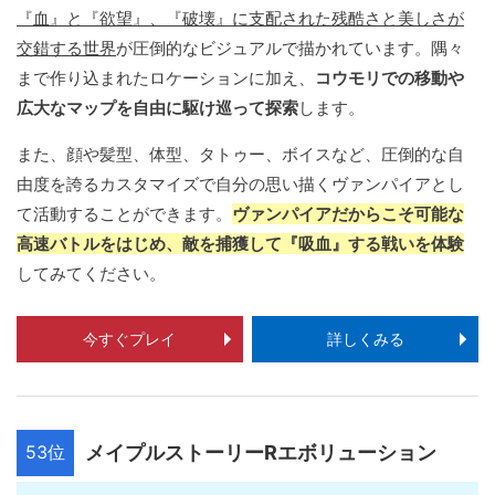
『血』と『欲望』、『破壊』に支配された残酷さと美しさが
交錯する世界
が圧倒的なビジュアルで描かれています。隅々
まで作り込まれたロケーションに加え、
コウモリでの移動や
広大なマップを自由に駆け巡って探索
します。
また、顔や髪型、体型、タトゥー、ボイスなど、圧倒的な自
由度を誇るカスタマイズで自分の思い描くヴァンパイアとし
て活動することができます。
ヴァンパイアだからこそ可能な
高速バトルをはじめ、敵を捕獲して『吸血』する戦いを体験
してみてください。
今すぐプレイ
詳しくみる
53位
メイプルストーリーRエボリューション