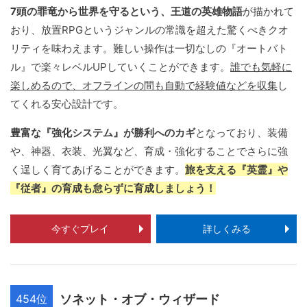
7頭の罪竜から世界を守るという、王道の英雄物語
が描かれて
おり、放置RPGというジャンルの常識を超えた驚くべきクオ
リティを味わえます。難しい操作は一切なしの『オートバト
ル』で楽々レベルUPしていくことができます。
誰でも気軽に
楽しめるので、オフラインの間も自動で経験値などを収集
し
てくれる安心設計です。
豊富な『強化システム』が勝利へのカギ
となっており、装備
や、神器、衣装、光翼など、育成・強化することでさらに強
く逞しく育てあげることができます。
旅を支える『英霊』や
『従者』の育成も怠らずに育成しましょう！
今すぐプレイ
詳しくみる
454位
ソネット・オブ・ウィザード