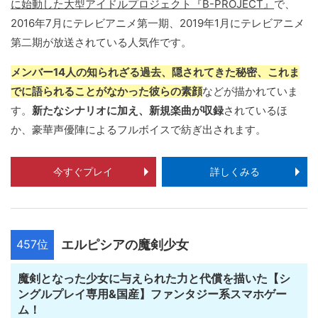
に始動した大型アイドルプロジェクト『B-PROJECT』
で、
2016年7月にテレビアニメ第一期、2019年1月にテレビアニメ
第二期が放送されている人気作です。
メンバー14人の知られざる過去、隠されてきた秘密、これま
でに語られることがなかった彼らの素顔
などが描かれていま
す。
新たなシナリオに加え、新規楽曲が収録
されているほ
か、豪華声優陣によるフルボイスで紡ぎ出されます。
今すぐプレイ
詳しくみる
457位
エルピシアの魔剣少女
魔剣となった少女に与えられた力と代償を描いた【シ
ングルプレイ専用&国産】ファンタジー系スマホゲー
ム！