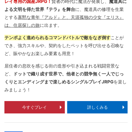
レイ専用の国産JRPG！
賢者の時代に魔法が発展し、
魔道具に
よる文明を得た世界『テラ』を舞台
に、魔道具の修理を生業
とする
寡黙な青年『アルド』と、天涯孤独の少女『エリス』
は、住居探しの旅
に出ます。
テンポよく進められるコマンドバトルで敵をなぎ倒す
ことが
でき、強力スキルや、契約をしたペットを呼び出せる召喚な
ど、賑やかなお楽しみ要素も用意！
居住者の息吹を感じる街の造形や引き込まれる戦闘背景な
ど、
ドットで織り成す世界で、他者との競争無く一人でじっ
くりとエンディングまで楽しめるシングルプレイJRPG
を楽し
みましょう！
今すぐプレイ
詳しくみる