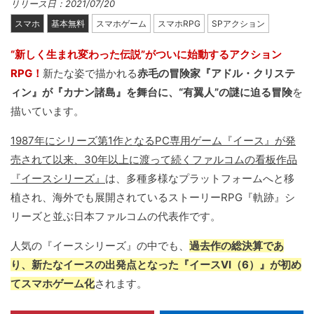
リリース日：2021/07/20
スマホ
基本無料
スマホゲーム
スマホRPG
SPアクション
“新しく生まれ変わった伝説”がついに始動するアクション
RPG！
新たな姿で描かれる
赤毛の冒険家『アドル・クリステ
ィン』が『カナン諸島』を舞台に、“有翼人”の謎に迫る冒険
を
描いています。
1987年にシリーズ第1作となるPC専用ゲーム『イース』が発
売されて以来、30年以上に渡って続くファルコムの看板作品
『イースシリーズ』
は、多種多様なプラットフォームへと移
植され、海外でも展開されているストーリーRPG『軌跡』シ
リーズと並ぶ日本ファルコムの代表作です。
人気の『イースシリーズ』の中でも、
過去作の総決算であ
り、新たなイースの出発点となった『イースVI（6）』が初め
てスマホゲーム化
されます。