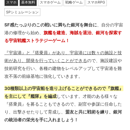
スマホ
基本無料
スマホゲーム
戦略ゲーム
スマホRPG
SPシミュレーション
SF感たっぷりのこの戦いに満ちた銀河を舞台に
、自分の宇宙
港の修理から始め、
旗艦を建造、海賊を退治、銀河を探索す
る宇宙戦艦ストラテジーゲーム！
『宇宙港』と『搭乗員』があり、宇宙港には数々の施設と技
術があり、開発を行っていくことができる
ので、施設建設や
技術研究を行い、各種の建物をレベルアップして宇宙港を難
攻不落の前線基地に強化していきます。
30種類以上の宇宙船を造り上げることができるので『旗艦』
を主にして『艦隊』を編成
しています。才能のある様々な
『搭乗員』を募ることもできるので、副官や参謀に任命した
り、出撃させたりして育成し、
盟友と共に戦術を練り、銀河
の統治者の栄光を手に入れましょう！