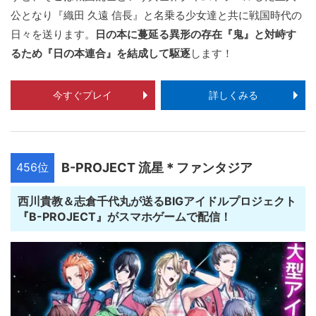
公となり『織田 久遠 信長』と名乗る少女達と共に戦国時代の
日々を送ります。
日の本に蔓延る異形の存在『鬼』と対峙す
るため『日の本連合』を結成して駆逐
します！
今すぐプレイ
詳しくみる
456位
B-PROJECT 流星＊ファンタジア
西川貴教＆志倉千代丸が送るBIGアイドルプロジェクト
『B-PROJECT』がスマホゲームで配信！