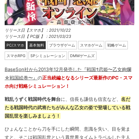
リリース日【スマホ】：2021/10/22
リリース日【 PC版 】：2021/03/23
PC/スマホ
基本無料
ブラウザゲーム
スマホゲーム
戦略ゲーム
スマホRPG
SPシミュレーション
DMMゲームズ
BaseSon社から2013年12月発売した『戦国†恋姫〜乙女絢爛
☆戦国絵巻〜』
の
正当続編となるシリーズ最新作のPC・スマ
ホ向け戦略シミュレーション！
戦乱うずく戦国時代を舞台
に、信長も謙信も信玄など、
名だ
たる戦国時代の武将たちがみんな乙女の姿で登場している戦
国乱世を楽しみましょう！
ひょんなことから刀を手にした瞬間、意識を失い、目を覚ま
すと、そこは戦国乱世という異世界タイムトラベルした主人