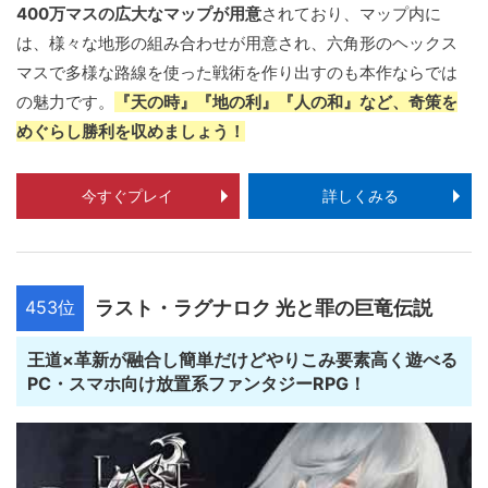
400万マスの広大なマップが用意
されており、マップ内に
は、様々な地形の組み合わせが用意され、六角形のヘックス
マスで多様な路線を使った戦術を作り出すのも本作ならでは
の魅力です。
『天の時』『地の利』『人の和』など、奇策を
めぐらし勝利を収めましょう！
今すぐプレイ
詳しくみる
453位
ラスト・ラグナロク 光と罪の巨竜伝説
王道×革新が融合し簡単だけどやりこみ要素高く遊べる
PC・スマホ向け放置系ファンタジーRPG！