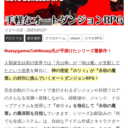
リリース日：2021/01/27
PC/スマホ
基本無料
スマホゲーム
steam
スマホRPG
NussygameのohNussy氏が手掛けたシリーズ最新作！
人類誕生以前の世界では『天は神』が『地は魔』が支配して
たという世界
を舞台に、
神の使徒『ホリィ』が『永劫の魔
窟』の封印に挑んでいくオートダンジョンRPG！
完全自動のフルオートで進行されるダンジョンや目標フロア
のさらなる深層へ冒険しながら、経験値や、ジャンク、ドロ
ップアイテムを使用して
『ホリィ』を強化して『永劫の魔
窟』の最深部を目指し
ていきます。シリーズお馴染みの『何
でも合成システム』は、自由なアイテム作成とキャラクター