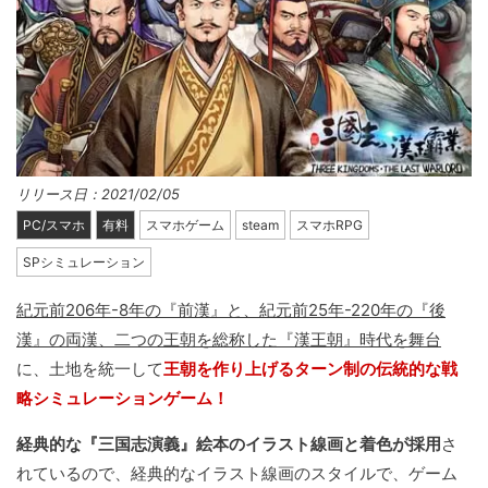
リリース日：2021/02/05
PC/スマホ
有料
スマホゲーム
steam
スマホRPG
SPシミュレーション
紀元前206年-8年の『前漢』と、紀元前25年-220年の『後
漢』の両漢、二つの王朝を総称した『漢王朝』時代を舞台
に、土地を統一して
王朝を作り上げるターン制の伝統的な戦
略シミュレーションゲーム！
経典的な『三国志演義』絵本のイラスト線画と着色が採用
さ
れているので、経典的なイラスト線画のスタイルで、ゲーム