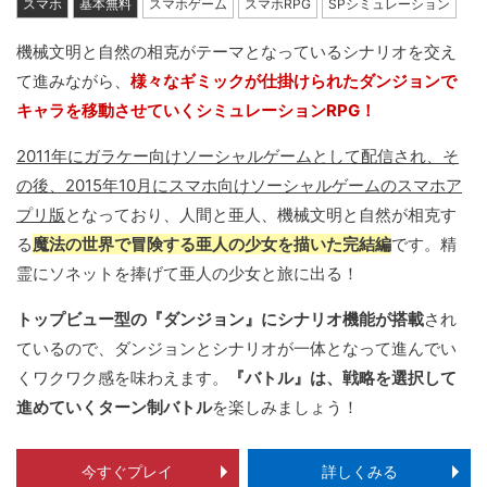
スマホ
基本無料
スマホゲーム
スマホRPG
SPシミュレーション
機械文明と自然の相克がテーマとなっているシナリオを交え
て進みながら、
様々なギミックが仕掛けられたダンジョンで
キャラを移動させていくシミュレーションRPG！
2011年にガラケー向けソーシャルゲームとして配信され、そ
の後、2015年10月にスマホ向けソーシャルゲームのスマホア
プリ版
となっており、人間と亜人、機械文明と自然が相克す
る
魔法の世界で冒険する亜人の少女を描いた完結編
です。精
霊にソネットを捧げて亜人の少女と旅に出る！
トップビュー型の『ダンジョン』にシナリオ機能が搭載
され
ているので、ダンジョンとシナリオが一体となって進んでい
くワクワク感を味わえます。
『バトル』は、戦略を選択して
進めていくターン制バトル
を楽しみましょう！
今すぐプレイ
詳しくみる