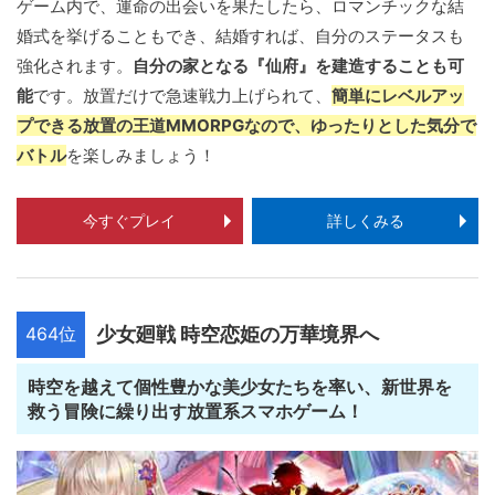
ゲーム内で、運命の出会いを果たしたら、ロマンチックな結
婚式を挙げることもでき、結婚すれば、自分のステータスも
強化されます。
自分の家となる『仙府』を建造することも可
能
です。放置だけで急速戦力上げられて、
簡単にレベルアッ
プできる放置の王道MMORPGなので、ゆったりとした気分で
バトル
を楽しみましょう！
今すぐプレイ
詳しくみる
464位
少女廻戦 時空恋姫の万華境界へ
時空を越えて個性豊かな美少女たちを率い、新世界を
救う冒険に繰り出す放置系スマホゲーム！