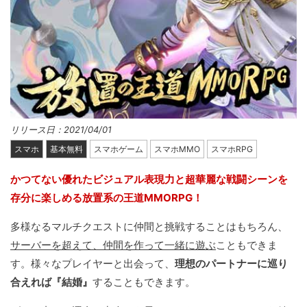
リリース日：2021/04/01
スマホ
基本無料
スマホゲーム
スマホMMO
スマホRPG
かつてない優れたビジュアル表現力と超華麗な戦闘シーンを
存分に楽しめる放置系の王道MMORPG！
多様なるマルチクエストに仲間と挑戦することはもちろん、
サーバーを超えて、仲間を作って一緒に遊ぶ
こともできま
す。様々なプレイヤーと出会って、
理想のパートナーに巡り
合えれば『結婚』
することもできます。