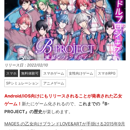
リリース日：2022/02/10
スマホ
無料体験可
スマホゲーム
女性向けゲーム
スマホRPG
SPシミュレーション
アニメゲーム
Android/iOS向けにもリリースされることが発表された乙女
ゲーム！
新たにゲーム化されるので、
これまでの『B-
PROJECT』の歴史
が楽しめます。
MAGES.の乙女向けブランドLOVE&ARTが手掛ける2015年9月