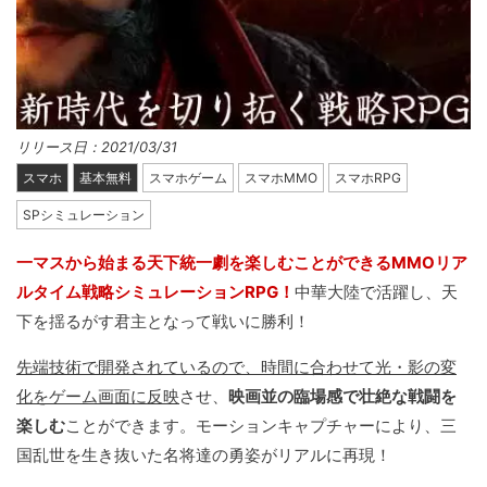
リリース日：2021/03/31
スマホ
基本無料
スマホゲーム
スマホMMO
スマホRPG
SPシミュレーション
一マスから始まる天下統一劇を楽しむことができるMMOリア
ルタイム戦略シミュレーションRPG！
中華大陸で活躍し、天
下を揺るがす君主となって戦いに勝利！
先端技術で開発されているので、時間に合わせて光・影の変
化をゲーム画面に反映
させ、
映画並の臨場感で壮絶な戦闘を
楽しむ
ことができます。モーションキャプチャーにより、三
国乱世を生き抜いた名将達の勇姿がリアルに再現！