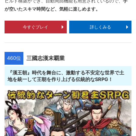
ビルド構築ができ、自動周回機能も用意されているので、
手
が空いたスキマ時間など、気軽に楽しめます。
今すぐプレイ
詳しくみる
460位
三國志漢末覇業
『漢王朝』時代を舞台に、激動する不安定な世界で土
地を統一して王朝を作り上げる伝統的なSRPG！