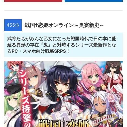
455位
戦国†恋姫オンライン～奥宴新史～
武将たちがみんな乙女になった戦国時代で日の本に蔓
延る異形の存在『鬼』と対峙するシリーズ最新作とな
るPC・スマホ向け戦略SRPS！