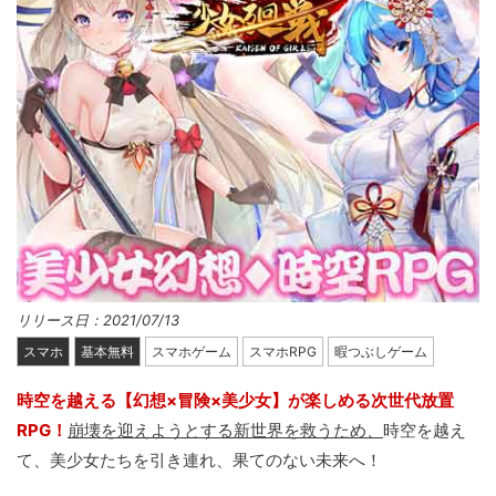
リリース日：2021/07/13
スマホ
基本無料
スマホゲーム
スマホRPG
暇つぶしゲーム
時空を越える【幻想×冒険×美少女】が楽しめる次世代放置
RPG！
崩壊を迎えようとする新世界を救うため、
時空を越え
て、美少女たちを引き連れ、果てのない未来へ！