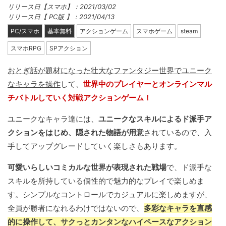
リリース日【スマホ】：2021/03/02
リリース日【 PC版 】：2021/04/13
PC/スマホ
基本無料
アクションゲーム
スマホゲーム
steam
スマホRPG
SPアクション
おとぎ話が題材になった壮大なファンタジー世界でユニーク
なキャラを操作
して、
世界中のプレイヤーとオンラインマル
チバトルしていく対戦アクションゲーム！
ユニークなキャラ達には、
ユニークなスキルによるド派手ア
クションをはじめ、隠された物語が用意
されているので、入
手してアップグレードしていく楽しさもあります。
可愛いらしいコミカルな世界が表現された戦場
で、ド派手な
スキルを所持している個性的で魅力的なプレイで楽しめま
す。シンプルなコントロールでカジュアルに楽しめますが、
全員が勝者になれるわけではないので、
多彩なキャラを直感
的に操作して、サクっとカンタンなハイペースなアクション