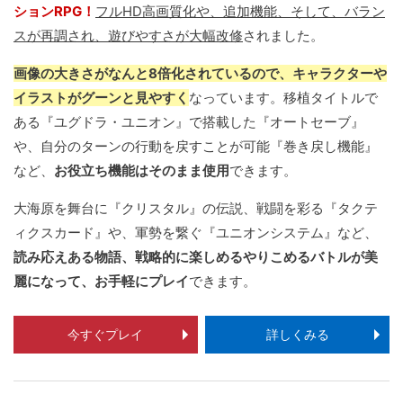
ションRPG！
フルHD高画質化や、追加機能、そして、バラン
スが再調され、遊びやすさが大幅改修
されました。
画像の大きさがなんと8倍化されているので、キャラクターや
イラストがグーンと見やすく
なっています。移植タイトルで
ある『ユグドラ・ユニオン』で搭載した『オートセーブ』
や、自分のターンの行動を戻すことが可能『巻き戻し機能』
など、
お役立ち機能はそのまま使用
できます。
大海原を舞台に『クリスタル』の伝説、戦闘を彩る『タクテ
ィクスカード』や、軍勢を繋ぐ『ユニオンシステム』など、
読み応えある物語、戦略的に楽しめるやりこめるバトルが美
麗になって、お手軽にプレイ
できます。
今すぐプレイ
詳しくみる