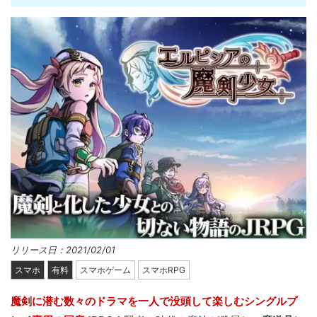
リリース日：2021/02/01
スマホ
有料
スマホゲーム
スマホRPG
魔剣に潜む数々のドラマを一人で没頭して楽しむシングルプ