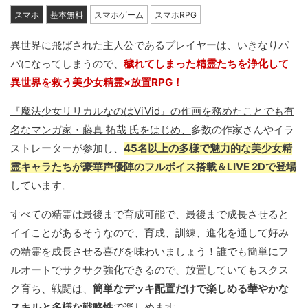
スマホ
基本無料
スマホゲーム
スマホRPG
異世界に飛ばされた主人公であるプレイヤーは、いきなりパ
パになってしまうので、
穢れてしまった精霊たちを浄化して
異世界を救う美少女精霊×放置RPG！
『魔法少女リリカルなのはViVid』の作画を務めたことでも有
名なマンガ家・藤真 拓哉 氏をはじめ、
多数の作家さんやイラ
ストレーターが参加し、
45名以上の多様で魅力的な美少女精
霊キャラたちが豪華声優陣のフルボイス搭載＆LIVE 2Dで登場
しています。
すべての精霊は最後まで育成可能で、最後まで成長させると
イイことがあるそうなので、育成、訓練、進化を通して好み
の精霊を成長させる喜びを味わいましょう！誰でも簡単にフ
ルオートでサクサク強化できるので、放置していてもスクス
ク育ち、戦闘は、
簡単なデッキ配置だけで楽しめる華やかな
スキルと多様な戦略性
で楽しめます。