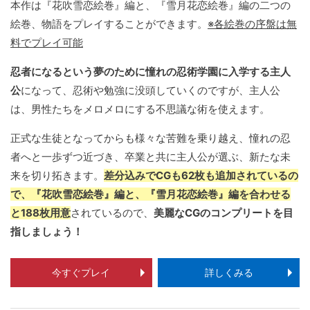
本作は『花吹雪恋絵巻』編と、『雪月花恋絵巻』編の二つの
絵巻、物語をプレイすることができます。
※各絵巻の序盤は無
料でプレイ可能
忍者になるという夢のために憧れの忍術学園に入学する主人
公
になって、忍術や勉強に没頭していくのですが、主人公
は、男性たちをメロメロにする不思議な術を使えます。
正式な生徒となってからも様々な苦難を乗り越え、憧れの忍
者へと一歩ずつ近づき、卒業と共に主人公が選ぶ、新たな未
来を切り拓きます。
差分込みでCGも62枚も追加されているの
で、『花吹雪恋絵巻』編と、『雪月花恋絵巻』編を合わせる
と188枚用意
されているので、
美麗なCGのコンプリートを目
指しましょう！
今すぐプレイ
詳しくみる