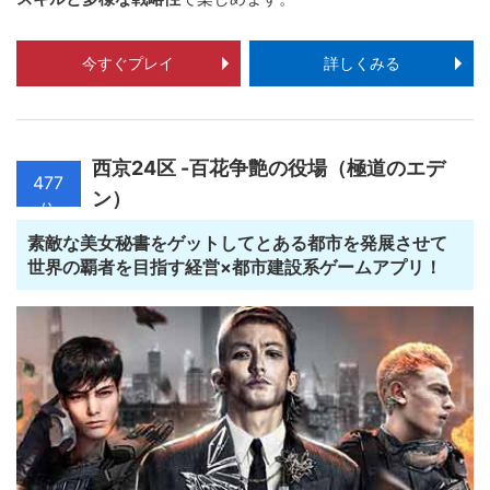
今すぐプレイ
詳しくみる
西京24区 -百花争艶の役場（極道のエデ
477
ン）
位
素敵な美女秘書をゲットしてとある都市を発展させて
世界の覇者を目指す経営×都市建設系ゲームアプリ！