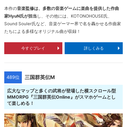
本作の
音楽監修は、多数の音楽ゲームに楽曲を提供した作曲
家HyuN氏が担当
し、その他には、KOTONOHOUSE氏、
Sound Souler氏など、音楽ゲーマー界で名を轟かせる作曲家
たちによる多様なオリジナル曲が収録！
今すぐプレイ
詳しくみる
489位
三国群英伝M
広大なマップと多くの武将が登場した横スクロール型
MMORPG『三国群英伝Online』がスマホゲームとし
て楽しめる！