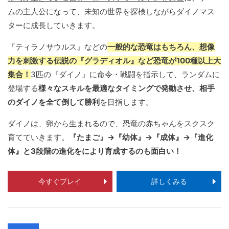
ムの主人公になって、未知の世界を探検しながらダイノマス
ターに成長していきます。
『ティラノサウルス』などの
一般的な恐竜はもちろん、想像
力を刺激する伝説の『グラディオル』など恐竜が100種以上大
集合！
3匹の『ダイノ』に命令・戦闘を指示して、ランダムに
登場する
様々なスキルを最適なタイミングで発動させ、相手
のダイノを全て倒して勝利
を目指します。
ダイノは、卵から生まれるので、恐竜の赤ちゃんをスクスク
育てていきます。
『たまご』→『幼体』→『成体』→『進化
体』と3段階の進化をにより育成するのも面白い！
今すぐプレイ
詳しくみる