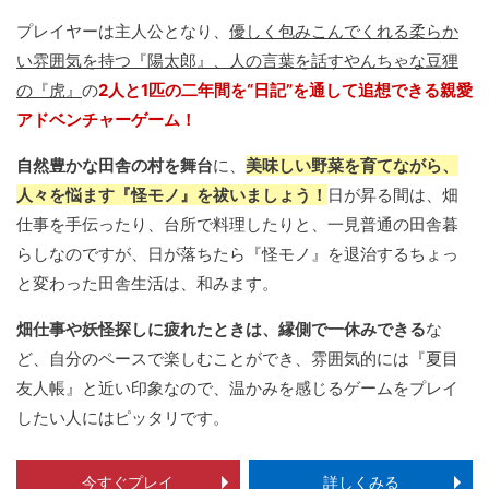
プレイヤーは主人公となり、
優しく包みこんでくれる柔らか
い雰囲気を持つ『陽太郎』、人の言葉を話すやんちゃな豆狸
の『虎』
の
2人と1匹の二年間を“日記”を通して追想できる親愛
アドベンチャーゲーム！
自然豊かな田舎の村を舞台
に、
美味しい野菜を育てながら、
人々を悩ます『怪モノ』を祓いましょう！
日が昇る間は、畑
仕事を手伝ったり、台所で料理したりと、一見普通の田舎暮
らしなのですが、日が落ちたら『怪モノ』を退治するちょっ
と変わった田舎生活は、和みます。
畑仕事や妖怪探しに疲れたときは、縁側で一休みできる
な
ど、自分のペースで楽しむことができ、雰囲気的には『夏目
友人帳』と近い印象なので、温かみを感じるゲームをプレイ
したい人にはピッタリです。
今すぐプレイ
詳しくみる