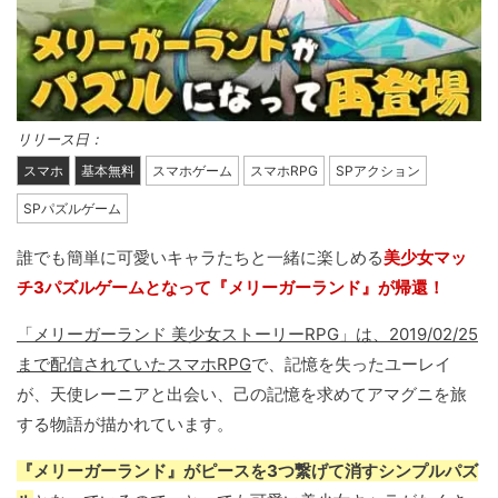
リリース日：
スマホ
基本無料
スマホゲーム
スマホRPG
SPアクション
SPパズルゲーム
誰でも簡単に可愛いキャラたちと一緒に楽しめる
美少女マッ
チ3パズルゲームとなって『メリーガーランド』が帰還！
「メリーガーランド 美少女ストーリーRPG」は、2019/02/25
まで配信されていたスマホRPG
で、記憶を失ったユーレイ
が、天使レーニアと出会い、己の記憶を求めてアマグニを旅
する物語が描かれています。
『メリーガーランド』がピースを3つ繋げて消すシンプルパズ