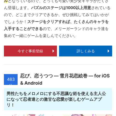
ル
となっているので、とっても可愛い美少女キャラがたくさ
ん登場します。
パズルのステージは1000以上用意
されている
ので、どこまでクリアできるか、ぜひ挑戦してみてはいかが
でしょうか！
ステージをクリアすれば、たくさんのキャラを
入手することができる
ので、メリーガーランドのキャラ達を
集めて一緒にゲームを楽しんでください。
今すぐ事前登録
詳しくみる
忍び、恋うつつ ― 雪月花恋絵巻 ― for iOS
483
& Android
位
男性たちをメロメロにする不思議な術を使える主人公
になって忍者達との激甘な恋愛が楽しむゲームアプ
リ！