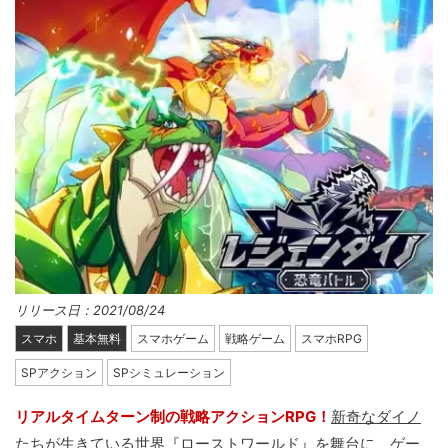
リリース日：2021/08/24
スマホ
基本無料
スマホゲーム
戦略ゲーム
スマホRPG
SPアクション
SPシミュレーション
リアルタイムターン制の戦略アクションRPG！
新奇なダイノ
たちが生きている世界『ローストワールド』を舞台
に、ゲー