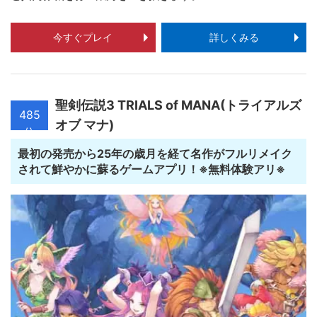
今すぐプレイ
詳しくみる
聖剣伝説3 TRIALS of MANA(トライアルズ
485
オブ マナ)
位
最初の発売から25年の歳月を経て名作がフルリメイク
されて鮮やかに蘇るゲームアプリ！※無料体験アリ※