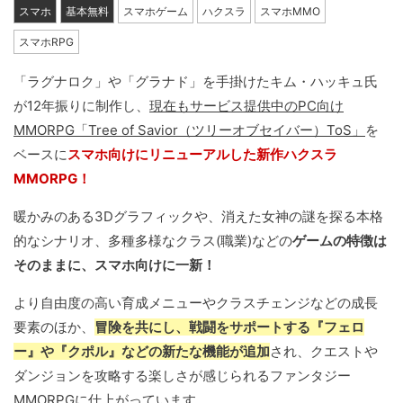
スマホ
基本無料
スマホゲーム
ハクスラ
スマホMMO
スマホRPG
「ラグナロク」や「グラナド」を手掛けたキム・ハッキュ氏
が12年振りに制作し、
現在もサービス提供中のPC向け
MMORPG「Tree of Savior（ツリーオブセイバー）ToS」
を
ベースに
スマホ向けにリニューアルした新作ハクスラ
MMORPG！
暖かみのある3Dグラフィックや、消えた女神の謎を探る本格
的なシナリオ、多種多様なクラス(職業)などの
ゲームの特徴は
そのままに、スマホ向けに一新！
より自由度の高い育成メニューやクラスチェンジなどの成長
要素のほか、
冒険を共にし、戦闘をサポートする『フェロ
ー』や『クポル』などの新たな機能が追加
され、クエストや
ダンジョンを攻略する楽しさが感じられるファンタジー
MMORPGに仕上がっています。