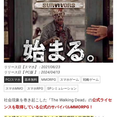
リリース日【スマホ】：2021/06/23
リリース日【 PC版 】：2024/04/13
PC/スマホ
基本無料
MMORPG
スマホゲーム
戦略ゲーム
スマホMMO
スマホRPG
SPシミュレーション
社会現象を巻き起こした『The Walking Dead』の
公式ライセ
ンスを取得している公式のサバイバルMMORPG！