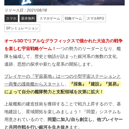
リリース日：2021/08/18
スマホ
基本無料
スマホゲーム
戦略ゲーム
スマホRPG
SPシミュレーション
オール3Dでリアルなグラフィックスで描かれた大迫力の戦争
を楽しむ宇宙戦略ゲーム！
一つの勢力のリーダーとなり、艦
隊を編成して、歴史と物語が詰まった銀河系の無数の文化、
遺跡、思想の探求や新たな星系の開拓します。
プレイヤーの『宇宙基地』は一つの小型宇宙ステーションと
一両隻の護衛艦からスタート
し、
『採集』『建設』『貿易』
によって自分の艦隊勢力と支配領域を次第に拡大！
上級艦船の建造技術を獲得することで戦力上昇するので、基
地建設し、星域開拓を楽しみましょう！『同盟』システムも
用意されているので、
同盟に加入/自ら創立し、他プレイヤー
と共同作戦を行い銀河を生き抜き
ます。