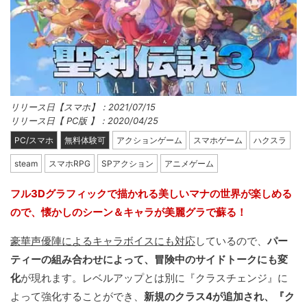
リリース日【スマホ】：2021/07/15
リリース日【 PC版 】：2020/04/25
PC/スマホ
無料体験可
アクションゲーム
スマホゲーム
ハクスラ
steam
スマホRPG
SPアクション
アニメゲーム
フル3Dグラフィックで描かれる美しいマナの世界が楽しめる
ので、懐かしのシーン＆キャラが美麗グラで蘇る！
豪華声優陣によるキャラボイスにも対応
しているので、
パー
ティーの組み合わせによって、冒険中のサイドトークにも変
化
が現れます。レベルアップとは別に『クラスチェンジ』に
よって強化することができ、
新規のクラス4が追加され、『ク