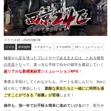
リリース日：2021/06/16
スマホ
基本無料
スマホゲーム
スマホRPG
SPシミュレーション
極道から足を洗ったプレイヤーである主人公は、とある都市
の市長
となって、真っ当な手段で自分の都市を建設していく
超リアルな新感覚経営シミュレーションRPG
！
事業を手助けしてくれながらも、デートを楽しんだり、Barに
繰り出して勝負したり、
素敵な美女たちと一緒にに時間を過
ごすことができる『秘書』が登場
します！
操作も、指一本でお手軽＆簡単に進めていける
ので、取引や