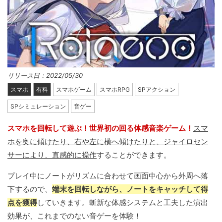
リリース日：2022/05/30
スマホ
有料
スマホゲーム
スマホRPG
SPアクション
SPシミュレーション
音ゲー
スマホを回転して遊ぶ！世界初の回る体感音楽ゲーム！
スマ
ホを奥に傾けたり、右や左に横へ傾けたりと、ジャイロセン
サーにより、直感的に操作
することができます。
プレイ中にノートがリズムに合わせて画面中心から外周へ落
下するので、
端末を回転しながら、ノートをキャッチして得
点を獲得
していきます。斬新な体感システムと工夫した演出
効果が、これまでのない音ゲーを体験！