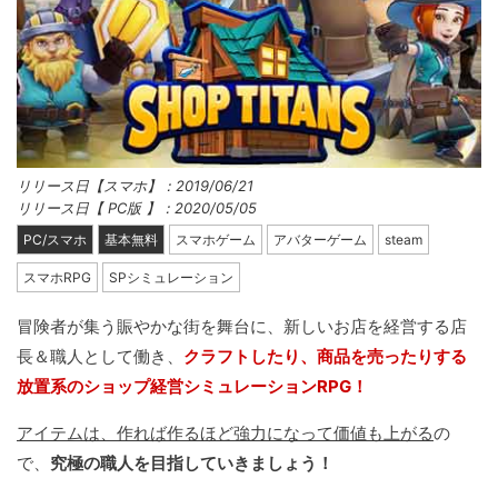
リリース日【スマホ】：2019/06/21
リリース日【 PC版 】：2020/05/05
PC/スマホ
基本無料
スマホゲーム
アバターゲーム
steam
スマホRPG
SPシミュレーション
冒険者が集う賑やかな街を舞台に、新しいお店を経営する店
長＆職人として働き、
クラフトしたり、商品を売ったりする
放置系のショップ経営シミュレーションRPG！
アイテムは、作れば作るほど強力になって価値も上がる
の
で、
究極の職人を目指していきましょう！