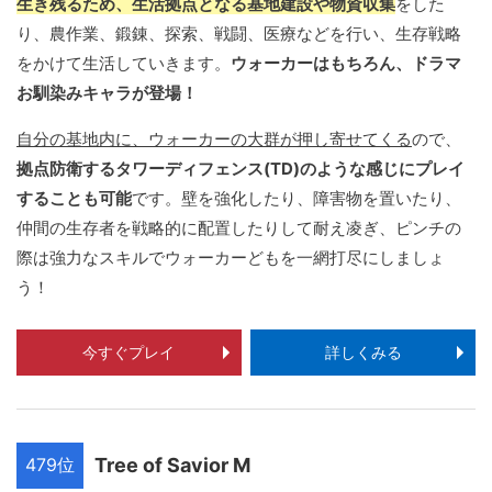
生き残るため、生活拠点となる基地建設や物資収集
をした
り、農作業、鍛錬、探索、戦闘、医療などを行い、生存戦略
をかけて生活していきます。
ウォーカーはもちろん、ドラマ
お馴染みキャラが登場！
自分の基地内に、ウォーカーの大群が押し寄せてくる
ので、
拠点防衛するタワーディフェンス(TD)のような感じにプレイ
することも可能
です。壁を強化したり、障害物を置いたり、
仲間の生存者を戦略的に配置したりして耐え凌ぎ、ピンチの
際は強力なスキルでウォーカーどもを一網打尽にしましょ
う！
今すぐプレイ
詳しくみる
479位
Tree of Savior M