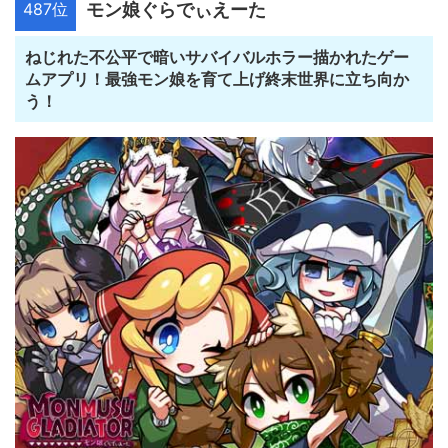
487位
モン娘ぐらでぃえーた
ねじれた不公平で暗いサバイバルホラー描かれたゲー
ムアプリ！最強モン娘を育て上げ終末世界に立ち向か
う！