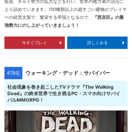
投資、ギルド勢力の拡大などを行い、世界の権力者の頂点に
上り詰めていきます。100種類以上の超すごい建物がプレイヤ
ーの経営次第で、繁栄する帝国となるので、
『西京区』の最
強勢力にのし上がっていきましょう！
今すぐプレイ
詳しくみる
478位
ウォーキング・デッド：サバイバー
社会現象を巻き起こしたTVドラマ『The Walking
Dead』の終末世界で生き残るPC・スマホ向けサバイ
バルMMORPG！