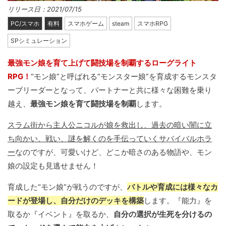
リリース日：2021/07/15
PC/スマホ
有料
スマホゲーム
steam
スマホRPG
SPシミュレーション
最強モン娘を育て上げて闘技場を制覇するローグライト
RPG！
“モン娘”と呼ばれる“モンスター娘”を育成するモンスタ
ーブリーダーとなって、パートナーと共に様々な困難を乗り
越え、
最強モン娘を育て闘技場を制覇
します。
スラム街から主人公ニコルが娘を救出し、過去の暗い闇に立
ち向かい、戦い、謎を解くのを手伝っていくサバイバルホラ
ー
なのですが、可愛いけど、どこか暗さのある物語や、モン
娘の設定も見逃せません！
育成した“モン娘”が戦うのですが、
バトルや育成には様々なカ
ードが登場し、自分だけのデッキを構築
します。『能力』を
取るか『イベント』を取るか、
自分の選択が生死を分けるの