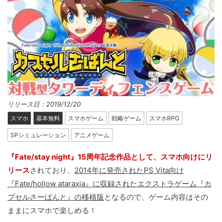
リリース日：2019/12/20
スマホ
基本無料
スマホゲーム
戦略ゲーム
スマホRPG
SPシミュレーション
アニメゲーム
『Fate/stay night』15周年記念作品として、スマホ向けにリ
リース
されており、
2014年に発売されたPS Vita向け
『Fate/hollow ataraxia』に収録されたエクストラゲーム『カ
プセルさーばんと』の移植版
となるので、ゲーム内容はその
ままにスマホで楽しめる！