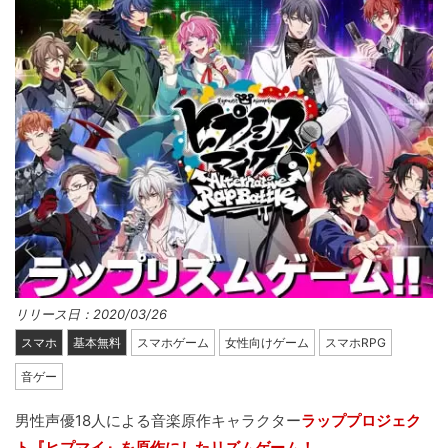
リリース日：2020/03/26
スマホ
基本無料
スマホゲーム
女性向けゲーム
スマホRPG
音ゲー
男性声優18人による音楽原作キャラクター
ラッププロジェク
ト『ヒプマイ』を原作にしたリズムゲーム！