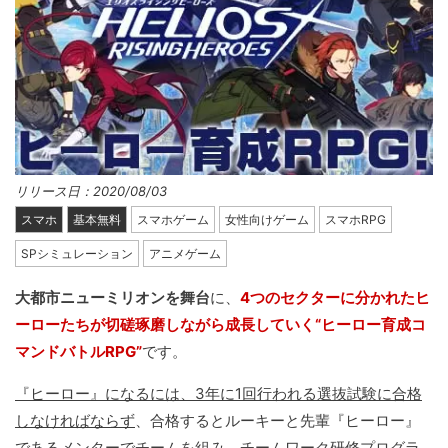
リリース日：2020/08/03
スマホ
基本無料
スマホゲーム
女性向けゲーム
スマホRPG
SPシミュレーション
アニメゲーム
大都市ニューミリオンを舞台
に、
4つのセクターに分かれたヒ
ーローたちが切磋琢磨しながら成長していく“ヒーロー育成コ
マンドバトルRPG”
です。
『ヒーロー』になるには、3年に1回行われる選抜試験に合格
しなければならず
、合格するとルーキーと先輩『ヒーロー』
であるメンターでチームを組み、チームワーク研修プログラ