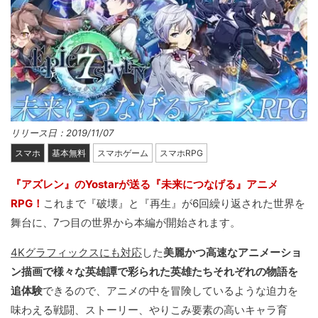
リリース日：2019/11/07
スマホ
基本無料
スマホゲーム
スマホRPG
『アズレン』のYostarが送る『未来につなげる』アニメ
RPG！
これまで『破壊』と『再生』が6回繰り返された世界を
舞台に、7つ目の世界から本編が開始されます。
4Kグラフィックスにも対応
した
美麗かつ高速なアニメーショ
ン描画で様々な英雄譚で彩られた英雄たちそれぞれの物語を
追体験
できるので、アニメの中を冒険しているような迫力を
味わえる戦闘、ストーリー、やりこみ要素の高いキャラ育