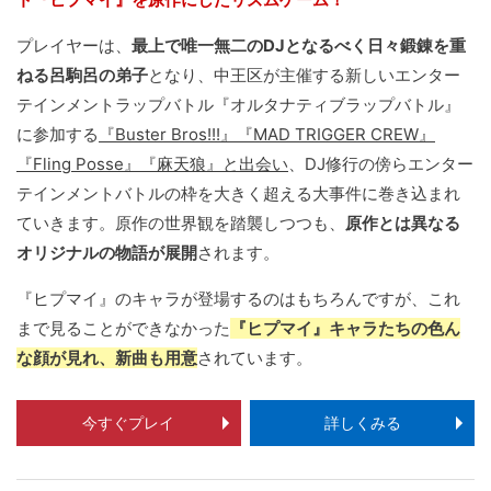
プレイヤーは、
最上で唯一無二のDJとなるべく日々鍛錬を重
ねる呂駒呂の弟子
となり、中王区が主催する新しいエンター
テインメントラップバトル『オルタナティブラップバトル』
に参加する
『Buster Bros!!!』『MAD TRIGGER CREW』
『Fling Posse』『麻天狼』と出会い
、DJ修行の傍らエンター
テインメントバトルの枠を大きく超える大事件に巻き込まれ
ていきます。原作の世界観を踏襲しつつも、
原作とは異なる
オリジナルの物語が展開
されます。
『ヒプマイ』のキャラが登場するのはもちろんですが、これ
まで見ることができなかった
『ヒプマイ』キャラたちの色ん
な顔が見れ、新曲も用意
されています。
今すぐプレイ
詳しくみる