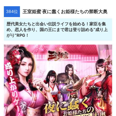
384位
王室姫蜜 夜に蠢くお姫様たちの禁断大奥
歴代美女たちと出会い伝説ライフを始める！家臣を集
め、恋人を作り、国の王にまで君は登り詰める“成り上
がり”RPG！