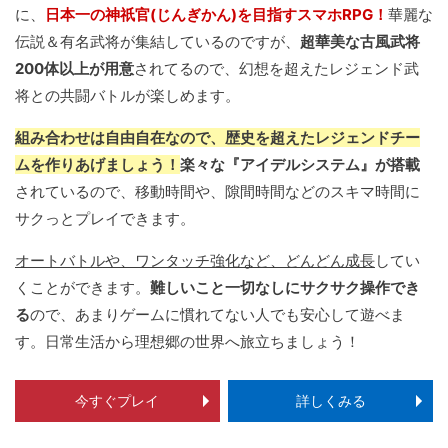
に、
日本一の神祇官(じんぎかん)を目指すスマホRPG！
華麗な
伝説＆有名武将が集結しているのですが、
超華美な古風武将
200体以上が用意
されてるので、幻想を超えたレジェンド武
将との共闘バトルが楽しめます。
組み合わせは自由自在なので、歴史を超えたレジェンドチー
ムを作りあげましょう！
楽々な『アイデルシステム』が搭載
されているので、移動時間や、隙間時間などのスキマ時間に
サクっとプレイできます。
オートバトルや、ワンタッチ強化など、どんどん成長
してい
くことができます。
難しいこと一切なしにサクサク操作でき
る
ので、あまりゲームに慣れてない人でも安心して遊べま
す。日常生活から理想郷の世界へ旅立ちましょう！
今すぐプレイ
詳しくみる