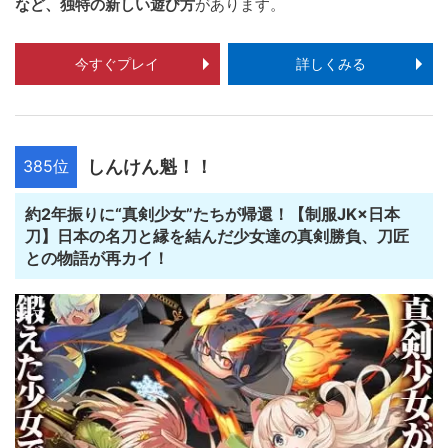
など、独特の新しい遊び方
があります。
今すぐプレイ
詳しくみる
385位
しんけん魁！！
約2年振りに“真剣少女”たちが帰還！【制服JK×日本
刀】日本の名刀と縁を結んだ少女達の真剣勝負、刀匠
との物語が再カイ！