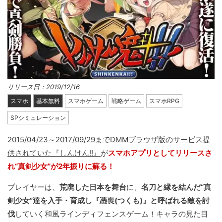
リリース日：2019/12/16
スマホ
基本無料
スマホゲーム
戦略ゲーム
スマホRPG
SPシミュレーション
2015/04/23～2017/09/29までDMMブラウザ版のサービス提
供されていた『しんけん!!』
が
スマホアプリとしてリリースさ
れ“真剣少女”が2年振りに蘇る！
プレイヤーは、
荒廃した日本を舞台
に、
名刀と縁を結んだ“真
剣少女”達を入手・育成し『憑喪(つくも)』と呼ばれる敵を討
伐
していく和風ラインディフェンスゲーム！キャラの見た目