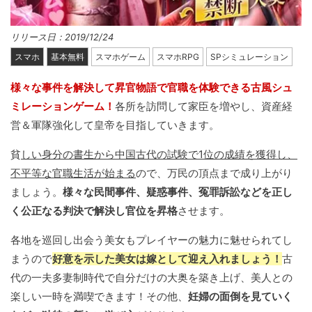
リリース日：2019/12/24
スマホ
基本無料
スマホゲーム
スマホRPG
SPシミュレーション
様々な事件を解決して昇官物語で官職を体験できる古風シュ
ミレーションゲーム！
各所を訪問して家臣を増やし、資産経
営＆軍隊強化して皇帝を目指していきます。
貧
しい身分の書生から中国古代の試験で1位の成績を獲得し、
不平等な官職生活が始まる
ので、万民の頂点まで成り上がり
ましょう。
様々な民間事件、疑惑事件、冤罪訴訟などを正し
く公正なる判決で解決し官位を昇格
させます。
各地を巡回し出会う美女もプレイヤーの魅力に魅せられてし
まうので
好意を示した美女は嫁として迎え入れましょう！
古
代の一夫多妻制時代で自分だけの大奥を築き上げ、美人との
楽しい一時を満喫できます！その他、
妊婦の面倒を見ていく