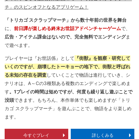
チ」のスピンオフとなるアプリゲーム！
「トリカゴ スクラップマーチ」から数十年前の世界を舞台
に、
前日譚が楽しめる終末お世話アドベンチャーゲーム
で、
広告・アイテム課金はないので、完全無料でエンディング
ま
で遊べます。
プレイヤーは『お世話係』として
『街獣』を観察・研究して
いくのですが、崩壊したトーキョーの地下で、街獣と呼ばれ
る未知の存在を調査
していくことで物語は進行していき、シ
ナリオは、A～Cの3種類ある複数のエンディングで楽しめま
す
。1プレイの時間は短めですが、何度も繰り返し遊ぶことで
没頭
できます。もちろん、本作単体でも楽しめますが「トリ
カゴ スクラップマーチ」を遊んぶことで、物語をより楽しめ
ます。
今すぐプレイ
詳しくみる