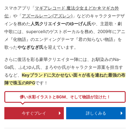
スマホアプリ「
マギアレコード 魔法少女まどか☆マギカ外
伝
」や「
アズールレーン(アズレン)
」などのキャラクターデザ
インを務めた
人気クリエイターのゆーげん氏
や、主題歌・劇
中歌には、supercellのゲストボーカルを務め、2009年にアニ
メ『化物語』のエンディングテーマ『君の知らない物語』を
歌った
やなぎなぎ氏
を迎えています。
さらに復活を彩る豪華クリエイター陣には、お馴染みのNa-
Ga氏、ふむゆん氏、まろやか氏がキャラクター原案を担当す
るなど、
Keyブランドに欠かせない面々が名を連ねた最強の布
陣で珠玉のRPG
です！
儚い水彩イラストとBGM、そして物語が泣けた！
今すぐプレイ
詳しくみる