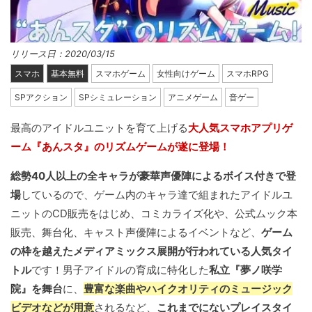
リリース日：2020/03/15
スマホ
基本無料
スマホゲーム
女性向けゲーム
スマホRPG
SPアクション
SPシミュレーション
アニメゲーム
音ゲー
最高のアイドルユニットを育て上げる
大人気スマホアプリゲ
ーム『あんスタ』のリズムゲームが遂に登場！
総勢40人以上の全キャラが豪華声優陣によるボイス付きで登
場
しているので、ゲーム内のキャラ達で組まれたアイドルユ
ニットのCD販売をはじめ、コミカライズ化や、公式ムック本
販売、舞台化、キャスト声優陣によるイベントなど、
ゲーム
の枠を越えたメディアミックス展開が行われている人気タイ
トル
です！男子アイドルの育成に特化した
私立『夢ノ咲学
院』を舞台
に、
豊富な楽曲やハイクオリティのミュージック
ビデオなどが用意
されるなど、
これまでにないプレイスタイ