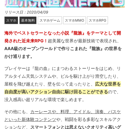
リリース日：2020/04/09
スマホ
基本無料
スマホゲーム
スマホMMO
スマホRPG
海外でベストセラーとなった小説『龍族』をテーマとして開
発された近未来RPG！
超美麗な世界が最新技術で表現され、
AAA級のオープンワールドで作りこまれた『龍族』の世界を
かけ巡ります。
プレイヤーは『龍の血』にまつわるストーリーをはじめ、リ
アルタイム天気システムや、ビルを駆け上がり滑空したり、
屋根を飛び越えたり、壁を伝って走ったりと、
広大な世界を
自由度が高いアクション自由に駆け回ることができる
ので、
没入感高い超リアルな環境で楽しめます。
その他にも、
カーレースや、料理、アイドル、演奏、バスケ
といった新体験コンテンツ
や、戦闘を彩る多彩なスキルアク
ションなど、
スマートフォンとは思えないクオリティ高いグ