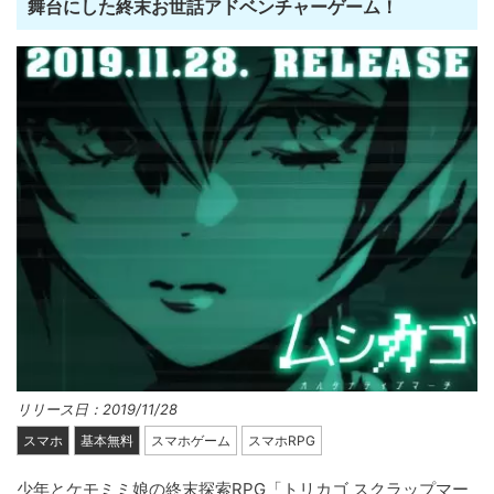
舞台にした終末お世話アドベンチャーゲーム！
リリース日：2019/11/28
スマホ
基本無料
スマホゲーム
スマホRPG
少年とケモミミ娘の終末探索RPG「トリカゴ スクラップマー