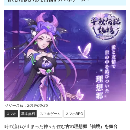
リリース日：2019/06/25
スマホ
基本無料
スマホゲーム
スマホRPG
時の流れが止まった神々が住む
古の理想郷『仙境』を舞台