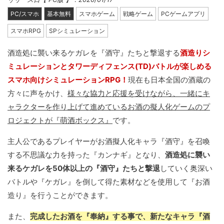
PC/スマホ
基本無料
スマホゲーム
戦略ゲーム
PCゲームアプリ
スマホRPG
SPシミュレーション
酒造処に襲い来るケガレを『酒守』たちと撃退する
酒造りシ
ミュレーションとタワーディフェンス(TD)バトルが楽しめる
スマホ向けシミュレーションRPG！
現在も日本全国の酒蔵の
方々に声をかけ、
様々な協力と応援を受けながら、一緒にキ
ャラクターを作り上げて進めているお酒の擬人化ゲームのプ
ロジェクトが『萌酒ボックス』
です。
主人公であるプレイヤーがお酒擬人化キャラ『酒守』を召喚
する不思議な力を持った『カンナギ』となり、
酒造処に襲い
来るケガレを50体以上の『酒守』たちと撃退
していく奥深い
バトルや『ケガレ』を倒して得た素材などを使用して『お酒
造り』を行うことができます。
また、
完成したお酒を『奉納』する事で、新たなキャラ『酒