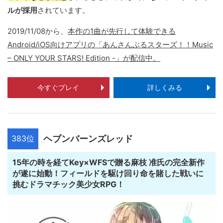
ルが採用
されています。
2019/11/08から、
本作の1曲が先行して体験できる
Android/iOS向けアプリの「あんさんぶるスターズ！！Music
– ONLY YOUR STARS! Edition -」が配信中。
今すぐプレイ
詳しくみる
383位
ヘブンバーンズレッド
15年の時を経てKey×WFSで贈る麻枝 准氏の完全新作
が遂に始動！フィールドを駆け回り命を賭した戦いに
挑むドラマチック美少女RPG！