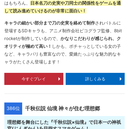
はもちろん、
日本名刀の史実や刀同士の関係性をゲームを通
して読み進めていけるのが非常に面白い！
キャラの細かい部分まで刀の史実を絡めて制作
されバトルに
登場するSDキャラも、アニメ制作会社ピコグラフ監修、8bit
rocketが制作しているので、
かなりこだわりが感じられ、ク
オリティが極めて高い！
しかも、ポチャっとしている女の子
など、キャラバリも豊富なので、愛嬌たっぷりな魅力的なキ
ャラがたくさん登場します！
今すぐプレイ
詳しくみる
386位
千秋伝説 仙境 神々が住む理想郷
理想郷を舞台にした『千秋伝説×仙境』で日本一の神祇
官(じんぎかん)を目指すスマホゲーム！