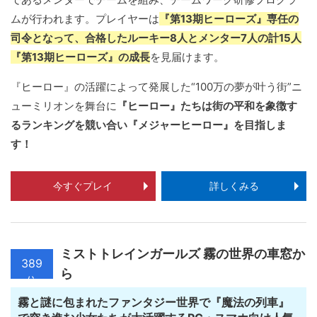
ムが行われます。プレイヤーは
『第13期ヒーローズ』専任の
司令となって、合格したルーキー8人とメンター7人の計15人
『第13期ヒーローズ』の成長
を見届けます。
『ヒーロー』の活躍によって発展した“100万の夢が叶う街”ニ
ューミリオンを舞台に
『ヒーロー』たちは街の平和を象徴す
るランキングを競い合い『メジャーヒーロー』を目指しま
す！
今すぐプレイ
詳しくみる
ミストトレインガールズ 霧の世界の車窓か
389
ら
位
霧と謎に包まれたファンタジー世界で『魔法の列車』