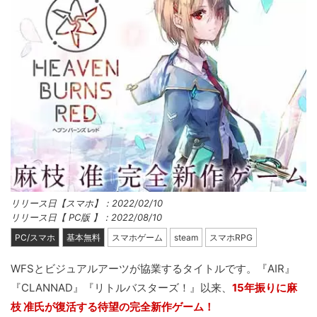
リリース日【スマホ】：2022/02/10
リリース日【 PC版 】：2022/08/10
PC/スマホ
基本無料
スマホゲーム
steam
スマホRPG
WFSとビジュアルアーツが協業するタイトルです。『AIR』
『CLANNAD』『リトルバスターズ！』以来、
15年振りに麻
枝 准氏が復活する待望の完全新作ゲーム！