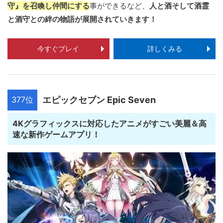
守』を召喚し仲間にする
事ができるなど、
人と酒そして酒霊
と酒守との絆の物語が展開されていきます！
今すぐプレイ
詳しくみる
377位
エピックセブン Epic Seven
4Kグラフィックスに対応したアニメがすごい美麗＆高
速な新作ゲームアプリ！