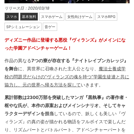
リリース日：2020/03/18
スマホ
基本無料
スマホゲーム
女性向けゲーム
スマホRPG
SPシミュレーション
音ゲー
ディズニー作品に登場する悪役『ヴィランズ』がメインにな
った学園アドベンチャーゲーム！
作品の異なる
7つの寮が存在する『ナイトレイブンカレッジ』
を舞台
に、異世界に召喚された主人公となり、
魔法士養成学
校の問題児だらけの“ヴィランズの魂を持つ”学園生徒達と共に
協力し、元の世界へ帰る方法を探して
いきます。
累計部数は2300万部を突破したマンガ『黒執事』の著作者・
枢やな氏が、本作の原案およびメインシナリオ、そしてキャ
ラクターデザインを担当
しているので、妖しくも美しい『ヴ
ィランズ』の真の姿が描かれる物語をフルボイスで楽しんだ
り、リズムパートとバトルパート、アドベンチャーパートを