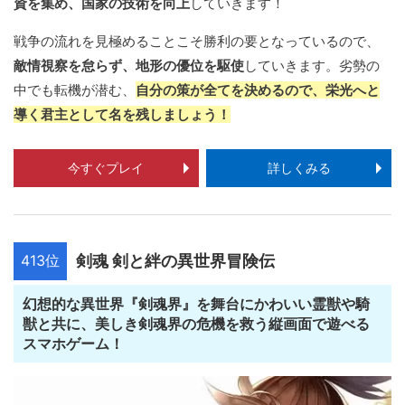
資を集め、国家の技術を向上
していきます！
戦争の流れを見極めることこそ勝利の要となっているので、
敵情視察を怠らず、地形の優位を駆使
していきます。劣勢の
中でも転機が潜む、
自分の策が全てを決めるので、栄光へと
導く君主として名を残しましょう！
今すぐプレイ
詳しくみる
413位
剣魂 剣と絆の異世界冒険伝
幻想的な異世界『剣魂界』を舞台にかわいい霊獣や騎
獣と共に、美しき剣魂界の危機を救う縦画面で遊べる
スマホゲーム！