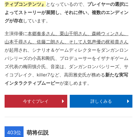
ティブコンテンツ』
となっているので、
プレイヤーの選択に
よってストーリーが展開し、それに伴い、複数のエンディン
グが存在
しています。
主演俳優に
本郷奏多さん、栗山千明さん、森崎ウィンさん、
山本千尋さん、佐藤二朗さん、そして人気声優の梶裕貴さん
が起用され、シナリオ＆ゲームディレクターをダンガンロン
パシリーズの小高和剛氏、プロデューサーをイザナギゲーム
ズ代表の梅田慎介氏、音楽は、ダンガンロンパシリーズ、サ
イコブレイク、killer7など、高田雅史氏が務める
新たな実写
インタラクティブムービー
が楽しめます。
今すぐプレイ
詳しくみる
403位
萌将伝説