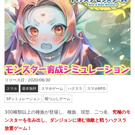
リリース日：2020/06/30
スマホ
基本無料
スマホゲーム
ハクスラ
スマホRPG
SPシミュレーション
暇つぶしゲーム
300種類以上の種族が登場し、種族、現型、二つ名、
究極のモ
ンスターを生み出し、ダンジョンに潜む強敵と戦うハクスラ
放置ゲーム！