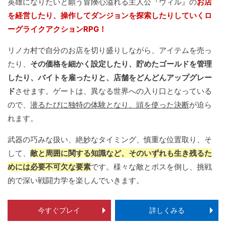
英雄になりたいと願う冒険心溢れる主人公『ウィル』の
お店
を経営したり、操作してダンジョンを探索したりしていくロ
ーグライクアクションRPG！
リノカ村で自分のお店を切り盛りしながら、アイテムを売っ
たり、
その価格を細かく設定したり、貯めたゴールドを管理
したり、バイトを雇ったりと、店舗をどんどんアップグレー
ド
させます。ゲートは、異なる世界への入り口となっている
ので、
潜るたびに独特の体験となり、頭を使った決断
が迫ら
れます。
武器の巧みな扱い、絶妙なタイミング、慎重な位置取り、そ
して、
敵と周囲に関する知識など、そのいずれも生き残るた
めには必要不可欠な要素
です。様々な敵とボスを倒し、挑戦
的で深い戦闘力学を楽しんでいきます。
今すぐプレイ
詳しくみる