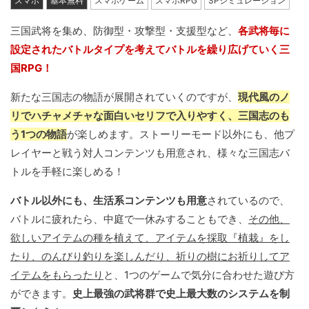
スマホ
基本無料
スマホゲーム
スマホRPG
SPシミュレーション
三国武将を集め、防御型・攻撃型・支援型など、
各武将毎に
設定されたバトルタイプを考えてバトルを繰り広げていく三
国RPG！
新たな三国志の物語が展開されていくのですが、
現代風のノ
リでハチャメチャな面白いセリフで入りやすく、三国志のも
う1つの物語
が楽しめます。ストーリーモード以外にも、他プ
レイヤーと戦う対人コンテンツも用意され、様々な三国志バ
トルを手軽に楽しめる！
バトル以外にも、生活系コンテンツも用意
されているので、
バトルに疲れたら、中庭で一休みすることもでき、
その他、
欲しいアイテムの種を植えて、アイテムを採取『植栽』をし
たり、のんびり釣りを楽しんだり、祈りの樹にお祈りしてア
イテムをもらったり
と、1つのゲームで気分に合わせた遊び方
ができます。
史上最強の武将群で史上最大数のシステムを制