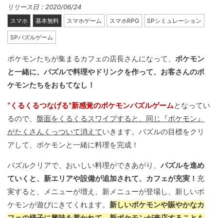
リリース日：2020/06/24
スマホ
基本無料
スマホゲーム
スマホRPG
SPシミュレーション
SPパズルゲーム
ポケモンたちが集まるカフェの店長さんになって、
ポケモン
と一緒に、パズルで料理やドリンクを作って、お客さんのポ
ケモンたちをおもてなし！
“くるくるつなげる”新感覚のポケモンパズルゲーム
となってい
るので、
盤面をくるくるスワイプすると、同じ『ポケモン』
がたくさんくっついて消えて
いきます。パズルの目標をクリ
アして、ポケモンと一緒に料理を完成！
パズルクリアで、おいしい料理ができあがり、
パズルを進め
ていくと、新エリアや設備が追加されて、カフェが充実！
充
実すると、メニューが増え、新メニューが登場し、新しいポ
ケモンが遊びにきてくれます。
新しいポケモンや賑やかなカ
フェの様子に興味を惹かれて、新ポケモンが来店することも