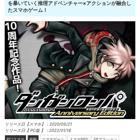
を暴いていく推理アドベンチャー×アクションが融合し
たスマホゲーム！
リリース日【スマホ】：2020/05/21
リリース日【 PC版 】：2022/01/18
PC/スマホ
有料
スマホゲーム
スマホRPG
SPアクション