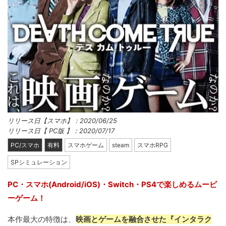
リリース日【スマホ】：2020/06/25
リリース日【 PC版 】：2020/07/17
PC/スマホ
有料
スマホゲーム
steam
スマホRPG
SPシミュレーション
PC・スマホ(Android/iOS)・Switch・PS4で楽しめるムービ
ーゲーム！
本作最大の特徴は、
映画とゲームを融合させた『インタラク