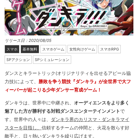
リリース日：2020/08/05
スマホ
基本無料
スマホゲーム
女性向けゲーム
スマホRPG
SPアクション
SPシミュレーション
ダンスとキラートリック(オリジナリティを出せるアピール協
力技)によって、
勝敗を争う競技『ダンキラ』が全世界で大フ
ィーバーが起こりる少年ダンサー育成ゲーム！
ダンキラは、世界中に中継され、
オーディエンスをより多く
魅了した方が勝利する対戦ダンスエンターテインメント
で
す。世界中の人々は、
ダンキラ界のカリスマ・ダンキラマイ
スターを目指し、
信頼するチームの仲間と、火花を散らす好
敵手と、日々熱いダンキラを繰り広げます。