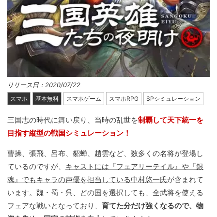
リリース日：2020/07/22
スマホ
基本無料
スマホゲーム
スマホRPG
SPシミュレーション
三国志の時代に舞い戻り、当時の乱世を
制覇して天下統一を
目指す縦型の戦国シミュレーション！
曹操、張飛、呂布、貂蝉、趙雲など、数多くの名将が登場し
ているのですが、
キャストには『フェアリーテイル』や『銀
魂』でもキャラの声優を担当している中村悠一氏
が含まれて
います。魏・蜀・呉、どの国を選択しても、全武将を使える
フェアな戦いとなっており、
育てた分だけ強くなるので、物