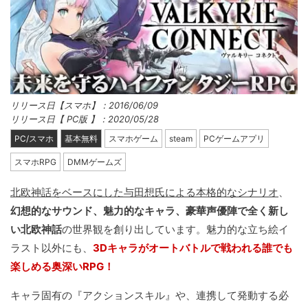
リリース日【スマホ】：2016/06/09
リリース日【 PC版 】：2020/05/28
PC/スマホ
基本無料
スマホゲーム
steam
PCゲームアプリ
スマホRPG
DMMゲームズ
北欧神話をベースにした与田想氏による本格的なシナリオ
、
幻想的なサウンド、魅力的なキャラ、豪華声優陣で全く新し
い北欧神話
の世界観を創り出しています。魅力的な立ち絵イ
ラスト以外にも、
3Dキャラがオートバトルで戦われる誰でも
楽しめる奥深いRPG！
キャラ固有の『アクションスキル』や、連携して発動する必