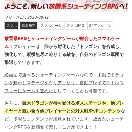
リリース日：2020/08/12
スマホ
基本無料
スマホゲーム
スマホRPG
SPアクション
放置系RPGとシューティングゲームが融合したスマホゲー
ム！
プレイヤーは、
卵から孵化した『ドラゴン』を合成し、
強化して、縦横無尽に迫りくる敵を、自分のドラゴン軍団で
撃退
していきます。
縦画面で遊べるシューティングゲームなので、
手動でドラゴ
ンを動かしステージをクリアしたり、自動プレイでストレス
フリーにゲームを進めたり
していくことも可能です。
さらに、
巨大ドラゴンが待ち受けるボスステージや、他プレ
イヤーと競い合う他プレイヤーとの対人戦/PvPコンテンツ
な
ど、多彩なコンテンツが用意されています。放置系シューテ
ィングRPGを新感覚で楽しむことができます！