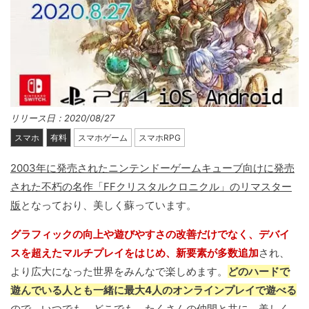
リリース日：2020/08/27
スマホ
有料
スマホゲーム
スマホRPG
2003年に発売されたニンテンドーゲームキューブ向けに発売
された不朽の名作「FFクリスタルクロニクル」のリマスター
版
となっており、美しく蘇っています。
グラフィックの向上や遊びやすさの改善だけでなく、デバイ
スを超えたマルチプレイをはじめ、新要素が多数追加
され、
より広大になった世界をみんなで楽しめます。
どのハードで
遊んでいる人とも一緒に最大4人のオンラインプレイで遊べる
ので、いつでも、どこでも、たくさんの仲間と共に、美しく