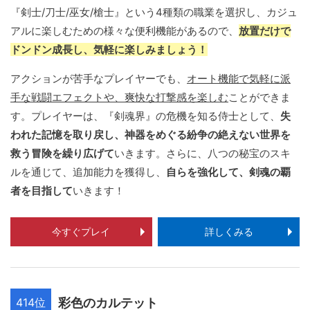
『剣士/刀士/巫女/槍士』という4種類の職業を選択し、カジュ
アルに楽しむための様々な便利機能があるので、
放置だけで
ドンドン成長し、気軽に楽しみましょう！
アクションが苦手なプレイヤーでも、
オート機能で気軽に派
手な戦闘エフェクトや、爽快な打撃感を楽しむ
ことができま
す。プレイヤーは、『剣魂界』の危機を知る侍士として、
失
われた記憶を取り戻し、神器をめぐる紛争の絶えない世界を
救う冒険を繰り広げて
いきます。さらに、八つの秘宝のスキ
ルを通じて、追加能力を獲得し、
自らを強化して、剣魂の覇
者を目指して
いきます！
今すぐプレイ
詳しくみる
414位
彩色のカルテット