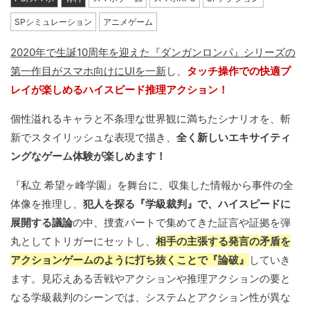
SPシミュレーション
アニメゲーム
2020年で生誕10周年を迎えた『ダンガンロンパ』シリーズの
第一作目がスマホ向けにUIを一新
し、
タッチ操作での快適プ
レイが楽しめるハイスピード推理アクション！
個性溢れるキャラと不条理な世界観に満ちたシナリオを、斬
新でスタイリッシュな表現で描き、
全く新しいエキサイティ
ングなゲーム体験が楽しめます！
『私立 希望ヶ峰学園』を舞台に、収集した情報から事件の全
体像を推理し、
犯人を探る『学級裁判』で、ハイスピードに
展開する議論
の中、捜査パートで集めてきた証言や証拠を弾
丸としてトリガーにセットし、
相手の主張する発言の矛盾を
アクションゲームのように打ち抜くことで『論破』
していき
ます。見応えある舌戦やアクションや推理アクションの要と
なる学級裁判のシーンでは、システムとアクション性が異な