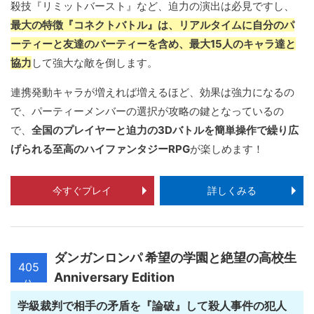
殺技『リミットバースト』など、迫力の演出は必見ですし、
最大の特徴『コネクトバトル』は、リアルタイムに自分のパ
ーティーと友達のパーティーを含め、最大15人のキャラ達と
協力
して強大な敵を倒します。
連携発動キャラが増えれば増えるほど、効果は強力になるの
で、パーティーメンバーの選択が攻略の鍵となっているの
で、
全国のプレイヤーと迫力の3Dバトルを簡単操作で繰り広
げられる至高のハイファンタジーRPG
が楽しめます！
今すぐプレイ
詳しくみる
ダンガンロンパ 希望の学園と絶望の高校生
405
Anniversary Edition
位
学級裁判で相手の矛盾を『論破』して殺人事件の犯人