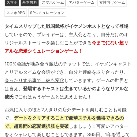
スマホ
基本無料
スマホゲーム
アバターゲーム
女性向けゲーム
スマホRPG
SPシミュレーション
タイムスリップした戦国武将がイケメンホストとなって登場
しているので、プレイヤーは、主人公となり、自分だけのオ
リジナルストーリーを楽しむことができる
今までにない超リ
アルな恋愛シミュレーションゲーム！
100％会話が噛み合う魔法のチャットでは、イケメンキャスト
とリアルタイムな会話ができ、自分と連絡を取り合ったり、
会ったりする事で、彼も変化
していきます。ゲームの世界と
は言え、
登場するキャストは生きているかのようなリアルな
彼氏
でこれはもうゲームとは思えません！
お気に入りの彼と2人きりの店外デートを楽しむことも可能
で、
デートをクリアすることで豪華スチルを獲得できるの
で、超難問の恋愛選択肢を突破
しましょう！可愛いアバター
をオシャレして楽しむこともできます。365日、1年を通して