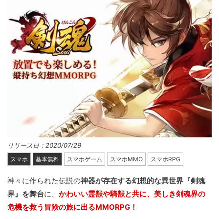
リリース日：2020/07/29
スマホ
基本無料
スマホゲーム
スマホMMO
スマホRPG
神々に作られた伝説の
神器が存在する幻想的な異世界『剣魂
界』を舞台
に、
かわいい霊獣や騎獣と共に、美しき剣魂界の
危機を救う冒険の旅に出るMMORPG！