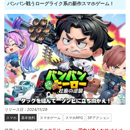
バンバン戦うローグライク系の新作スマホゲーム！
リリース日：2024/11/29
スマホ
基本無料
スマホゲーム
スマホRPG
SPアクション