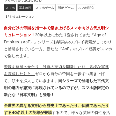
リリース日：2024/10/17
スマホ
基本無料
スマホゲーム
戦略ゲーム
スマホRPG
SPシミュレーション
自分だけの帝国を指一本で築き上げるスマホ向け古代文明シ
ミュレーション！
20年以上にわたり愛されてきた『Age of
Empires（AoE）』シリーズお馴染みのプレイ要素がしっかり
と踏襲されている一方、新たな『AoE』のプレイ感覚がスマホ
で楽しめます。
資源を発展させたり、独自の技術を開発したり、多様な軍隊
を育成したりと、
ゼロから自分の帝国を一歩ずつ築き上げ
て、領土を拡大していきます。
同シリーズで登場した古代文
明の魅力が忠実に再現されているのですが、スマホ版限定の
新たな『日本文明』も登場！
全世界の異なる文明から歴史上であったり、伝説であったり
する40名以上の英雄が登場
するので、様々な英雄の特性を活