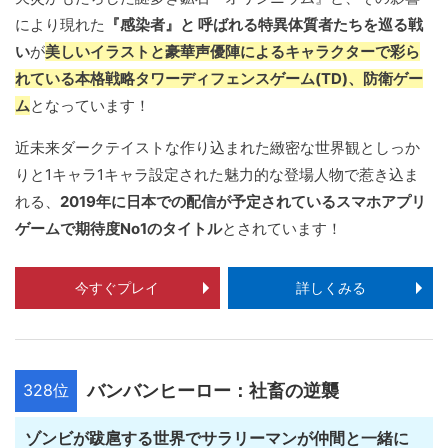
により現れた
『感染者』と 呼ばれる特異体質者たちを巡る戦
い
が
美しいイラストと豪華声優陣によるキャラクターで彩ら
れている本格戦略タワーディフェンスゲーム(TD)、防衛ゲー
ム
となっています！
近未来ダークテイストな作り込まれた緻密な世界観としっか
りと1キャラ1キャラ設定された魅力的な登場人物で惹き込ま
れる、
2019年に日本での配信が予定されているスマホアプリ
ゲームで期待度No1のタイトル
とされています！
今すぐプレイ
詳しくみる
328位
バンバンヒーロー：社畜の逆襲
ゾンビが跋扈する世界でサラリーマンが仲間と一緒に