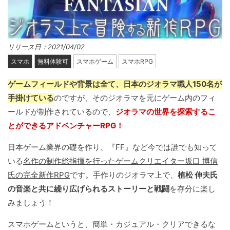
リリース日：2021/04/02
スマホ
無料体験可
スマホゲーム
スマホRPG
ゲームフィールドや背景は全て、日本のジオラマ職人150名が
手掛けている
のですが、そのジオラマを元にゲーム内のフィ
ールドが制作されているので、
ジオラマの世界を探索するこ
とができるアドベンチャーRPG！
日本ゲーム業界の礎を作り、『FF』など今では誰でも知って
いる
名作の制作総指揮を行ったゲームクリエイター坂口 博信
氏の完全新作RPG
です。手作りのジオラマ上で、
植松 伸夫氏
の音楽と共に繰り広げられるストーリーと戦闘
を存分に楽し
みましょう！
スマホゲームというと、簡単・カジュアル・クリアできるな