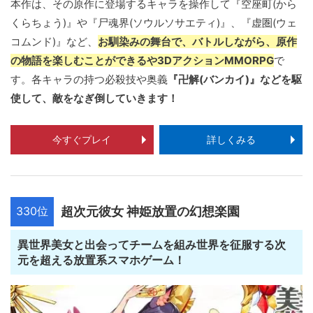
本作は、その原作に登場するキャラを操作して『空座町(から
くらちょう)』や『尸魂界(ソウルソサエティ)』、『虚圏(ウェ
コムンド)』など、
お馴染みの舞台で、バトルしながら、原作
の物語を楽しむことができるや3DアクションMMORPG
で
す。各キャラの持つ必殺技や奥義
『卍解(バンカイ)』などを駆
使して、敵をなぎ倒していきます！
今すぐプレイ
詳しくみる
330位
超次元彼女 神姫放置の幻想楽園
異世界美女と出会ってチームを組み世界を征服する次
元を超える放置系スマホゲーム！