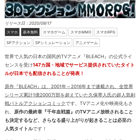
リリース日：2020/09/17
スマホ
基本無料
スマホゲーム
スマホMMO
スマホRPG
SPアクション
SPシミュレーション
アニメゲーム
世界で人気の日本の国民的TVアニメ『BLEACH』の公式ライ
センスを受け
147カ国・地域でサービス提供されていたタイト
ルが日本でも配信されることが発表！
原作『BLEACH』は、2001年～2016年まで連載され、全世界
シリーズ累計1億2000万部を超えていた久保帯人氏の超人気剣
戟バトルアクションコミック
です。TVアニメ化や映画化もさ
れ、
原作の最終章『千年血戦篇』のTVアニメ放映されること
も決定するなど、さらなる盛り上がりが起きることは必至の
人気タイトル
です！