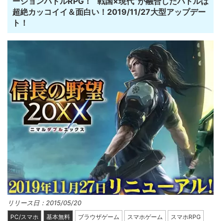
ーションバトルRPG！ “戦国×現代”が融合したバトルは
超絶カッコイイ＆面白い！2019/11/27大型アップデー
ト！
リリース日：2015/05/20
PC/スマホ
基本無料
ブラウザゲーム
スマホゲーム
スマホRPG