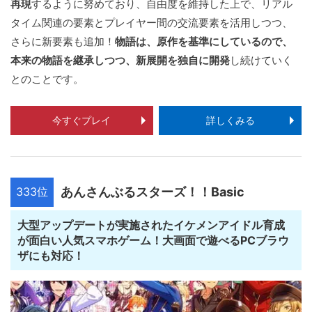
再現
するように努めており、自由度を維持した上で、リアル
タイム関連の要素とプレイヤー間の交流要素を活用しつつ、
さらに新要素も追加！
物語は、原作を基準にしているので、
本来の物語を継承しつつ、新展開を独自に開発
し続けていく
とのことです。
今すぐプレイ
詳しくみる
333位
あんさんぶるスターズ！！Basic
大型アップデートが実施されたイケメンアイドル育成
が面白い人気スマホゲーム！大画面で遊べるPCブラウ
ザにも対応！