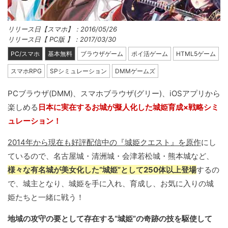
リリース日【スマホ】：2016/05/26
リリース日【 PC版 】：2017/03/30
PC/スマホ
基本無料
ブラウザゲーム
ポイ活ゲーム
HTML5ゲーム
スマホRPG
SPシミュレーション
DMMゲームズ
PCブラウザ(DMM)、スマホブラウザ(グリー)、iOSアプリから
楽しめる
日本に実在するお城が擬人化した城姫育成×戦略シミ
ュレーション！
2014年から現在も好評配信中の『城姫クエスト』を原作
にし
ているので、名古屋城・清洲城・会津若松城・熊本城など、
様々な有名城が美女化した“城姫”として250体以上登場
するの
で、城主となり、城姫を手に入れ、育成し、お気に入りの城
姫たちと一緒に戦う！
地域の攻守の要として存在する“城姫”の奇跡の技を駆使して