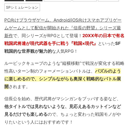
SPシミュレーション
PC向けブラウザゲーム、Android/iOS向けスマホアプリゲー
ムゲームとして配信が開始された『信長の野望』シリーズ最
新作
で、同シリーズがRPGとして登場！
20XX年の日本で有名
戦国武将達が現代武器を手に戦う『戦国×現代』
といった
SF
戦国的な世界観が魅力的
な人気RPG！
ルービックキューブのような“縦横移動”で戦況が変化する戦略
性高いターン制のフォーメーションバトルは、
パズルのよう
に楽しめるので、シンプルながらも奥深く戦略的なバトル展
開
されます。
信長公を始め、歴代武将がマシンガンをブッパする姿など、
他タイトルでは見れないような、見応えあるカットインなど
見るだけでも楽しめる
ので、ちょっと変わった戦国モノがや
りたいという人にはおすすめです！