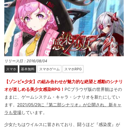
リリース日：2016/08/04
スマホ
基本無料
スマホゲーム
スマホRPG
【ゾンビ×少女】の組み合わせが魅力的な絶望と感動のシナリ
オが楽しめる美少女感染RPG！
PCブラウザ版の世界観はその
ままに、ゲームシステム・キャラ・シナリオを新たにしてい
ます。
2021/05/29に『第二部シナリオ』が公開され、新キャ
ラも登場
しています。
少女たちはウイルスに冒されており、闘うほど『感染度』が