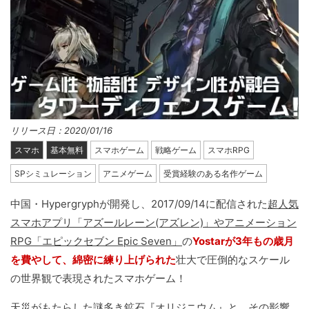
リリース日：2020/01/16
スマホ
基本無料
スマホゲーム
戦略ゲーム
スマホRPG
SPシミュレーション
アニメゲーム
受賞経験のある名作ゲーム
中国・Hypergryphが開発し、2017/09/14に配信された
超人気
スマホアプリ「アズールレーン(アズレン)」やアニメーション
RPG「エピックセブン Epic Seven」
の
Yostarが3年もの歳月
を費やして、綿密に練り上げられた
壮大で圧倒的なスケール
の世界観で表現されたスマホゲーム！
天災がもたらした謎多き鉱石『オリジニウム』と、その影響