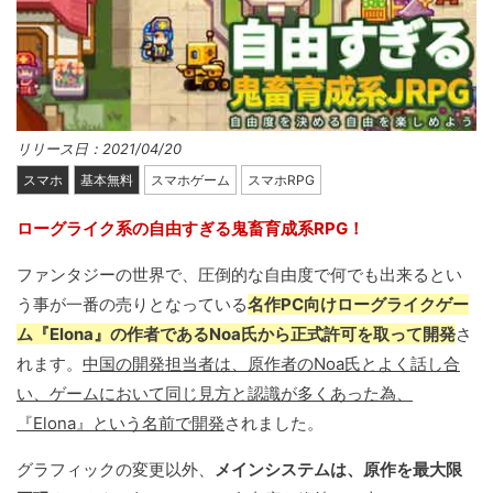
リリース日：2021/04/20
スマホ
基本無料
スマホゲーム
スマホRPG
ローグライク系の自由すぎる鬼畜育成系RPG！
ファンタジーの世界で、圧倒的な自由度で何でも出来るとい
う事が一番の売りとなっている
名作PC向けローグライクゲー
ム『Elona』の作者であるNoa氏から正式許可を取って開発
さ
れます。
中国の開発担当者は、原作者のNoa氏とよく話し合
い、ゲームにおいて同じ見方と認識が多くあった為、
『Elona』という名前で開発
されました。
グラフィックの変更以外、
メインシステムは、原作を最大限