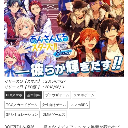
リリース日【スマホ】：2015/04/27
リリース日【 PC版 】：2018/06/11
PC/スマホ
基本無料
ブラウザゲーム
スマホゲーム
TCG／カードゲーム
女性向けゲーム
スマホRPG
SPシミュレーション
DMMゲームズ
300万DLを突破し、様々なメディアミックス展開が行われて