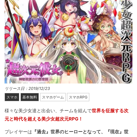
リリース日：2019/12/23
スマホ
基本無料
スマホゲーム
スマホRPG
様々な美少女達と出会い、チームを組んで
世界を征服する次
元と時代を超える美少女超次元RPG！
プレイヤーは
『過去』世界のヒーローとなって、『現在』世