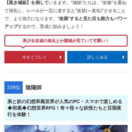
【黒き城姫】を倒して
いきます。“城姫”たちは、“改修”を重ね
て強化し、レベルが一定に達すると“改築(＝進化)”させること
で、より強力になります。
“改築”すると見た目も能力もパワー
アップ
するので、育成に励みましょう！
美少女名城の進化とか開城が見ていて可愛い！
今すぐプレイ
詳しくみる
339位
陰陽師
美と妖の幻想和風世界が人気のPC・スマホで楽しめる
◆和風◆幻想世界RPG！奇々怪々な妖怪たちと百期夜
行を体験！