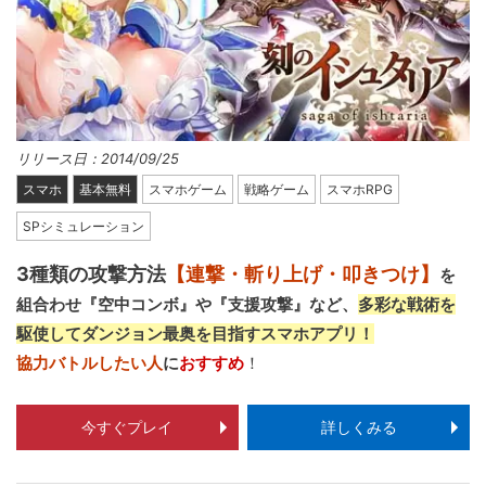
リリース日：2014/09/25
スマホ
基本無料
スマホゲーム
戦略ゲーム
スマホRPG
SPシミュレーション
3種類の攻撃方法
【連撃・斬り上げ・叩きつけ】
を
組合わせ『空中コンボ』や『支援攻撃』など、
多彩な戦術を
駆使してダンジョン最奥を目指すスマホアプリ！
協力バトルしたい人
に
おすすめ
！
今すぐプレイ
詳しくみる