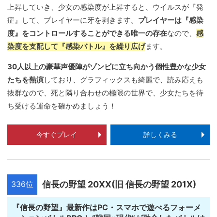
上昇していき、少女の感染度が上昇すると、ウイルスが『発
症』して、プレイヤーに牙を剥きます。
プレイヤーは『感染
度』をコントロールすることができる唯一の存在
なので、
感
染度を支配して『感染バトル』を繰り広げ
ます。
30人以上の豪華声優陣がゾンビに立ち向かう個性豊かな少女
たちを熱演
しており、グラフィックスも綺麗で、読み応えも
抜群なので、死と隣り合わせの極限の世界で、少女たちを待
ち受ける運命を確かめましょう！
今すぐプレイ
詳しくみる
336位
信長の野望 20XX(旧 信長の野望 201X)
『信長の野望』最新作はPC・スマホで遊べるフォーメ