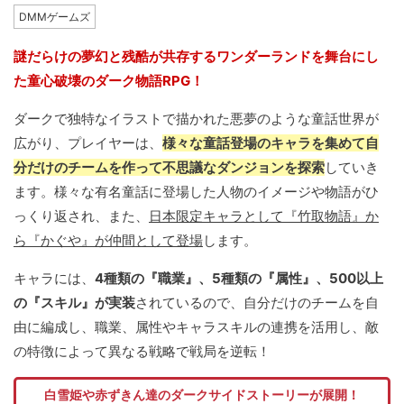
DMMゲームズ
謎だらけの夢幻と残酷が共存するワンダーランドを舞台にし
た童心破壊のダーク物語RPG！
ダークで独特なイラストで描かれた悪夢のような童話世界が
広がり、プレイヤーは、
様々な童話登場のキャラを集めて自
分だけのチームを作って不思議なダンジョンを探索
していき
ます。様々な有名童話に登場した人物のイメージや物語がひ
っくり返され、また、
日本限定キャラとして『竹取物語』か
ら『かぐや』が仲間として登場
します。
キャラには、
4種類の『職業』、5種類の『属性』、500以上
の『スキル』が実装
されているので、自分だけのチームを自
由に編成し、職業、属性やキャラスキルの連携を活用し、敵
の特徴によって異なる戦略で戦局を逆転！
白雪姫や赤ずきん達のダークサイドストーリーが展開！