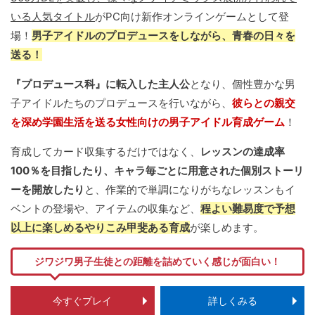
いる人気タイトル
がPC向け新作オンラインゲームとして登
場！
男子アイドルのプロデュースをしながら、青春の日々を
送る！
『プロデュース科』に転入した主人公
となり、個性豊かな男
子アイドルたちのプロデュースを行いながら、
彼らとの親交
を深め学園生活を送る女性向けの男子アイドル育成ゲーム
！
育成してカード収集するだけではなく、
レッスンの達成率
100％を目指したり、キャラ毎ごとに用意された個別ストーリ
ーを開放したり
と、作業的で単調になりがちなレッスンもイ
ベントの登場や、アイテムの収集など、
程よい難易度で予想
以上に楽しめるやりこみ甲斐ある育成
が楽しめます。
ジワジワ男子生徒との距離を詰めていく感じが面白い！
今すぐプレイ
詳しくみる