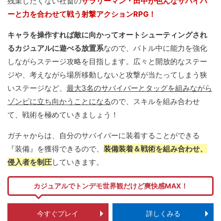
残業したくない社畜の
サラリーマン・田中が色んなサバイバ
ーと力を合わせて戦う射撃アクションRPG！
キャラを操作すれば敵に向かってオートシューティングされ
るカジュアルに遊べる放置系
なので、バトル中に能力を強化
しながらステージ攻略を目指します。広々と開放的なステー
ジや、考えながら場所移動しないと攻撃が当たってしまう狭
いステージなど、
最大3名のサバイバーとタッグを組みながら
ゾンビに立ち向かうことになる
ので、スキルを組み合わせ
て、戦術を極めていきましょう！
ガチャからは、自分のサバイバーに装着することができる
『装備』を獲得できるので、
装備装着＆戦術を組み合わせ、
侵入者を制圧
していきます。
カジュアルでトンデモ世界観だけど爽快感MAX！
今すぐプレイ
詳しくみる