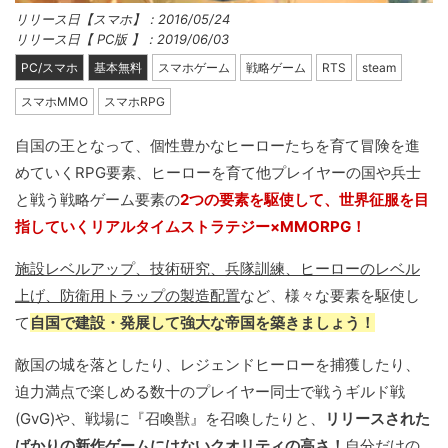
リリース日【スマホ】：2016/05/24
リリース日【 PC版 】：2019/06/03
PC/スマホ
基本無料
スマホゲーム
戦略ゲーム
RTS
steam
スマホMMO
スマホRPG
自国の王となって、個性豊かなヒーローたちを育て冒険を進
めていくRPG要素、ヒーローを育て他プレイヤーの国や兵士
と戦う戦略ゲーム要素の
2つの要素を駆使して、世界征服を目
指していくリアルタイムストラテジー×MMORPG！
施設レベルアップ、技術研究、兵隊訓練、ヒーローのレベル
上げ、防衛用トラップの製造配置
など、様々な要素を駆使し
て
自国で建設・発展して強大な帝国を築きましょう！
敵国の城を落としたり、レジェンドヒーローを捕獲したり、
迫力満点で楽しめる数十のプレイヤー同士で戦うギルド戦
(GvG)や、戦場に『召喚獣』を召喚したりと、
リリースされた
ばかりの新作ゲームにはないクオリティの高さ！
自分だけの