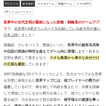
PC/スマホ
基本無料
スマホゲーム
戦略ゲーム
スマホRPG
SPシミュレーション
世界中の古代文明が題材になった防衛・戦略系のゲームアプ
リ
で、
全世界1.4億ダウンロードを記録している超大作が遂に
日本上陸
しました！
源義経、クレオパトラ、曹操といった、
世界中の超有名武将
や伝説の英雄が時空を超えてゲーム内に登場
します！好きな
文明を選択して君主となり、
小さな集落から偉大な自分だけ
の王国を建設
していきます！
360°高精細な3Dグラフィックにより、壮大かつリアルな世界
を完璧に表現された
世界マップには、他プレイヤーの勢力が
点在
しているので、畑を耕して内政を整えたり、兵隊を訓練
して増強したりしながら勢力を強くして、他プレイヤーと同
盟を結び、力を合わせて領土拡張や、
相手領土の資源を奪っ
たり、侵攻に備えたりしながらリアルタイムシミュレーショ