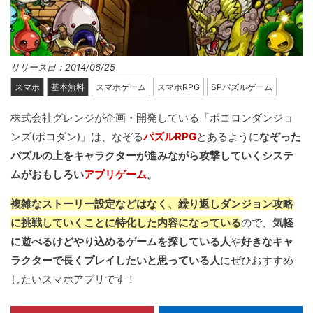
リリース日：2014/06/25
スマホ
基本無料
スマホゲーム
スマホRPG
SPパズルゲーム
株式会社グレンジが企画・開発している「ポコロンダンジョ
ンズ(ポコダン)」は、なぞる
パズルRPG
とあるように
なぞった
パズルの上をキャラクターが進みながら攻撃していくシステ
ムがおもしろい
アプリゲーム
。
複雑なストーリー設定などはなく、繰り返しダンジョン攻略
に挑戦していくことに特化した内容になっている
ので、
気軽
に遊べるけどやり込めるゲームを探している人
や
好きなキャ
ラクターで長くプレイしたいと思っている人
にぜひおすすめ
したいスマホアプリです！