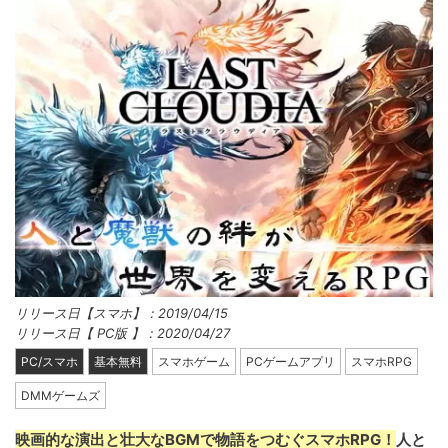
リリース日【スマホ】：2019/04/15
リリース日【 PC版 】：2020/04/27
PC/スマホ
基本無料
スマホゲーム
PCゲームアプリ
スマホRPG
DMMゲームズ
映画的な演出と壮大なBGMで物語をつむぐスマホRPG！
人と