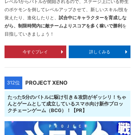
レベル1からバトルが開始されるので、ステージ上にいる野生
のポケモンを倒してレベルアップさせて、新しいスキル/技を
覚えたり、進化したりと、
試合中にキャラクターを育成しな
がら、制限時間内に敵チームよりスコアを多く稼いで勝利
を
目指していきましょう！
今すぐプレイ
詳しくみる
312位
PROJECT XENO
たった5分のバトルに駆け引き＆攻防がギッシリ！ちゃ
んとゲームとして成立しているスマホ向け新作ブロッ
クチェーンゲーム（BCG）！【PR】