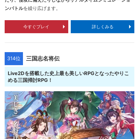
ンバトル
を繰り広げます。
今すぐプレイ
詳しくみる
314位
三国志名将伝
Live2Dを搭載した史上最も美しいRPGとなったやりこ
める三国掃討RPG！