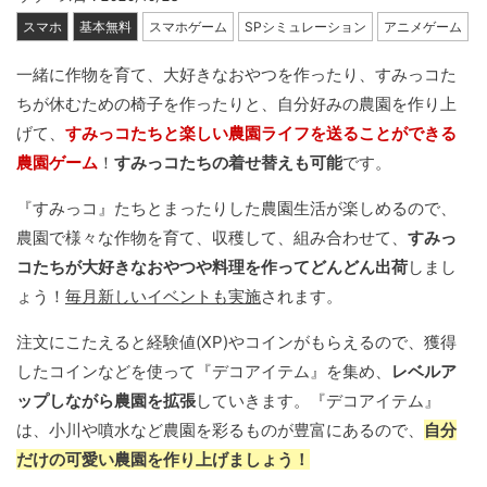
スマホ
基本無料
スマホゲーム
SPシミュレーション
アニメゲーム
一緒に作物を育て、大好きなおやつを作ったり、すみっコた
ちが休むための椅子を作ったりと、自分好みの農園を作り上
げて、
すみっコたちと楽しい農園ライフを送ることができる
農園ゲーム
！
すみっコたちの着せ替えも可能
です。
『すみっコ』たちとまったりした農園生活が楽しめるので、
農園で様々な作物を育て、収穫して、組み合わせて、
すみっ
コたちが大好きなおやつや料理を作ってどんどん出荷
しまし
ょう！
毎月新しいイベントも実施
されます。
注文にこたえると経験値(XP)やコインがもらえるので、獲得
したコインなどを使って『デコアイテム』を集め、
レベルア
ップしながら農園を拡張
していきます。『デコアイテム』
は、小川や噴水など農園を彩るものが豊富にあるので、
自分
だけの可愛い農園を作り上げましょう！