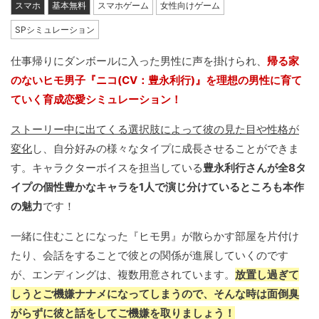
スマホ
基本無料
スマホゲーム
女性向けゲーム
SPシミュレーション
仕事帰りにダンボールに入った男性に声を掛けられ、
帰る家
のないヒモ男子『ニコ(CV：豊永利行)』を理想の男性に育て
ていく育成恋愛シミュレーション！
ストーリー中に出てくる選択肢によって彼の見た目や性格が
変化
し、自分好みの様々なタイプに成長させることができま
す。キャラクターボイスを担当している
豊永利行さんが全8タ
イプの個性豊かなキャラを1人で演じ分けているところも本作
の魅力
です！
一緒に住むことになった『ヒモ男』が散らかす部屋を片付け
たり、会話をすることで彼との関係が進展していくのです
が、エンディングは、複数用意されています。
放置し過ぎて
しうとご機嫌ナナメになってしまうので、そんな時は面倒臭
がらずに彼と話をしてご機嫌を取りましょう！