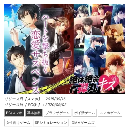
リリース日【スマホ】：2015/09/16
リリース日【 PC版 】：2020/09/02
PC/スマホ
基本無料
ブラウザゲーム
ポイ活ゲーム
スマホゲーム
女性向けゲーム
SPシミュレーション
DMMゲームズ