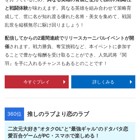
と戦闘体験
が味わえます。異なる英雄を組み合わせて策略育
成して、世に名が知れ渡る優れた名将・美女を集めて、戦国
乱世を縦横無尽に駆け回りましょう！
配信してからの2週間連続でリリースカーニバルイベントが開
催
されます。戦力勝負、奪宝挑戦など、本イベントに参加す
ることで豊かな報酬を受け取ることができ、人気武将『関
羽』を手に入れるチャンスもあるとのことです！
今すぐプレイ
詳しくみる
360位
推しのラブより恋のラブ
二次元大好き“オタクOL”と“最強ギャル”のドタバタ恋
愛百合ゲームがPC・スマホで楽しめる！