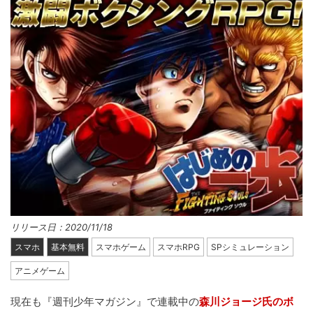
リリース日：2020/11/18
スマホ
基本無料
スマホゲーム
スマホRPG
SPシミュレーション
アニメゲーム
現在も『週刊少年マガジン』で連載中の
森川ジョージ氏のボ