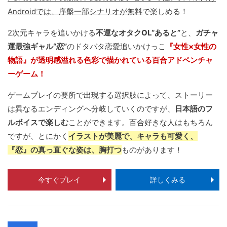
Androidでは、序盤一部シナリオが無料
で楽しめる！
2次元キャラを追いかける
不運なオタクOL“あると”
と、
ガチャ
運最強ギャル“恋”
のドタバタ恋愛追いかけっこ
『女性×女性の
物語』が透明感溢れる色彩で描かれている百合アドベンチャ
ーゲーム！
ゲームプレイの要所で出現する選択肢によって、ストーリー
は異なるエンディングへ分岐していくのですが、
日本語のフ
ルボイスで楽しむ
ことができます。百合好きな人はもちろん
ですが、とにかく
イラストが美麗で、キャラも可愛く、
『恋』の真っ直ぐな姿は、胸打つ
ものがあります！
今すぐプレイ
詳しくみる