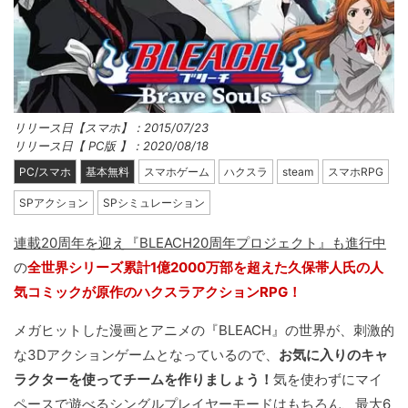
リリース日【スマホ】：2015/07/23
リリース日【 PC版 】：2020/08/18
PC/スマホ
基本無料
スマホゲーム
ハクスラ
steam
スマホRPG
SPアクション
SPシミュレーション
連載20周年を迎え『BLEACH20周年プロジェクト』も進行中
の
全世界シリーズ累計1億2000万部を超えた久保帯人氏の人
気コミックが原作のハクスラアクションRPG！
メガヒットした漫画とアニメの『BLEACH』の世界が、刺激的
な3Dアクションゲームとなっているので、
お気に入りのキャ
ラクターを使ってチームを作りましょう！
気を使わずにマイ
ペースで遊べるシングルプレイヤーモードはもちろん、最大6