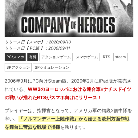
リリース日【スマホ】：2020/09/10
リリース日【 PC版 】：2006/09/11
PC/スマホ
有料
アクションゲーム
スマホゲーム
RTS
steam
SPアクション
SPシミュレーション
2006年9月にPC向けSteam版、2020年2月にiPad版が発売さ
れている、
WW2のヨーロッパにおける連合軍×ナチスドイツ
の戦いが描れたRTSがスマホ向けにリリース！
プレイヤーは、指揮官となって、アメリカ軍の精鋭2個中隊を
率い、
『ノルマンディー上陸作戦』から始まる欧州方面作戦
を舞台に苛烈な戦場で指揮
を執ります。