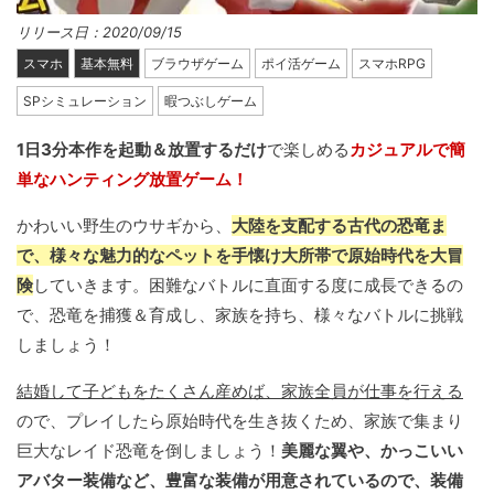
リリース日：2020/09/15
スマホ
基本無料
ブラウザゲーム
ポイ活ゲーム
スマホRPG
SPシミュレーション
暇つぶしゲーム
1日3分本作を起動＆放置するだけ
で楽しめる
カジュアルで簡
単なハンティング放置ゲーム！
かわいい野生のウサギから、
大陸を支配する古代の恐竜ま
で、様々な魅力的なペットを手懐け大所帯で原始時代を大冒
険
していきます。困難なバトルに直面する度に成長できるの
で、恐竜を捕獲＆育成し、家族を持ち、様々なバトルに挑戦
しましょう！
結婚して子どもをたくさん産めば、家族全員が仕事を行える
ので、プレイしたら原始時代を生き抜くため、家族で集まり
巨大なレイド恐竜を倒しましょう！
美麗な翼や、かっこいい
アバター装備など、豊富な装備が用意されているので、装備