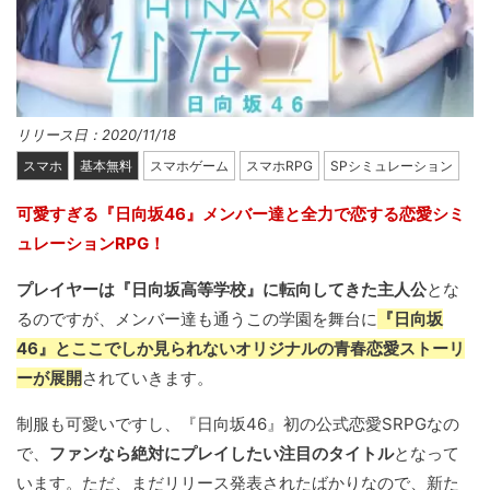
リリース日：2020/11/18
スマホ
基本無料
スマホゲーム
スマホRPG
SPシミュレーション
可愛すぎる『日向坂46』メンバー達と全力で恋する恋愛シミ
ュレーションRPG！
プレイヤーは『日向坂高等学校』に転向してきた主人公
とな
るのですが、メンバー達も通うこの学園を舞台に
『日向坂
46』とここでしか見られないオリジナルの青春恋愛ストーリ
ーが展開
されていきます。
制服も可愛いですし、『日向坂46』初の公式恋愛SRPGなの
で、
ファンなら絶対にプレイしたい注目のタイトル
となって
います。ただ、まだリリース発表されたばかりなので、新た