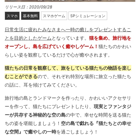
リリース日：2020/09/28
スマホ
基本無料
スマホゲーム
SPシミュレーション
日常生活に疲れたみなさまへ一時の癒しをプレゼントするこ
とを目的としたゲーム
となっています。
猫を集め、旅行地を
オープンし、島を広げていく癒やしゲーム！
猫たちのかわい
らしい姿を観察しているだけで心が癒やされます。
猫たちの日常を観察して、旅をしている猫たちの物語を楽し
むことができる
ので、それぞれ特別な場所に旅立った猫たち
の話に、耳を傾けてみてください。
旅行地の島とランドマークを作ったり、かわいいアクセサリ
ーを作って、猫たちにプレゼントしたり、
現実とファンタジ
ーが共存する神秘的な空の島
の中で、幸せな時間を送る猫た
ちの姿を堪能しましょう！
空の島で戯れる『猫たちとの幸せ
な空間』で癒やしの一時
を過ごしましょう！