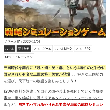
リリース日：2020/12/01
スマホ
基本無料
スマホゲーム
スマホMMO
スマホRPG
SPシミュレーション
三国時代を舞台に『魏・蜀・吴・群』という4属性のどれかに
設定された有名な三国武将・美女が登場
し、好きな三国勢力
を選び、天下統一の物語を楽しみましょう！
資源や食料を調達して自分の城や兵士を強化していく育成要
素や、軍を編成して戦うリアルタイムシミュレーションバト
ル
など、
無料でハマれるやり込み要素が満載の戦略シミュレ