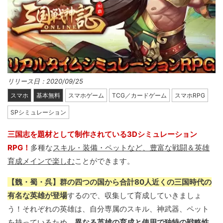
リリース日：2020/09/25
スマホ
基本無料
スマホゲーム
TCG／カードゲーム
スマホRPG
SPシミュレーション
三国志を題材として制作されている3Dシミュレーション
RPG！
多種な
スキル・装備・ペットなど、豊富な戦闘＆英雄
育成メインで楽しむ
ことができます。
【魏・蜀・呉】群の四つの国から合計80人近くの三国時代の
有名な英雄が登場
するので、収集して育成していきましょ
う！それぞれの英雄は、自分専属のスキル、神武器、ペット
を持っているため、
異なる英雄の育成と使用で独特の戦略性