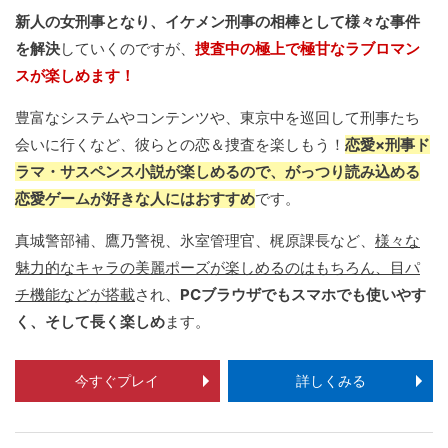
新人の女刑事となり、イケメン刑事の相棒として様々な事件
を解決
していくのですが、
捜査中の極上で極甘なラブロマン
スが楽しめます！
豊富なシステムやコンテンツや、東京中を巡回して刑事たち
会いに行くなど、彼らとの恋＆捜査を楽しもう！
恋愛×刑事ド
ラマ・サスペンス小説が楽しめるので、がっつり読み込める
恋愛ゲームが好きな人にはおすすめ
です。
真城警部補、鷹乃警視、氷室管理官、梶原課長など、
様々な
魅力的なキャラの美麗ポーズが楽しめるのはもちろん、目パ
チ機能などが搭載
され、
PCブラウザでもスマホでも使いやす
く、そして長く楽しめ
ます。
今すぐプレイ
詳しくみる