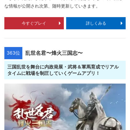
な情報が公開され次第、随時更新していきます。
今すぐプレイ
詳しくみる
363位
乱世名君〜烽火三国志〜
三国乱世を舞台に内政発展・武将＆軍馬育成でリアル
タイムに戦場を制圧していくゲームアプリ！