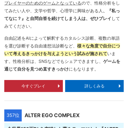
プレイヤーのためのゲームとなっている
ので、性格分析をし
てみたい人や、文学や哲学、心理学に興味がある人
、『私っ
てなに？』と自問自答を続けてしまう人は、ぜひプレイ
して
みてください。
自由記述をAIによって解釈するカタルシス診断、複数の単語
を選び診断する自由連想法診断など、
様々な角度で自分につ
いて考えるきっかけを与えようという試みが施されて
いま
す。性格分析は、SNSなどでもシェアできますし、
ゲームを
通じて自分を見つめ直すきっかけ
にもなります。
今すぐプレイ
詳しくみる
357位
ALTER EGO COMPLEX