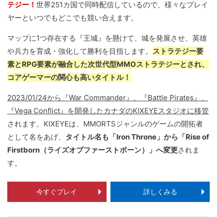
テジー！
世界251カ国で同時配信しているので、様々なプレイ
ヤーといつでもどこでも競い合えます。
マップに1つ存在する『王城』を懸けて、城を発展させ、英雄
や兵力を育成・強化して勝利を目指します。
ストラテジー要
素とRPG要素が融合した次世代型MMOストラテジーとされ、
コアゲーマーの関心も高いタイトル！
2023/01/24から『War Commander』、『Battle Pirates』、
『Vega Conflict』を開発したカナダのKIXEYEスタジオに移管
されます。KIXEYEは、MMORTSジャンルのゲームの開拓者
として名をあげ、
タイトル名も「Iron Throne」から「Rise of
Firstborn（ライズオブファーストボーン）」へ変更
されま
す。
今すぐプレイ
詳しくみる