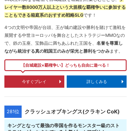
レイヤー数8000万人以上という大規模な覇権争いに参加する
こともできる箱庭系のおすすめ戦略SLG
です！
4つの文明や帝国が台頭、王が城の建設や勝利を賭けて激戦を
展開する中世ヨーロッパを舞台としたストラテジーMMOなの
で、鉄の玉座、宝飾品に満ちあふれた王国を、
名誉を尊重し
ながら統治する真の戦国王のみが栄光と勝利をつかみ
ます。
【自城建設×覇権争い】どっちも自由に遊べる！
今すぐプレイ
詳しくみる
281位
クラッシュオブキングス(クラキン CoK)
キングとなって最強の帝国を作るモンスター級のスト