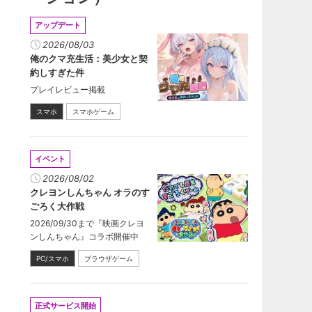
アップデート
2026/08/03
俺のクマ充生活：美少女と契
約しすぎた件
プレイレビュー掲載
スマホ
スマホゲーム
イベント
2026/08/02
クレヨンしんちゃん オラのす
ごろく大作戦
2026/09/30まで『映画クレヨ
ンしんちゃん』コラボ開催中
PC/スマホ
ブラウザゲーム
正式サービス開始