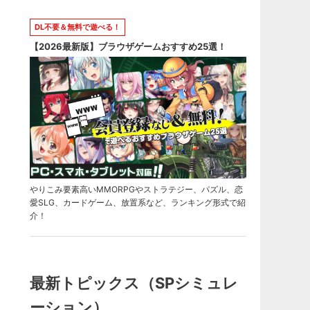
DL不要＆無料で遊べる！
【2026最新版】ブラウザゲームおすすめ25選！
やりこみ要素高いMMORPGやストラテジー、パズル、恋
愛SLG、カードゲーム、放置系など、ランキング形式で紹
介！
最新トピックス（SPシミュレ
ーション）