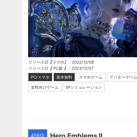
リリース日【スマホ】：2022/12/08
リリース日【 PC版 】：2023/12/07
PC/スマホ
基本無料
スマホゲーム
アバターゲー
女性向けゲーム
SPシミュレーション
Hero Emblems II
456位