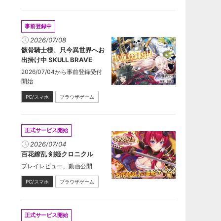
事前登録中
2026/07/08
骸骨騎士様、只今異世界へお
出掛け中 SKULL BRAVE
2026/07/04から事前登録受付
開始
PC/スマホ
ブラウザゲーム
正式サービス開始
2026/07/04
百花繚乱 剣姫クロニクル
プレイレビュー、動画公開
PC/スマホ
ブラウザゲーム
正式サービス開始