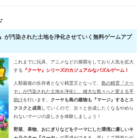
ド
』が汚染された土地を浄化させていく無料ゲームアプ
これまでに玩具、アニメなどの展開をしており人気を拡大
する
『クーヤ』シリーズのカジュアルなパズルゲーム！
人類最後の生存者となり精霊王となって、
島の精霊『クー
ヤ』が汚染された土地を浄化し、雄大な島々へと変える手
助け
を行います。
クーヤも島の建物も『マージ』するとス
クスクと成長
していくので、次々と合成したくなるやめら
れないマージの楽しさを体験しましょう！
野菜、果物、おにぎりなどをテーマにした環境に優しいキ
ャラクター『クーヤ』
の育成ができる、楽しくて簡単なゲ