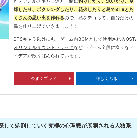
たデフォルメキャラ達と一緒に
釣りしたり、泳いだり、卓
球したり、ボクシングしたり、花火したりと島でBTSとた
くさんの思い出を作れる
ので、島をデコって、自分だけの
島を作り上げていきましょう！
BTSキャラ以外にも、
ゲーム内BGMとして使用されるOST/
オリジナルサウンドトラック
など、ゲーム全般に様々なア
イデアが散りばめられています。
今すぐプレイ
詳しくみる
を探して処刑していく究極の心理戦が展開される人狼系