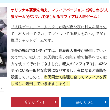
オリジナル要素を備え、マフィアバージョンで楽しめる“人
狼ゲーム”がスマホで楽しめるマフィア版人狼ゲーム！
『人狼ゲーム』は、人に扮した狼が夜な夜な村人を襲うの
で、村人同士で協力してウソついてる犯人をみんなで探す
推理チャットゲーム
です。
本作の
舞台“42シティ”では、連続殺人事件が発生
していた
のですが、犯人は、先天的に高い知能と嘘で相手を欺く能
力を使って行われてきました。
犯人の“マフィア”は、42シ
ティにいる一般的な市民になりすまし、夜になると市民を
殺害
しているので、
市民同士で推理し合ってマフィアを探
し出し、処刑していきまましょう！
ン
今すぐプレイ
詳しくみる