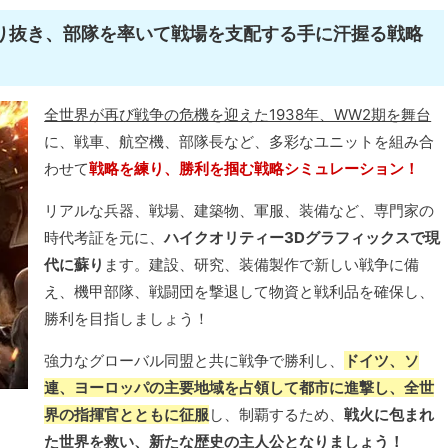
り抜き、部隊を率いて戦場を支配する手に汗握る戦略
全世界が再び戦争の危機を迎えた1938年、WW2期を舞台
に、戦車、航空機、部隊長など、多彩なユニットを組み合
わせて
戦略を練り、勝利を掴む戦略シミュレーション！
リアルな兵器、戦場、建築物、軍服、装備など、専門家の
時代考証を元に、
ハイクオリティー3Dグラフィックスで現
代に蘇り
ます。建設、研究、装備製作で新しい戦争に備
え、機甲部隊、戦闘団を撃退して物資と戦利品を確保し、
勝利を目指しましょう！
強力なグローバル同盟と共に戦争で勝利し、
ドイツ、ソ
連、ヨーロッパの主要地域を占領して都市に進撃し、全世
界の指揮官とともに征服
し、制覇するため、
戦火に包まれ
た世界を救い、新たな歴史の主人公となりましょう！