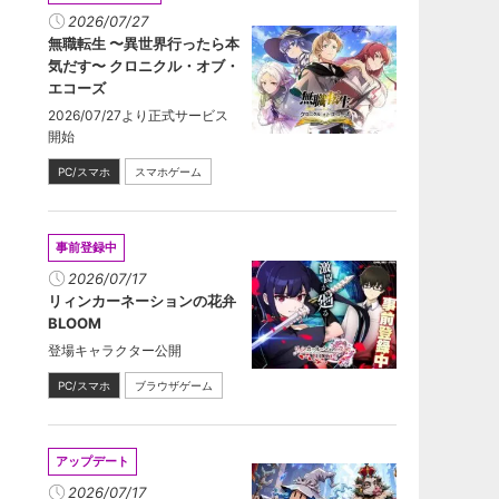
2026/07/27
無職転生 〜異世界行ったら本
気だす〜 クロニクル・オブ・
エコーズ
2026/07/27より正式サービス
開始
PC/スマホ
スマホゲーム
事前登録中
2026/07/17
リィンカーネーションの花弁
BLOOM
登場キャラクター公開
PC/スマホ
ブラウザゲーム
アップデート
2026/07/17