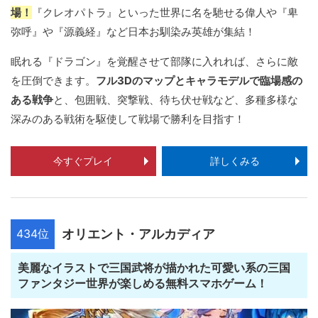
場！
『クレオパトラ』といった世界に名を馳せる偉人や『卑
弥呼』や『源義経』など日本お馴染み英雄が集結！
眠れる『ドラゴン』を覚醒させて部隊に入れれば、さらに敵
を圧倒できます。
フル3Dのマップとキャラモデルで臨場感の
ある戦争
と、包囲戦、突撃戦、待ち伏せ戦など、多種多様な
深みのある戦術を駆使して戦場で勝利を目指す！
今すぐプレイ
詳しくみる
434位
オリエント・アルカディア
美麗なイラストで三国武将が描かれた可愛い系の三国
ファンタジー世界が楽しめる無料スマホゲーム！