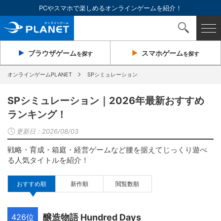
PCやスマホで楽しめるオンラインゲームを紹介！
ブラウザ
ゲーム
スマホ
ゲーム
を探す
を探す
オンラインゲームPLANET
SPシミュレーション
SPシミュレーション｜2026年最新おすすめ
ランキング！
更新日：
2026/08/03
戦略・育成・箱庭・経営ゲームなど腰を据えてじっくり遊べ
る人気タイトルを紹介！
おすすめ順
新作順
閲覧数順
426位
醸造物語 Hundred Days