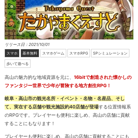
リリース日：2021/10/01
スマホ
基本無料
スマホゲーム
スマホRPG
SPシミュレーション
歩いて遊べる
高山の魅力的な地域資源を元に、
16bitで創造された懐かしの
ファンタジー世界で少年が冒険する地方創生RPG！
岐阜・高山市の観光名所・イベント・名物・名産品、そし
て、実在する店舗や観光施設約40店舗が登場
する位置情報系
のRPGです。プレイヤーも便利に楽しめ、高山の店舗に貢献
することにもなります！
プレイヤーも便利に楽しめ、高山の店舗に貢献することにも