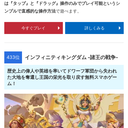
は『タップ』と『ドラッグ』操作のみでプレイ可能というシ
ンプルで直感的な操作方法
で遊べます。
今すぐプレイ
詳しくみる
433位
インフィニティキングダム -諸王の戦争-
歴史上の偉人や英雄を率いてドワーフ軍団から失われ
た大地を奪還し王国の栄光を取り戻す無料スマホゲー
ム！