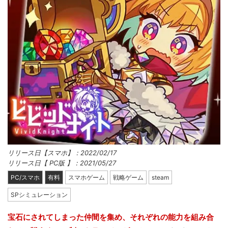
リリース日【スマホ】：2022/02/17
リリース日【 PC版 】：2021/05/27
PC/スマホ
有料
スマホゲーム
戦略ゲーム
steam
SPシミュレーション
宝石にされてしまった仲間を集め、それぞれの能力を組み合