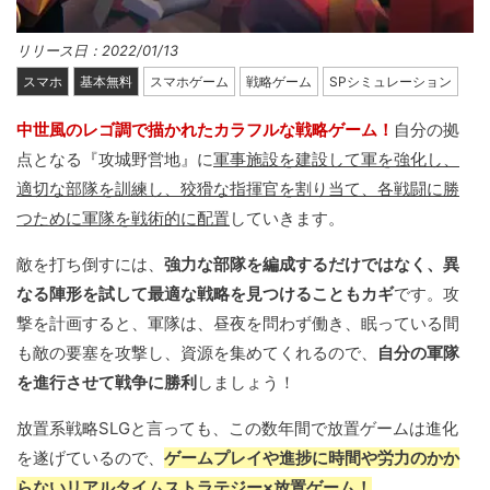
リリース日：2022/01/13
スマホ
基本無料
スマホゲーム
戦略ゲーム
SPシミュレーション
中世風のレゴ調で描かれたカラフルな戦略ゲーム！
自分の拠
点となる『攻城野営地』に
軍事施設を建設して軍を強化し、
適切な部隊を訓練し、狡猾な指揮官を割り当て、各戦闘に勝
つために軍隊を戦術的に配置
していきます。
敵を打ち倒すには、
強力な部隊を編成するだけではなく、異
なる陣形を試して最適な戦略を見つけることもカギ
です。攻
撃を計画すると、軍隊は、昼夜を問わず働き、眠っている間
も敵の要塞を攻撃し、資源を集めてくれるので、
自分の軍隊
を進行させて戦争に勝利
しましょう！
放置系戦略SLGと言っても、この数年間で放置ゲームは進化
を遂げているので、
ゲームプレイや進捗に時間や労力のかか
らないリアルタイムストラテジー×放置ゲーム！