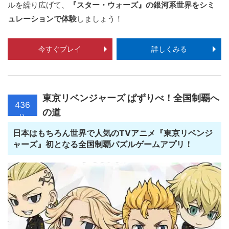
ルを繰り広げて、
『スター・ウォーズ』の銀河系世界をシミ
ュレーションで体験
しましょう！
今すぐプレイ
詳しくみる
東京リベンジャーズ ぱずりべ！全国制覇へ
436
の道
位
日本はもちろん世界で人気のTVアニメ『東京リベンジ
ャーズ』初となる全国制覇パズルゲームアプリ！