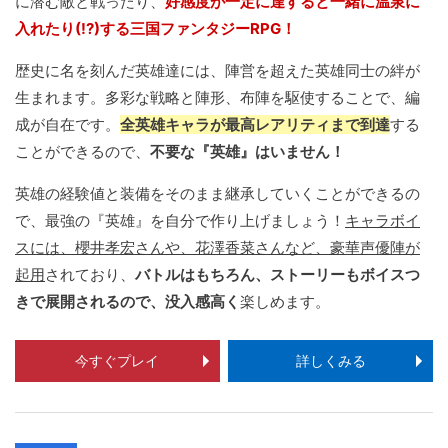
に潜む敵と戦ったり、
好感度が一定に達すると一緒に温泉に
入れたり(!?)する三国ファンタジーRPG！
歴史に名を刻んだ英雄達には、陣営を超えた英雄同士の絆が
生まれます。多彩な戦略と陣形、布陣を駆使することで、編
成が自在です。
全英雄キャラが最高レアリティまで到達
する
ことができるので、
不要な『英雄』はいません！
英雄の経験値と装備をそのまま継承していくことができるの
で、最強の『英雄』を自分で作り上げましょう！
キャラボイ
スには、櫻井孝宏さんや、花澤香菜さんなど、豪華声優陣が
起用
されており、
バトルはもちろん、ストーリーもボイスつ
きで展開されるので、没入感高く
楽しめます。
今すぐプレイ
詳しくみる