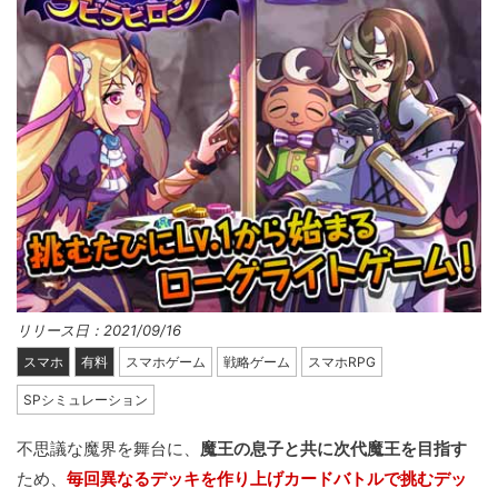
リリース日：2021/09/16
スマホ
有料
スマホゲーム
戦略ゲーム
スマホRPG
SPシミュレーション
不思議な魔界を舞台に、
魔王の息子と共に次代魔王を目指す
ため、
毎回異なるデッキを作り上げカードバトルで挑むデッ