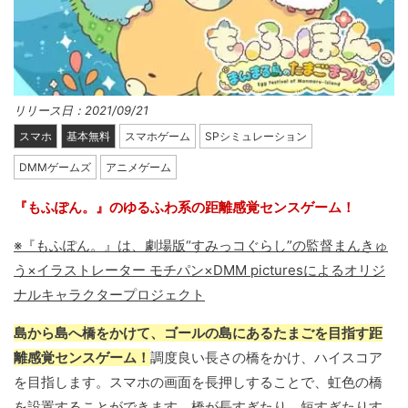
リリース日：2021/09/21
スマホ
基本無料
スマホゲーム
SPシミュレーション
DMMゲームズ
アニメゲーム
『もふぽん。』のゆるふわ系の距離感覚センスゲーム！
※『もふぽん。』は、劇場版“すみっコぐらし”の監督まんきゅ
う×イラストレーター モチパン×DMM picturesによるオリジ
ナルキャラクタープロジェクト
島から島へ橋をかけて、ゴールの島にあるたまごを目指す距
離感覚センスゲーム！
調度良い長さの橋をかけ、ハイスコア
を目指します。スマホの画面を長押しすることで、虹色の橋
を設置することができます。橋が長すぎたり、短すぎたりす