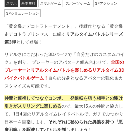
スマホ
基本無料
スマホゲーム
スポーツゲーム
SPアクション
SPシミュレーション
「黄金爆走デコトラトーナメント」、後継作となる「黄金爆
走デコトラプリンセス」に続く
リアルタイムバトルシリーズ
第3弾
として登場！
リアルさにこだわった3Dパーツで『自分だけのカスタムバイ
ク』を創り、 プレーヤーのアバターと組み合わせて、
全国の
プレーヤーとリアルタイムバトルを楽しめるリアルタイム3D
バイクバトルゲーム！
自らの分身となるアバターの強化＆カ
スタマイズも可能です。
仲間と連携してつなぐコンボ、一発逆転を狙う相手との駆け
引きがスリリングに楽しめる
ので、最大15人の仲間と協力し
て、1日4回のリアルタイムレイドバトルで、ガチでぶつかり
日本一を目指します。
それぞれに秘められた奥義を持つ『悪
魔召喚』を駆使してバトルを制しましょう！