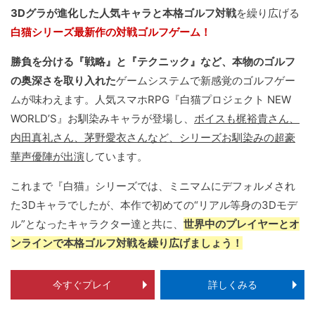
3Dグラが進化した人気キャラと本格ゴルフ対戦
を繰り広げる
白猫シリーズ最新作の対戦ゴルフゲーム！
勝負を分ける『戦略』と『テクニック』など、本物のゴルフ
の奥深さを取り入れた
ゲームシステムで新感覚のゴルフゲー
ムが味わえます。人気スマホRPG『白猫プロジェクト NEW
WORLD’S』お馴染みキャラが登場し、
ボイスも梶裕貴さん、
内田真礼さん、茅野愛衣さんなど、シリーズお馴染みの超豪
華声優陣が出演
しています。
これまで『白猫』シリーズでは、ミニマムにデフォルメされ
た3Dキャラでしたが、本作で初めての“リアル等身の3Dモデ
ル”となったキャラクター達と共に、
世界中のプレイヤーとオ
ンラインで本格ゴルフ対戦を繰り広げましょう！
今すぐプレイ
詳しくみる