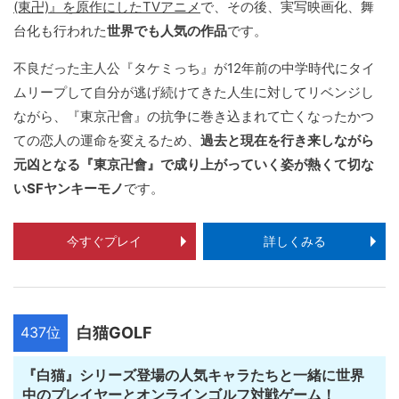
(東卍)』を原作にしたTVアニメ
で、その後、実写映画化、舞
台化も行われた
世界でも人気の作品
です。
不良だった主人公『タケミっち』が12年前の中学時代にタイ
ムリープして自分が逃げ続けてきた人生に対してリベンジし
ながら、『東京卍會』の抗争に巻き込まれて亡くなったかつ
ての恋人の運命を変えるため、
過去と現在を行き来しながら
元凶となる『東京卍會』で成り上がっていく姿が熱くて切な
いSFヤンキーモノ
です。
今すぐプレイ
詳しくみる
437位
白猫GOLF
『白猫』シリーズ登場の人気キャラたちと一緒に世界
中のプレイヤーとオンラインゴルフ対戦ゲーム！