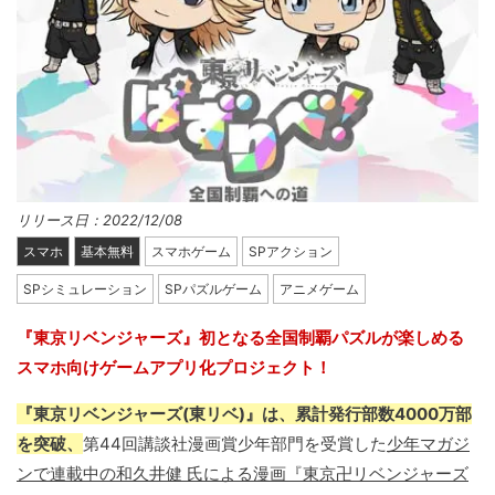
リリース日：2022/12/08
スマホ
基本無料
スマホゲーム
SPアクション
SPシミュレーション
SPパズルゲーム
アニメゲーム
『東京リベンジャーズ』初となる全国制覇パズルが楽しめる
スマホ向けゲームアプリ化プロジェクト！
『東京リベンジャーズ(東リベ)』は、累計発行部数4000万部
を突破、
第44回講談社漫画賞少年部門を受賞した
少年マガジ
ンで連載中の和久井健 氏による漫画『東京卍リベンジャーズ