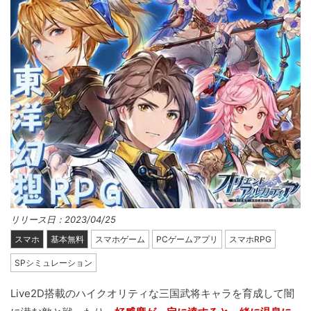
リリース日：2023/04/25
スマホ
基本無料
スマホゲーム
PCゲームアプリ
スマホRPG
SPシミュレーション
Live2D搭載のハイクオリティな三国武将キャラを育成して闇