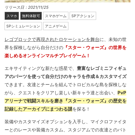
リリース日：2021/11/25
スマホ
無料体験可
スマホゲーム
SPアクション
SPシミュレーション
アニメゲーム
レゴブロックで再現されたロケーションを舞台
に、未知の世
界を探検しながら自分だけの
『スター・ウォーズ』の世界を
楽しめるオンラインマルチプレイゲーム！
エキサイティングな新たな惑星で、
豊富なレゴミニフィギュ
アのパーツを使って自分だけのキャラを作成＆カスタマイズ
できます。友達とチームを組んでトロピカルな島を探検しな
がら、クエストをクリアし楽しい新キャラ達と出会い、
PvP
アリーナで戦闘スキルを磨き『スター・ウォーズ』の歴史を
記録したアーカイブにまつわる謎
を探る！
装備やカスタマイズオプションを入手し、マイクロファイタ
ーとのレースや装備カスタム、スタジアムでの友達とのバト