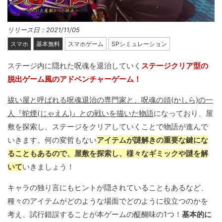
リリース日：2021/11/05
スマホ
基本無料
スマホゲーム
SPシミュレーション
ステージ内に隠れた呪魂を退治していく
ステージクリア型の
脱出ゲーム風のアドベンチャーゲーム！
祓い屋と呼ばれる呪魂退治の専門家と、呪魂の頭(かしら)の一
人『蛇煙(じゃえん)』との戦いを描いた物語
になっており、屋
敷を探索し、ステージをクリアしていくことで物語が進んで
いきます。何の変哲もない
アイテムが謎解きの重要な鍵にな
ることもあるので、屋敷を探索し、様々なギミックや謎を解
いて
いきましょう！
キャラの独り言にもヒントが隠されていることもあるなど、
種々のアイテムがどのような場面でどのように役立つのかを
考え、試行錯誤することが本ゲームの醍醐味の1つ！
基本的に