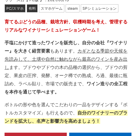
PC/スマホ
有料
スマホゲーム
steam
SPシミュレーション
育てるぶどうの品種、栽培方針、収穫時期を考え、管理する
リアルなワイナリーシミュレーションゲーム！
手塩にかけて造ったワインを販売し、自分の会社『ワイナリ
ー』を大きく経営要素
もあります。
カギとなる季節や天候を
先読みして、土壌や自然に触れながら最高のワインを産み出
し
ます。ブドウやブドウの木の品種の選択から、ブドウの剪
定、果皮の圧搾、発酵、オーク樽での熟成、ろ過、最後に瓶
詰め、ラベル貼り、市場での販売まで、
ワイン造りの全工程
を本作を通じて学べます。
ボトルの形や色を選んでこだわりの一品をデザインする『ボ
トルカスタマイズ』も行えるので、
自分のワイナリーのブラ
ンドを拡大し、名声と影響力を高めましょう！