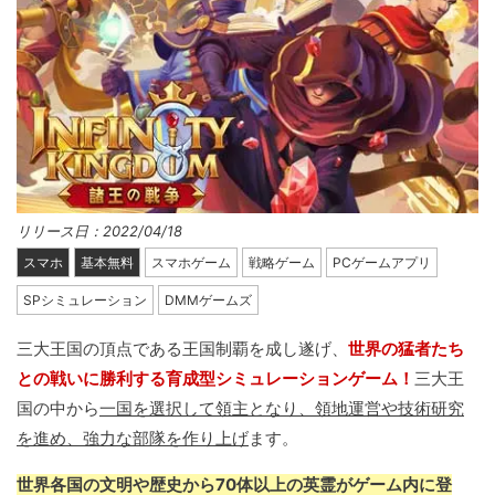
リリース日：2022/04/18
スマホ
基本無料
スマホゲーム
戦略ゲーム
PCゲームアプリ
SPシミュレーション
DMMゲームズ
三大王国の頂点である王国制覇を成し遂げ、
世界の猛者たち
との戦いに勝利する育成型シミュレーションゲーム！
三大王
国の中から
一国を選択して領主となり、領地運営や技術研究
を進め、強力な部隊を作り上げ
ます。
世界各国の文明や歴史から70体以上の英霊がゲーム内に登