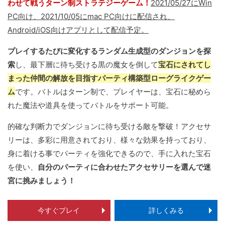
わせて戦うターン制ストラテジーゲーム！
2021/05/27にWin
PC向け、2021/10/05にmac PC向けに配信され、
Android/iOS向けアプリとして配信予定。
プレイするたびに変化するランダム生成型のダンジョンを探
索
し、最下層に待ち受ける黒の魔女を倒して
宝石にされてし
まった仲間の解放を目指すパーティ構築型ローグライクゲー
ム
です。バトルはターン制で、プレイヤーは、宝石に秘めら
れた魔法や道具を使ってバトルをサポート可能。
的確な判断力でダンジョンに待ち受ける敵を撃破！アクセサ
リーは、多彩に用意されており、様々な効果を持っており、
身に着ける事でパーティを強化できるので、手に入れた宝石
を使い、
自分のパーティに合わせたアクセサリーを選んで迷
宮に挑みましょう！
今すぐプレイ
詳しくみる