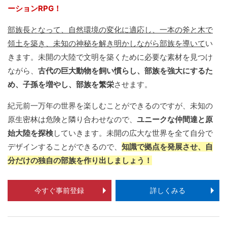
ーションRPG！
部族長となって、自然環境の変化に適応し、一本の斧と木で
領土を築き、未知の神秘を解き明かしながら部族を導いて
い
きます。未開の大陸で文明を築くために必要な素材を見つけ
ながら、
古代の巨大動物を飼い慣らし、部族を強大にするた
め、子孫を増やし、部族を繁栄
させます。
紀元前一万年の世界を楽しむことができるのですが、未知の
原生密林は危険と隣り合わせなので、
ユニークな仲間達と原
始大陸を探検
していきます。未開の広大な世界を全て自分で
デザインすることができるので、
知識で拠点を発展させ、自
分だけの独自の部族を作り出しましょう！
今すぐ事前登録
詳しくみる