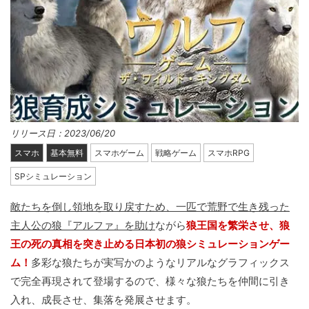
リリース日：2023/06/20
スマホ
基本無料
スマホゲーム
戦略ゲーム
スマホRPG
SPシミュレーション
敵たちを倒し領地を取り戻すため、一匹で荒野で生き残った
主人公の狼『アルファ』を助け
ながら
狼王国を繁栄させ、狼
王の死の真相を突き止める日本初の狼シミュレーションゲー
ム！
多彩な狼たちが実写かのようなリアルなグラフィックス
で完全再現されて登場するので、様々な狼たちを仲間に引き
入れ、成長させ、集落を発展させます。