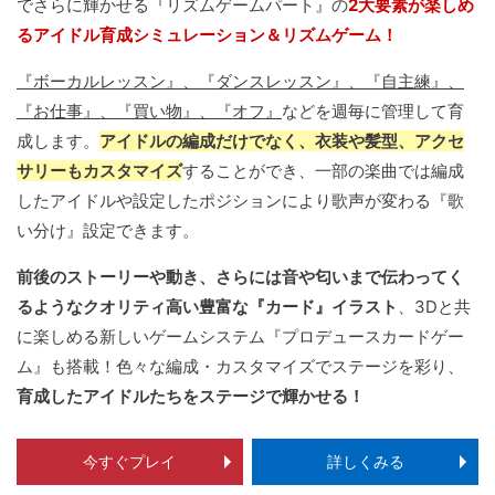
でさらに輝かせる『リズムゲームパート』の
2大要素が楽しめ
るアイドル育成シミュレーション＆リズムゲーム！
『ボーカルレッスン』、『ダンスレッスン』、『自主練』、
『お仕事』、『買い物』、『オフ』
などを週毎に管理して育
成します。
アイドルの編成だけでなく、衣装や髪型、アクセ
サリーもカスタマイズ
することができ、一部の楽曲では編成
したアイドルや設定したポジションにより歌声が変わる『歌
い分け』設定できます。
前後のストーリーや動き、さらには音や匂いまで伝わってく
るようなクオリティ高い豊富な『カード』イラスト
、3Dと共
に楽しめる新しいゲームシステム『プロデュースカードゲー
ム』も搭載！色々な編成・カスタマイズでステージを彩り、
育成したアイドルたちをステージで輝かせる！
今すぐプレイ
詳しくみる