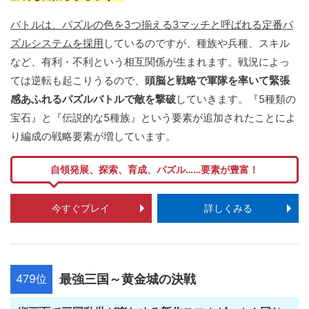
バトルは、パズルの色を3つ揃える3マッチと呼ばれる定番パ
ズルシステムを採用
しているのですが、種族や兵種、スキル
など、有利・不利という相互関係が生まれます。戦況によっ
ては逆転も起こりうるので、
頭脳と戦略で軍隊を率いて緊張
感あふれるパズルバトルで敵を撃破
していきます。『5種類の
宝石』と『伝説的な5種族』という要素が追加されたことによ
り編成の戦略要素が増しています。
自領発展、探索、育成、パズル……要素が豊富！
今すぐプレイ
詳しくみる
479位
最強三国～黄金城の決戦