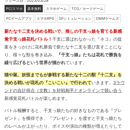
リリース日：2023/03/28
PC/スマホ
基本無料
スマホゲーム
TCG／カードゲーム
PCゲームアプリ
スマホRPG
SPシミュレーション
DMMゲームズ
新たな十二支を決める戦いで、推しの干支っ娘を育てる新感
覚干支っ娘花札バトル！
干支に選ばれなかった『ネコ』の提
案をきっかけに花札勝負で新たな十二支を選び直すことにな
り、様々な獣を巻き込み、
『干支っ娘』たちは花札で勝負を
繰り広げるという世界が描かれ
ています。
猫や鼠、妖怪までもが参戦する新たな十二の獣『十二支』を
決める戦いが花札の『こいこい』で行われて
いきます。
3ラウ
ンドの合計得点（文数）を対戦相手とオンラインで競い合う
新感覚花札バトルが楽しめます。
バトル報酬すると、干支っ娘たちの好きなものである『プレ
ゼント』を獲得でき、『プレゼント』を渡すと干支っ娘たち
のレベルが上がったり、ボイスや演出の種類が増えたりして