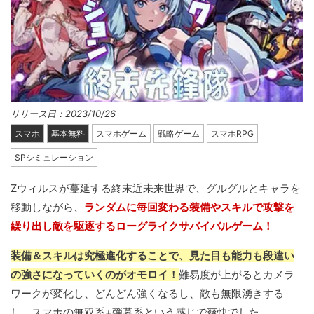
リリース日：2023/10/26
スマホ
基本無料
スマホゲーム
戦略ゲーム
スマホRPG
SPシミュレーション
Zウィルスが蔓延する終末近未来世界で、グルグルとキャラを
移動しながら、
ランダムに毎回変わる装備やスキルで攻撃を
繰り出し敵を駆逐するローグライクサバイバルゲーム！
装備＆スキルは究極進化することで、見た目も能力も段違い
の強さになっていくのがオモロイ！
難易度が上がるとカメラ
ワークが変化し、どんどん強くなるし、敵も無限湧きする
し、スマホの無双系+弾幕系という感じで爽快でした。