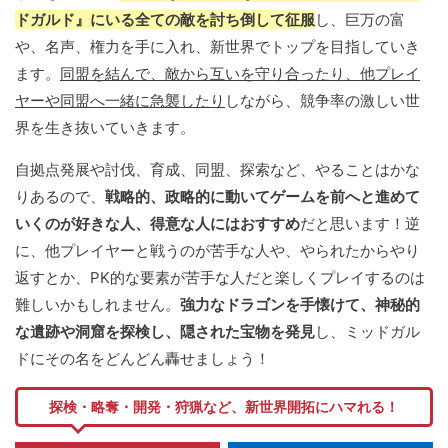
ドガルド』にいる全ての敵を討ち倒して征服
し、巨万の富
や、名声、権力を手に入れ、新世界でトップを目指していき
ます。
同盟を結んで、敵から互いを守り合ったり、他プレイ
ヤーや同盟へ一緒に急襲したり
しながら、競争率の激しい世
界を生き抜いていきます。
自拠点発展や討伐、育成、同盟、探索など、やることはかな
りあるので、
戦略的、政略的に動いてゲームを前へと進めて
いくのが好きな人、得意な人にはおすすめ
だと思います！逆
に、他プレイヤーと戦うのが苦手な人や、やられたからやり
返すとか、PK的な要素が苦手な人だと楽しくプレイするのは
難しいかもしれません。
強力なドラゴンを手懐けて、神秘的
な遺跡や洞窟を探検し、隠された宝物を発見
し、ミッドガル
ドにその名をどんどん轟せましょう！
探検・略奪・開発・狩猟など、新世界開拓にハマれる！