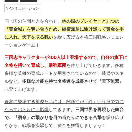
SPシミュレーション
同じ国の仲間と力を合わせ、
他の国のプレイヤーと九つの
『黄金城』を奪い合うため、縦横無尽に駆け巡って黄金を手
に入れ、天下を取る戦い
を繰り広げる本格三国戦略シミュレ
ーションゲーム！
三国志キャラクターが100人以上登場するので、自分の旗下に
名将を招いて育成し、最強軍団
を作り上げていきます。多種
多様な英雄の育成ルートが用意されているので、装備やスキ
ルなど、
多様な才能を持つ名将達を成長させて『天下無双』
へ育て上げます。
豊富に登場する英傑たちには、関係性が『絆』いう形で力に
なってバトルにも影響
してきます。
三国世界を再現した舞台
で、『宿命』の繋がりを目の当たりにできる合撃
を繰り広げ
ながら、戦場を疾駆して、黄金を獲得しましょう！