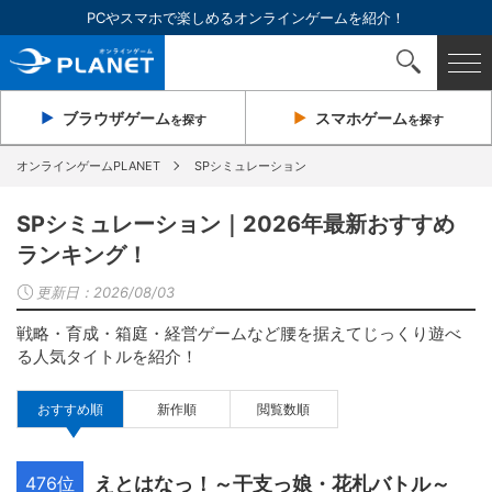
PCやスマホで楽しめるオンラインゲームを紹介！
ブラウザ
ゲーム
スマホ
ゲーム
を探す
を探す
オンラインゲームPLANET
SPシミュレーション
SPシミュレーション｜2026年最新おすすめ
ランキング！
更新日：
2026/08/03
戦略・育成・箱庭・経営ゲームなど腰を据えてじっくり遊べ
る人気タイトルを紹介！
おすすめ順
新作順
閲覧数順
476位
えとはなっ！～干支っ娘・花札バトル～