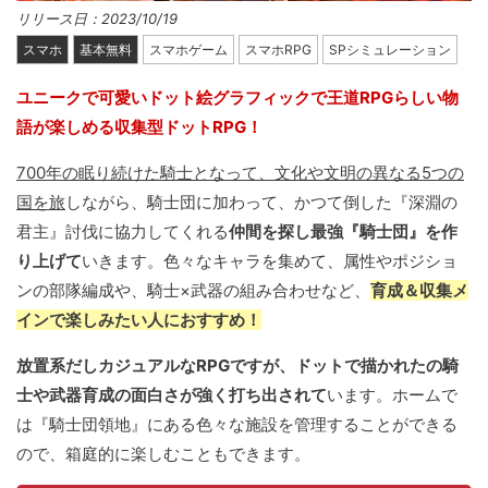
リリース日：2023/10/19
スマホ
基本無料
スマホゲーム
スマホRPG
SPシミュレーション
ユニークで可愛いドット絵グラフィックで王道RPGらしい物
語が楽しめる収集型ドットRPG！
700年の眠り続けた騎士となって、文化や文明の異なる5つの
国を旅
しながら、騎士団に加わって、かつて倒した『深淵の
君主』討伐に協力してくれる
仲間を探し最強『騎士団』を作
り上げて
いきます。色々なキャラを集めて、属性やポジショ
ンの部隊編成や、騎士×武器の組み合わせなど、
育成＆収集メ
インで楽しみたい人におすすめ！
放置系だしカジュアルなRPGですが、ドットで描かれたの騎
士や武器育成の面白さが強く打ち出されて
います。ホームで
は『騎士団領地』にある色々な施設を管理することができる
ので、箱庭的に楽しむこともできます。