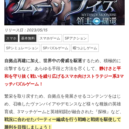
リリース日：2023/05/15
スマホ
基本無料
スマホゲーム
SPアクション
SPシミュレーション
SPパズルゲーム
暇つぶしゲーム
自拠点再建に加え、世界中の脅威を駆逐
するため、積極的に
出撃するなど、あらゆる手段と方法を尽くして、
静けさと平
和を守り抜く戦いを繰り広げるスマホ向けストラテジー系3マ
ッチパズルゲーム！
繁栄を取り戻すため、自拠点を発展させるコンテンツをはじ
め、召喚したヴァンパイアやデモンスなど様々な種族の英雄
育成、3マッチゲームと英雄戦闘が融合された『探検』など、
戦況に合わせたパーティー編成を行う戦略と戦術を駆使して
勝利を目指しましょう！