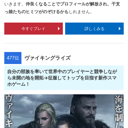
いきます。
仲良くなることでプロフィールが解放され、干支
っ娘たちのヒミツがのぞけるかも
しれません。
今すぐプレイ
詳しくみる
477位
ヴァイキングライズ
自分の部族を率いて世界中のプレイヤーと競争しなが
ら未開の地を開拓→征服してトップを目指す新作スマ
ホゲーム！