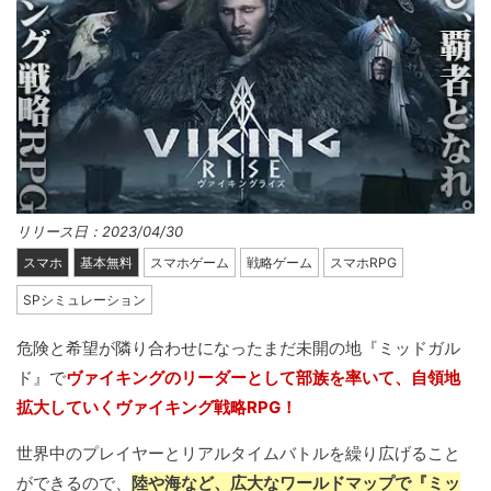
リリース日：2023/04/30
スマホ
基本無料
スマホゲーム
戦略ゲーム
スマホRPG
SPシミュレーション
危険と希望が隣り合わせになったまだ未開の地『ミッドガル
ド』で
ヴァイキングのリーダーとして部族を率いて、自領地
拡大していくヴァイキング戦略RPG！
世界中のプレイヤーとリアルタイムバトルを繰り広げること
ができるので、
陸や海など、広大なワールドマップで『ミッ