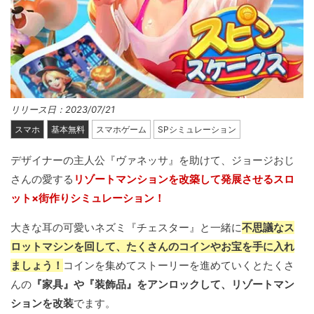
リリース日：2023/07/21
スマホ
基本無料
スマホゲーム
SPシミュレーション
デザイナーの主人公『ヴァネッサ』を助けて、ジョージおじ
さんの愛する
リゾートマンションを改築して発展させるスロ
ット×街作りシミュレーション！
大きな耳の可愛いネズミ『チェスター』と一緒に
不思議なス
ロットマシンを回して、たくさんのコインやお宝を手に入れ
ましょう！
コインを集めてストーリーを進めていくとたくさ
んの
『家具』や『装飾品』をアンロックして、リゾートマン
ションを改装
でます。