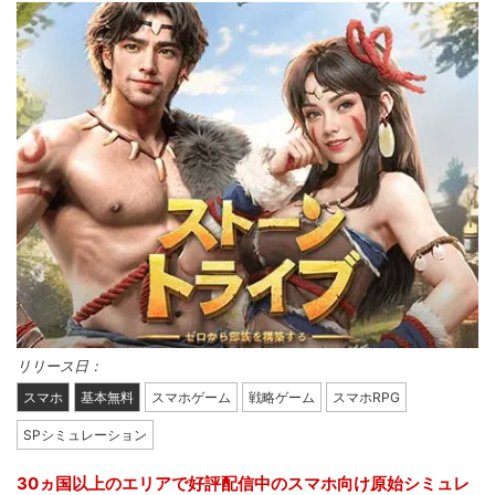
リリース日：
スマホ
基本無料
スマホゲーム
戦略ゲーム
スマホRPG
SPシミュレーション
30ヵ国以上のエリアで好評配信中のスマホ向け原始シミュレ