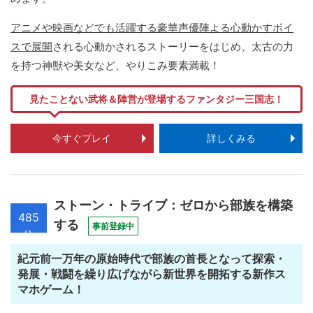
アニメや映画などでも活躍する豪華声優陣よる心動かすボイ
スで展開
される心動かされるストーリーをはじめ、太古の力
を持つ神獣や美女など、やりこみ要素満載！
見たことない武将＆陣営が登場するファンタジー三国志！
今すぐプレイ
詳しくみる
ストーン・トライブ：ゼロから部族を構築
485
する
事前登録中
位
紀元前一万年の原始時代で部族の首長となって探索・
発展・戦闘を繰り広げながら新世界を開拓する新作ス
マホゲーム！