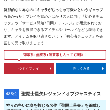
刹那的な世界なのにキャラがむっちゃ可愛いというギャップ
も良かった！
プレイを始めたばかりの人に向け『初心者チェ
ック』や『サービス開始7日間チャレンジ』が用意されてお
り、キャラを獲得できるアイテムやゴールドなども獲得でき
ます。
アイテムを取り逃さないよう『初心者チェック』を確
認
して受け取りましょう！
弾幕系+無双系+運要素も入ってて爽快！
今すぐプレイ
詳しくみる
488位
聖闘士星矢レジェンドオブジャスティス
神々の争いに身を投じる名作『聖闘士星矢』を編成し