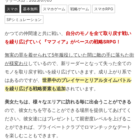
リリース日：2023/07/05
スマホ
基本無料
スマホゲーム
戦略ゲーム
スマホRPG
SPシミュレーション
かつての仲間達と共に戦い、
自分のモノを全て取り戻す戦い
を繰り広げていく『マフィア』がベースの戦略SRPG！
無実の罪を着せられて5年服役していた間に敵の手に落ちた街
が様変わり
しているので、新リーダーとなって失った全ての
モノを取り戻す戦いを繰り広げていきます。成り上がり系で
はあるのですが、
世界中のプレイヤーとリアルタイムバトル
を繰り広げる戦略要素も追加
されています。
美女たちは、様々なエリアに訪れる毎に出会うことができる
ので、彼女たちを守ることができる場所を提供してあげてく
ださい。彼女達にはプレゼントして親密度レベルを上げるこ
とができれば、プライベートクラブでロマンチックなデート
を楽しむこともできます。