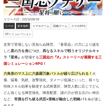
リリース日：2023/09/19
スマホ
基本無料
スマホゲーム
戦略ゲーム
スマホRPG
SPシミュレーション
史実で登場しない見知らぬ陣営、『蒼星晶』の力により誕生
した
星の力を身につけ、異なるスキルで戦うオリジナルキャ
ラ『星将』
が登場する
三国志の『if』ストーリーが展開する三
国シミュレーションRPG！
六角形のマス上に六森羅万象バトルが繰り広げられる！
火
傷、猛毒、気絶、攻撃強化、ダメージ低減といった、様々な
特殊スキル効果を駆使する武将選択、陣営人数に応じでどん
どん強くなる陣営強化、陣形配置、謎の力が宿る古のい神兵
など、
常識を打ち破る武芸×策略が融合した戦略バトル
が楽し
めます。