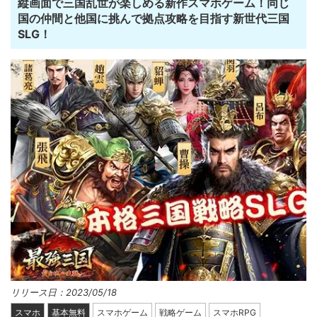
縦画面で三国乱世が楽しめる新作スマホゲーム！同じ
国の仲間と他国に挑んで拠点攻略を目指す新世代三国
SLG！
リリース日：2023/05/18
スマホ
基本無料
スマホゲーム
戦略ゲーム
スマホRPG