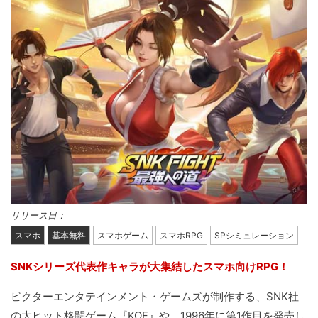
リリース日：
スマホ
基本無料
スマホゲーム
スマホRPG
SPシミュレーション
SNKシリーズ代表作キャラが大集結したスマホ向けRPG！
ビクターエンタテインメント・ゲームズが制作する、SNK社
の大ヒット格闘ゲーム『KOF』や、1996年に第1作目を発売し