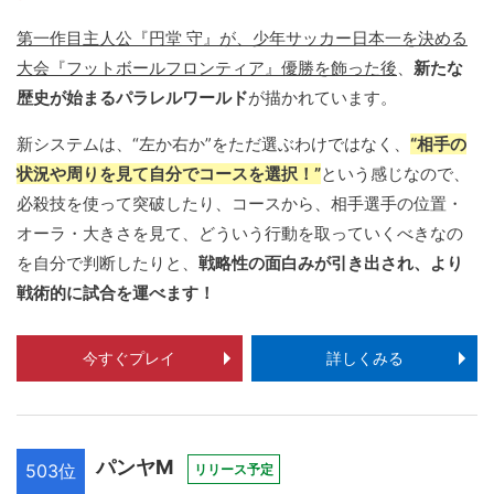
第一作目主人公『円堂 守』が、少年サッカー日本一を決める
大会『フットボールフロンティア』優勝を飾った後
、
新たな
歴史が始まるパラレルワールド
が描かれています。
新システムは、“左か右か”をただ選ぶわけではなく、
“相手の
状況や周りを見て自分でコースを選択！”
という感じなので、
必殺技を使って突破したり、コースから、相手選手の位置・
オーラ・大きさを見て、どういう行動を取っていくべきなの
を自分で判断したりと、
戦略性の面白みが引き出され、より
戦術的に試合を運べます！
今すぐプレイ
詳しくみる
パンヤM
503位
リリース予定