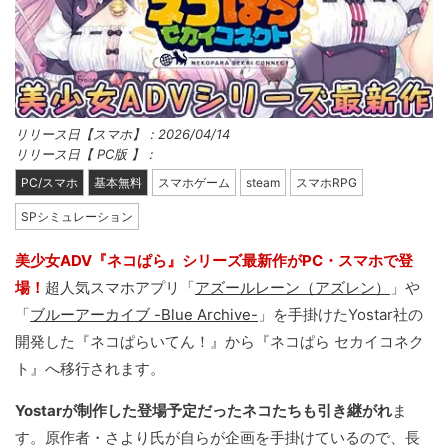
リリース日【スマホ】：2026/04/14
リリース日【 PC版 】：
PC/スマホ
基本無料
スマホゲーム
steam
スマホRPG
SPシミュレーション
美少女ADV『ネコぱら』シリーズ最新作がPC・スマホで登
場！
超人気スマホアプリ「
アズールレーン（アズレン）
」や
「
ブルーアーカイブ -Blue Archive-
」を手掛けたYostar社の
開発した『ネコぱらいてん！』から『ネコぱら セカイコネク
ト』へ移行されます。
Yostarが制作した登場予定だったネコたちも引き継がれ
ま
す。原作者・さより氏が自らが企画を手掛けているので、長