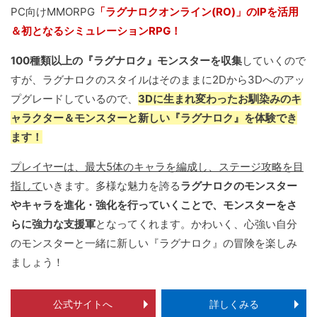
PC向けMMORPG
「ラグナロクオンライン(RO)」のIPを活用
＆初となるシミュレーションRPG！
100種類以上の『ラグナロク』モンスターを収集
していくので
すが、ラグナロクのスタイルはそのままに2Dから3Dへのアッ
プグレードしているので、
3Dに生まれ変わったお馴染みのキ
ャラクター＆モンスターと新しい『ラグナロク』を体験でき
ます！
プレイヤーは、最大5体のキャラを編成し、ステージ攻略を目
指して
いきます。多様な魅力を誇る
ラグナロクのモンスター
やキャラを進化・強化を行っていくことで、モンスターをさ
らに強力な支援軍
となってくれます。かわいく、心強い自分
のモンスターと一緒に新しい『ラグナロク』の冒険を楽しみ
ましょう！
公式サイトへ
詳しくみる