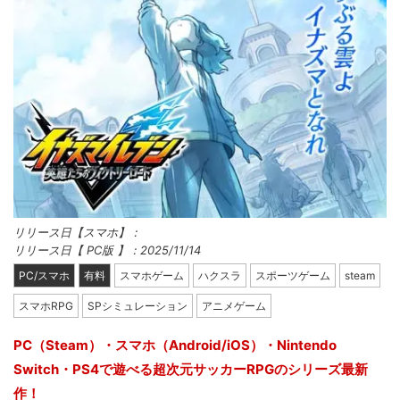
リリース日【スマホ】：
リリース日【 PC版 】：2025/11/14
PC/スマホ
有料
スマホゲーム
ハクスラ
スポーツゲーム
steam
スマホRPG
SPシミュレーション
アニメゲーム
PC（Steam）・スマホ（Android/iOS）・Nintendo
Switch・PS4で遊べる超次元サッカーRPGのシリーズ最新
作！