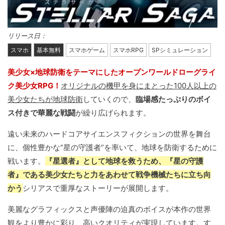
リリース日：
スマホ
基本無料
スマホゲーム
スマホRPG
SPシミュレーション
美少女×地球防衛をテーマにしたオープンワールドローグライ
ク美少女RPG！
オリジナルの機甲を身にまとった100人以上の
美少女たちが地球防衛
していくので、
臨場感たっぷりのボイ
ス付きで華麗な戦闘
が繰り広げられます。
遠い未来のハードコアサイエンスフィクションの世界を舞台
に、個性豊かな“星の守護者”を率いて、地球を防衛するために
戦います。
『星選者』として地球を救うため、『星の守護
者』である美少女たちと力をあわせて戦争機械たちに立ち向
かう
シリアスで重厚なストーリーが展開します。
美麗なグラフィックスと声優陣の迫真のボイスが本作の世界
観をより豊かに彩り、高いクオリティが実現しています。す