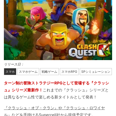
リリース日：
スマホ
スマホゲーム
戦略ゲーム
スマホRPG
SPシミュレーション
ターン制の冒険ストラテジーRPGとして登場する『クラッシ
ュ』シリーズ最新作！
これまでの『クラッシュ』シリーズと
は異なるゲーム性で楽しめる新タイトルとして発表！
『クラッシュ・オブ・クラン』や『クラッシュ・ロワイヤ
ル』などを手掛けるSupercell社から提供予定
です。