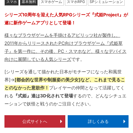
スマホ
基本無料
スマホゲーム
スマホRPG
SPシミュレーション
シリーズ10周年を迎えた人気RPGシリーズ『式姫Project』が
遂に新作ゲームアプリとして登場！
様々なブラウザゲームを手掛けるアピリッツ社が製作し、
2011年からリリースされたPC向けブラウザゲーム『式姫草
子』を第一作に、その後、PC・スマホなど、様々なデバイス
向けに展開している人気シリーズ
です。
[シリーズを通して描かれた日本がモチーフになった和風世
界]→
[都会的な世界や制服姿の美少女]など、これまで見るこ
とのなかった意欲作！
プレイヤーの仲間となって活躍してく
れる
『式姫』達は3D化されて登場
するので、どんなシチュエ
ーションで妖怪と戦うのかご注目ください。
公式サイトへ
詳しくみる