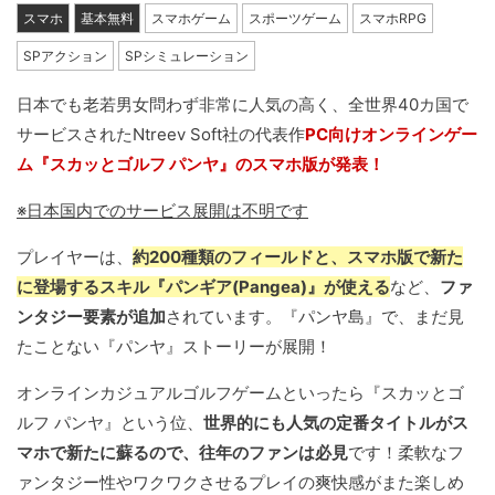
スマホ
基本無料
スマホゲーム
スポーツゲーム
スマホRPG
SPアクション
SPシミュレーション
日本でも老若男女問わず非常に人気の高く、全世界40カ国で
サービスされたNtreev Soft社の代表作
PC向けオンラインゲー
ム『スカッとゴルフ パンヤ』のスマホ版が発表！
※日本国内でのサービス展開は不明です
プレイヤーは、
約200種類のフィールドと、スマホ版で新た
に登場するスキル『パンギア(Pangea)』が使える
など、
ファ
ンタジー要素が追加
されています。『パンヤ島』で、まだ見
たことない『パンヤ』ストーリーが展開！
オンラインカジュアルゴルフゲームといったら『スカッとゴ
ルフ パンヤ』という位、
世界的にも人気の定番タイトルがス
マホで新たに蘇るので、往年のファンは必見
です！柔軟なフ
ァンタジー性やワクワクさせるプレイの爽快感がまた楽しめ