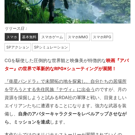
リリース日：
スマホ
基本無料
スマホゲーム
スマホMMO
スマホRPG
SPアクション
SPシミュレーション
CGを駆使した圧倒的な世界観と映像美が特徴的な
映画『アバ
ター』の世界で革新的なRPG×シューティングが展開！
『衛星パンドラ』で未開拓の地を探索し、自分たちの居場所
を守ろうとする先住民族『ナヴィ』に出会う
のですが、月の
資源を採掘しようと試みるRDA社の軍隊と戦い、目覚ましい
エイリアンたちに遭遇することになります。強力な武器を装
備し、
自身のアバターキャラクターをレベルアップさせなが
ら、ミッションを達成
します。
本作ならではのオリジナルストーリーが展開されていくの