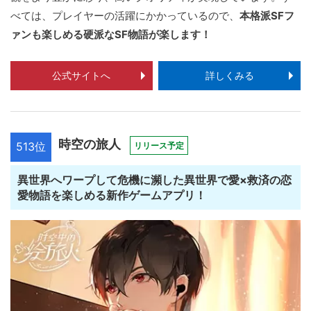
べては、プレイヤーの活躍にかかっているので、
本格派SFフ
ァンも楽しめる硬派なSF物語が楽します！
公式サイトへ
詳しくみる
時空の旅人
513位
リリース予定
異世界へワープして危機に瀕した異世界で愛×救済の恋
愛物語を楽しめる新作ゲームアプリ！