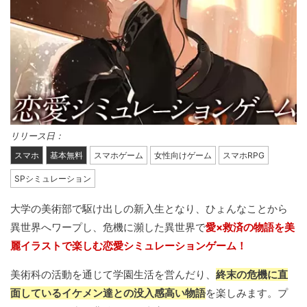
リリース日：
スマホ
基本無料
スマホゲーム
女性向けゲーム
スマホRPG
SPシミュレーション
大学の美術部で駆け出しの新入生となり、ひょんなことから
異世界へワープし、危機に瀕した異世界で
愛×救済の物語を美
麗イラストで楽しむ恋愛シミュレーションゲーム！
美術科の活動を通じて学園生活を営んだり、
終末の危機に直
面しているイケメン達との没入感高い物語
を楽しみます。プ