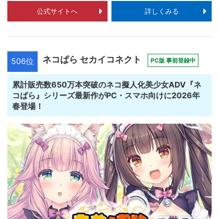
公式サイトへ
詳しくみる
ネコぱら セカイコネクト
506位
PC版 事前登録中
累計販売数650万本突破のネコ擬人化美少女ADV『ネ
コぱら』シリーズ最新作がPC・スマホ向けに2026年
春登場！