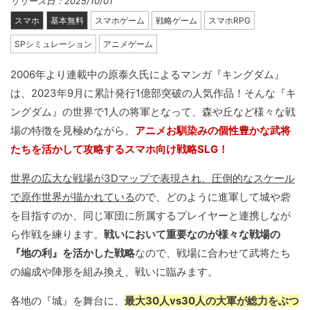
リリース日：2025/10/01
スマホ
基本無料
スマホゲーム
戦略ゲーム
スマホRPG
SPシミュレーション
アニメゲーム
2006年より連載中の原泰久氏によるマンガ『キングダム』
は、2023年9月に累計発行1億部突破の人気作品！そんな『キ
ングダム』の世界で1人の将軍となって、森や丘など様々な戦
場の特徴を見極めながら、
アニメお馴染みの個性豊かな武将
たちを活かして攻略するスマホ向け戦略SLG！
世界の広大な戦場が3Dマップで表現され、圧倒的なスケール
で原作世界が描かれている
ので、どのように進軍して城や砦
を目指すのか、同じ軍団に所属するプレイヤーと連携しなが
ら作戦を練ります。
戦いにおいて重要なのが様々な戦場の
『地の利』を活かした戦略
なので、戦場に合わせて武将たち
の編成や陣形を組み換え、戦いに臨みます。
各地の『城』を舞台に、
最大30人vs30人の大軍が総力をぶつ