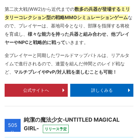
第二次大戦(WW2)から近代までの
数多の兵器が登場するミリ
タリーコレクション型の戦略MMOシミュレーションゲーム
な
ので、プレイヤーは、基地司令となり、部隊を指揮する将校
を育成し、
様々な能力を持った兵器と組み合わせ、他プレイ
ヤーやNPCと戦略的に戦って
いきます。
全プレイヤーと同期したワールドマップバトルは、リアルタ
イムで進行されるので、連盟を組んだ仲間とのレイド戦な
ど、
マルチプレイやPvP/対人戦を楽しむことも可能！
公式サイトへ
詳しくみる
純潔の魔法少女‐UNTITLED MAGICAL
505
GIRL‐
リリース予定
位