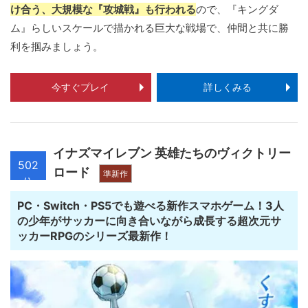
け合う、大規模な『攻城戦』も行われる
ので、『キングダ
ム』らしいスケールで描かれる巨大な戦場で、仲間と共に勝
利を掴みましょう。
今すぐプレイ
詳しくみる
イナズマイレブン 英雄たちのヴィクトリー
502
ロード
準新作
位
PC・Switch・PS5でも遊べる新作スマホゲーム！3人
の少年がサッカーに向き合いながら成長する超次元サ
ッカーRPGのシリーズ最新作！