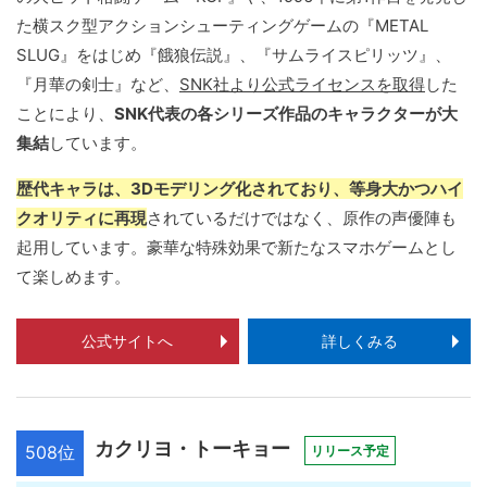
た横スク型アクションシューティングゲームの『METAL
SLUG』をはじめ『餓狼伝説』、『サムライスピリッツ』、
『月華の剣士』など、
SNK社より公式ライセンスを取得
した
ことにより、
SNK代表の各シリーズ作品のキャラクターが大
集結
しています。
歴代キャラは、3Dモデリング化されており、等身大かつハイ
クオリティに再現
されているだけではなく、原作の声優陣も
起用しています。豪華な特殊効果で新たなスマホゲームとし
て楽しめます。
公式サイトへ
詳しくみる
カクリヨ・トーキョー
508位
リリース予定