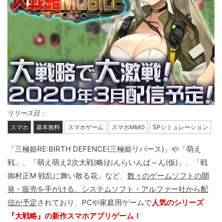
リリース日：
スマホ
基本無料
スマホゲーム
スマホMMO
SPシミュレーション
「三極姫RE:BIRTH DEFENCE(三極姫リバース)」や「萌え
戦」、「萌え萌え2次大戦(略)おんらいんば～ん(仮)」、「戦
御村正M 戦乱に舞い散る花」など、
数々のゲームソフトの開
発・販売を手がける、システムソフト・アルファー社から配
信が予定
されており、PCや家庭用ゲームで
人気のシリーズ
『大戦略』の新作スマホアプリゲーム！