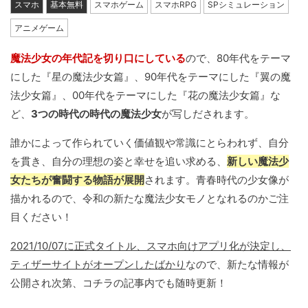
スマホ
基本無料
スマホゲーム
スマホRPG
SPシミュレーション
アニメゲーム
魔法少女の年代記を切り口にしている
ので、80年代をテーマ
にした『星の魔法少女篇』、90年代をテーマにした『翼の魔
法少女篇』、00年代をテーマにした『花の魔法少女篇』な
ど、
3つの時代の時代の魔法少女
が写しだされます。
誰かによって作られていく価値観や常識にとらわれず、自分
を貫き、自分の理想の姿と幸せを追い求める、
新しい魔法少
女たちが奮闘する物語が展開
されます。青春時代の少女像が
描かれるので、令和の新たな魔法少女モノとなれるのかご注
目ください！
2021/10/07に正式タイトル、スマホ向けアプリ化が決定し、
ティザーサイトがオープンしたばかり
なので、新たな情報が
公開され次第、コチラの記事内でも随時更新！