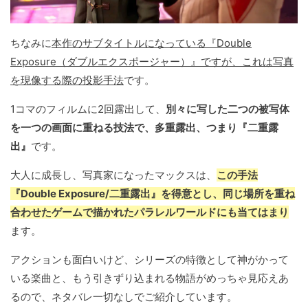
ちなみに
本作のサブタイトルになっている『Double
Exposure（ダブルエクスポージャー）』ですが、これは写真
を現像する際の投影手法
です。
1コマのフィルムに2回露出して、
別々に写した二つの被写体
を一つの画面に重ねる技法で、多重露出、つまり『二重露
出』
です。
大人に成長し、写真家になったマックスは、
この手法
『Double Exposure/二重露出』を得意とし、同じ場所を重ね
合わせたゲームで描かれたパラレルワールドにも当てはまり
ます。
アクションも面白いけど、シリーズの特徴として神がかって
いる楽曲と、もう引きずり込まれる物語がめっちゃ見応えあ
るので、ネタバレ一切なしでご紹介しています。