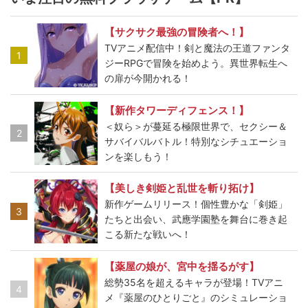
【サクサク最強の冒険者へ！】
TVアニメ配信中！剣と魔法の王道ファンタ
1
ジーRPGで冒険を始めよう。異世界転生へ
の扉が今開かれる！
【新作タワーディフェンス！】
＜奴ら＞が蔓延る極限世界で、セクシー＆
2
サバイバルバトル！特別なシチュエーショ
ンを楽しもう！
【美しき剣姫と乱世を斬り拓け】
新作ゲームリリース！個性豊かな「剣姫」
3
たちと出会い、武應学園塾を舞台に巻き起
こる新たな戦いへ！
【薬屋の娘が、宮中を揺るがす】
総勢35名を超えるキャラが登場！TVアニ
4
メ『薬屋のひとりごと』のシミュレーショ