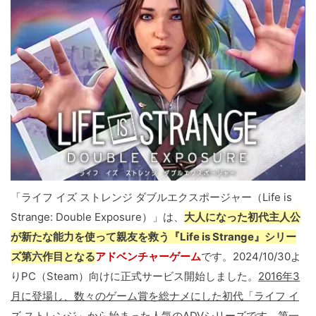
「ライフ イズ ストレンジ ダブルエクスポージャー（Life is
Strange: Double Exposure）」は、
大人になった初代主人公
が新たな能力を使って親友を救う『Life is Strange』シリー
ズ第六作目となる
アドベンチャーゲーム
です。2024/10/30よ
りPC（Steam）向けに正式サービス開始しました。
2016年3
月に登場し、数々のゲーム賞を総ナメにした初代「ライフ イ
ズ ストレンジ」から始まった人気のADVシリーズ
です。第一