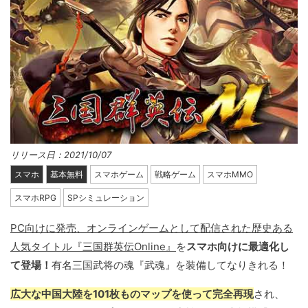
リリース日：2021/10/07
スマホ
基本無料
スマホゲーム
戦略ゲーム
スマホMMO
スマホRPG
SPシミュレーション
PC向けに発売、オンラインゲームとして配信された歴史ある
人気タイトル『三国群英伝Online』
を
スマホ向けに最適化し
て登場！
有名三国武将の魂『武魂』を装備してなりきれる！
広大な中国大陸を101枚ものマップを使って完全再現
され、