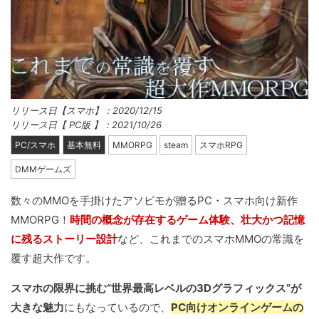
リリース日【スマホ】：2020/12/15
リリース日【 PC版 】：2021/10/26
PC/スマホ
基本無料
MMORPG
steam
スマホRPG
DMMゲームズ
数々のMMOを手掛けたアソビモが贈るPC・スマホ向け新作
MMORPG！
時間の概念が存在するゲーム体験、壮大かつ記憶
に残るストーリー設計
など、これまでのスマホMMOの常識を
覆す超大作です。
スマホの限界に挑む“世界最高レベルの3Dグラフィックス”が
大きな魅力
にもなっているので、
PC向けオンラインゲームの