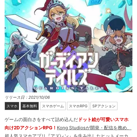
リリース日：2021/10/06
スマホ
基本無料
スマホゲーム
スマホRPG
SPアクション
ゲームの面白さをすべて詰め込んだ
ドット絵が可愛いスマホ
向け2DアクションRPG！
Kong Studiosが開発・配信を務め、
超人気スマホアプリ『アズレン』を生み出したヒットメーカ