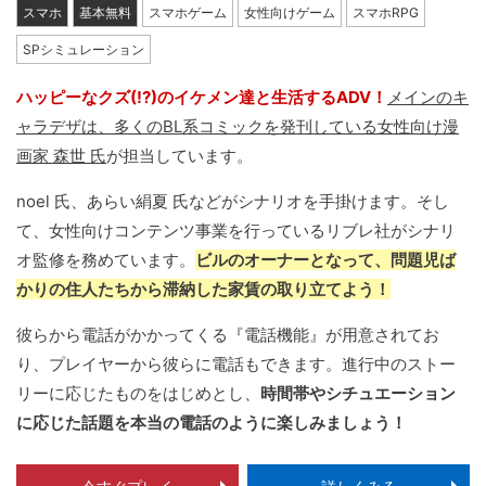
スマホ
基本無料
スマホゲーム
女性向けゲーム
スマホRPG
SPシミュレーション
ハッピーなクズ(!?)のイケメン達と生活するADV！
メインのキ
ャラデザは、多くのBL系コミックを発刊している女性向け漫
画家 森世 氏
が担当しています。
noel 氏、あらい絹夏 氏などがシナリオを手掛けます。そし
て、女性向けコンテンツ事業を行っているリブレ社がシナリ
オ監修を務めています。
ビルのオーナーとなって、問題児ば
かりの住人たちから滞納した家賃の取り立てよう！
彼らから電話がかかってくる『電話機能』が用意されてお
り、プレイヤーから彼らに電話もできます。進行中のストー
リーに応じたものをはじめとし、
時間帯やシチュエーション
に応じた話題を本当の電話のように楽しみましょう！