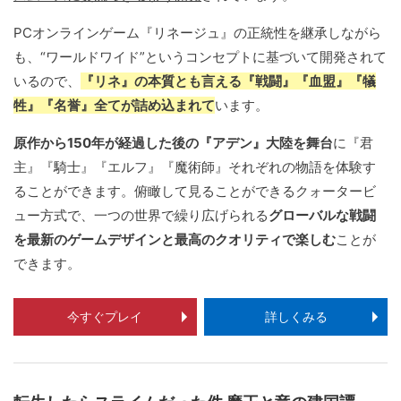
PCオンラインゲーム『リネージュ』の正統性を継承しながら
も、“ワールドワイド”というコンセプトに基づいて開発されて
いるので、
『リネ』の本質とも言える『戦闘』『血盟』『犠
牲』『名誉』全てが詰め込まれて
います。
原作から150年が経過した後の『アデン』大陸を舞台
に『君
主』『騎士』『エルフ』『魔術師』それぞれの物語を体験す
ることができます。俯瞰して見ることができるクォータービ
ュー方式で、一つの世界で繰り広げられる
グローバルな戦闘
を最新のゲームデザインと最高のクオリティで楽しむ
ことが
できます。
今すぐプレイ
詳しくみる