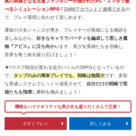
真の英雄となる王道ファンタジーが描かれたPC・スマホで遊
べるシミュレーションRPG！
DMMアカウントと連携できる
の
で、プレイ環境に合わせて楽しめます。
運命の少女ジャンヌが導き、プレイヤーが英雄になる物語を
楽しみながら、
好きなキャラでパーティを編成して悪しき魔
物『アビス』に立ち向かい
ます。美少女英雄たちを召喚し、
世界を救う旅を繰り広げましょう！
★1マスで戦況が変わる迫力バトルのSRPGとなっているの
で、
タップのみの簡単プレイでも、戦略は無限大
です。多彩
な育成システムでじっくり成長させて、
自分だけの戦略で英
雄たちを指揮
し勝利を掴みましょう！
機能もハイクオリティな美少女も盛りだくさんで王道！
今すぐプレイ
詳しくみる