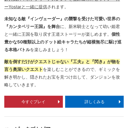
ーYostarと一緒に提供
されます。
未知なる敵『インヴェーダー』の襲撃を受けた可愛い世界の
『カンタベリー王国』を舞台
に、新米騎士となって幼い姫君
と一緒に王国を取り戻す王道ストーリーが楽しめます。
個性
豊かな50種類以上のドット絵キャラたちが縦横無尽に駆け巡
る本格バトル
を楽しみましょう！
敵を倒すだけがクエストじゃない『工夫』と『閃き』が物を
言う奥深いクエスト
を楽しむことができるので、ギミックを
解き明かし、隠されたお宝を見つけ出して、ダンジョンを攻
略していきます。
今すぐプレイ
詳しくみる