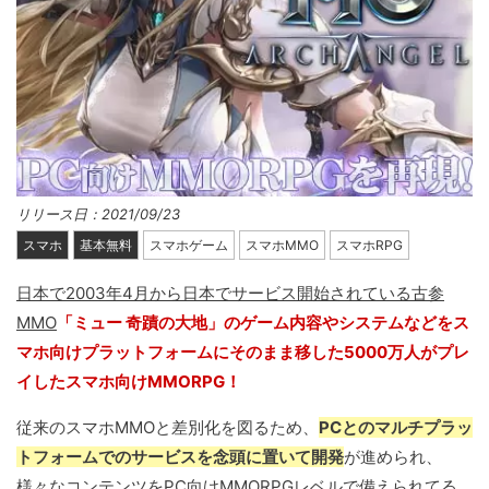
リリース日：2021/09/23
スマホ
基本無料
スマホゲーム
スマホMMO
スマホRPG
日本で2003年4月から日本でサービス開始されている古参
MMO
「ミュー 奇蹟の大地」のゲーム内容やシステムなどをス
マホ向けプラットフォームにそのまま移した5000万人がプレ
イしたスマホ向けMMORPG！
従来のスマホMMOと差別化を図るため、
PCとのマルチプラッ
トフォームでのサービスを念頭に置いて開発
が進められ、
様々なコンテンツをPC向けMMORPGレベルで備えられてる