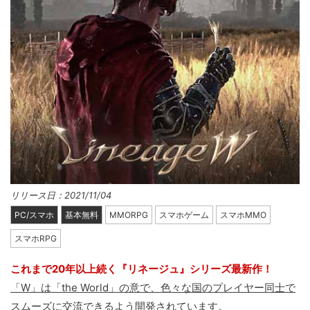
リリース日：2021/11/04
PC/スマホ
基本無料
MMORPG
スマホゲーム
スマホMMO
スマホRPG
これまで20年以上続く『リネージュ』シリーズ最新作！
「W」は「the World」の意で、色々な国のプレイヤー同士で
スムーズに交流できるよう開発
されています。