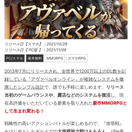
リリース日【スマホ】：2021/10/28
リリース日【 PC版 】：2021/11/09
PC/スマホ
基本無料
MMORPG
スマホRPG
2013年7月にリリースされ、全世界で1200万以上のDL数を記
録している「アヴァベルオンライン」が複雑なシステムを撤
廃したシンプル設計
で、誰でも手軽に楽しめます。
リリース
当初のゲームバランスや、露店などのシステムを復活
し、現
在高評価をいただいている要素を取り入れた
新作MMORPGと
して生まれ変わる！
戦略性の高いアクションバトルが楽しめるので、『攻塔戦』
をはじめとしたギルドでの
大規模協力戦はもちろん、パーテ