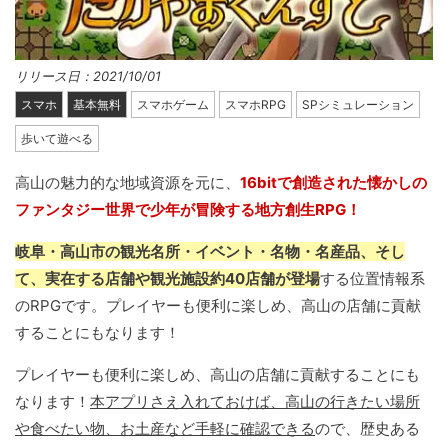
リリース日：2021/10/01
スマホ
基本無料
スマホゲーム
スマホRPG
SPシミュレーション
歩いて遊べる
高山の魅力的な地域資源を元に、
16bitで創造された懐かしの
ファンタジー世界で少年が冒険する地方創生RPG！
岐阜・高山市の観光名所・イベント・名物・名産品、そし
て、実在する店舗や観光施設約40店舗が登場
する位置情報系
のRPGです。プレイヤーも便利に楽しめ、高山の店舗に貢献
することにもなります！
プレイヤーも便利に楽しめ、高山の店舗に貢献することにも
なります！
本アプリさえ入れておけば、高山の行きたい場所
や食べたい物、お土産など手軽に確認できる
ので、歴史ある