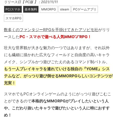
リリース日【 PC版 】：2021/11/11
PC/スマホ
基本無料
MMORPG
steam
PCゲームアプリ
スマホRPG
数多くのファンタジーRPGを手掛けてきたアソビモ社
がリリ
ースした
PC・スマホで遊べる人気MMO“J”RPG！
壮大な世界観が大きな魅力の一つではありますが、それ以外
にも繊細に描かれた広大なフィールドと自由度の高いキャラ
メイク、シンプルかつ遊びごたえのあるコマンド制バトル、
もう一人プレイキャラを連れていける独自の『YOME』シス
テムなど、がっつり遊び倒せるMMORPGらしいコンテンツが
充実！
スマホでもPCオンラインゲームのようにがっつり遊びこむこ
とができるので
本格的なMMORPGがプレイしたいという人
や、こだわり抜いたキャラで遊びたいという人に特におすす
め！