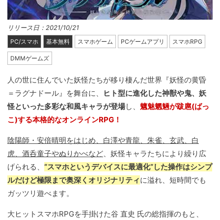
リリース日：2021/10/21
PC/スマホ
基本無料
スマホゲーム
PCゲームアプリ
スマホRPG
DMMゲームズ
人の世に住んでいた妖怪たちが移り棲んだ世界『妖怪の黄昏
＝ラグナドール』を舞台に、
ヒト型に進化した神獣や鬼、妖
怪といった多彩な和風キャラが登場
し、
魑魅魍魎が跋扈(ばっ
こ)する本格的なオンラインRPG！
陰陽師・安倍晴明をはじめ、白澤や青龍、朱雀、玄武、白
虎、酒呑童子やぬりかべなど
、妖怪キャラたちにより繰り広
げられる、
“スマホというデバイスに最適化”した操作はシンプ
ルだけど極限まで奥深くオリジナリティ
に溢れ、短時間でも
ガッツリ遊べます。
大ヒットスマホRPGを手掛けた谷 直史 氏の総指揮のもと、