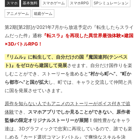
スマホ
基本無料
スマホゲーム
スマホRPG
SPシミュレーション
アニメゲーム
箱庭ゲーム
第2期[第2部]が2021年7月から放送予定の『転生したらスライ
ムだった件』通称
『転スラ』を再現した異世界最強体験×建国
×3DバトルRPG！
『リムル』に転生して、自分だけの国『魔国連邦(テンペス
ト)』をゼロから建国して発展
させます。自分だけ国作りを楽
しむことができ、ストーリーを進めると
“村から町へ”、“町か
ら都市へ”と国が拡大
し、町では、キャラと交流して仲間と共
に国を発展させていきます。
原作を知らない人でもアニメのストーリーがボイス付きで追
体験
でき、
スマホアプリでしか見ることができない、原作者
監修の限定オリジナルストーリーが展開！
個性豊かなキャラ
達は、3Dグラフィックで忠実に再現しているので、誰でも楽
しめる『カード選択コマンドバトル』で爽快なスキルを決