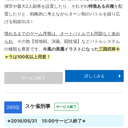
揮官や最大2人副将を設置したり、それぞれ
特徴ある兵種
を配
置したりと、戦略的に考えながらターン制のバトルを繰り広
げる戦術SLG！
慣れるまでのゲーム序盤は、オートバトルでも問題なく進め
られ
、その他【領地戦、演義、闘技場】などバトルシステム
の種類も豊富です。
今風の美麗イラストになった
三国武将キ
ャラは100名以上用意！
詳しくみる
サービス終了
スケ雀刑事
260位
サービス終了
※2016/05/31 15:00サービス終了※