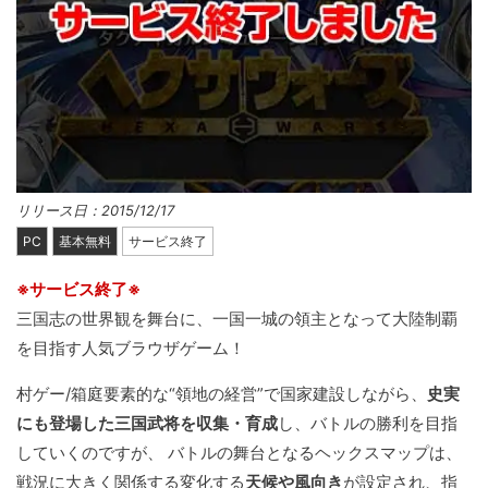
リリース日：2015/12/17
PC
基本無料
サービス終了
※サービス終了※
三国志の世界観を舞台に、一国一城の領主となって大陸制覇
を目指す人気ブラウザゲーム！
村ゲー/箱庭要素的な“領地の経営”で国家建設しながら、
史実
にも登場した三国武将を収集・育成
し、バトルの勝利を目指
していくのですが、 バトルの舞台となるヘックスマップは、
戦況に大きく関係する変化する
天候や風向き
が設定され、指