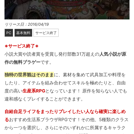
リリース日：2016/04/19
PC
基本無料
サービス終了
※サービス終了※
小説大賞や読者賞を受賞し発行部数31万超えの
人気小説が原
作の無料ブラゲー
です。
独特の世界観はそのまま
に、素材を集めて武具加工や料理を
したり、アイテムを組み合わせてスキルを極めたりと、自由
度の高い
生産系RPG
となっています！ 原作を知らない人でも
違和感なくプレイすることができます。
自給自足ライフをまったりプレイしたい人なら確実に楽しめ
る
おすすめ生活系ブラウザRPGです！その他、5種類のクラス
から一つを選択し、さらにそのいずれかに所属するキャラク