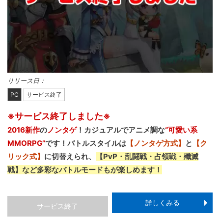
リリース日：
PC
サービス終了
※サービス終了しました※
2016新作
の
ノンタゲ
！カジュアルでアニメ調な
“可愛い系
MMORPG”
です！
バトルスタイルは
【ノンタゲ方式】
と
【ク
リック式】
に切替えられ、
【PvP・乱闘戦・占領戦・殲滅
戦】など多彩なバトルモードもが楽しめます！
詳しくみる
サービス終了