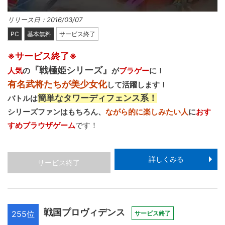
リリース日：2016/03/07
PC
基本無料
サービス終了
※サービス終了※
『戦極姫シリーズ』
人気
の
が
ブラゲー
に！
有名武将たちが美少女化
して活躍します！
簡単なタワーディフェンス系！
バトルは
シリーズファンはもちろん、
ながら的に楽しみたい人
に
おす
すめブラウザゲーム
です！
詳しくみる
サービス終了
戦国プロヴィデンス
255位
サービス終了