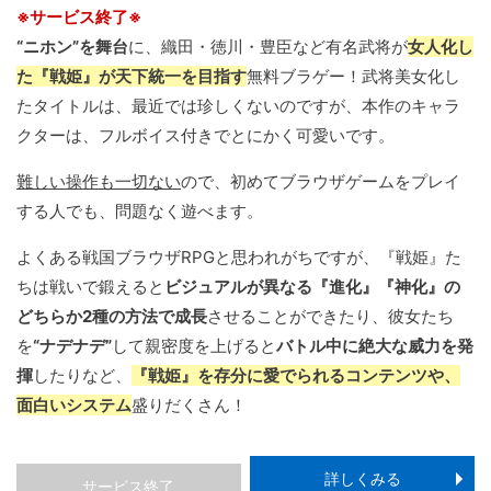
※サービス終了※
“ニホン”を舞台
に、織田・徳川・豊臣など有名武将が
女人化し
た『戦姫』が天下統一を目指す
無料ブラゲー！武将美女化し
たタイトルは、最近では珍しくないのですが、本作のキャラ
クターは、フルボイス付きでとにかく可愛いです。
難しい操作も一切ない
ので、初めてブラウザゲームをプレイ
する人でも、問題なく遊べます。
よくある戦国ブラウザRPGと思われがちですが、『戦姫』た
ちは戦いで鍛えると
ビジュアルが異なる『進化』『神化』の
どちらか2種の方法で成長
させることができたり、彼女たち
を
“ナデナデ”
して親密度を上げると
バトル中に絶大な威力を発
揮
したりなど、
『戦姫』を存分に愛でられるコンテンツや、
面白いシステム
盛りだくさん！
詳しくみる
サービス終了