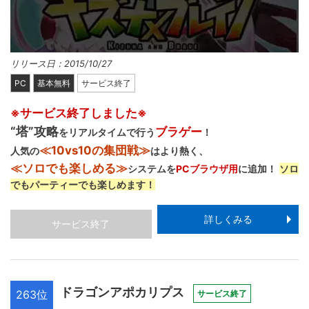
リリース日：2015/10/27
PC
基本無料
サービス終了
※サービス終了しました※
“塔”攻略
ブラゲー
をリアルタイムで行う
！
≪10vs10の集団戦≫
人気の
はより熱く、
≪ソロでも楽しめる≫
システムを
PCブラウザ用
に追加！
ソロ
でもパーティーでも楽しめます！
詳しくみる
サービス終了
ドラゴンアポカリプス
263位
サービス終了