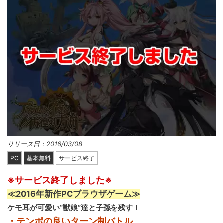
リリース日：2016/03/08
PC
基本無料
サービス終了
※サービス終了しました※
≪2016年新作PCブラウザゲーム≫
ケモ耳が可愛い“獣娘”達と子孫を残す！
・テンポの良いターン制バトル