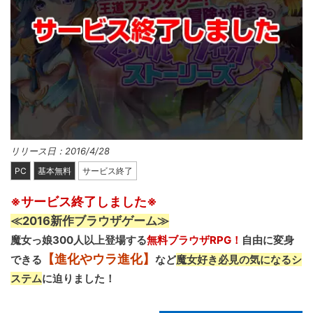
リリース日：2016/4/28
PC
基本無料
サービス終了
※サービス終了しました※
≪2016新作ブラウザゲーム≫
魔女っ娘300人以上登場する
無料ブラウザRPG！
自由に変身
【進化やウラ進化】
できる
など
魔女好き必見の気になるシ
ステム
に迫りました！