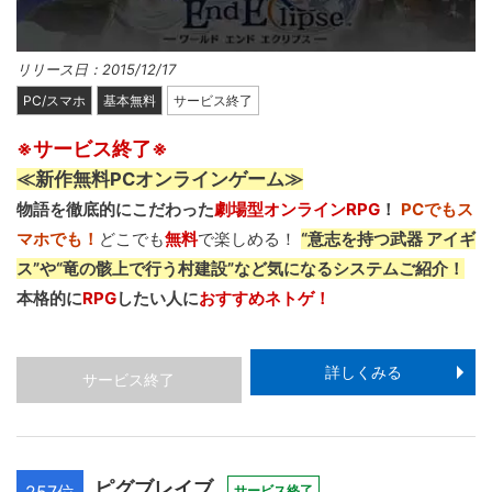
リリース日：2015/12/17
PC/スマホ
基本無料
サービス終了
※サービス終了※
≪新作無料PCオンラインゲーム≫
物語を徹底的にこだわった
劇場型オンラインRPG
！
PCでもス
マホでも！
どこでも
無料
で楽しめる！
“意志を持つ武器 アイギ
ス”や“竜の骸上で行う村建設”など気になるシステムご紹介！
本格的に
RPG
したい人に
おすすめネトゲ！
詳しくみる
サービス終了
ピグブレイブ
サービス終了