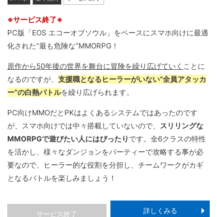
※サービス終了※
PC版「EOS エコーオブソウル」をベースにスマホ向けに最適
化された“最も危険な”MMORPG！
原作から50年後の世界を舞台に冒険を繰り広げていく
ことに
なるのですが、
支援職となるヒーラーがいない“全員アタッカ
ー”の白熱バトル
を繰り広げられます。
PC向けMMOだとPKはよくあるシステムではあったのです
が、スマホ向けでは中々搭載していないので、
スリリングな
MMORPGで遊びたい人にはぴったり
です。全6クラスの特性
を活かし、様々なダンジョンをパーティーで攻略する事が必
要なので、ヒーラー的な役割を分担し、チームワークがカギ
となるバトルを楽しみましょう！
詳しくみる
サービス終了