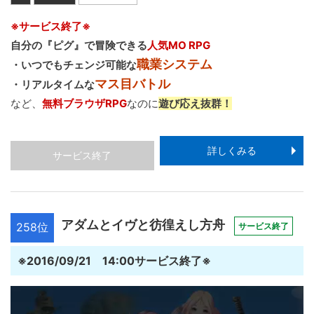
※サービス終了※
自分の『ピグ』で冒険できる
人気MO RPG
職業システム
・いつでもチェンジ可能な
マス目バトル
・リアルタイムな
など、
無料ブラウザRPG
なのに
遊び応え抜群！
詳しくみる
サービス終了
アダムとイヴと彷徨えし方舟
258位
サービス終了
※2016/09/21 14:00サービス終了※