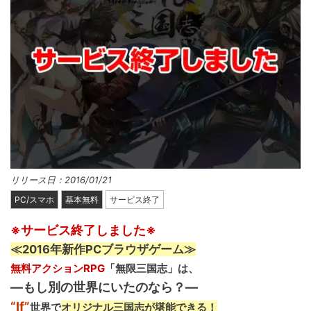
リリース日：2016/01/21
PC/スマホ
基本無料
サービス終了
※サービス終了しました※
≪2016年新作PCブラウザゲーム≫
無料アクションRPG
「無限三国志」は、
―もし別の世界にいたのなら？―
“If”
世界で
オリジナル三国志が堪能できる！