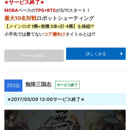
※サービス終了※
MOBA
ベースの
TPS+RTS
が3/11スタート！
最大10名対戦
ロボットシューティング
【メインロボ 1機+僚機 3体=計 4機】を操縦!?
小手先では勝てない
コア層向け
タイトルとは!?
詳しくみる
サービス終了
無限三国志
252位
サービス終了
※2017/05/09 13:00サービス終了※