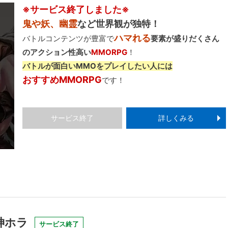
※サービス終了しました※
鬼や妖、幽霊
など世界観が独特！
ハマれる
バトルコンテンツが豊富で
要素が盛りだくさん
のアクション性高い
MMORPG
！
バトルが面白いMMOをプレイしたい人には
おすすめMMORPG
です！
サービス終了
詳しくみる
神ホラ
サービス終了