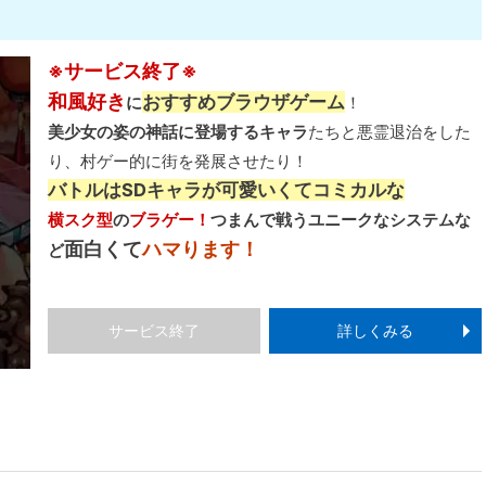
※サービス終了※
和風好き
おすすめブラウザゲーム
に
！
美少女の姿の神話に登場するキャラ
たちと悪霊退治をした
り、村ゲー的に街を発展させたり！
バトルはSDキャラが可愛いくてコミカルな
横スク型
の
ブラゲー！
つまんで戦うユニークなシステムな
面白くて
ハマります！
ど
サービス終了
詳しくみる