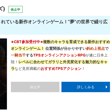
ズ)
休止中
されている新作オンラインゲーム！“夢”の世界で繰り広
※CBT参加受付中※
複数のキャラを育成できる新作おすすめ
オンラインゲーム！
位置関係が分かりやすい
斜め上視点
で
一騎当千
する
TPSオンラインアクションRPG
が遂に日本上
陸！
レベルに合わせてガラリと外見変化する魅力的なキャ
ラ
など見所満載の
おすすめTPSアクション
！
休止中
詳しくみる