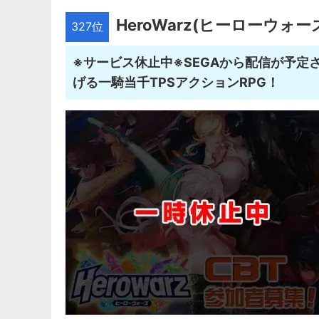
HeroWarz(ヒーローウォー
327位
※サービス休止中※SEGAから配信が予定
げる一騎当千TPSアクションRPG！