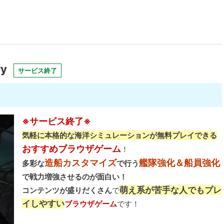
ry
サービス終了
※サービス終了※
気軽に本格的な海洋シミュレーションが無料プレイできる
おすすめブラウザゲーム
！
造船カスタマイズ
艦隊強化＆船員強化
多彩な
で行う
で戦力増強させるのが面白い！
萌え系が苦手な人でもプレ
コンテンツが盛りだくさん
で
イしやすい
ブラウザゲーム
です！