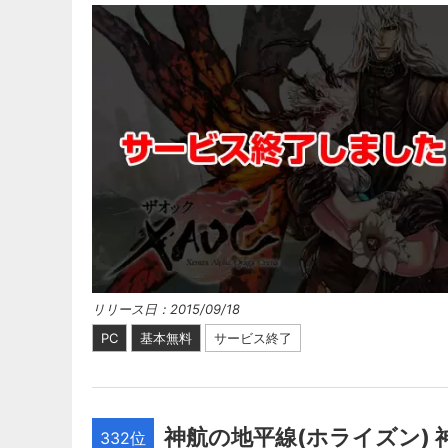
リリース日：2015/09/18
PC
基本無料
サービス終了
神航の地平線(ホライズン) 
332位