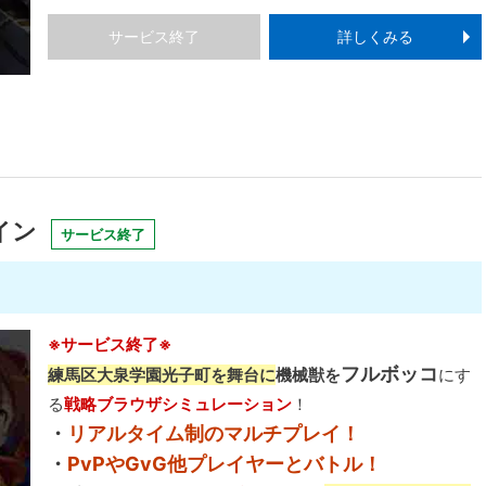
サービス終了
詳しくみる
イン
サービス終了
※サービス終了※
フルボッコ
練馬区大泉学園光子町を舞台に
機械獣を
にす
る
戦略ブラウザシミュレーション
！
・
リアルタイム制のマルチプレイ！
・
PvPやGvG他プレイヤーとバトル！