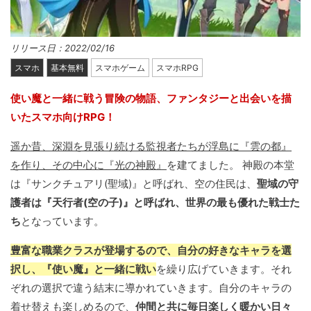
リリース日：2022/02/16
スマホ
基本無料
スマホゲーム
スマホRPG
使い魔と一緒に戦う冒険の物語、ファンタジーと出会いを描
いたスマホ向けRPG！
遥か昔、深淵を見張り続ける監視者たちが浮島に『雲の都』
を作り、その中心に『光の神殿』
を建てました。 神殿の本堂
は『サンクチュアリ(聖域)』と呼ばれ、空の住民は、
聖域の守
護者は『天行者(空の子)』と呼ばれ、世界の最も優れた戦士た
ち
となっています。
豊富な職業クラスが登場するので、自分の好きなキャラを選
択し、『使い魔』と一緒に戦い
を繰り広げていきます。それ
ぞれの選択で違う結末に導かれていきます。自分のキャラの
着せ替えも楽しめるので、
仲間と共に毎日楽しく暖かい日々