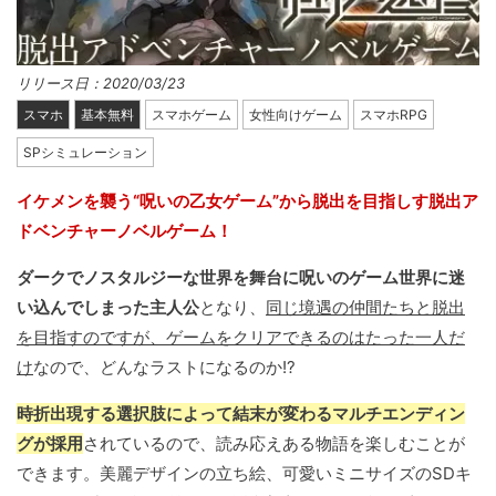
リリース日：2020/03/23
スマホ
基本無料
スマホゲーム
女性向けゲーム
スマホRPG
SPシミュレーション
イケメンを襲う“呪いの乙女ゲーム”から脱出を目指しす脱出ア
ドベンチャーノベルゲーム！
ダークでノスタルジーな世界を舞台に呪いのゲーム世界に迷
い込んでしまった主人公
となり、
同じ境遇の仲間たちと脱出
を目指すのですが、ゲームをクリアできるのはたった一人だ
け
なので、どんなラストになるのか!?
時折出現する選択肢によって結末が変わるマルチエンディン
グが採用
されているので、読み応えある物語を楽しむことが
できます。美麗デザインの立ち絵、可愛いミニサイズのSDキ