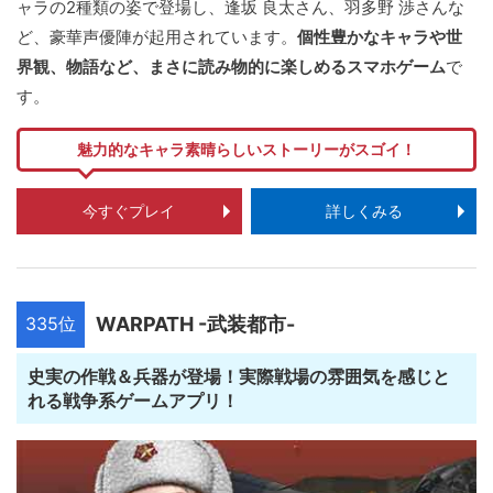
ャラの2種類の姿で登場し、逢坂 良太さん、羽多野 渉さんな
ど、豪華声優陣が起用されています。
個性豊かなキャラや世
界観、物語など、まさに読み物的に楽しめるスマホゲーム
で
す。
魅力的なキャラ素晴らしいストーリーがスゴイ！
今すぐプレイ
詳しくみる
335位
WARPATH -武装都市-
史実の作戦＆兵器が登場！実際戦場の雰囲気を感じと
れる戦争系ゲームアプリ！