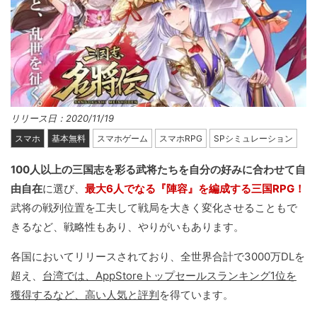
リリース日：2020/11/19
スマホ
基本無料
スマホゲーム
スマホRPG
SPシミュレーション
100人以上の三国志を彩る武将たちを自分の好みに合わせて自
由自在
に選び、
最大6人でなる『陣容』を編成する三国RPG！
武将の戦列位置を工夫して戦局を大きく変化させることもで
きるなど、戦略性もあり、やりがいもあります。
各国においてリリースされており、全世界合計で3000万DLを
超え、
台湾では、AppStoreトップセールスランキング1位を
獲得するなど、高い人気と評判
を得ています。