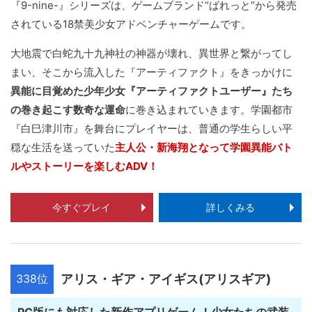
『9-nine-』シリーズは、ゲームブランド“ぱれっと”から発売
されている18禁美少女アドベンチャーゲームです。
大地震で白蛇九十九神社の神器が壊れ、異世界と繋がってし
まい、そこから流入した『アーティファクト』をきっかけに
異能に目覚めた少年少女『アーティファクトユーザー』たち
の巻き起こす数奇な運命
に巻き込まれていきます。学園都市
『白巳津川市』を舞台にプレイヤーは、普通の学生らしい平
穏な生活を送っていた
主人公・新海翔となって学園異能バト
ルやストーリーを楽しむADV！
今すぐプレイ
詳しくみる
338位
アリス・ギア・アイギス(アリスギア)