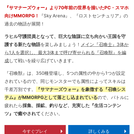
『サマナーズウォー』より70年前の世界を描いたPC・スマホ
向けMMORPG！
『Sky Arena』、『ロストセンチュリア』の
過去の物語が展開！
ラヒル守護団員となって、巨大な陰謀に立ち向かい王国を守
護する新たな物語
を楽しみましょう！
メイン『召喚士』3体か
ら1人を選択し、最大3体まで呼び寄せられる『召喚獣』を編
成
して戦いを繰り広げていきます。
『召喚獣』は、350種登場し、5つの属性の中から1つが設定
されているので、同じモンスターでも属性によってスキルは
千差万別です。
『サマナーズウォー』を象徴する『召喚シス
テム』がMMORPGとして落とし込まれている
ので、バトルに
疲れたら
採集、採鉱、釣りなど、充実した『生活コンテン
ツ』で癒やされて
ください。
今すぐプレイ
詳しくみる