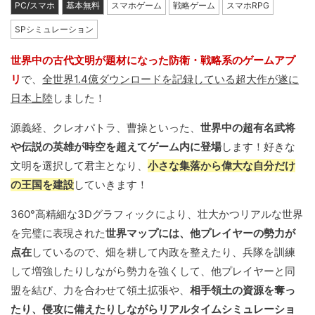
PC/スマホ
基本無料
スマホゲーム
戦略ゲーム
スマホRPG
SPシミュレーション
世界中の古代文明が題材になった防衛・戦略系のゲームアプ
リ
で、
全世界1.4億ダウンロードを記録している超大作が遂に
日本上陸
しました！
源義経、クレオパトラ、曹操といった、
世界中の超有名武将
や伝説の英雄が時空を超えてゲーム内に登場
します！好きな
文明を選択して君主となり、
小さな集落から偉大な自分だけ
の王国を建設
していきます！
360°高精細な3Dグラフィックにより、壮大かつリアルな世界
を完璧に表現された
世界マップには、他プレイヤーの勢力が
点在
しているので、畑を耕して内政を整えたり、兵隊を訓練
して増強したりしながら勢力を強くして、他プレイヤーと同
盟を結び、力を合わせて領土拡張や、
相手領土の資源を奪っ
たり、侵攻に備えたりしながらリアルタイムシミュレーショ