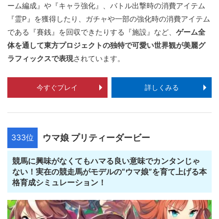
ーム編成』や『キャラ強化』、バトル出撃時の消費アイテム
『霊P』を獲得したり、ガチャや一部の強化時の消費アイテム
である『賽銭』を回収できたりする『施設』など、
ゲーム全
体を通して東方プロジェクトの独特で可愛い世界観が美麗グ
ラフィックスで表現
されています。
今すぐプレイ
詳しくみる
333位
ウマ娘 プリティーダービー
競馬に興味がなくてもハマる良い意味でカンタンじゃ
ない！実在の競走馬がモデルの“ウマ娘”を育て上げる本
格育成シミュレーション！