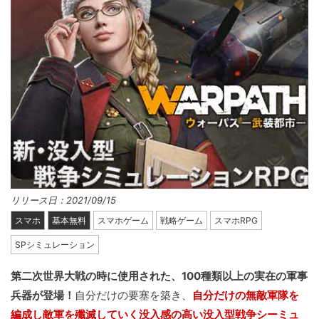
リリース日：2021/09/15
スマホ
基本無料
スマホゲーム
戦略ゲーム
スマホRPG
SPシミュレーション
第二次世界大戦の時に使用された、100種類以上の実在の軍事
兵器が登場！
自分だけの要塞を築き、
自分だけの無敵軍隊を
編成し敵軍を殲滅していく没入感の高い没入型戦争シーミュ