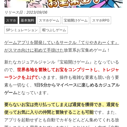
リリース日：2023/09/06
スマホ
基本無料
スマホゲーム
宝箱開けゲーム
スマホRPG
SPシミュレーション
暇つぶしゲーム
ゲームアプリを開発しているサークル『てりやきわーくす』
がスマホ向けに初めて手掛けた
放置系お宝集めゲーム！
新たなカジュアルジャンル『宝箱開けゲーム』となっている
ので、
世界各地を冒険してお宝をコンプリートし、トレジャ
ーランクを上げて
いきます。操作も複雑な要素も競い合う要
素も一切なく、
1日5分からマイペースに楽しめるカジュアル
ゲーム
となっています。
要らないお宝は売り払ってしまえば通貨を獲得でき、通貨を
使ってお気に入りの仲間と冒険することも可能
です。また、
アプリを起動せずとも自動でカギをどんどん集めてくれる放