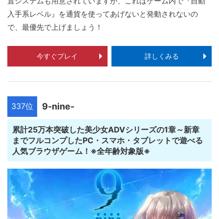
置システムも用意されていますが、これはゲーム内で『自動
入手系レベル』を通貨を使ってあげないと発動されないの
で、最優先で上げましょう！
今すぐプレイ
詳しくみる
337位
9-nine-
累計25万本突破した美少女ADVシリーズの1章～新章
までフルコンプしたPC・スマホ・タブレットで遊べる
人気ブラウザゲーム！※全年齢対象版※