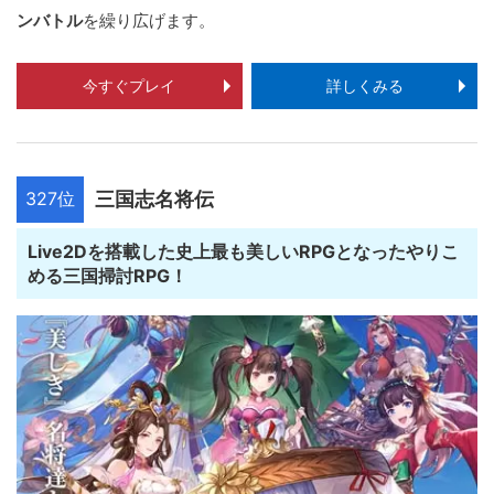
ンバトル
を繰り広げます。
今すぐプレイ
詳しくみる
327位
三国志名将伝
Live2Dを搭載した史上最も美しいRPGとなったやりこ
める三国掃討RPG！