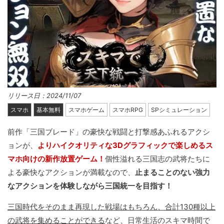
リリース日：2024/11/07
スマホ
基本無料
スマホゲーム
スマホRPG
SPシミュレーション
前作「三国ブレード」の豪快な戦闘と打撃感あふれるアクシ
ョンが、
よりハイクオリティな3Dグラフィックで楽しめるス
マホ向けの新作放置ゲーム！
個性溢れる三国志の武将たちに
よる豪快なアクションが満載なので、
止まることのない強力
なアクションを体験しながら三国統一を目指す！
三国時代をそのまま再現した戦場はもちろん、合計130種以上
の武将を集めることができる
など、日常生活のスキマ時間で