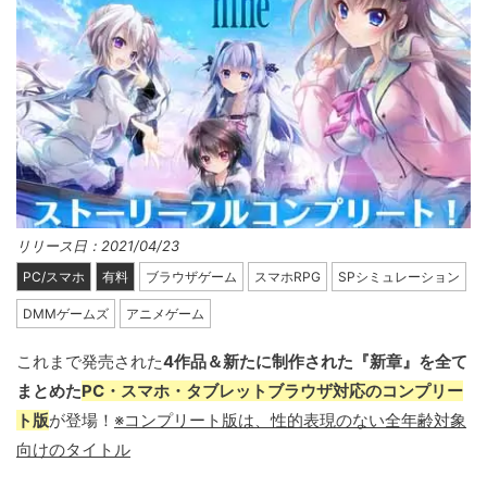
リリース日：2021/04/23
PC/スマホ
有料
ブラウザゲーム
スマホRPG
SPシミュレーション
DMMゲームズ
アニメゲーム
これまで発売された
4作品＆新たに制作された『新章』を全て
まとめた
PC・スマホ・タブレットブラウザ対応のコンプリー
ト版
が登場！
※コンプリート版は、性的表現のない全年齢対象
向けのタイトル