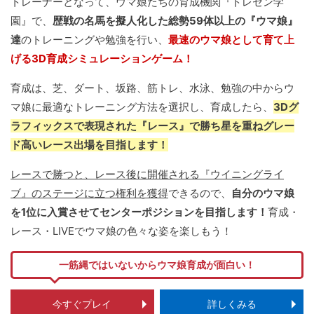
トレーナーとなって、ウマ娘たちの育成機関『トレセン学
園』で、
歴戦の名馬を擬人化した総勢59体以上の『ウマ娘』
達
のトレーニングや勉強を行い、
最速のウマ娘として育て上
げる3D育成シミュレーションゲーム！
育成は、芝、ダート、坂路、筋トレ、水泳、勉強の中からウ
マ娘に最適なトレーニング方法を選択し、育成したら、
3Dグ
ラフィックスで表現された『レース』で勝ち星を重ねグレー
ド高いレース出場を目指します！
レースで勝つと、レース後に開催される『ウイニングライ
ブ』のステージに立つ権利を獲得
できるので、
自分のウマ娘
を1位に入賞させてセンターポジションを目指します！
育成・
レース・LIVEでウマ娘の色々な姿を楽しもう！
一筋縄ではいないからウマ娘育成が面白い！
今すぐプレイ
詳しくみる