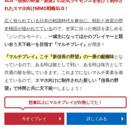
SLG『信長の野望・創造』の正式ライセンスを受けて制作さ
れたスマホ向けMMO戦略SLG！
広く知られている日本の戦国時代を舞台に、戦乱と政変の歴
史物語が描かれてている
ので、史実に沿った物語を楽しめる
『シングルモード』、
一城主になってほかのプレイヤーと競
い合う天下統一を目指す『マルチプレイ』
が用意！
『マルチプレイ』こそ『新信長の野望』の一番の醍醐味
とな
っているので、ある時は敵として戦い、ある時は味方として
共通の敵を倒していきます。これまでにないマルチ要素を備
えているので、
スマホ向けに制作された新しい『信長の野
望』で仲間と共に天下統一
しましょう！
想像以上にマルチプレイが白熱してた！
今すぐプレイ
詳しくみる