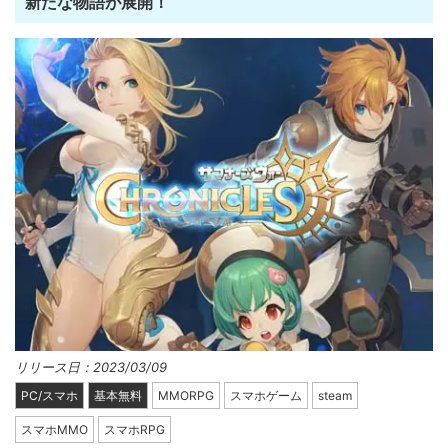
新たな物語が展開！
リリース日：2023/03/09
PC/スマホ
基本無料
MMORPG
スマホゲーム
steam
スマホMMO
スマホRPG