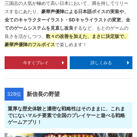
三国志の人気が極めて高い日本において、満を持してリリー
スするにあたり、
豪華声優陣による日本語ボイスの実装や、
全てのキャラクターイラスト・SDキャライラストの変更、全
てのゲームシステムを見直し改良
するなど、もとのゲームの
良さを活かしつつ、
数々の改善を加えた、まさに決定版で、
豪華声優陣のフルボイス
で楽しめます！
今すぐプレイ
詳しくみる
328位
新信長の野望
重厚な歴史体験と濃密な戦略性はそのままに、これま
でにないマルチ要素で全国のプレイヤーと遊べる戦略
ゲームアプリ！