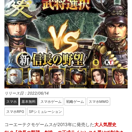
リリース日：2022/06/14
スマホ
基本無料
スマホゲーム
戦略ゲーム
スマホMMO
スマホRPG
SPシミュレーション
コーエーテクモゲームスが2013年に発売した
大人気歴史