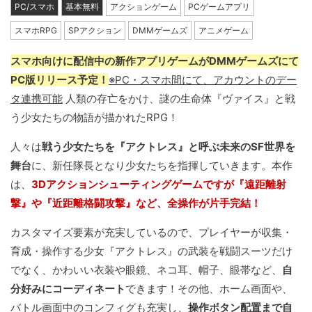
PC/スマホ
基本無料
アクションゲーム
PCゲームアプリ
スマホRPG
SPアクション
DMMゲームズ
アニメゲーム
スマホ向けに配信中の新作アプリゲームがDMMゲームズにて
PC版リリース予定！
※PC・スマホ間にて、アカウントのデー
タ連携可能
人類の存亡をかけ、謎の生命体『ヴァイス』と戦
う少女たちの物語が描かれたRPG！
人々は
戦う少女たちを『アクトレス』と呼ぶ未来のSF世界を
舞台
に、新任隊長となり少女たちを指揮していきます。本作
は、
3Dアクションシューティングゲームですが『遠距離射
撃』や『近距離格闘攻撃』など、全操作が片手完結！
カスタマイズ要素が充実しているので、プレイヤーが収集・
育成・操作する少女『アクトレス』の武装を戦闘スーツだけ
でなく、かわいい衣装や眼鏡、ネコ耳、帽子、眼帯など、
自
分好みにコーディネート
できます！その他、ホーム画面や、
バトル画面中のコンフィグも充実し、
操作ボタン配置まで自