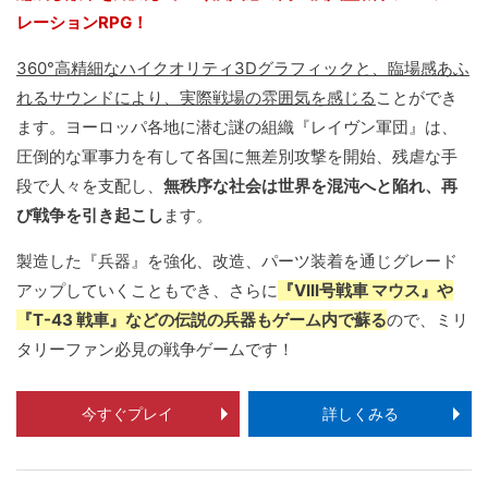
レーションRPG！
360°高精細なハイクオリティ3Dグラフィックと、臨場感あふ
れるサウンドにより、実際戦場の雰囲気を感じる
ことができ
ます。ヨーロッパ各地に潜む謎の組織『レイヴン軍団』は、
圧倒的な軍事力を有して各国に無差別攻撃を開始、残虐な手
段で人々を支配し、
無秩序な社会は世界を混沌へと陥れ、再
び戦争を引き起こし
ます。
製造した『兵器』を強化、改造、パーツ装着を通じグレード
アップしていくこともでき、さらに
『VIII号戦車 マウス』や
『T-43 戦車』などの伝説の兵器もゲーム内で蘇る
ので、ミリ
タリーファン必見の戦争ゲームです！
今すぐプレイ
詳しくみる