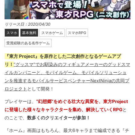
リリース日：2020/04/30
スマホ
基本無料
スマホゲーム
スマホRPG
受賞経験のある名作ゲーム
『東方 Project』を原作とした二次創作となるゲームアプ
リ！
“グッスマ”でお馴染みのフィギュアメーカーのグッドスマ
イルカンパニーと、モバイルゲーム、モバイルソリューショ
ンを推進するモバイルサービスベンチャーNextNinjaの共同プ
ロジェクト
として開発！
プレイヤーは、
“幻想郷”をめぐる壮大な異変を、東方Project
に登場した様々なキャラクターを集め、解決していくRPG
と
のことで、
数多くのクリエイターが参加！
『ホーム』画面はもちろん、最大6キャラまで編成できる『チ