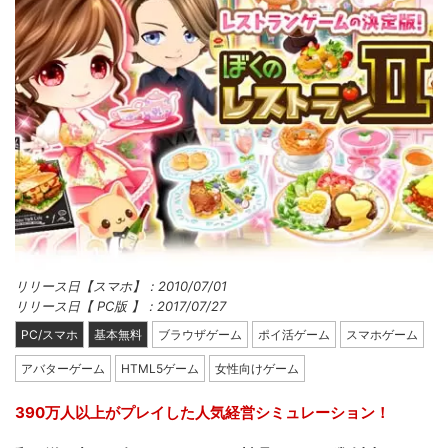
リリース日【スマホ】：2010/07/01
リリース日【 PC版 】：2017/07/27
PC/スマホ
基本無料
ブラウザゲーム
ポイ活ゲーム
スマホゲーム
アバターゲーム
HTML5ゲーム
女性向けゲーム
390万人以上がプレイした人気経営シミュレーション！