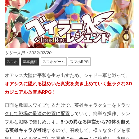
リリース日：2022/07/20
スマホ
基本無料
スマホゲーム
スマホRPG
オアシス大陸に平和を生み出すため、シャドー軍と戦って、
オアシスに隠れる謎めいた真実を突き止めていく超ラクな3D
カジュアル放置系RPG！
画面を数回スワイプするだけで、英雄キャラクターをドラッ
グして戦場の最適の位置に配置
していく、簡単な操作、シン
プルな戦略で楽しめます。
5つの異なる陣営から70体を超え
る英雄キャラが登場
するので、召喚して、様々なタイプを収
集し、レベルアップして育成させ、チームに編成し、素晴ら