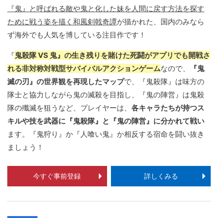
『鬼』と呼ばれる敵や鬼と化した妹を人間に戻す方法を探す
ために戦う姿を描く和風剣戟奇譚
が描かれた、国内のみなら
ず海外でも人気を博している注目作です！
『
鬼殺隊 VS 鬼』の生き残りを賭けた死闘がアプリでも開戦さ
れる非対称対戦型サバイバルアクションゲーム
なので、
『鬼
滅の刃』の世界観を再現したマップ
で、『鬼殺隊』は味方の
隊士と協力しながら鬼の滅殺を目指し、『鬼の陣営』は鬼殺
隊の殲滅を狙うなど、プレイヤーは、
各キャラたちが持つス
キルや技を武器に『鬼殺隊』と『鬼の陣営』に分かれて戦い
ます。『鬼狩り』か『人喰い鬼』か相反する宿命を闘い抜き
ましょう！
今すぐ事前登録
詳しくみる