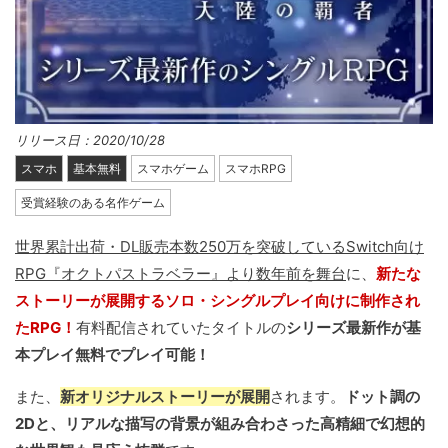
リリース日：2020/10/28
スマホ
基本無料
スマホゲーム
スマホRPG
受賞経験のある名作ゲーム
世界累計出荷・DL販売本数250万を突破しているSwitch向け
RPG『オクトパストラベラー』より数年前を舞台
に、
新たな
ストーリーが展開するソロ・シングルプレイ向けに制作され
たRPG！
有料配信されていたタイトルの
シリーズ最新作が基
本プレイ無料でプレイ可能！
また、
新オリジナルストーリーが展開
されます。
ドット調の
2Dと、リアルな描写の背景が組み合わさった高精細で幻想的