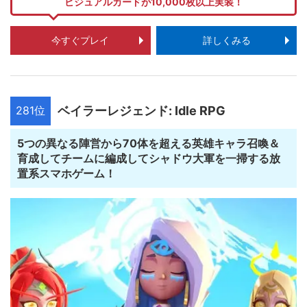
ビジュアルカードが10,000枚以上実装！
今すぐプレイ
詳しくみる
281位
ベイラーレジェンド: Idle RPG
5つの異なる陣営から70体を超える英雄キャラ召喚＆
育成してチームに編成してシャドウ大軍を一掃する放
置系スマホゲーム！