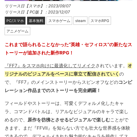
リリース日【スマホ】：2023/09/07
リリース日【 PC版 】：2023/12/07
PC/スマホ
基本無料
スマホゲーム
steam
スマホRPG
アニメゲーム
これまで語られることなかった“英雄・セフィロス”の新たなス
トーリーが追加された新作RPG！
『FF7』をスマホ向けに最適化してリメイク
されています。
オ
リジナルのビジュアルをベースに章立て配信されていく
の
で、『FF7』のメインストーリーからスピンオフなどの
コンピ
レーション作品までのストーリーを完全網羅！
フィールドやストーリーは、可愛くデフォルメ化したキャ
ラ、コマンドバトルは、リアルなビジュアルのキャラで楽し
めるので、
原作を彷彿とさせるビジュアルで楽しむ
ことがで
きます。まだ『FFVII』を知らない方でも壮大な世界感を体験
できるので、デフォルメされた魅力的なキャラを操作してス