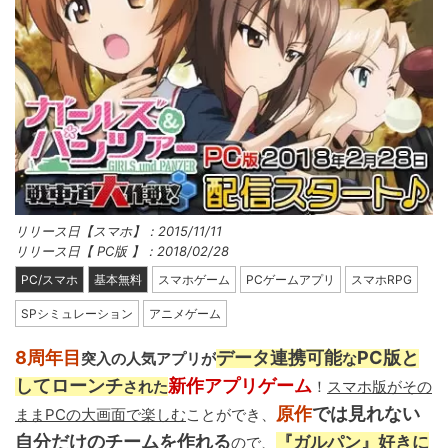
リリース日【スマホ】：2015/11/11
リリース日【 PC版 】：2018/02/28
PC/スマホ
基本無料
スマホゲーム
PCゲームアプリ
スマホRPG
SPシミュレーション
アニメゲーム
8周年目
データ連携可能
PC版と
突入の人気アプリが
な
してローンチ
新作アプリゲーム
された
！
スマホ版がその
原作
では見れない
ままPCの大画面で楽しむ
ことができ、
自分だけのチームを作れる
『ガルパン』好きに
ので、