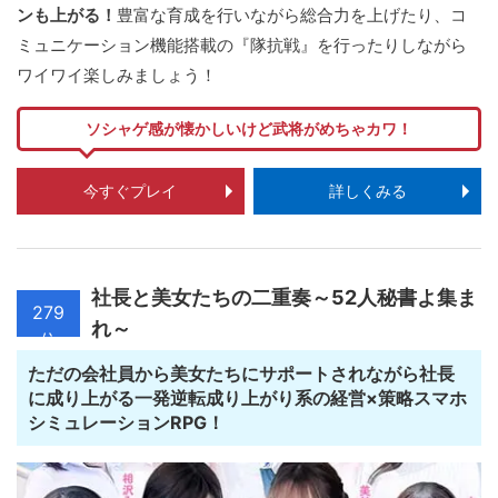
ンも上がる！
豊富な育成を行いながら総合力を上げたり、コ
ミュニケーション機能搭載の『隊抗戦』を行ったりしながら
ワイワイ楽しみましょう！
ソシャゲ感が懐かしいけど武将がめちゃカワ！
今すぐプレイ
詳しくみる
社長と美女たちの二重奏～52人秘書よ集ま
279
れ～
位
ただの会社員から美女たちにサポートされながら社長
に成り上がる一発逆転成り上がり系の経営×策略スマホ
シミュレーションRPG！