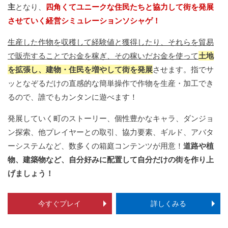
主
となり、
四角くてユニークな住民たちと協力して街を発展
させていく経営シミュレーションソシャゲ！
生産した作物を収穫して経験値と獲得したり、それらを貿易
で販売することでお金を稼ぎ、その稼いだお金を使って
土地
を拡張し、建物・住民を増やして街を発展
させます。指でサ
ッとなぞるだけの直感的な簡単操作で作物を生産・加工でき
るので、誰でもカンタンに遊べます！
発展していく町のストーリー、個性豊かなキャラ、ダンジョ
ン探索、他プレイヤーとの取引、協力要素、ギルド、アバタ
ーシステムなど、数多くの箱庭コンテンツが用意！
道路や植
物、建築物など、自分好みに配置して自分だけの街を作り上
げましょう！
今すぐプレイ
詳しくみる