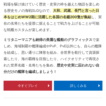
戦場を駆け抜けていく歴史・史実の枠を越えた物語を楽しめ
る歴史モノの海戦SLGなので、
大和、武蔵、長門と言った日
本をはじめWW2期に活躍した各国の名鑑200隻が集結
し、実
在の名将たちを提督に据えることで戦力を上げることが可能
な戦艦カスタムが楽しめます。
ミリタニーマニアも納得の美麗な艦船のグラフィックス
で楽
しめ、海域制覇や艦隊編成やPvP、PvE以外にも、自らの艦隊
を結成し、思い通りに陣形を組み、全世界を航行して資源探
索したり、海の覇権を目指したり、ハイクオリティで再現さ
れた世界名鑑・名将たちを集め、
歴史や史実に囚われない自
分だけの艦隊を編成しましょう！
今すぐプレイ
詳しくみる