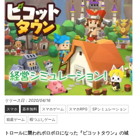
リリース日：2020/04/16
スマホ
基本無料
スマホゲーム
スマホRPG
SPシミュレーション
箱庭ゲーム
暇つぶしゲーム
トロールに襲われボロボロになった『ピコットタウン』の城