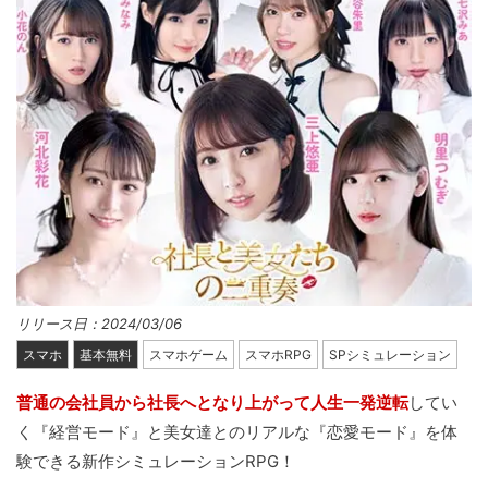
リリース日：2024/03/06
スマホ
基本無料
スマホゲーム
スマホRPG
SPシミュレーション
普通の会社員から社長へとなり上がって人生一発逆転
してい
く『経営モード』と美女達とのリアルな『恋愛モード』を体
験できる新作シミュレーションRPG！