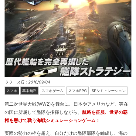
リリース日：2016/09/04
スマホ
基本無料
スマホゲーム
スマホRPG
SPシミュレーション
第二次世界大戦(WW2)を舞台に、日本やアメリカなど、実在
の国に所属して艦隊を指揮しながら、
航路を征服、世界の覇
権を懸けて戦う海戦シミュレーションゲーム！
実際の勢力の枠を超え、自分だけの艦隊部隊を編成し、海の