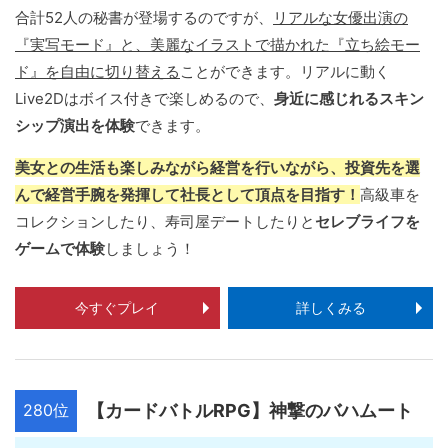
合計52人の秘書が登場するのですが、
リアルな女優出演の
『実写モード』と、美麗なイラストで描かれた『立ち絵モー
ド』を自由に切り替える
ことができます。リアルに動く
Live2Dはボイス付きで楽しめるので、
身近に感じれるスキン
シップ演出を体験
できます。
美女との生活も楽しみながら経営を行いながら、投資先を選
んで経営手腕を発揮して社長として頂点を目指す！
高級車を
コレクションしたり、寿司屋デートしたりと
セレブライフを
ゲームで体験
しましょう！
今すぐプレイ
詳しくみる
280位
【カードバトルRPG】神撃のバハムート