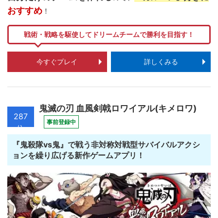
おすすめ
！
戦術・戦略を駆使してドリームチームで勝利を目指す！
今すぐプレイ
詳しくみる
鬼滅の刃 血風剣戟ロワイアル(キメロワ)
287
事前登録中
位
『鬼殺隊vs鬼』で戦う非対称対戦型サバイバルアクシ
ョンを繰り広げる新作ゲームアプリ！