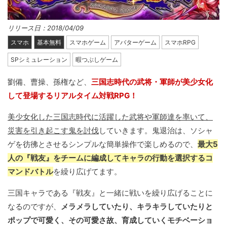
リリース日：2018/04/09
スマホ
基本無料
スマホゲーム
アバターゲーム
スマホRPG
SPシミュレーション
暇つぶしゲーム
劉備、曹操、孫権など、
三国志時代の武将・軍師が美少女化
して登場するリアルタイム対戦RPG！
美少女化した三国志時代に活躍した武将や軍師達を率いて、
災害を引き起こす鬼を討伐
していきます。鬼退治は、ソシャ
ゲを彷彿とさせるシンプルな簡単操作で楽しめるので、
最大5
人の『戦友』をチームに編成してキャラの行動を選択するコ
マンドバトル
を繰り広げてます。
三国キャラである『戦友』と一緒に戦いを繰り広げることに
なるのですが、
メラメラしていたり、キラキラしていたりと
ポップで可愛く、その可愛さ故、育成していくモチベーショ