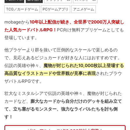
TCG／カードゲーム
PCゲームアプリ
アニメゲーム
mobageから
10年以上配信が続き、全世界で2000万人突破し
た人気カードバトルRPG！
PC向け無料アプリゲームとしても
登場しています。
他ブラゲーより群を抜いて圧倒的なスケールで楽しめるの
で、見応えあるビジュカードが好きな人にはおすすめです。
伝説の英雄や神々、
魔物が封じられた10,000枚以上登場する
高品質なイラストカードや世界観が見事に表現
されたブラウ
ザバトルRPGです。
壮大なミスタルシアで伝説の英雄や神々、魔物が封じられた
カードなど、
膨大なカードから自分だけのデッキを組み立て
て、立ち塞がるモンスター、強力なライバルたちを討ち倒
す！