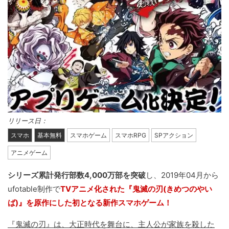
リリース日：
スマホ
基本無料
スマホゲーム
スマホRPG
SPアクション
アニメゲーム
シリーズ累計発行部数4,000万部を突破
し、2019年04月から
ufotable制作で
TVアニメ化された『鬼滅の刃(きめつのやい
ば)』を原作にした初となる新作スマホゲーム！
『鬼滅の刃』は、大正時代を舞台に、主人公が家族を殺した