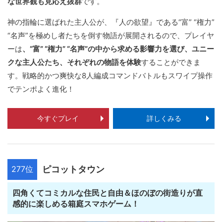
な世界観も見応え抜群
です。
神の指輪に選ばれた主人公が、『人の欲望』である“富” “権力”
“名声”を極めし者たちを倒す物語が展開されるので、プレイヤ
ーは
、“富” “権力” “名声”の中から求める影響力を選び、ユニー
クな主人公たち、それぞれの物語を体験
することができま
す。戦略的かつ爽快な8人編成コマンドバトルもスワイプ操作
でテンポよく進化！
今すぐプレイ
詳しくみる
277位
ピコットタウン
四角くてコミカルな住民と自由＆ほのぼの街造りが直
感的に楽しめる箱庭スマホゲーム！