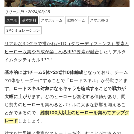
リリース日：2024/03/28
スマホ
基本無料
スマホゲーム
戦略ゲーム
スマホRPG
SPシミュレーション
リアルな3Dグラで描かれたTD（タワーディフェンス）要素と
ヒーロー収集や育成が楽しめるRPG要素が融合
したリアルタ
イムタクティカルRPG！
基本的には1チーム5体×2の計10体編成
となっており、チーム
の1体をリーダーにすることで『ロードスキル』が発動されま
す。
ロードスキル対象になるキャラを編成することで戦力が
大幅に上がり
ます。どのヒーローも強化する価値があり、同
じ勢力のヒーローを集めるとバトルに大きな影響を与えるこ
とができるので、
総勢100人以上のヒーローを集めてアップグ
レード
しましょう。
壮大な世界観と豊富なストーリーを楽しむことができるの