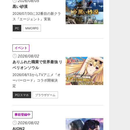
2026/08/05
黒い砂漠
2026/07/30に32番目の新クラ
ス『エージェント』実装
PC
MMORPG
イベント
2026/08/02
ありふれた職業で世界最強 リ
ベリオンソウル
2026/08/13からTVアニメ『オ
ーバーロード』コラボ開催決
定
PC/スマホ
ブラウザゲーム
事前登録中
2026/08/02
AION2