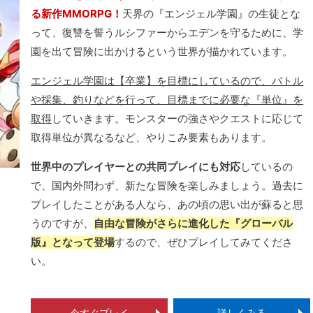
る新作MMORPG！
天界の『エンジェル学園』の生徒とな
って、復讐を誓うルシファーからエデンを守るために、学
園を出て冒険に出かけるという世界が描かれています。
エンジェル学園は【卒業】を目標にしているので、バトル
や採集、釣りなどを行って、目標までに必要な『単位』を
取得
していきます。モンスターの強さやクエストに応じて
取得単位が異なるなど、やりこみ要素もあります。
世界中のプレイヤーとの共同プレイにも対応
しているの
で、国内外問わず、新たな冒険を楽しみましょう。過去に
プレイしたことがある人なら、あの頃の思い出が蘇ると思
うのですが、
自由な冒険がさらに進化した『グローバル
版』となって登場
するので、ぜひプレイしてみてくださ
い。
今すぐプレイ
詳しくみる