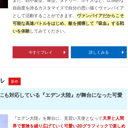
また、顔や髪型、体型、タトゥー、ボイスなど、圧倒的な
自由度を誇るカスタマイズで自分の思い描くヴァンパイア
として活動することができます。
ヴァンパイアだからこそ
可能な高速バトルをはじめ、敵を捕獲して『吸血』する戦
いを体験
してみてください。
今すぐプレイ
詳しくみる
ル
新作
にも対応している『エデン大陸』が舞台になった可愛
『エデン大陸』を舞台に、見習い天使となって
天界と人間
界で冒険を繰り広げていく可愛い2Dグラフィックで楽しめ