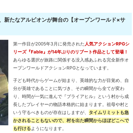
、新たなアルビオンが舞台の【オープンワールド×サ
第一作目が2005年3月に発売された
人気アクションRPGシ
リーズ『Fable』が14年ぶりのリブート作品として登場！
あらゆる選択が旅路に関係する没入感あふれる完全新作オ
ープンワールドアクションRPGとなっています。
子ども時代からゲームが始まり、英雄的な力が目覚め、自
分が英雄であることに気づき、その瞬間から全てが変わ
り、時間が一気に進んで『ブライアヒル』という村から成
長したプレイヤーの物語本格的に始まります。祖母や村と
いう守るべきものが存在はしますが、
タイムリミットも急
かされることもないので、村を出た瞬間からほぼどこへで
も行ける
ようになります。