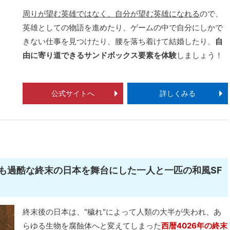
周りが望む英雄ではなく、自分が望む英雄になれる
ので、
英雄としての物語を進めたり、ゲームの中で自分にしかで
きない仕事を見つけたり、腰を落ち着けて結婚したり、
自
由に寄り道できるサンドボックス要素を体験
しましょう！
公式サイトへ
詳しくみる
も過酷な終末の日本を舞台にした一人と一匹の和風SF
終末後の日本は、"穢れ"によって人類の大半が失われ、あ
らゆる生物を腐蝕体へと変えてしまった
西暦4026年の終末