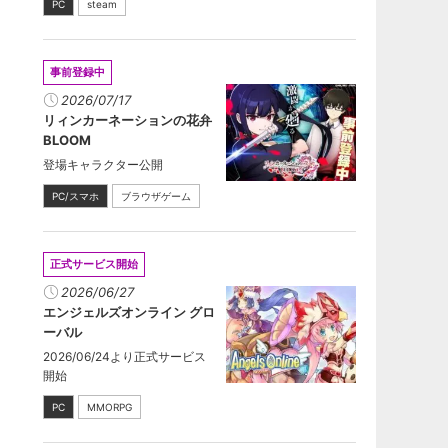
PC
steam
事前登録中
2026/07/17
リィンカーネーションの花弁
BLOOM
登場キャラクター公開
PC/スマホ
ブラウザゲーム
正式サービス開始
2026/06/27
エンジェルズオンライン グロ
ーバル
2026/06/24より正式サービス
開始
PC
MMORPG