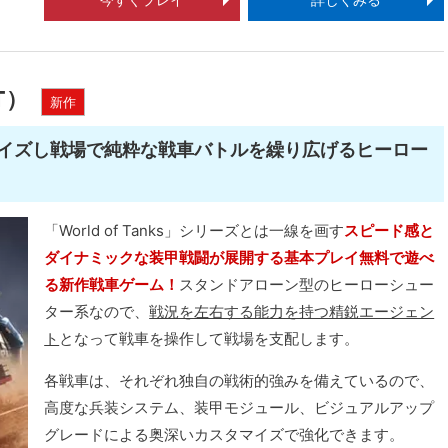
AT）
新作
イズし戦場で純粋な戦車バトルを繰り広げるヒーロー
「World of Tanks」シリーズとは一線を画す
スピード感と
ダイナミックな装甲戦闘が展開する基本プレイ無料で遊べ
る新作戦車ゲーム！
スタンドアローン型のヒーローシュー
ター系なので、
戦況を左右する能力を持つ精鋭エージェン
ト
となって戦車を操作して戦場を支配します。
各戦車は、それぞれ独自の戦術的強みを備えているので、
高度な兵装システム、装甲モジュール、ビジュアルアップ
グレードによる奥深いカスタマイズで強化できます。