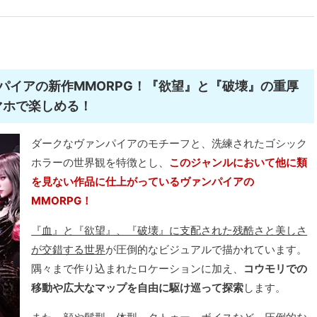
パイアの新作MMORPG！『欲望』と『破壊』の重厚
マホで楽しめる！
ダークなヴァンパイアのモチーフと、洗練されたゴシック
ホラーの世界観を特徴とし、
このジャンルにおいて他に類
を見ない作品に仕上がっているヴァンパイアの
MMORPG！
『血』と『欲望』、『破壊』に支配された残酷さと美しさ
が交錯する世界
が圧倒的なビジュアルで描かれています。
隅々まで作り込まれたロケーションに加え、
コウモリでの
移動や広大なマップを自由に駆け巡って探索
します。