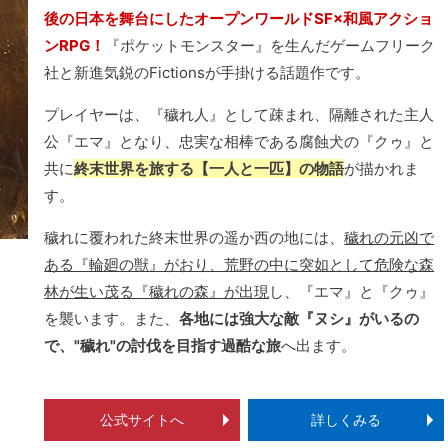
後の日本を舞台にしたオープンワールドSF×和風アクショ
ンRPG！
『ポケットモンスター』を生んだゲームフリーク
社と新進気鋭のFictionsが手掛ける話題作です。
プレイヤーは、『穢れ人』として疎まれ、隔離された主人
公『エマ』となり、忠実な相棒である腐蝕犬の『クゥ』と
共に
終末世界を旅する【一人と一匹】の物語
が描かれま
す。
穢れに覆われた終末世界の遥か西の地には、
穢れの元凶で
ある『輪廻の獣』がおり、荒野の中に突如として危険な森
林が生い茂る『穢れの森』が出現
し、『エマ』と『クゥ』
を襲います。また、
各地には強大な敵『ヌシ』がいるの
で、"穢れ"の討伐を目指す過酷な旅
へ出ます。
公式サイトへ
詳しくみる