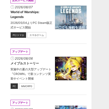
正式サービス開始
2026/08/07
World of Warships:
Legends
2026/05/04よりPC Steam版正
式サービス開始
PC/スマホ
スマホゲーム
アップデート
2026/08/06
メイプルストーリー
実施中の夏の大型アップデート
『CROWN』で新コンテンツ実
装やイベント開催
PC
MMORPG
アップデート