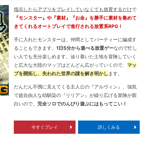
指示したらアプリをプレイしていなくても放置するだけ
で
『モンスター』や『素材』『お金』を勝手に素材を集めて
きてくれるオートプレイで進行される放置系RPG！
手に入れたモンスターは、仲間としてパーティーに編成す
ることもできます。
1日5分から遊べる放置ゲー
なので忙し
い人でも充分楽しめます。辿り着いた土地を冒険していく
と広大な大陸のマップはどんどん広がっていくので、
マッ
プを開拓し、失われた世界の謎を解き明かし
ます。
だんだん不憫に見えてくる主人公の『アルヴィン』、強気
で超自由人な幼馴染の『リリアン』が繰り広げる冒険が面
白いので、
完全ソロでのんびり遊ぶにはもってこい！
今すぐプレイ
詳しくみる