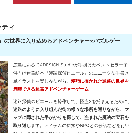
シティ
』の世界に入り込めるアドベンチャー×パズルゲー
広島にあるIC4DESIGN Studioが手掛けた
ベストセラー子
供向け迷路絵本『迷路探偵ピエール』のユニークな手書き
風イラスト
を楽しみながら、
精巧に描かれた迷路の世界を
満喫できる迷宮アドベンチャーゲーム！
迷路探偵のピエールを操作して、怪盗Xを捕まえるために、
迷路のように入り組んだ街の様々な場所を巡りながら、マ
ップに隠された手がかりを探して、盗まれた魔法の宝石を
取り返し
ます。アイテムの探索やNPCとの会話などを行い