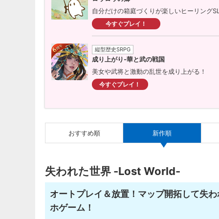
自分だけの箱庭づくりが楽しいヒーリングS
今すぐプレイ！
縦型歴史SRPG
成り上がり-華と武の戦国
美女や武将と激動の乱世を成り上がる！
今すぐプレイ！
おすすめ順
新作順
失われた世界 -Lost World-
オートプレイ＆放置！マップ開拓して失わ
ホゲーム！