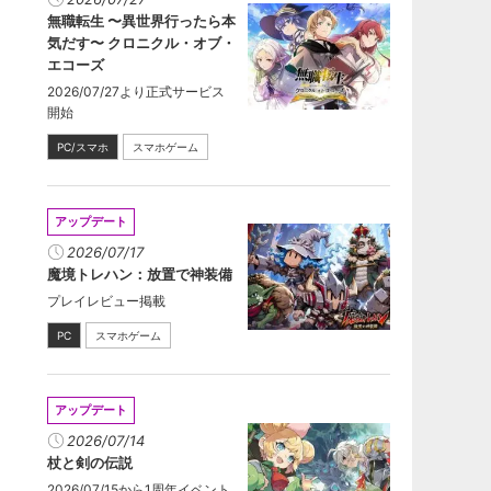
無職転生 〜異世界行ったら本
気だす〜 クロニクル・オブ・
エコーズ
2026/07/27より正式サービス
開始
PC/スマホ
スマホゲーム
アップデート
2026/07/17
魔境トレハン：放置で神装備
プレイレビュー掲載
PC
スマホゲーム
アップデート
2026/07/14
杖と剣の伝説
2026/07/15から1周年イベント