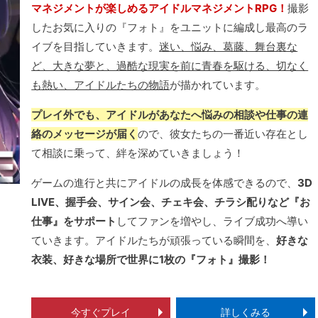
マネジメントが楽しめるアイドルマネジメントRPG！
撮影
したお気に入りの『フォト』をユニットに編成し最高のラ
イブを目指していきます。
迷い、悩み、葛藤、舞台裏な
ど、大きな夢と、過酷な現実を前に青春を駆ける、切なく
も熱い、アイドルたちの物語
が描かれています。
プレイ外でも、アイドルがあなたへ悩みの相談や仕事の連
絡のメッセージが届く
ので、彼女たちの一番近い存在とし
て相談に乗って、絆を深めていきましょう！
ゲームの進行と共にアイドルの成長を体感できるので、
3D
LIVE、握手会、サイン会、チェキ会、チラシ配りなど『お
仕事』をサポート
してファンを増やし、ライブ成功へ導い
ていきます。アイドルたちが頑張っている瞬間を、
好きな
衣装、好きな場所で世界に1枚の『フォト』撮影！
今すぐプレイ
詳しくみる